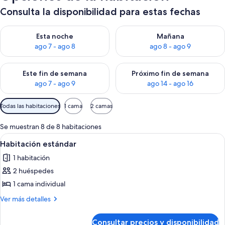
Consulta la disponibilidad para estas fechas
Consulta la disponibilidad para esta noche, ago 7 - ago 8
Consulta la disponibilidad pa
Esta noche
Mañana
ago 7 - ago 8
ago 8 - ago 9
Consulta la disponibilidad para este fin de semana, ago 7 - ag
Consulta la disponibilidad par
Este fin de semana
Próximo fin de semana
ago 7 - ago 9
ago 14 - ago 16
Filtros
Todas las habitaciones
1 cama
2 camas
disponibles
para
Se muestran 8 de 8 habitaciones
las
Abrir
Habitación de hotel con dos camas, un e
4
Habitación estándar
habitaciones
todas
1 habitación
las
2 huéspedes
fotos
de
1 cama individual
Habitación
Más
Ver más detalles
estándar
detalles
de
Consultar precios y disponibilidad