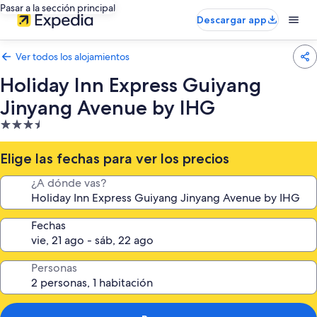
Pasar a la sección principal
Descargar app
Ver todos los alojamientos
Holiday Inn Express Guiyang
Jinyang Avenue by IHG
Alojamiento
de
3.5 estrellas
Elige las fechas para ver los precios
¿A dónde vas?
Fechas
Personas