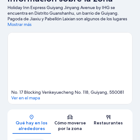
discapacidad
Holiday Inn Express Guiyang Jinyang Avenue by IHG se
encuentra en Distrito Guanshanhu, un barrio de Guiyang.
Pagoda de Jiaxiu y Pabellón Laixian son algunos de los lugares
emblemáticos de la región, cuya belleza natural puedes admirar
Mostrar más
en Parque Baiyun y Renmin Plaza. Parque Temático Valle de la
Ciencia Ficción y Base de Entrenamiento del Lago Hongfeng
también merecen la pena.
Ver guía de viaje de Guiyang
No. 17 Blocking Venkeyuecheng No. 118, Guiyang, 550081
Ver en el mapa
Mapa
Qué hay en los
Cómo moverse
Restaurantes
alrededores
por la zona