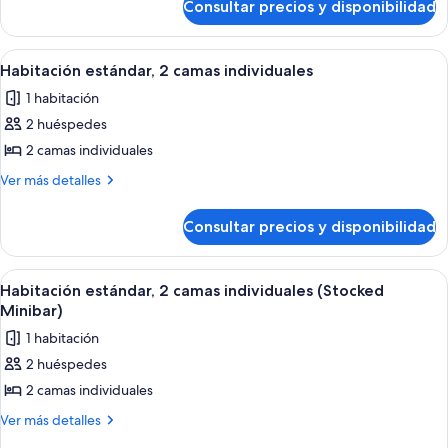
cama
Consultar precios y disponibilidad
Habitación
de
estándar,
matrimonio
1
Abrir
Habitación de hotel con una cama grand
6
cama
grande
Habitación estándar, 2 camas individuales
todas
de
(Stocked
1 habitación
matrimonio
las
Minibar)
grande
2 huéspedes
fotos
(Stocked
de
2 camas individuales
Minibar)
Habitación
Más
Ver más detalles
estándar,
detalles
de
2
Consultar precios y disponibilidad
Habitación
camas
estándar,
individuales
2
Abrir
Habitación de hotel con una cama grand
6
camas
Habitación estándar, 2 camas individuales (Stocked
todas
individuales
Minibar)
las
1 habitación
fotos
2 huéspedes
de
2 camas individuales
Habitación
estándar,
Más
Ver más detalles
detalles
2