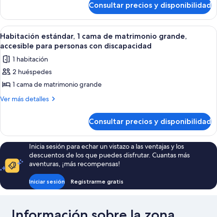
Consultar precios y disponibilidad
Habitación
(Specialty)
Abrir
Habitación de hotel moderna con una c
3
Habitación estándar, 1 cama de matrimonio grande,
todas
accesible para personas con discapacidad
las
1 habitación
fotos
2 huéspedes
de
1 cama de matrimonio grande
Habitación
estándar,
Más
Ver más detalles
detalles
1
de
cama
Consultar precios y disponibilidad
Habitación
de
estándar,
matrimonio
1
Inicia sesión para echar un vistazo a las ventajas y los
cama
grande,
descuentos de los que puedes disfrutar. Cuantas más
de
accesible
aventuras, ¡más recompensas!
matrimonio
para
grande,
Iniciar sesión
Registrarme gratis
personas
accesible
para
con
personas
discapacidad
Información sobre la zona
con