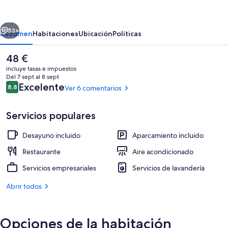
Express
Guiyang
erior
Siguiente
Jinyang
53+
Resumen
Habitaciones
Ubicación
Políticas
Avenue
El
48 €
by
precio
incluye tasas e impuestos
IHG
actual
Del 7 sept al 8 sept
es
Comentarios
Excelente
8,8
Ver 6 comentarios
8,8 de 10
de
48 €
Servicios populares
Desayuno incluido
Aparcamiento incluido
Exterior
Restaurante
Aire acondicionado
Servicios empresariales
Servicios de lavandería
Abrir todos
Opciones de la habitación