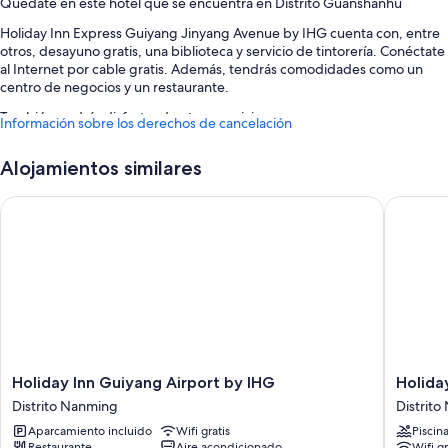
Quédate en este hotel que se encuentra en Distrito Guanshanhu
Holiday Inn Express Guiyang Jinyang Avenue by IHG cuenta con, entre
otros, desayuno gratis, una biblioteca y servicio de tintorería. Conéctate
al Internet por cable gratis. Además, tendrás comodidades como un
centro de negocios y un restaurante.
También podrás disfrutar de otros servicios, como:
Información sobre los derechos de cancelación
Aparcamiento gratis
Alojamientos similares
Consigna de equipaje, un ascensor y asistencia turística y para la
compra de entradas
Holiday Inn Guiyang Airport by IHG
Holiday 
Un servicio de recepción las 24 horas y una caja fuerte en recepción
Características de la habitación
Todas las habitaciones en Holiday Inn Express Guiyang Jinyang Avenue
by IHG brindan comodidades como aire acondicionado y habitaciones
insonorizadas.
Holiday
Holiday
Holiday Inn Guiyang Airport by IHG
Holida
Inn
Inn
Distrito Nanming
Distrit
Guiyang
Guiyang
Aparcamiento incluido
Wifi gratis
Piscin
Airport
City
Restaurante
Aire acondicionado
Wifi gr