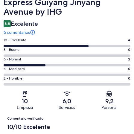
Express Guiyang Jinyang
Avenue by IHG
Excelente
8,8
6 comentarios
4
10 - Excelente
4
comentarios
0
8 - Bueno
0
de
comentarios
un
2
6 - Normal
2
de
total
comentarios
un
0
4 - Mediocre
0
de
de
total
comentarios
6
un
0
2 - Horrible
0
de
de
con
total
comentarios
6
un
una
de
de
con
total
puntuación
6
un
una
de
10
6,0
9,2
de
con
total
puntuación
6
Limpieza
Servicios
Personal
10
una
de
de
con
Comentarios
-
puntuación
6
8
Comentario verificado
una
Excelente
de
con
-
puntuación
10/10 Excelente
6
una
Bueno
de