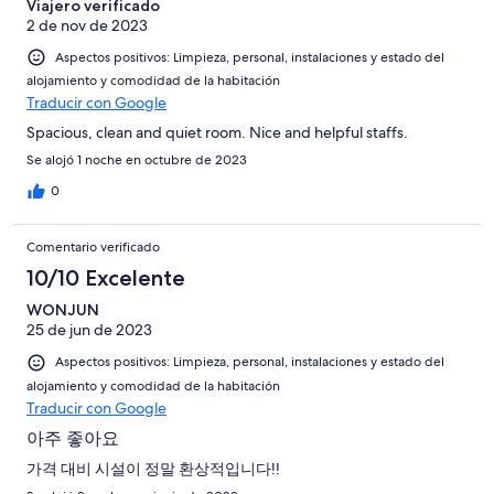
-
puntuación
Viajero verificado
4
Normal
2 de nov de 2023
de
-
2
Aspectos positivos: Limpieza, personal, instalaciones y estado del
Mediocre
-
alojamiento y comodidad de la habitación
Horrible
Traducir con Google
Spacious, clean and quiet room. Nice and helpful staffs.
Se alojó 1 noche en octubre de 2023
0
Comentario verificado
10/10 Excelente
WONJUN
25 de jun de 2023
Aspectos positivos: Limpieza, personal, instalaciones y estado del
alojamiento y comodidad de la habitación
Traducir con Google
아주 좋아요
가격 대비 시설이 정말 환상적입니다!!