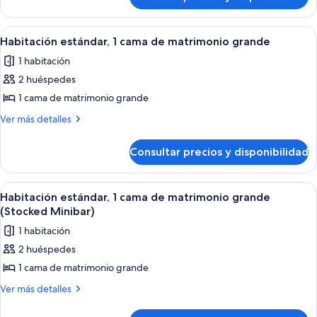
Habitación
estándar
Abrir
Una habitación de hotel moderna con u
5
Habitación estándar, 1 cama de matrimonio grande
todas
1 habitación
las
2 huéspedes
fotos
de
1 cama de matrimonio grande
Habitación
Más
Ver más detalles
estándar,
detalles
de
1
Consultar precios y disponibilidad
Habitación
cama
estándar,
de
1
Abrir
Habitación de hotel moderna con una c
7
matrimonio
cama
Habitación estándar, 1 cama de matrimonio grande
todas
de
grande
(Stocked Minibar)
matrimonio
las
1 habitación
grande
fotos
2 huéspedes
de
1 cama de matrimonio grande
Habitación
estándar,
Más
Ver más detalles
detalles
1
de