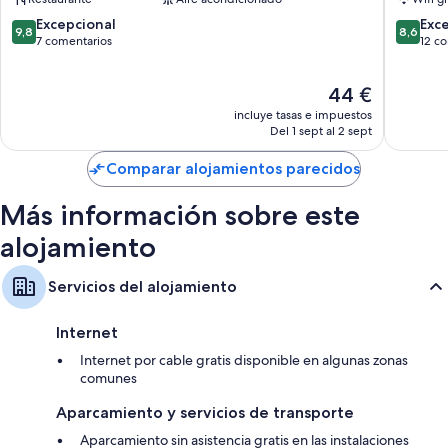
by
Center
IHG
by
9.8
8.6
Excepcional
Exc
9,8
8,6
Distrito
IHG
sobre
sobre
7 comentarios
12 c
Nanming
Distrito
10,
10,
Nanmin
Excepcional,
Excelent
El
44 €
7 comentarios
12 come
precio
incluye tasas e impuestos
actual
Del 1 sept al 2 sept
es
de
Comparar alojamientos parecidos
44 €
Más información sobre este
alojamiento
Servicios del alojamiento
Internet
Internet por cable gratis disponible en algunas zonas
comunes
Aparcamiento y servicios de transporte
Aparcamiento sin asistencia gratis en las instalaciones