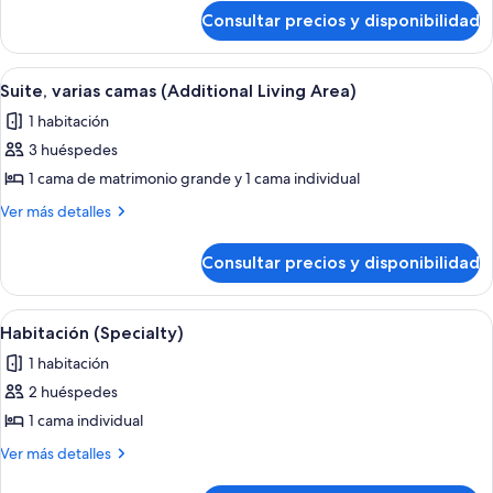
de
camas
Consultar precios y disponibilidad
Habitación
individuales
estándar,
(Stocked
2
Abrir
Una habitación de hotel moderna con 
6
camas
Minibar)
Suite, varias camas (Additional Living Area)
todas
individuales
1 habitación
(Stocked
las
Minibar)
3 huéspedes
fotos
de
1 cama de matrimonio grande y 1 cama individual
Suite,
Más
Ver más detalles
varias
detalles
de
camas
Consultar precios y disponibilidad
Suite,
(Additional
varias
Living
camas
Abrir
Una habitación de hotel moderna con u
4
Area)
(Additional
Habitación (Specialty)
todas
Living
1 habitación
Area)
las
2 huéspedes
fotos
de
1 cama individual
Habitación
Más
Ver más detalles
(Specialty)
detalles
de