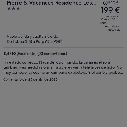
El
Pierre & Vacances Résidence Les
220 €
precio
199 €
3
Balcons de Collioure
era
out
por persona
de
of
25 sept - 29
sept
220 €,
5
Actualizado
hace 1 día
ahora
Vuelo de ida y vuelta incluido
es
De Lisboa (LIS) a Perpiñán (PGF)
de
199 €
8,6
/
10
¡Excelente! (23 comentarios)
por
persona
Ha estado correcto. Nada del otro mundo. La cama es el sofá
también y es medida normal, si quieres ver la tele la ves de lado. No
muy cómodo. La cocina sin campana extractora. Y el baño y lavabo
sin ventilación tampoco.
Comentario del 25 de abr de 2025