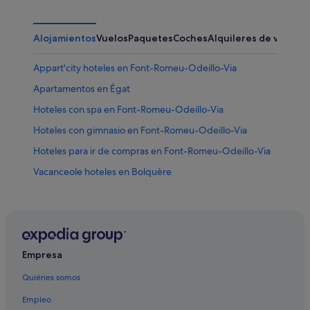
Alojamientos
Vuelos
Paquetes
Coches
Alquileres de vacaci
Appart'city hoteles en Font-Romeu-Odeillo-Via
Apartamentos en Égat
Hoteles con spa en Font-Romeu-Odeillo-Via
Hoteles con gimnasio en Font-Romeu-Odeillo-Via
Hoteles para ir de compras en Font-Romeu-Odeillo-Via
Vacanceole hoteles en Bolquère
Hoteles cerca de Les Bains de Llo
Hoteles con casino en Font-Romeu-Odeillo-Via
Font-Romeu-Odeillo-Via hoteles
Casas rurales en Font-Romeu-Odeillo-Via
Empresa
Hoteles con bar en Font-Romeu-Odeillo-Via
Quiénes somos
Hoteles de 5 estrellas en Font-Romeu-Odeillo-Via
Empleo