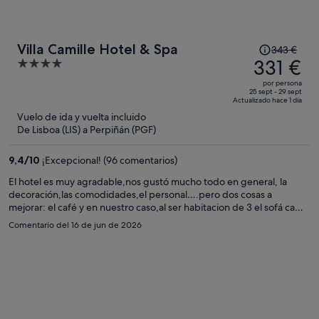
El
Villa Camille Hotel & Spa
343 €
precio
331 €
4
era
out
por persona
de
of
25 sept - 29 sept
Actualizado hace 1 día
343 €,
5
Vuelo de ida y vuelta incluido
ahora
De Lisboa (LIS) a Perpiñán (PGF)
es
de
9,4
/
10
¡Excepcional! (96 comentarios)
331 €
por
El hotel es muy agradable,nos gustó mucho todo en general, la
decoración,las comodidades,el personal….pero dos cosas a
persona
mejorar: el café y en nuestro caso,al ser habitacion de 3 el sofá cama
estaba sin hacer,al comentarlo me dijeron que era para no perder
Comentario del 16 de jun de 2026
espacio, pero no nos gustó mucho tener que hacer la cama al llegar
cada noche. Por otro lado,no recomiendo contratar media pensión
ya que la cena es en el restaurante de al lado,la comida es buena
pero hay poca variedad y más si no te gusta algo como para repetir
varias noches.Para niños solo dos opciones: pollo o pescado,sin
opción de elegir el menú de adultos. Por lo demás,para pasar un fin
de semana tranquilo es un hotel ideal.