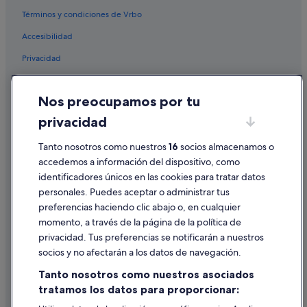
Chalets en Saillagouse
Términos y condiciones de Vrbo
Hoteles boutique en Font-Romeu-Odeillo-Via
Accesibilidad
Hoteles con restaurante en Font-Romeu-Odeillo-Via
Privacidad
Hoteles de 4 estrellas en Font-Romeu-Odeillo-Via
Cookies
Casas privadas de vacaciones en Font-Romeu-Odeillo-
Nos preocupamos por tu
Via
Condiciones de uso
privacidad
Albergues en Saillagouse
Información legal/contacto
Pirineos 2000 hoteles
Pautas sobre el contenido y cómo denunciar contenido
Tanto nosotros como nuestros
16
socios almacenamos o
accedemos a información del dispositivo, como
Hoteles que aceptan mascotas en Font-Romeu-Odeillo-
Via
identificadores únicos en las cookies para tratar datos
Ayuda
personales. Puedes aceptar o administrar tus
Hoteles boutique en Saillagouse
Ayuda
preferencias haciendo clic abajo o, en cualquier
Apartamentos en Font-Romeu-Odeillo-Via
momento, a través de la página de la política de
Cancelar un vuelo
privacidad. Tus preferencias se notificarán a nuestros
Hoteles de lujo en Font-Romeu-Odeillo-Via
Cancelar una reserva de hotel o de un alquiler vacacional
socios y no afectarán a los datos de navegación.
Chalets en Font-Romeu-Odeillo-Via
Plazos de reembolso
Tanto nosotros como nuestros asociados
Apartamentos en Bolquère
tratamos los datos para proporcionar:
Utilizar un cupón de Expedia
Campings de caravanas en Font-Romeu-Odeillo-Via