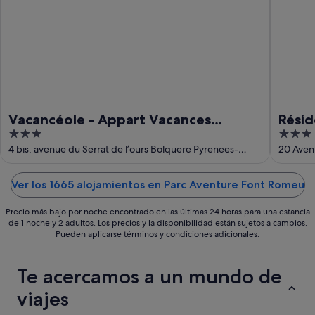
10
14
ago
ago
-
16
ago
Vacancéole - Appart Vacances
Résid
3
3
Pyrénées 2000
Pédr
out
out
4 bis, avenue du Serrat de l’ours Bolquere Pyrenees-
20 Aven
Orientales
of
of
5
5
Ver los 1665 alojamientos en Parc Aventure Font Romeu
Precio más bajo por noche encontrado en las últimas 24 horas para una estancia
de 1 noche y 2 adultos. Los precios y la disponibilidad están sujetos a cambios.
Pueden aplicarse términos y condiciones adicionales.
Te acercamos a un mundo de
viajes