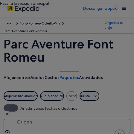
Pasar a la sección principal
Descargar app
Organiza tu
Font-Romeu-Odeillo-Via
viaje
Parc Aventure Font Romeu
Parc Aventure Font
Romeu
Alojamientos
Vuelos
Coches
Paquetes
Actividades
Alojamiento añadido
Vuelo añadido
Coche
Turista
Añadir varias fechas o destinos
Origen