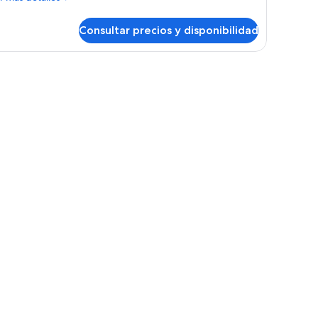
talles
Consultar precios y disponibilidad
bitación