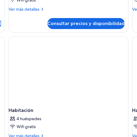
Más
M
Ver más detalles
Ve
detalles
de
de
de
d
Consultar precios y disponibilidad
Habitación
Ha
triple,
do
balcón
su
esita de noche, lámpara, silla y televisor.
Habitación
H
4 huéspedes
Wifi gratis
Más
M
Ver más detalles
Ve