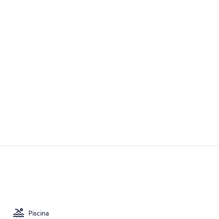
Vídeo hecho 
Vestíbulo
Piscina