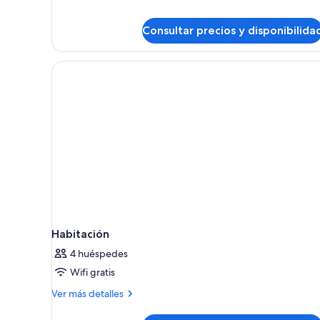
balcón
Consultar precios y disponibilida
Habitación
4 huéspedes
Wifi gratis
Más
Ver más detalles
detalles
de