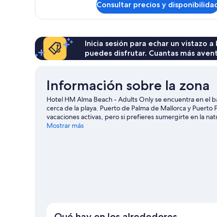
Consultar precios y disponibilida
Habitación
Inicia sesión para echar un vistazo a
puedes disfrutar. Cuantas más aven
Información sobre la zona
Hotel HM Alma Beach - Adults Only se encuentra en el bar
cerca de la playa. Puerto de Palma de Mallorca y Puerto 
vacaciones activas, pero si prefieres sumergirte en la nat
Parque acuático Aqualand El Arenal y Circuito de carrer
Mostrar más
oportunidad de disfrutar del agua realizando actividad
también podrás vivir grandes aventuras practicando las ru
Palma de Mallorca
Qué hay en los alrededores