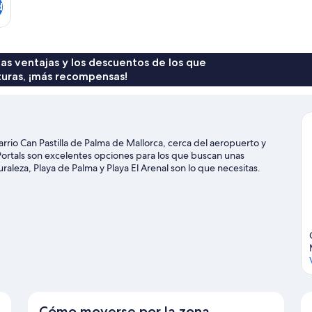
d
 las ventajas y los descuentos de los que
turas, ¡más recompensas!
rio Can Pastilla de Palma de Mallorca, cerca del aeropuerto y
Portals son excelentes opciones para los que buscan unas
uraleza, Playa de Palma y Playa El Arenal son lo que necesitas.
as Circuito Mallorca también merecen la pena. Tendrás
es como paseos en moto de agua, kayak o submarinismo, pero
tas a pie o en bicicleta en las inmediaciones.
Ver guía de viaje de
Cómo moverse por la zona