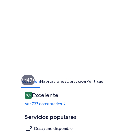
Beach
-
Adults
Only
47+
Resumen
Habitaciones
Ubicación
Políticas
Comentarios
Excelente
8,6
8,6 de 10
Ver 737 comentarios
Servicios populares
Desayuno disponible