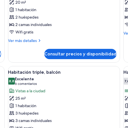
20 m²
Habitación
H
1 habitación
doble,
d
2 huéspedes
balcón
d
2 camas individuales
u
i
Wifi gratis
M
Ve
de
Más
Ver más detalles
de
detalles
Ha
de
do
d
Consultar precios y disponibilidad
Habitación
de
doble,
us
balcón
rte, escritorio, cortinas opacas y wifi gratis
Abrir
Caja fuerte, escritorio, cortinas opacas 
A
in
6
Habitación triple, balcón
Ha
todas
t
Excelente
las
8,8
la
7,
8,8 de 10
(6 comentarios)
6 comentarios
fotos
f
Vistas a la ciudad
de
d
25 m²
Habitación
H
1 habitación
triple,
d
3 huéspedes
balcón
s
3 camas individuales
Wifi gratis