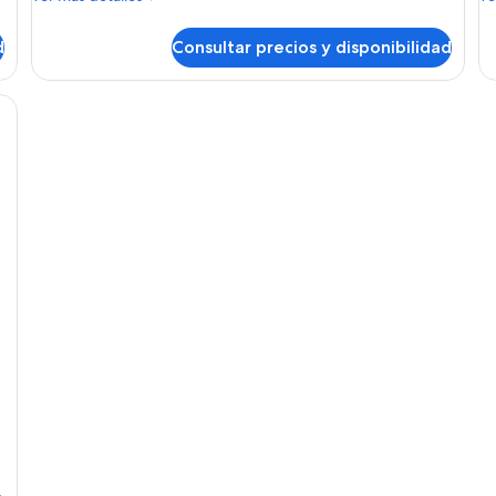
detalles
de
de
de
d
Consultar precios y disponibilidad
Habitación
Ha