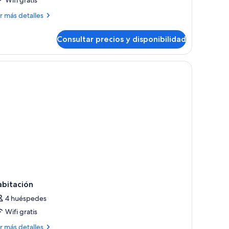
ás
r más detalles
talles
Consultar precios y disponibilidad
bitación
ble
perior
abitación
4 huéspedes
Wifi gratis
ás
r más detalles