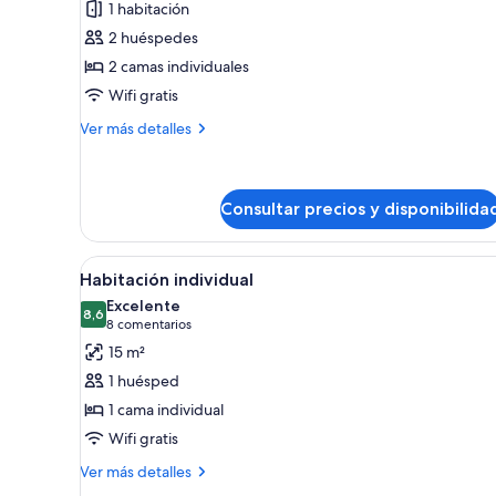
1 habitación
Habitación
2 huéspedes
doble
2 camas individuales
Wifi gratis
Más
Ver más detalles
detalles
de
Habitación
doble
Consultar precios y disponibilida
Abrir
Habitación individual | Caja fue
6
Habitación individual
todas
Excelente
las
8,6
8,6 de 10
(8 comentarios)
8 comentarios
fotos
15 m²
de
1 huésped
Habitación
1 cama individual
individual
Wifi gratis
Más
Ver más detalles
detalles