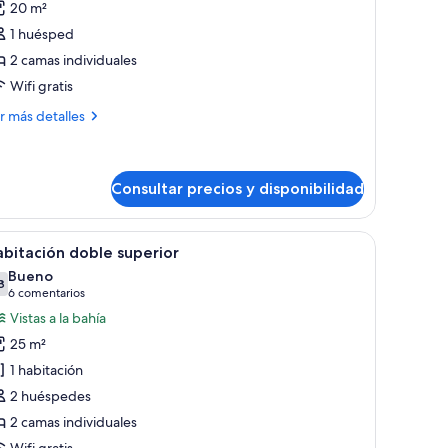
20 m²
abitación
1 huésped
oble
2 camas individuales
e
Wifi gratis
so
ndividual
ás
r más detalles
talles
bitación
ble
Consultar precios y disponibilidad
o
y wifi gratis
brir
Habitación de hotel con cama, ducha de vidrio 
dividual
6
bitación doble superior
odas
Bueno
s
8
7,8 de 10
(6 comentarios)
6 comentarios
otos
Vistas a la bahía
e
25 m²
abitación
1 habitación
oble
2 huéspedes
uperior
2 camas individuales
Wifi gratis