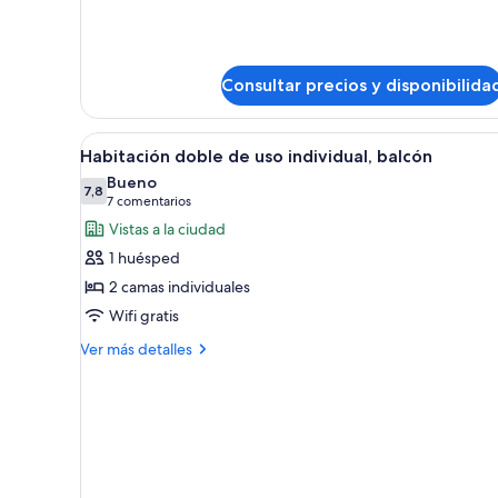
de
Habitación
individual
Consultar precios y disponibilida
Abrir
Habitación de hotel con cama, m
6
Habitación doble de uso individual, balcón
todas
Bueno
las
7,8
7,8 de 10
(7 comentarios)
7 comentarios
fotos
Vistas a la ciudad
de
1 huésped
Habitación
2 camas individuales
doble
Wifi gratis
de
uso
Más
Ver más detalles
detalles
individual,
de
balcón
Habitación
doble
de
uso
individual,