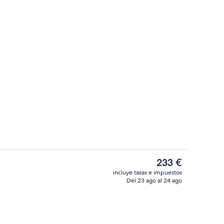
Habitación doble superior | Caja fuerte
por el alojamiento
El
233 €
precio
incluye tasas e impuestos
actual
Del 23 ago al 24 ago
2 piscinas al aire libre, sombrillas, tu
es
de
233 €