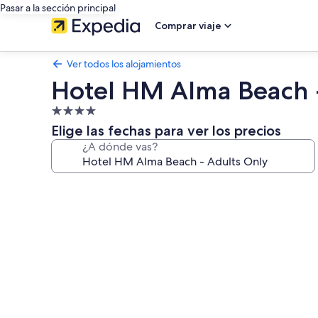
Pasar a la sección principal
Comprar viaje
Ver todos los alojamientos
Hotel HM Alma Beach 
Alojamiento
de
Elige las fechas para ver los precios
4.0 estrellas
¿A dónde vas?
Galería
de
imágenes
de
Hotel
HM
Alma