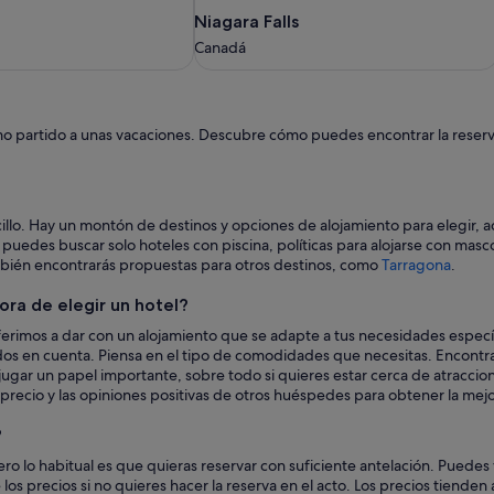
Niagara
Niagara Falls
Falls
Canadá
Canadá
mo partido a unas vacaciones. Descubre cómo puedes encontrar la reserva
cillo. Hay un montón de destinos y opciones de alojamiento para elegir,
puedes buscar solo hoteles con piscina, políticas para alojarse con masco
bién encontrarás propuestas para otros destinos, como
Tarragona
.
ora de elegir un hotel?
rimos a dar con un alojamiento que se adapte a tus necesidades específ
odos en cuenta. Piensa en el tipo de comodidades que necesitas. Encontr
jugar un papel importante, sobre todo si quieres estar cerca de atraccion
precio y las opiniones positivas de otros huéspedes para obtener la mej
?
ero lo habitual es que quieras reservar con suficiente antelación. Puede
los precios si no quieres hacer la reserva en el acto. Los precios tiende