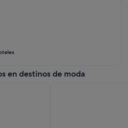
oteles
tos en destinos de moda
Niagara Falls