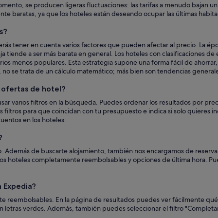
e momento, se producen ligeras fluctuaciones: las tarifas a menudo bajan
te baratas, ya que los hoteles están deseando ocupar las últimas habita
s?
erás tener en cuenta varios factores que pueden afectar al precio. La é
ja tiende a ser más barata en general. Los hoteles con clasificaciones de
os menos populares. Esta estrategia supone una forma fácil de ahorrar,
 no se trata de un cálculo matemático; más bien son tendencias general
ofertas de hotel?
sar varios filtros en la búsqueda. Puedes ordenar los resultados por pre
os filtros para que coincidan con tu presupuesto e indica si solo quieres 
uentos en los hoteles.
?
simo. Además de buscarte alojamiento, también nos encargamos de reservar
chos hoteles completamente reembolsables y opciones de última hora. 
 Expedia?
e reembolsables. En la página de resultados puedes ver fácilmente qué 
n letras verdes. Además, también puedes seleccionar el filtro "Completa