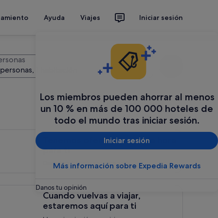
jamiento
Ayuda
Viajes
Iniciar sesión
ersonas
Buscar
 personas, 1 habitación
Los miembros pueden ahorrar al menos
un 10 % en más de 100 000 hoteles de
todo el mundo tras iniciar sesión.
emos ofertas de &uacute;ltima hora para ti, <span style="fon
Tenemos ofertas de última hora
Iniciar sesión
para ti
Descubre tu próxima escapada.
Más información sobre Expedia Rewards
Danos tu opinión
ndo vuelvas a viajar, estaremos aqu&iacute; para ti, Ideas e ins
Cuando vuelvas a viajar,
estaremos aquí para ti