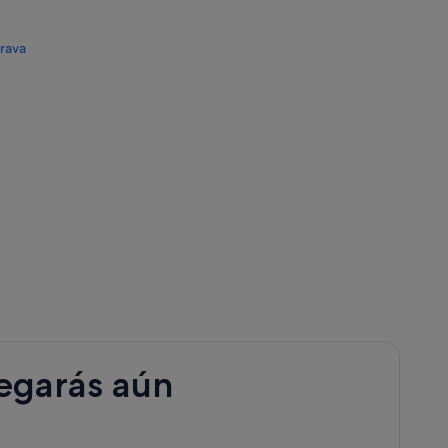
Brava
legarás aún