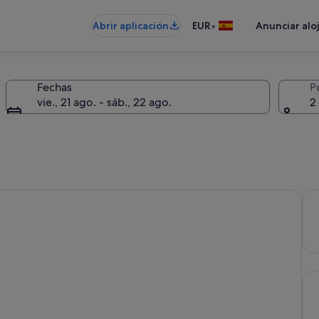
•
Abrir aplicación
EUR
Anunciar alo
Fechas
P
vie., 21 ago. - sáb., 22 ago.
2
 flexibilidad es importante.
Ten
Cua