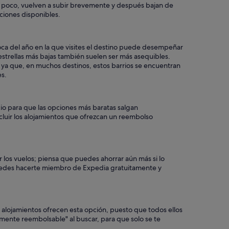
 un poco, vuelven a subir brevemente y después bajan de
ciones disponibles.
poca del año en la que visites el destino puede desempeñar
 estrellas más bajas también suelen ser más asequibles.
 ya que, en muchos destinos, estos barrios se encuentran
es.
cio para que las opciones más baratas salgan
incluir los alojamientos que ofrezcan un reembolso
 los vuelos; piensa que puedes ahorrar aún más si lo
Puedes hacerte miembro de Expedia gratuitamente y
alojamientos ofrecen esta opción, puesto que todos ellos
mente reembolsable" al buscar, para que solo se te