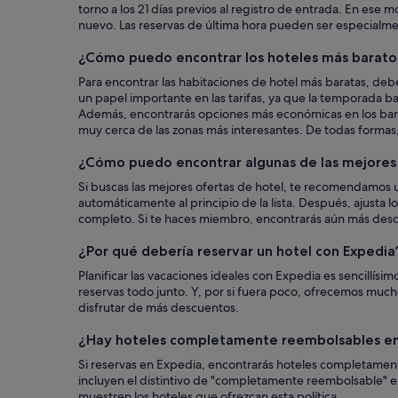
torno a los 21 días previos al registro de entrada. En es
nuevo. Las reservas de última hora pueden ser especialmen
¿Cómo puedo encontrar los hoteles más barato
Para encontrar las habitaciones de hotel más baratas, deb
un papel importante en las tarifas, ya que la temporada ba
Además, encontrarás opciones más económicas en los barri
muy cerca de las zonas más interesantes. De todas formas,
¿Cómo puedo encontrar algunas de las mejores 
Si buscas las mejores ofertas de hotel, te recomendamos u
automáticamente al principio de la lista. Después, ajusta l
completo. Si te haces miembro, encontrarás aún más desc
¿Por qué debería reservar un hotel con Expedia
Planificar las vacaciones ideales con Expedia es sencillí
reservas todo junto. Y, por si fuera poco, ofrecemos mu
disfrutar de más descuentos.
¿Hay hoteles completamente reembolsables en
Si reservas en Expedia, encontrarás hoteles completament
incluyen el distintivo de "completamente reembolsable" e
muestren los hoteles que ofrezcan esta política.