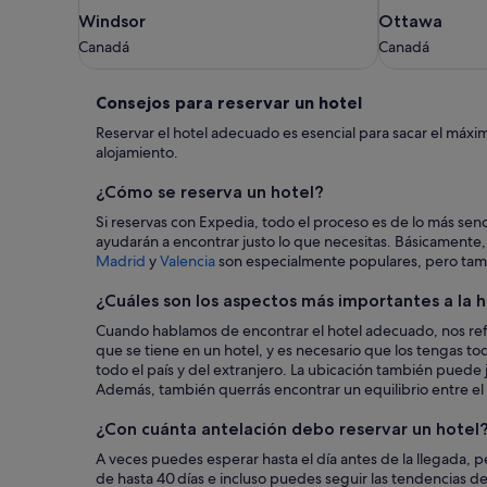
Windsor
Ottawa
Windsor
Ottawa
Canadá
Canadá
Canadá
Canadá
Consejos
Consejos para reservar un hotel
para
Reservar el hotel adecuado es esencial para sacar el máxi
alojamiento.
reservar
¿Cómo se reserva un hotel?
un
Si reservas con Expedia, todo el proceso es de lo más sen
hotel
ayudarán a encontrar justo lo que necesitas. Básicamente, 
Madrid
y
Valencia
son especialmente populares, pero tam
¿Cuáles son los aspectos más importantes a la h
Cuando hablamos de encontrar el hotel adecuado, nos refe
que se tiene en un hotel, y es necesario que los tengas t
todo el país y del extranjero. La ubicación también puede 
Además, también querrás encontrar un equilibrio entre el 
¿Con cuánta antelación debo reservar un hotel
A veces puedes esperar hasta el día antes de la llegada, p
de hasta 40 días e incluso puedes seguir las tendencias de 