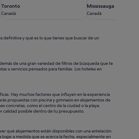
Toronto
Mississauga
Toronto
Mississauga
Canadá
Canadá
Canadá
Canadá
 definitiva y qué es lo que tienes que buscar de un
 además de una gran variedad de filtros de búsqueda que te
tas o servicios pensados para familias. Los hoteles en
icas. Hay muchos factores que influyen en la experiencia
arás propuestas con piscina y gimnasio en alojamientos de
es concretas, como el centro de la ciudad o la playa.
or calidad posible dentro de tu presupuesto.
s ver qué alojamientos están disponibles con una antelación
n a bajar a medida que se acerca la fecha, especialmente en