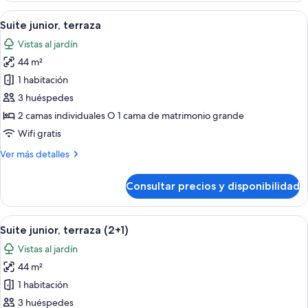
Abrir
Un patio al aire libre con dos sillas 
9
Suite junior, terraza
todas
Vistas al jardín
las
44 m²
fotos
de
1 habitación
Suite
3 huéspedes
junior,
2 camas individuales O 1 cama de matrimonio grande
terraza
Wifi gratis
Más
Ver más detalles
detalles
de
Consultar precios y disponibilidad
Suite
junior,
terraza
Abrir
Un patio al aire libre con dos sillas 
9
Suite junior, terraza (2+1)
todas
Vistas al jardín
las
44 m²
fotos
de
1 habitación
Suite
3 huéspedes