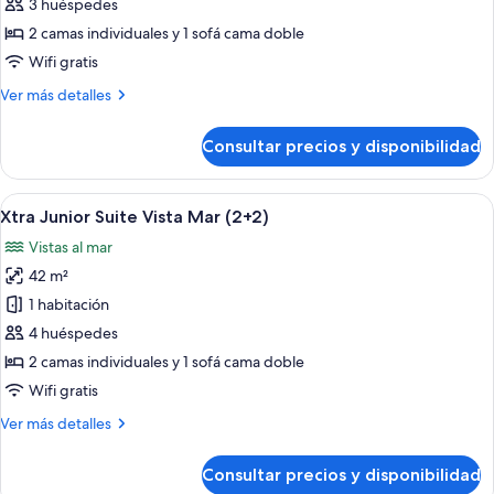
Xtra
3 huéspedes
Junior
2 camas individuales y 1 sofá cama doble
Suite
Wifi gratis
Vista
Más
Ver más detalles
Mar
detalles
(2+1)
de
Consultar precios y disponibilidad
Xtra
Junior
Suite
Abrir
Zona junto a la piscina con sillones de 
11
Vista
Xtra Junior Suite Vista Mar (2+2)
todas
Mar
Vistas al mar
(2+1)
las
42 m²
fotos
de
1 habitación
Xtra
4 huéspedes
Junior
2 camas individuales y 1 sofá cama doble
Suite
Wifi gratis
Vista
Más
Ver más detalles
Mar
detalles
(2+2)
de
Consultar precios y disponibilidad
Xtra