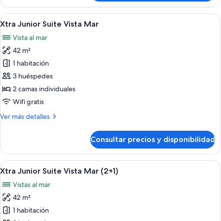
Suite
Acesso
Abrir
Zona junto a la piscina con sillones de 
11
Piscina
Xtra Junior Suite Vista Mar
todas
Vista al mar
las
42 m²
fotos
de
1 habitación
Xtra
3 huéspedes
Junior
2 camas individuales
Suite
Wifi gratis
Vista
Más
Ver más detalles
Mar
detalles
de
Consultar precios y disponibilidad
Xtra
Junior
Suite
Abrir
Zona junto a la piscina con sillones de 
11
Vista
Xtra Junior Suite Vista Mar (2+1)
todas
Mar
Vistas al mar
las
42 m²
fotos
de
1 habitación