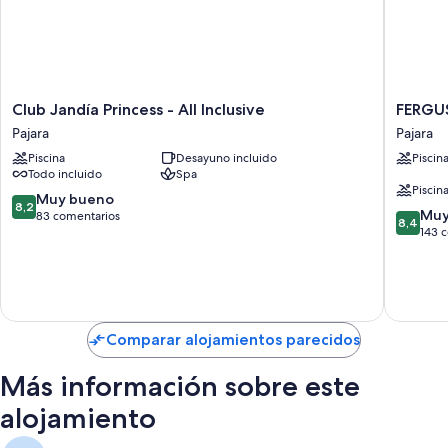
Club
FERGUS
Club Jandía Princess - All Inclusive
FERGU
Jandía
Cactus
Pajara
Pajara
Princess
Garden
Piscina
Desayuno incluido
Piscin
-
Pajara
Todo incluido
Spa
All
Piscina
Inclusive
8.2
Muy bueno
8,2
8.4
Pajara
Muy
sobre
83 comentarios
8,4
sobre
143 
10,
10,
Muy
Muy
bueno,
bueno,
83 comentarios
143 com
Comparar alojamientos parecidos
Más información sobre este
alojamiento