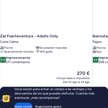
Zel Fuerteventura - Adults Only
Iberosta
Costa Calma
Pajara
Piscina
Se aceptan mascotas
Piscina
Aparcamiento incluido
Wifi gratis
Spa
9.2
9.0
Impresionante
Impre
9,2
9,0
sobre
sobre
271 comentarios
258 c
10,
10,
Impresionante,
Impresion
El
270 €
271 comentarios
258 comen
precio
incluye tasas e impuestos
actual
Del 23 ago al 24 ago
es
Inicia sesión para echar un vistazo a las ventajas y los
de
descuentos de los que puedes disfrutar. Cuantas más
270 €
aventuras, ¡más recompensas!
Iniciar sesión
Registrarme gratis