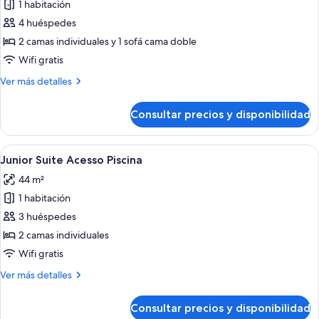
de
1 habitación
Junior
4 huéspedes
Suite
2 camas individuales y 1 sofá cama doble
Balcón
Wifi gratis
(2+2)
Más
Ver más detalles
detalles
de
Consultar precios y disponibilidad
Junior
Suite
Balcón
Abrir
Zona junto a la piscina con sillas de 
6
(2+2)
Junior Suite Acesso Piscina
todas
44 m²
las
1 habitación
fotos
de
3 huéspedes
Junior
2 camas individuales
Suite
Wifi gratis
Acesso
Más
Ver más detalles
Piscina
detalles
de
Consultar precios y disponibilidad
Junior