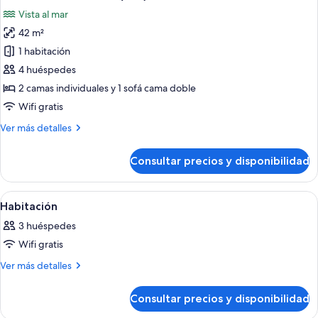
todas
(2+1)
Vista al mar
las
42 m²
fotos
de
1 habitación
Junior
4 huéspedes
Suite
2 camas individuales y 1 sofá cama doble
Vista
Wifi gratis
Mar
Más
Ver más detalles
(2+2)
detalles
de
Consultar precios y disponibilidad
Junior
Suite
Vista
Abrir
Habitación de hotel con cama, televisió
12
Mar
Habitación
todas
(2+2)
3 huéspedes
las
Wifi gratis
fotos
de
Más
Ver más detalles
detalles
Habitación
de
Consultar precios y disponibilidad
Habitación