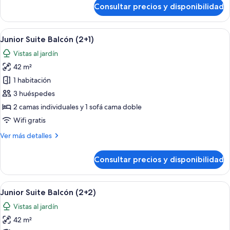
de
Consultar precios y disponibilidad
Junior
Suite
Vista
Abrir
Una habitación de hotel con una cama 
6
Mar
Junior Suite Balcón (2+1)
todas
Vistas al jardín
las
42 m²
fotos
de
1 habitación
Junior
3 huéspedes
Suite
2 camas individuales y 1 sofá cama doble
Balcón
Wifi gratis
(2+1)
Más
Ver más detalles
detalles
de
Consultar precios y disponibilidad
Junior
Suite
Balcón
Abrir
Una habitación de hotel con una cama 
6
(2+1)
Junior Suite Balcón (2+2)
todas
Vistas al jardín
las
42 m²
fotos