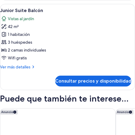
terraza
Abrir
Una habitación de hotel con una cama 
6
(2+2)
Junior Suite Balcón
todas
Vistas al jardín
las
42 m²
fotos
de
1 habitación
Junior
3 huéspedes
Suite
2 camas individuales
Balcón
Wifi gratis
Más
Ver más detalles
detalles
de
Consultar precios y disponibilidad
Junior
Suite
Balcón
Puede que también te interese...
Zel Fuerteventura - Adults Only
Iberostar
Anuncio
Anuncio