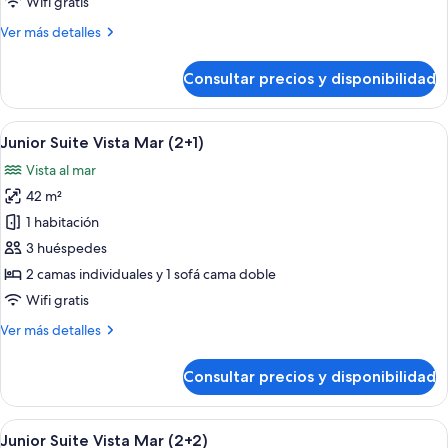
Wifi gratis
Acesso
Más
Ver más detalles
Piscina
detalles
(2+2)
de
Consultar precios y disponibilidad
Junior
Suite
Acesso
Abrir
Una habitación de hotel con una cama 
5
Piscina
Junior Suite Vista Mar (2+1)
todas
(2+2)
Vista al mar
las
42 m²
fotos
de
1 habitación
Junior
3 huéspedes
Suite
2 camas individuales y 1 sofá cama doble
Vista
Wifi gratis
Mar
Más
Ver más detalles
(2+1)
detalles
de
Consultar precios y disponibilidad
Junior
Suite
Vista
Abrir
Una habitación de hotel con una cama 
5
Mar
Junior Suite Vista Mar (2+2)