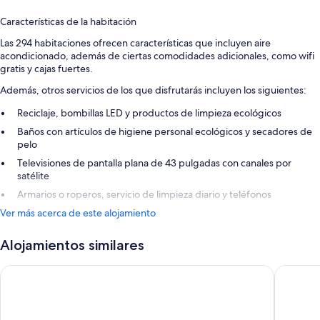
Características de la habitación
Las 294 habitaciones ofrecen características que incluyen aire
acondicionado, además de ciertas comodidades adicionales, como wifi
gratis y cajas fuertes.
Además, otros servicios de los que disfrutarás incluyen los siguientes:
Reciclaje, bombillas LED y productos de limpieza ecológicos
Baños con artículos de higiene personal ecológicos y secadores de
pelo
Televisiones de pantalla plana de 43 pulgadas con canales por
satélite
Armarios o roperos, servicio de limpieza diario y teléfonos
Ver más acerca de este alojamiento
Alojamientos similares
Club Jandía Princess - All Inclusive
FERGUS 