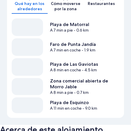
Qué hay en los
Cómo moverse
Restaurantes
alrededores
por la zona
Playa de Matorral
A 7 min a pie
- 0.6 km
Faro de Punta Jandía
A 7 min en coche
- 1.9 km
Playa de Las Gaviotas
A 8 min en coche
- 4.5 km
Zona comercial abierta de
Morro Jable
A 8 min a pie
- 0.7 km
Playa de Esquinzo
A 11 min en coche
- 9.0 km
Acerca de este alojamiento