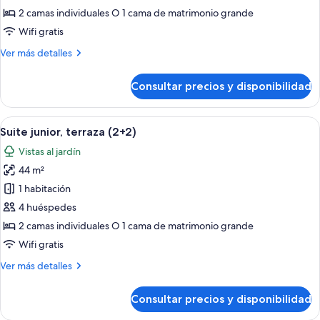
junior,
2 camas individuales O 1 cama de matrimonio grande
terraza
Wifi gratis
(2+1)
Más
Ver más detalles
detalles
de
Consultar precios y disponibilidad
Suite
junior,
terraza
Abrir
Un patio al aire libre con dos sillas 
9
(2+1)
Suite junior, terraza (2+2)
todas
Vistas al jardín
las
44 m²
fotos
de
1 habitación
Suite
4 huéspedes
junior,
2 camas individuales O 1 cama de matrimonio grande
terraza
Wifi gratis
(2+2)
Más
Ver más detalles
detalles
de
Consultar precios y disponibilidad
Suite
junior,