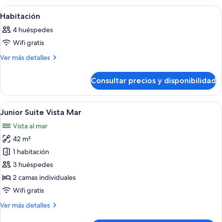
Abrir
Habitación de hotel con una cama grande
9
Habitación
todas
4 huéspedes
las
Wifi gratis
fotos
de
Más
Ver más detalles
detalles
Habitación
de
Consultar precios y disponibilidad
Habitación
Abrir
Una habitación de hotel con una cama 
7
Junior Suite Vista Mar
todas
Vista al mar
las
42 m²
fotos
de
1 habitación
Junior
3 huéspedes
Suite
2 camas individuales
Vista
Wifi gratis
Mar
Más
Ver más detalles
detalles