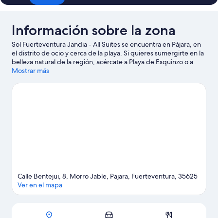
Información sobre la zona
Sol Fuerteventura Jandia - All Suites se encuentra en Pájara, en
el distrito de ocio y cerca de la playa. Si quieres sumergirte en la
belleza natural de la región, acércate a Playa de Esquinzo o a
Playa de Sotavento de Jandia. Descubre todas las actividades
Mostrar más
acuáticas que podrás hacer en la zona, como submarinismo o
windsurf; además, tendrás ocasión de disfrutar de la naturaleza
al aire libre con opciones tan variadas como las rutas a pie o en
bicicleta o el ecoturismo.
Ver guía de viaje de Pájara
Calle Bentejui, 8, Morro Jable, Pajara, Fuerteventura, 35625
Ver en el mapa
Mapa