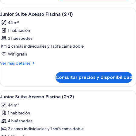
Junior
Suite
Abrir
Zona junto a la piscina con sillas de 
6
Vista
Junior Suite Acesso Piscina (2+1)
todas
Mar
44 m²
(2+2)
las
1 habitación
fotos
de
3 huéspedes
Junior
2 camas individuales y 1 sofá cama doble
Suite
Wifi gratis
Acesso
Más
Ver más detalles
Piscina
detalles
(2+1)
de
Consultar precios y disponibilidad
Junior
Suite
Acesso
Abrir
Zona junto a la piscina con sillas de 
6
Piscina
Junior Suite Acesso Piscina (2+2)
todas
(2+1)
44 m²
las
1 habitación
fotos
de
4 huéspedes
Junior
2 camas individuales y 1 sofá cama doble
Suite