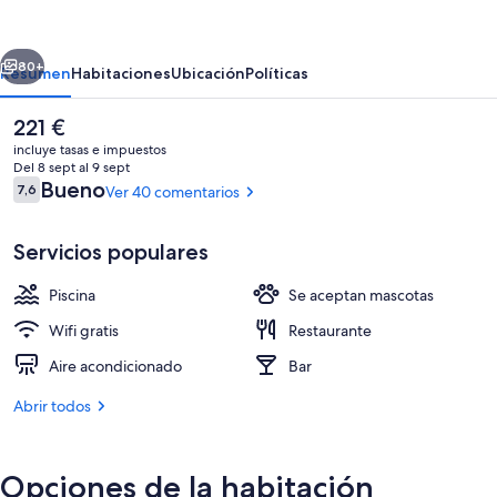
Jandia
-
erior
Siguiente
All
80+
Resumen
Habitaciones
Ubicación
Políticas
Suites
El
221 €
precio
incluye tasas e impuestos
actual
Del 8 sept al 9 sept
es
Comentarios
Bueno
7,6
Ver 40 comentarios
7,6 de 10
de
221 €
Servicios populares
Piscina
Se aceptan mascotas
1 dormitorio, minibar, wifi gratis y ro
Wifi gratis
Restaurante
Aire acondicionado
Bar
Abrir todos
Opciones de la habitación