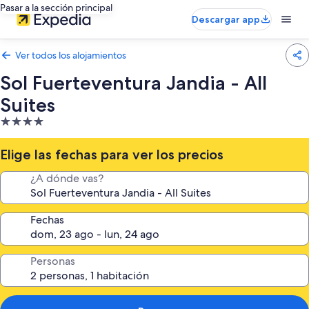
Pasar a la sección principal
Descargar app
Ver todos los alojamientos
Sol Fuerteventura Jandia - All
Suites
Alojamiento
de
4.0 estrellas
Elige las fechas para ver los precios
¿A dónde vas?
Fechas
Personas