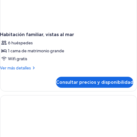
Habitación familiar, vistas al mar
6 huéspedes
1 cama de matrimonio grande
Wifi gratis
Más
Ver más detalles
detalles
de
Consultar precios y disponibilidad
Habitación
familiar,
vistas
al
mar