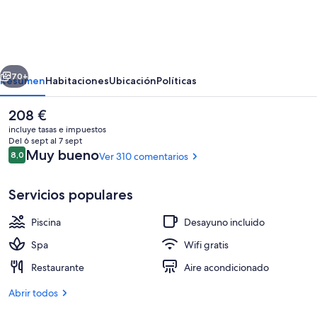
Jandía
Mar
-
erior
Siguiente
All
70+
Resumen
Habitaciones
Ubicación
Políticas
Inclusive
El
208 €
precio
incluye tasas e impuestos
actual
Del 6 sept al 7 sept
es
Comentarios
Muy bueno
8,0
Ver 310 comentarios
8,0 de 10
de
208 €
Servicios populares
Piscina
Desayuno incluido
Exterior
Spa
Wifi gratis
Restaurante
Aire acondicionado
Abrir todos