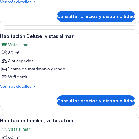
Más
Ver más detalles
al
detalles
mar
de
Consultar precios y disponibilidad
Suite
Deluxe,
vistas
Abrir
Una habitación de hotel con cama, escrit
5
al
Habitación Deluxe, vistas al mar
todas
mar
Vista al mar
las
30 m²
fotos
de
3 huéspedes
Habitación
1 cama de matrimonio grande
Deluxe,
Wifi gratis
vistas
Más
Ver más detalles
al
detalles
mar
de
Consultar precios y disponibilidad
Habitación
Deluxe,
vistas
Abrir
Habitación de hotel con dos camas, zo
5
al
Habitación familiar, vistas al mar
todas
mar
Vista al mar
las
60 m²
fotos