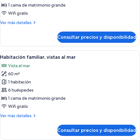
familiar
1 cama de matrimonio grande
Wifi gratis
Más
Ver más detalles
detalles
de
Consultar precios y disponibilidad
Habitación
familiar
Abrir
Habitación de hotel con dos camas, zo
5
Habitación familiar, vistas al mar
todas
Vista al mar
las
60 m²
fotos
de
1 habitación
Habitación
6 huéspedes
familiar,
1 cama de matrimonio grande
vistas
Wifi gratis
al
Más
Ver más detalles
mar
detalles
de
Consultar precios y disponibilidad
Habitación
familiar,