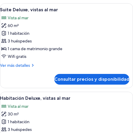
vistas
Abrir
Habitación de hotel con cama, sofá, u
5
al
Suite Deluxe, vistas al mar
todas
mar
Vista al mar
las
60 m²
fotos
de
1 habitación
Suite
3 huéspedes
Deluxe,
1 cama de matrimonio grande
vistas
Wifi gratis
al
Más
Ver más detalles
mar
detalles
de
Consultar precios y disponibilidad
Suite
Deluxe,
vistas
Abrir
Una habitación de hotel con cama, escrit
5
al
Habitación Deluxe, vistas al mar
todas
mar
Vista al mar
las
30 m²
fotos
de
1 habitación
Habitación
3 huéspedes