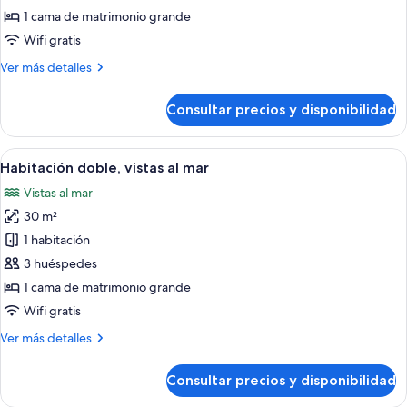
doble
1 cama de matrimonio grande
Wifi gratis
Más
Ver más detalles
detalles
de
Consultar precios y disponibilidad
Habitación
doble
Abrir
Habitación de hotel con dos camas, un e
4
Habitación doble, vistas al mar
todas
Vistas al mar
las
30 m²
fotos
de
1 habitación
Habitación
3 huéspedes
doble,
1 cama de matrimonio grande
vistas
Wifi gratis
al
Más
Ver más detalles
mar
detalles
de
Consultar precios y disponibilidad
Habitación
doble,