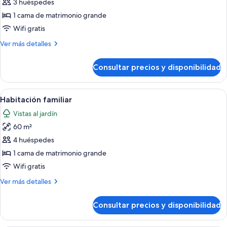
de
3 huéspedes
Habitación
1 cama de matrimonio grande
doble,
Wifi gratis
vistas
Más
Ver más detalles
al
detalles
mar
de
Consultar precios y disponibilidad
Habitación
doble,
vistas
Abrir
Habitación de hotel con dos camas, ven
6
al
Habitación familiar
todas
mar
Vistas al jardín
las
60 m²
fotos
de
4 huéspedes
Habitación
1 cama de matrimonio grande
familiar
Wifi gratis
Más
Ver más detalles
detalles
de
Consultar precios y disponibilidad
Habitación
familiar