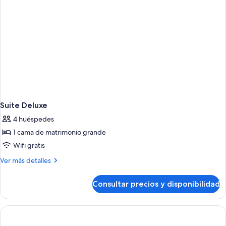
Suite Deluxe
4 huéspedes
1 cama de matrimonio grande
Wifi gratis
Más
Ver más detalles
detalles
de
Consultar precios y disponibilidad
Suite
Deluxe