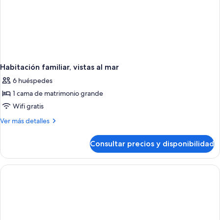
Habitación familiar, vistas al mar
6 huéspedes
1 cama de matrimonio grande
Wifi gratis
Más
Ver más detalles
detalles
de
Consultar precios y disponibilidad
Habitación
familiar,
vistas
al
mar