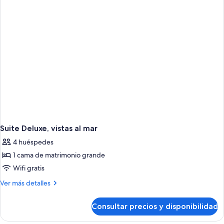
al
mar
Suite Deluxe, vistas al mar
4 huéspedes
1 cama de matrimonio grande
Wifi gratis
Más
Ver más detalles
detalles
de
Consultar precios y disponibilidad
Suite
Deluxe,