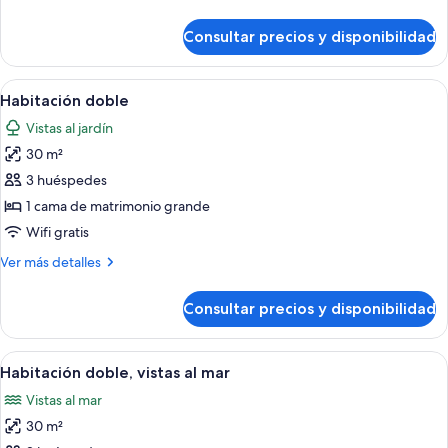
detalles
de
Consultar precios y disponibilidad
Habitación
familiar
Abrir
Habitación de hotel con dos camas, ven
5
Habitación doble
todas
Vistas al jardín
las
30 m²
fotos
de
3 huéspedes
Habitación
1 cama de matrimonio grande
doble
Wifi gratis
Más
Ver más detalles
detalles
de
Consultar precios y disponibilidad
Habitación
doble
Abrir
Habitación de hotel con dos camas, un e
4
Habitación doble, vistas al mar
todas
Vistas al mar
las
30 m²
fotos