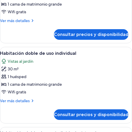
Deluxe,
1 cama de matrimonio grande
vistas
Wifi gratis
al
Más
Ver más detalles
mar
detalles
de
Consultar precios y disponibilidad
Habitación
Deluxe,
vistas
Abrir
Habitación de hotel con una cama grand
5
al
Habitación doble de uso individual
todas
mar
Vistas al jardín
las
30 m²
fotos
de
1 huésped
Habitación
1 cama de matrimonio grande
doble
Wifi gratis
de
Más
Ver más detalles
uso
detalles
individual
de
Consultar precios y disponibilidad
Habitación
doble
de
Abrir
Habitación de hotel con dos camas, un e