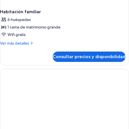
Habitación familiar
6 huéspedes
1 cama de matrimonio grande
Wifi gratis
Más
Ver más detalles
detalles
de
Consultar precios y disponibilidad
Habitación
familiar