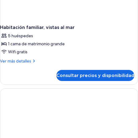
Habitación familiar, vistas al mar
5 huéspedes
1 cama de matrimonio grande
Wifi gratis
Más
Ver más detalles
detalles
de
Consultar precios y disponibilidad
Habitación
familiar,
vistas
al
mar