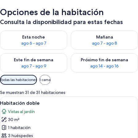
Opciones de la habitación
Consulta la disponibilidad para estas fechas
Consulta la disponibilidad para esta noche, ago 6 - ago 7
Consulta la disponibilidad pa
Esta noche
Mañana
ago 6 - ago 7
ago 7 - ago 8
Consulta la disponibilidad para este fin de semana, ago 7 - ag
Consulta la disponibilidad par
Este fin de semana
Próximo fin de semana
ago 7 - ago 9
ago 14 - ago 16
Filtros
Todas las habitaciones
1 cama
disponibles
para
Se muestran 31 de 31 habitaciones
las
Abrir
Habitación de hotel con una cama grand
4
Habitación doble
habitaciones
todas
Vistas al jardín
las
30 m²
fotos
de
1 habitación
Habitación
3 huéspedes