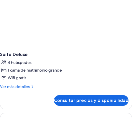
Suite Deluxe
4 huéspedes
1 cama de matrimonio grande
Wifi gratis
Más
Ver más detalles
detalles
de
Consultar precios y disponibilidad
Suite
Deluxe