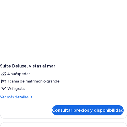
Suite Deluxe, vistas al mar
4 huéspedes
1 cama de matrimonio grande
Wifi gratis
Más
Ver más detalles
detalles
de
Consultar precios y disponibilidad
Suite
Deluxe,
vistas