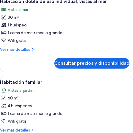
5
uso
Habitación doble de uso individual, vistas al mar
todas
individual
Vista al mar
las
30 m²
fotos
de
1 huésped
Habitación
1 cama de matrimonio grande
doble
Wifi gratis
de
Más
Ver más detalles
uso
detalles
individual,
de
Consultar precios y disponibilidad
Habitación
vistas
doble
al
de
Abrir
Habitación de hotel con dos camas, ven
mar
6
uso
Habitación familiar
todas
individual,
Vistas al jardín
vistas
las
al
60 m²
fotos
mar
de
4 huéspedes
Habitación
1 cama de matrimonio grande
familiar
Wifi gratis
Más
Ver más detalles