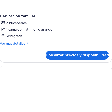
Habitación familiar
6 huéspedes
1 cama de matrimonio grande
Wifi gratis
Más
Ver más detalles
detalles
de
Consultar precios y disponibilidad
Habitación
familiar