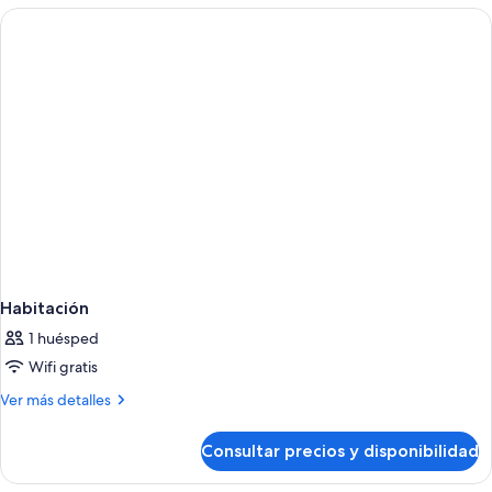
vistas
al
mar
Habitación
1 huésped
Wifi gratis
Más
Ver más detalles
detalles
de
Consultar precios y disponibilidad
Habitación