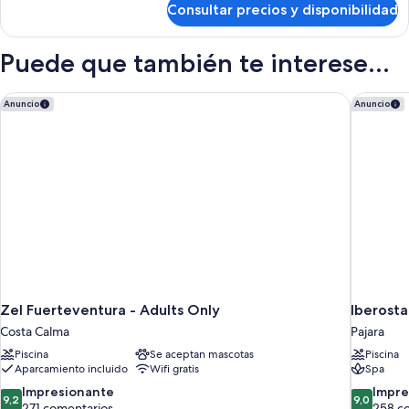
Consultar precios y disponibilidad
Habitación
Puede que también te interese...
Zel Fuerteventura - Adults Only
Iberostar
Anuncio
Anuncio
Zel Fuerteventura - Adults Only
Iberosta
Costa Calma
Pajara
Piscina
Se aceptan mascotas
Piscina
Aparcamiento incluido
Wifi gratis
Spa
9.2
9.0
Impresionante
Impre
9,2
9,0
sobre
sobre
271 comentarios
258 c