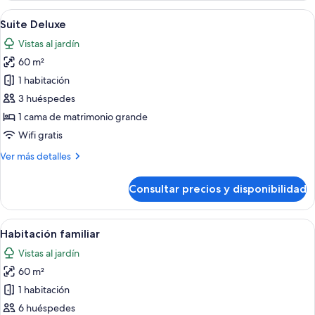
vistas
Abrir
Piernas en la arena mojada con un pa
3
al
Suite Deluxe
todas
mar
Vistas al jardín
las
60 m²
fotos
de
1 habitación
Suite
3 huéspedes
Deluxe
1 cama de matrimonio grande
Wifi gratis
Más
Ver más detalles
detalles
de
Consultar precios y disponibilidad
Suite
Deluxe
Abrir
Habitación de hotel con dos camas, ven
4
Habitación familiar
todas
Vistas al jardín
las
60 m²
fotos
de
1 habitación
Habitación
6 huéspedes