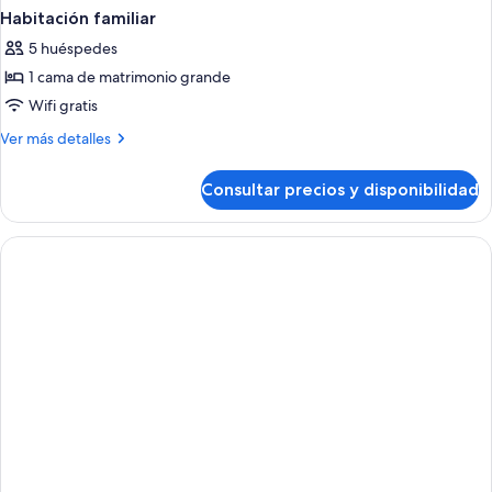
Habitación familiar
5 huéspedes
1 cama de matrimonio grande
Wifi gratis
Más
Ver más detalles
detalles
de
Consultar precios y disponibilidad
Habitación
familiar