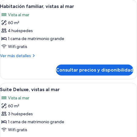
Abrir
Habitación de hotel con dos camas, zo
5
Habitación familiar, vistas al mar
todas
Vista al mar
las
60 m²
fotos
de
4 huéspedes
Habitación
1 cama de matrimonio grande
familiar,
Wifi gratis
vistas
Más
Ver más detalles
al
detalles
mar
de
Consultar precios y disponibilidad
Habitación
familiar,
vistas
Abrir
Habitación de hotel con cama, sofá, u
5
al
Suite Deluxe, vistas al mar
todas
mar
Vista al mar
las
60 m²
fotos
de
3 huéspedes
Suite
1 cama de matrimonio grande
Deluxe,
Wifi gratis
vistas