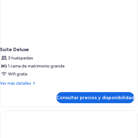
Suite Deluxe
3 huéspedes
1 cama de matrimonio grande
Wifi gratis
Más
Ver más detalles
detalles
de
Consultar precios y disponibilidad
Suite
Deluxe