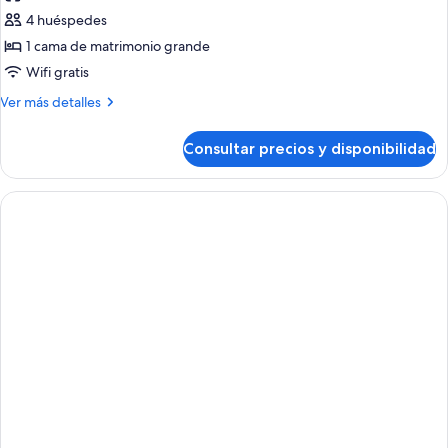
de
4 huéspedes
Habitación
1 cama de matrimonio grande
familiar,
Wifi gratis
vistas
Más
Ver más detalles
al
detalles
mar
de
Consultar precios y disponibilidad
Habitación
familiar,
vistas
al
mar