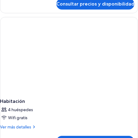
de
Consultar precios y disponibilidad
DOUBLE
DELUXE
SEA
VIEW
Habitación
4 huéspedes
Wifi gratis
Más
Ver más detalles
detalles
de