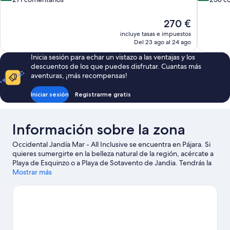
10,
10,
Impresionante,
Impresion
El
270 €
271 comentarios
258 comen
precio
incluye tasas e impuestos
actual
Del 23 ago al 24 ago
es
Inicia sesión para echar un vistazo a las ventajas y los
de
descuentos de los que puedes disfrutar. Cuantas más
270 €
aventuras, ¡más recompensas!
Iniciar sesión
Registrarme gratis
Información sobre la zona
Occidental Jandía Mar - All Inclusive se encuentra en Pájara. Si
quieres sumergirte en la belleza natural de la región, acércate a
Playa de Esquinzo o a Playa de Sotavento de Jandia. Tendrás la
oportunidad de disfrutar del agua realizando actividades como
Mostrar más
paseos en moto de agua o submarinismo, pero también podrás
vivir grandes aventuras practicando la equitación o el ciclismo
de montaña en las inmediaciones.
Ver guía de viaje de Pájara