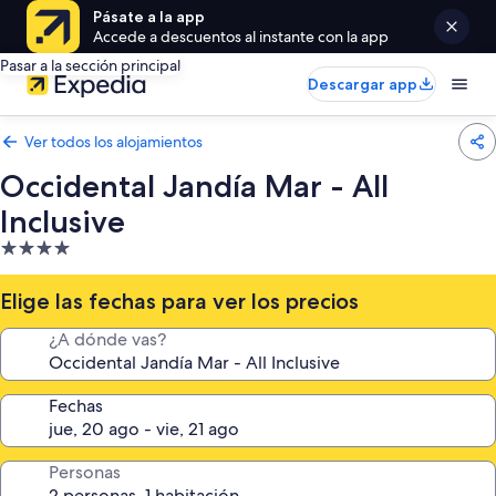
Pásate a la app
Accede a descuentos al instante con la app
Pasar a la sección principal
Descargar app
Ver todos los alojamientos
Occidental Jandía Mar - All
Inclusive
Alojamiento
de
4.0 estrellas
Elige las fechas para ver los precios
¿A dónde vas?
Fechas
Personas