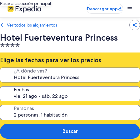
Pasar a la sección principal
Descargar app
Ver todos los alojamientos
Hotel Fuerteventura Princess
Alojamiento
de
4.0 estrellas
Elige las fechas para ver los precios
¿A dónde vas?
Fechas
Personas
Buscar