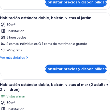
Consultar precios y disponibilidad
Habitación
(2
estándar
adults
doble,
Abrir
Habitación de hotel con una cama grande
+
4
balcón,
Habitación estándar doble, balcón, vistas al jardín
todas
2
vistas
30 m²
al
las
children)
jardín
1 habitación
fotos
(2
de
3 huéspedes
adults
Habitación
+
2 camas individuales O 1 cama de matrimonio grande
2
estándar
Wifi gratis
children)
doble,
Más
Ver más detalles
balcón,
detalles
vistas
de
Consultar precios y disponibilidad
Habitación
al
estándar
jardín
doble,
Abrir
Vistas desde la habitación
2
balcón,
Habitación estándar doble, balcón, vistas al mar (2 adults +
todas
vistas
2 children)
al
las
Vistas al mar
jardín
fotos
30 m²
de
1 habitación