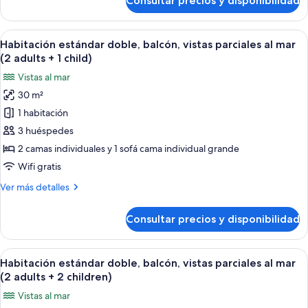
Consultar precios y disponibilidad
mar
Habitación
estándar
doble,
Abrir
Un cuarto de hotel con una cama, un esc
3
balcón,
Habitación estándar doble, balcón, vistas parciales al mar
todas
vistas
(2 adults + 1 child)
al
las
Vistas al mar
mar
fotos
30 m²
de
1 habitación
Habitación
estándar
3 huéspedes
doble,
2 camas individuales y 1 sofá cama individual grande
balcón,
Wifi gratis
vistas
Más
Ver más detalles
parciales
detalles
al
de
Consultar precios y disponibilidad
Habitación
mar
estándar
(2
doble,
Abrir
Un cuarto de hotel con una cama, un esc
adults
3
balcón,
Habitación estándar doble, balcón, vistas parciales al mar
todas
+
vistas
(2 adults + 2 children)
parciales
las
1
Vistas al mar
al
fotos
child)