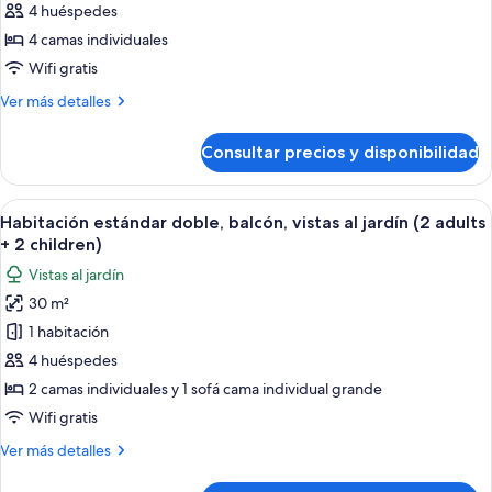
4 huéspedes
Habitación
+
1
familiar,
4 camas individuales
child)
habitaciones
Wifi gratis
comunicadas,
Más
Ver más detalles
vistas
detalles
al
de
Consultar precios y disponibilidad
Habitación
jardín
familiar,
(Superior
habitaciones
Abrir
Habitación de hotel con una cama grande
2
4
comunicadas,
Habitación estándar doble, balcón, vistas al jardín (2 adults
todas
vistas
adults
+ 2 children)
al
las
+
Vistas al jardín
jardín
fotos
2
(Superior
30 m²
de
children)
2
1 habitación
Habitación
adults
+
estándar
4 huéspedes
2
doble,
2 camas individuales y 1 sofá cama individual grande
children)
balcón,
Wifi gratis
vistas
Más
Ver más detalles
al
detalles
jardín
de