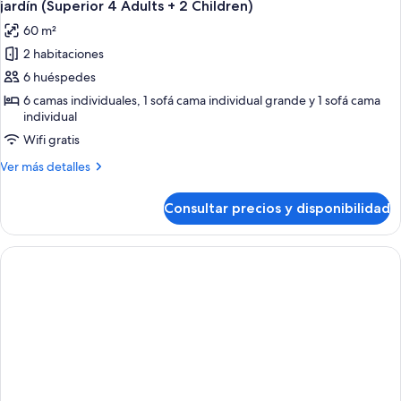
vistas
jardín (Superior 4 Adults + 2 Children)
+
al
las
1
60 m²
jardín
fotos
Child)
(Superior
2 habitaciones
de
4
6 huéspedes
Habitación
Adults
+
familiar,
6 camas individuales, 1 sofá cama individual grande y 1 sofá cama
1
individual
habitaciones
Child)
Wifi gratis
comunicadas,
vistas
Más
Ver más detalles
al
detalles
de
jardín
Consultar precios y disponibilidad
Habitación
(Superior
familiar,
4
habitaciones
comunicadas,
Adults
vistas
+
al
2
jardín
Children)
(Superior
4
Adults
+
2