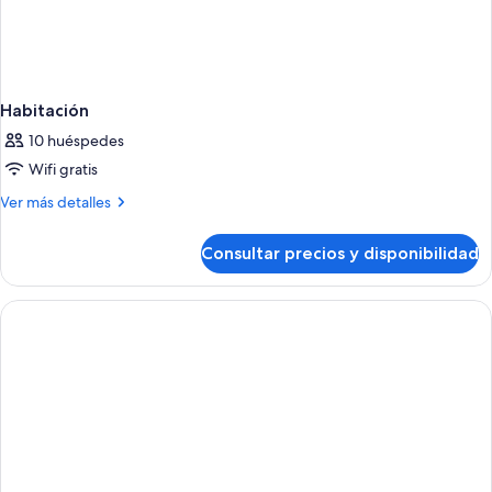
Children)
Habitación
10 huéspedes
Wifi gratis
Más
Ver más detalles
detalles
de
Consultar precios y disponibilidad
Habitación