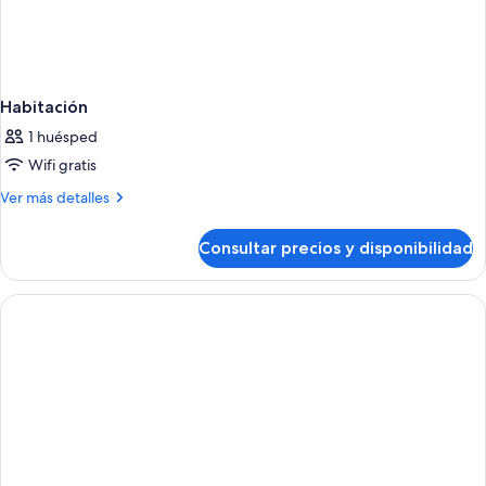
Habitación
1 huésped
Wifi gratis
Más
Ver más detalles
detalles
de
Consultar precios y disponibilidad
Habitación