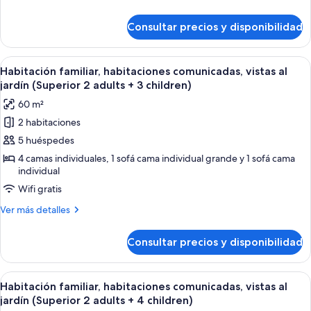
vistas
detalles
parciales
de
Consultar precios y disponibilidad
al
Habitación
estándar
mar
doble,
Abrir
Habitación de hotel con una cama grande
4
balcón,
Habitación familiar, habitaciones comunicadas, vistas al
todas
vistas
jardín (Superior 2 adults + 3 children)
parciales
las
60 m²
al
fotos
mar
2 habitaciones
de
5 huéspedes
Habitación
familiar,
4 camas individuales, 1 sofá cama individual grande y 1 sofá cama
individual
habitaciones
Wifi gratis
comunicadas,
vistas
Más
Ver más detalles
al
detalles
de
jardín
Consultar precios y disponibilidad
Habitación
(Superior
familiar,
2
habitaciones
Abrir
Habitación de hotel con una cama grande
4
comunicadas,
adults
Habitación familiar, habitaciones comunicadas, vistas al
todas
vistas
jardín (Superior 2 adults + 4 children)
+
al
las