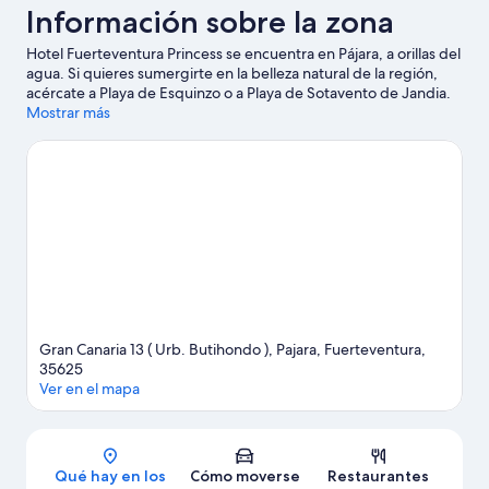
Información sobre la zona
Hotel Fuerteventura Princess se encuentra en Pájara, a orillas del
agua. Si quieres sumergirte en la belleza natural de la región,
acércate a Playa de Esquinzo o a Playa de Sotavento de Jandia.
Dedica algo de tiempo a descubrir cuáles son las actividades de
Mostrar más
la zona, entre las que se incluye el golf.
Ver guía de viaje de
Pájara
Gran Canaria 13 ( Urb. Butihondo ), Pajara, Fuerteventura,
35625
Ver en el mapa
Mapa
Qué hay en los
Cómo moverse
Restaurantes