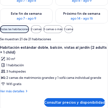
ago 7 - ago 8
ago 8 - ago 9
Consulta la disponibilidad para este fin de semana, ago 7 - ag
Consulta la disponibilidad par
Este fin de semana
Próximo fin de semana
ago 7 - ago 9
ago 14 - ago 16
Filtros
Todas las habitaciones
2 camas
3 camas o más
1 cama
disponibles
para
Se muestran 21 de 21 habitaciones
las
Abrir
Habitación de hotel con una cama grande
4
Habitación estándar doble, balcón, vistas al jardín (2 adults
habitaciones
todas
+ 1 child)
las
30 m²
fotos
1 habitación
de
3 huéspedes
Habitación
estándar
2 camas de matrimonio grandes y 1 sofá cama individual grande
doble,
Wifi gratis
balcón,
Más
Ver más detalles
vistas
detalles
al
de
Consultar precios y disponibilidad
Habitación
jardín