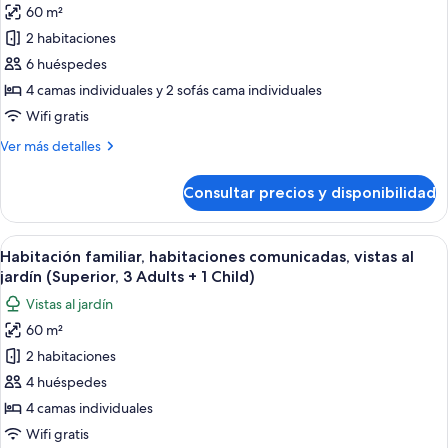
3
60 m²
jardín
fotos
children)
(Superior
2 habitaciones
de
2
6 huéspedes
Habitación
adults
+
familiar,
4 camas individuales y 2 sofás cama individuales
3
habitaciones
Wifi gratis
children)
comunicadas,
Más
Ver más detalles
vistas
detalles
al
de
Consultar precios y disponibilidad
Habitación
jardín
familiar,
(Superior
habitaciones
Abrir
Habitación de hotel con una cama grande
2
4
comunicadas,
Habitación familiar, habitaciones comunicadas, vistas al
todas
vistas
adults
jardín (Superior, 3 Adults + 1 Child)
al
las
+
Vistas al jardín
jardín
fotos
4
(Superior
60 m²
de
children)
2
2 habitaciones
Habitación
adults
+
familiar,
4 huéspedes
4
habitaciones
4 camas individuales
children)
comunicadas,
Wifi gratis