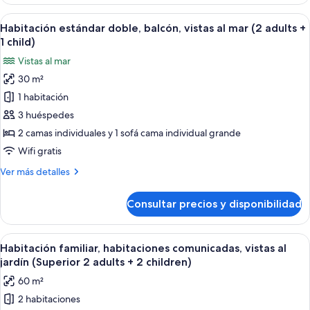
estándar
(2
doble,
Abrir
Vistas desde la habitación
adults
2
balcón,
Habitación estándar doble, balcón, vistas al mar (2 adults +
todas
vistas
+
1 child)
al
las
1
Vistas al mar
jardín
fotos
child)
(2
30 m²
de
adults
1 habitación
Habitación
+
1
estándar
3 huéspedes
child)
doble,
2 camas individuales y 1 sofá cama individual grande
balcón,
Wifi gratis
vistas
Más
Ver más detalles
al
detalles
mar
de
Consultar precios y disponibilidad
Habitación
(2
estándar
adults
doble,
Abrir
Habitación de hotel con una cama grande
+
4
balcón,
Habitación familiar, habitaciones comunicadas, vistas al
todas
1
vistas
jardín (Superior 2 adults + 2 children)
al
las
child)
60 m²
mar
fotos
(2
2 habitaciones
de
adults