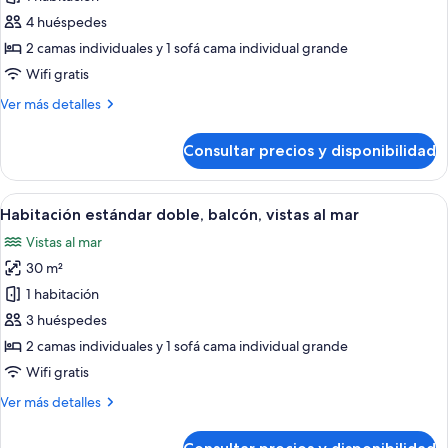
Habitación
estándar
4 huéspedes
doble,
2 camas individuales y 1 sofá cama individual grande
balcón,
Wifi gratis
vistas
Más
Ver más detalles
al
detalles
mar
de
Consultar precios y disponibilidad
Habitación
(2
estándar
adults
doble,
Abrir
Vistas desde la habitación
+
2
balcón,
Habitación estándar doble, balcón, vistas al mar
todas
2
vistas
Vistas al mar
al
las
children)
mar
30 m²
fotos
(2
de
1 habitación
adults
Habitación
+
3 huéspedes
2
estándar
2 camas individuales y 1 sofá cama individual grande
children)
doble,
Wifi gratis
balcón,
Más
Ver más detalles
vistas
detalles
al
de