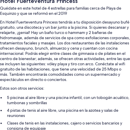
Hotel Fuerteventura Princess
Quédate en este hotel de 4 estrellas para familias cerca de Playa de
Esquinzo y que se reformó en el 2019
En Hotel Fuerteventura Princess tendrás a tu disposición desayuno bufé
gratuito, una discoteca y un bar junto a la piscina. Si quieres descansar y
relajarte, ¡genial! Hay un baño turco o hammam y 2 bañeras de
hidromasaje, además de servicios de spa como exfoliaciones corporales,
tratamientos faciales y masajes. Los dos restaurantes de las instalaciones
ofrecen desayuno, brunch, almuerzo y cena y cuentan con cocina
internacional. Podrás elegir entre clases de gimnasia o de pilates en el
centro de bienestar; además, se ofrecen otras actividades, entre las que
se incluyen las siguientes: vóley playa y tiro con arco. Conéctate al wifi
gratuito de las habitaciones, que tiene una velocidad de 25 Mbps o
más. También encontrarás comodidades como un supermercado y
espectáculos en directo o conciertos.
Estos son otros servicios:
5 piscinas al aire libre y una piscina infantil, con un tobogán acuático,
tumbonas y sombrillas
4 pistas de tenis al aire libre, una piscina en la azotea y salas de
reuniones
Clases de tenis en las instalaciones, cajero o servicios bancarios y
consigna de equipaje