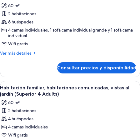
al
las
+
60 m²
jardín
fotos
2
(Superior,
2 habitaciones
de
Children)
3
6 huéspedes
Habitación
Adults
+
familiar,
4 camas individuales, 1 sofá cama individual grande y 1 sofá cama
2
individual
habitaciones
Children)
Wifi gratis
comunicadas,
vistas
Más
Ver más detalles
al
detalles
de
jardín
Consultar precios y disponibilidad
Habitación
(Superior
familiar,
3
habitaciones
Abrir
Habitación de hotel con una cama grande
4
comunicadas,
Adults
Habitación familiar, habitaciones comunicadas, vistas al
todas
vistas
jardín (Superior 4 Adults)
+
al
las
3
60 m²
jardín
fotos
Children)
(Superior
2 habitaciones
de
3
4 huéspedes
Habitación
Adults
+
familiar,
4 camas individuales
3
habitaciones
Wifi gratis
Children)