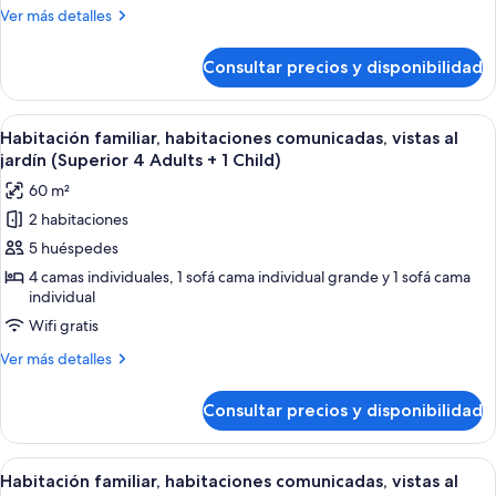
comunicadas,
Más
Ver más detalles
vistas
detalles
al
de
Consultar precios y disponibilidad
Habitación
jardín
familiar,
(Superior
habitaciones
Abrir
Habitación de hotel con una cama grande
4
4
comunicadas,
Habitación familiar, habitaciones comunicadas, vistas al
todas
vistas
Adults)
jardín (Superior 4 Adults + 1 Child)
al
las
60 m²
jardín
fotos
(Superior
2 habitaciones
de
4
5 huéspedes
Habitación
Adults)
familiar,
4 camas individuales, 1 sofá cama individual grande y 1 sofá cama
individual
habitaciones
Wifi gratis
comunicadas,
vistas
Más
Ver más detalles
al
detalles
de
jardín
Consultar precios y disponibilidad
Habitación
(Superior
familiar,
4
habitaciones
Abrir
Habitación de hotel con una cama grande
4
comunicadas,
Adults
Habitación familiar, habitaciones comunicadas, vistas al
todas