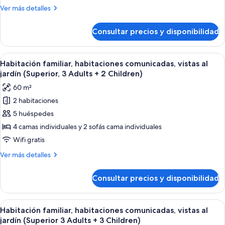
vistas
Más
Ver más detalles
al
detalles
jardín
de
Consultar precios y disponibilidad
Habitación
(Superior,
familiar,
3
habitaciones
Abrir
Habitación de hotel con una cama grande
Adults
4
comunicadas,
Habitación familiar, habitaciones comunicadas, vistas al
todas
+
vistas
jardín (Superior, 3 Adults + 2 Children)
al
las
1
60 m²
jardín
fotos
Child)
(Superior,
2 habitaciones
de
3
5 huéspedes
Habitación
Adults
+
familiar,
4 camas individuales y 2 sofás cama individuales
1
habitaciones
Wifi gratis
Child)
comunicadas,
Más
Ver más detalles
vistas
detalles
al
de
Consultar precios y disponibilidad
Habitación
jardín
familiar,
(Superior,
habitaciones
Abrir
Habitación de hotel con una cama grande
3
4
comunicadas,
Habitación familiar, habitaciones comunicadas, vistas al
todas
vistas
Adults
jardín (Superior 3 Adults + 3 Children)