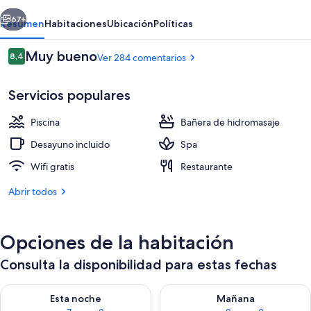
erior
Siguiente
67+
Resumen
Habitaciones
Ubicación
Políticas
Comentarios
Muy bueno
8,4
Ver 284 comentarios
8,4 de 10
Servicios populares
Piscina
Bañera de hidromasaje
Desayuno incluido
Spa
Wifi gratis
Restaurante
Solárium
Abrir todos
Opciones de la habitación
Consulta la disponibilidad para estas fechas
Consulta la disponibilidad para esta noche, ago 7 - ago 8
Consulta la disponibilidad pa
Esta noche
Mañana