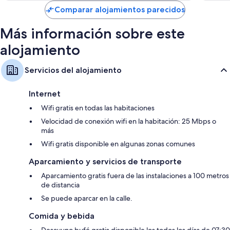
de
Comparar alojamientos parecidos
208 €
Más información sobre este
alojamiento
Servicios del alojamiento
Internet
Wifi gratis en todas las habitaciones
Velocidad de conexión wifi en la habitación: 25 Mbps o
más
Wifi gratis disponible en algunas zonas comunes
Aparcamiento y servicios de transporte
Aparcamiento gratis fuera de las instalaciones a 100 metros
de distancia
Se puede aparcar en la calle.
Comida y bebida
Desayuno bufé gratis disponible los todos los días de 07:30