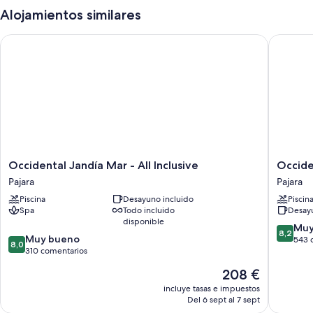
Alojamientos similares
Occidental Jandía Mar - All Inclusive
Occident
Occidental
Occiden
Occidental Jandía Mar - All Inclusive
Occide
Jandía
Jandía
Pajara
Pajara
Mar
Playa
Piscina
Desayuno incluido
Piscin
-
Pajara
Spa
Todo incluido
Desayu
All
disponible
Inclusive
8.2
Muy
8,2
8.0
Pajara
Muy bueno
sobre
543 
8,0
sobre
310 comentarios
10,
10,
Muy
El
208 €
Muy
bueno,
precio
bueno,
incluye tasas e impuestos
543 com
actual
Del 6 sept al 7 sept
310 comentarios
es