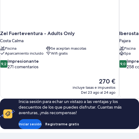
Zel Fuerteventura - Adults Only
Iberosta
Costa Calma
Pajara
Piscina
Se aceptan mascotas
Piscina
Aparcamiento incluido
Wifi gratis
Spa
9.2
9.0
Impresionante
Impre
9,2
9,0
sobre
sobre
271 comentarios
258 c
10,
10,
Impresionante,
Impresion
El
270 €
271 comentarios
258 comen
precio
incluye tasas e impuestos
actual
Del 23 ago al 24 ago
es
Inicia sesión para echar un vistazo a las ventajas y los
de
descuentos de los que puedes disfrutar. Cuantas más
270 €
aventuras, ¡más recompensas!
Iniciar sesión
Registrarme gratis