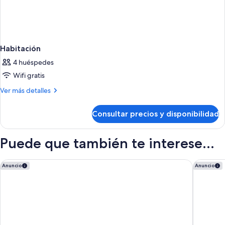
Habitación
4 huéspedes
Wifi gratis
Más
Ver más detalles
detalles
de
Consultar precios y disponibilidad
Habitación
Puede que también te interese...
Zel Fuerteventura - Adults Only
Iberostar
Anuncio
Anuncio