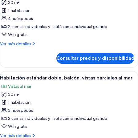
mar
30 m²
de
(2
1 habitación
Habitación
adults
+
estándar
4 huéspedes
1
doble,
2 camas individuales y 1 sofá cama individual grande
child)
balcón,
Wifi gratis
vistas
Más
Ver más detalles
parciales
detalles
al
de
Consultar precios y disponibilidad
Habitación
mar
estándar
(2
doble,
Abrir
Un cuarto de hotel con una cama, un esc
adults
3
balcón,
Habitación estándar doble, balcón, vistas parciales al mar
todas
+
vistas
Vistas al mar
parciales
las
2
al
30 m²
fotos
children)
mar
de
1 habitación
(2
Habitación
adults
3 huéspedes
+
estándar
2 camas individuales y 1 sofá cama individual grande
2
doble,
Wifi gratis
children)
balcón,
Más
Ver más detalles