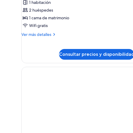
1 habitación
Habitación
2 huéspedes
tradicional,
1 cama de matrimonio
1
Wifi gratis
cama
de
Más
Ver más detalles
matrimonio
detalles
de
Habitación
Consultar precios y disponibilida
tradicional,
1
cama
de
matrimonio