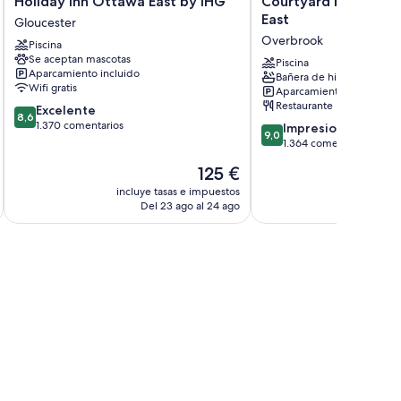
Holiday Inn Ottawa East by IHG
Courtyard by Marri
)
Inn
by
East
Gloucester
Ottawa
Marriott
Overbrook
Piscina
East
Ottawa
Se aceptan mascotas
by
East
Piscina
Aparcamiento incluido
Bañera de hidromasaje
IHG
Overbrook
Wifi gratis
Aparcamiento incluido
Gloucester
Restaurante
8.6
Excelente
8,6
sobre
1.370 comentarios
9.0
Impresionante
9,0
10,
sobre
1.364 comentarios
Excelente,
10,
El
125 €
1.370 comentarios
Impresionante,
precio
1.364 comentarios
incluye tasas e impuestos
incluye
actual
Del 23 ago al 24 ago
D
es
de
125 €