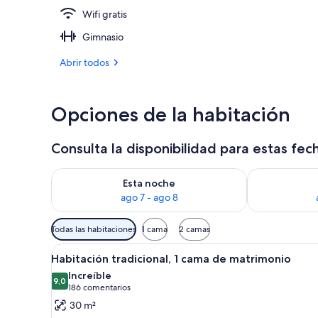
Wifi gratis
Vestíbulo
Gimnasio
Abrir todos
Opciones de la habitación
Consulta la disponibilidad para estas fec
Consulta la disponibilidad para esta noche, ago 7 - 
Consulta la d
Esta noche
ago 7 - ago 8
Filtros
Todas las habitaciones
1 cama
2 camas
disponibles
Abrir
Habitación de hotel con cama, es
para
7
Habitación tradicional, 1 cama de matrimonio
todas
las
Increíble
las
9,0
habitaciones
9,0 de 10
(186 comentarios)
186 comentarios
fotos
30 m²
de