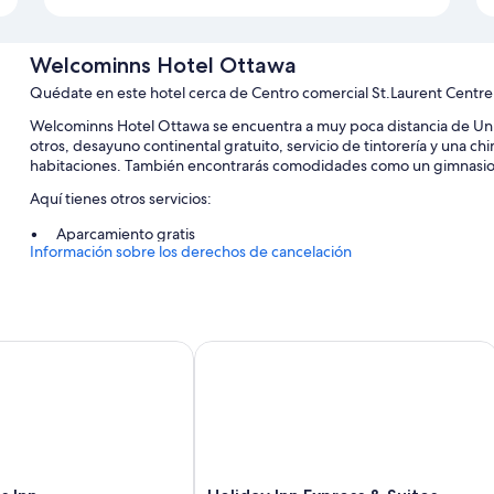
Welcominns Hotel Ottawa
Quédate en este hotel cerca de Centro comercial St.Laurent Centre
Welcominns Hotel Ottawa se encuentra a muy poca distancia de Univ
otros, desayuno continental gratuito, servicio de tintorería y una chi
habitaciones. También encontrarás comodidades como un gimnasio
Aquí tienes otros servicios:
Aparcamiento gratis
Información sobre los derechos de cancelación
Un punto de recarga para coches, un servicio de recepción las 24
Un ascensor, una sala de ordenadores y café o té en las zonas 
Los huéspedes hablan muy bien de aspectos como la amabilidad 
Inn
Holiday Inn Express & Suites Downt
Características de la habitación
Las 109 habitaciones con muebles diferentes ofrecen características
aire acondicionado, además de comodidades tales como wifi gratis y
limpieza de las habitaciones del alojamiento.
Además, otros servicios que hallarás en todas las habitaciones inclu
Holiday