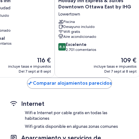
s Inn
Holiday Inn Express & Suites
Colchones con acolchado adicional y camas supletorias (de pago
Inn
Downtown Ottawa East by IHG
ciudad
Baños con duchas y bañeras combinadas y secadores de pelo
Express
Lowertown
luido
&
Televisiones LCD de 27 pulgadas con canales por cable
Suites
Piscina
Frigoríficos, microondas y cafeteras y teteras
Desayuno incluido
Downtown
ionado
Wifi gratis
Ottawa
Aire acondicionado
nal
East
ntarios
8.6
by
Excelente
8,6
sobre
IHG
2.701 comentarios
10,
Lowertown
El
El
116 €
109 €
rios
Excelente,
precio
precio
2.701 comentarios
incluye tasas e impuestos
incluye tasas e impuestos
actual
actual
Del 7 sept al 8 sept
Del 7 sept al 8 sept
es
es
de
de
Comparar alojamientos parecidos
116 €
109 €
Internet
Wifi e Internet por cable gratis en todas las
habitaciones
Wifi gratis disponible en algunas zonas comunes
Aparcamiento y servicios de