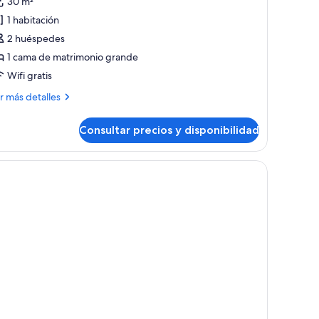
30 m²
abitación
1 habitación
adicional,
2 huéspedes
1 cama de matrimonio grande
ama
Wifi gratis
e
atrimonio
ás
r más detalles
talles
rande
Consultar precios y disponibilidad
bitación
adicional,
ma
trimonio
ande