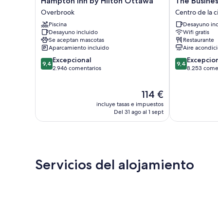
Hampton Inn by Hilton Ottawa
The Busines
Inn
Business
Overbrook
Centro de la 
by
Inn
Piscina
Desayuno inc
Hilton
Centro
Desayuno incluido
Wifi gratis
Ottawa
de
Se aceptan mascotas
Restaurante
Overbrook
la
Aparcamiento incluido
Aire acondic
ciudad
9.4
9.4
Excepcional
Excepcio
9,4
9,4
sobre
sobre
2.946 comentarios
8.253 come
10,
10,
Excepcional,
Excepcional,
El
114 €
2.946 comentarios
8.253 comenta
precio
incluye tasas e impuestos
actual
Del 31 ago al 1 sept
es
de
114 €
Servicios del alojamiento