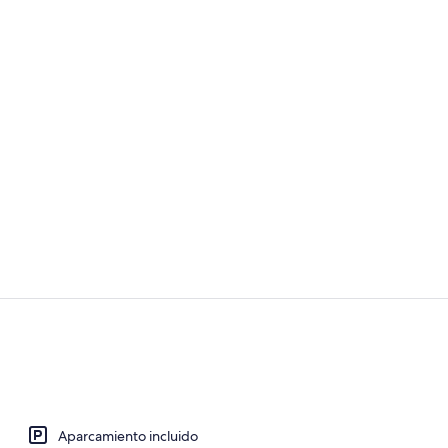
Fachada del 
Sala para ev
Aparcamiento incluido