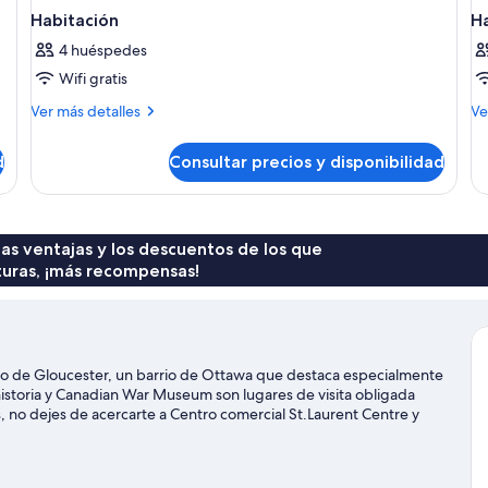
Habitación
H
4 huéspedes
Wifi gratis
Más
M
Ver más detalles
Ve
detalles
de
de
de
d
Consultar precios y disponibilidad
Habitación
Ha
 las ventajas y los descuentos de los que
turas, ¡más recompensas!
io de Gloucester, un barrio de Ottawa que destaca especialmente
istoria y Canadian War Museum son lugares de visita obligada
ras, no dejes de acercarte a Centro comercial St.Laurent Centre y
cercarse a University of Ottawa y Rideau Canal. ¡Saca los palos
golf cercano, o bien ir en busca de aventuras practicando
r guía de viaje de Ottawa