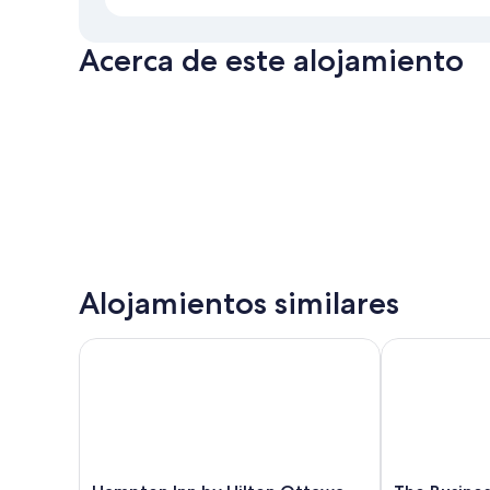
Acerca de este alojamiento
Alojamientos similares
Hampton Inn by Hilton Ottawa
The Business 
Hampton
The