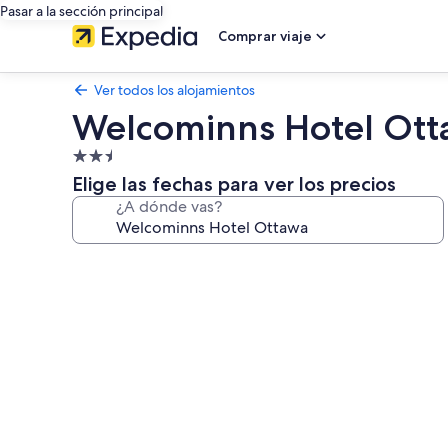
Pasar a la sección principal
Comprar viaje
Ver todos los alojamientos
Welcominns Hotel Ot
Alojamiento
de
Elige las fechas para ver los precios
2.5 estrellas
¿A dónde vas?
Galería
de
imágenes
de
Welcominns
Hotel
Ottawa