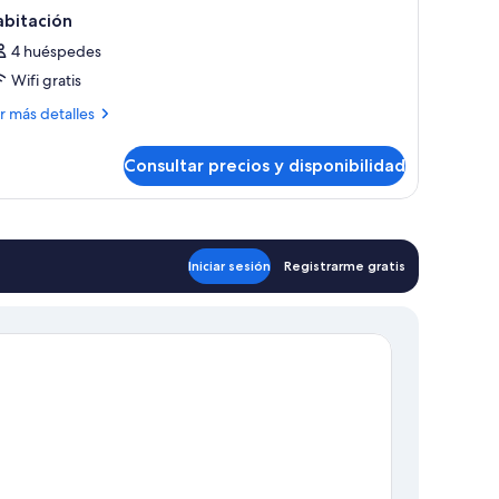
abitación
4 huéspedes
Wifi gratis
ás
r más detalles
talles
Consultar precios y disponibilidad
bitación
Iniciar sesión
Registrarme gratis