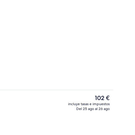
alojamiento
Restauración
El
102 €
precio
incluye tasas e impuestos
actual
Del 25 ago al 26 ago
entos
Punto de interés
es
de
102 €