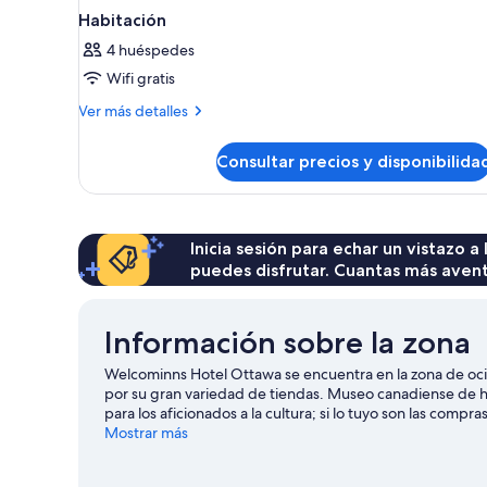
Habitación
4 huéspedes
Wifi gratis
Más
Ver más detalles
detalles
de
Consultar precios y disponibilida
Habitación
Inicia sesión para echar un vistazo a
puedes disfrutar. Cuantas más aven
Información sobre la zona
Welcominns Hotel Ottawa se encuentra en la zona de oc
por su gran variedad de tiendas. Museo canadiense de h
para los aficionados a la cultura; si lo tuyo son las comp
Mercado Byward Market Square. También merece la pena a
Mostrar más
y mejora tu swing! Podrás recibir clases en un campo de 
actividades como el ecoturismo o la escalada en roca.
Ve