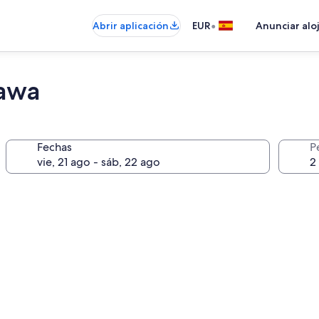
•
Abrir aplicación
EUR
Anunciar alo
tawa
Fechas
P