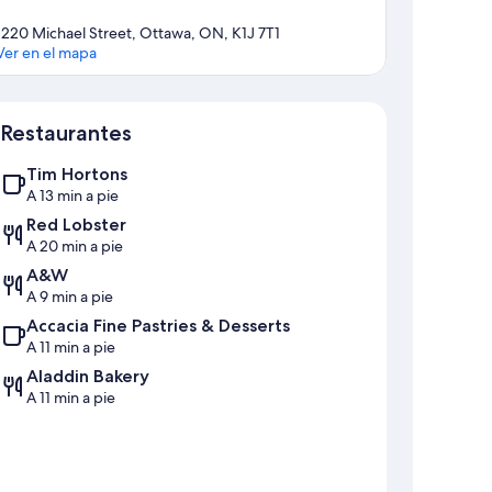
1220 Michael Street, Ottawa, ON, K1J 7T1
Ver en el mapa
Mapa
Restaurantes
Tim Hortons
A 13 min a pie
Red Lobster
A 20 min a pie
A&W
A 9 min a pie
Accacia Fine Pastries & Desserts
A 11 min a pie
Aladdin Bakery
A 11 min a pie