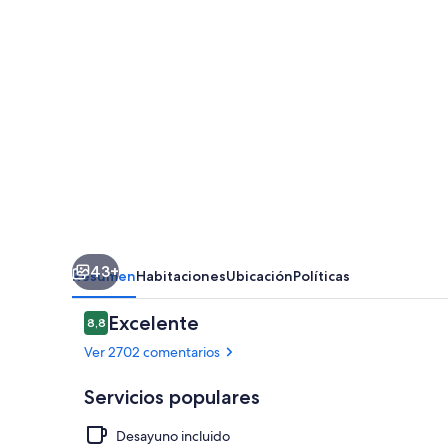
43+
Resumen
Habitaciones
Ubicación
Políticas
Comentarios
Excelente
8,8
8,8 de 10
Ver 2702 comentarios
Servicios populares
Desayuno incluido