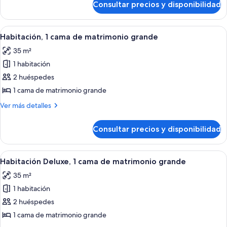
de
Consultar precios y disponibilidad
Habitación
matrimonio
ejecutiva,
grande,
1
Abrir
Una habitación de hotel con una cama g
3
balcón
cama
Habitación, 1 cama de matrimonio grande
todas
de
(Balcony)
35 m²
matrimonio
las
grande,
1 habitación
fotos
balcón
de
2 huéspedes
(Balcony)
Habitación,
1 cama de matrimonio grande
1
Más
Ver más detalles
cama
detalles
de
de
Consultar precios y disponibilidad
Habitación,
matrimonio
1
grande
cama
Abrir
Habitación Deluxe, 1 cama de matrimoni
5
de
Habitación Deluxe, 1 cama de matrimonio grande
todas
matrimonio
35 m²
grande
las
1 habitación
fotos
de
2 huéspedes
Habitación
1 cama de matrimonio grande
Deluxe,