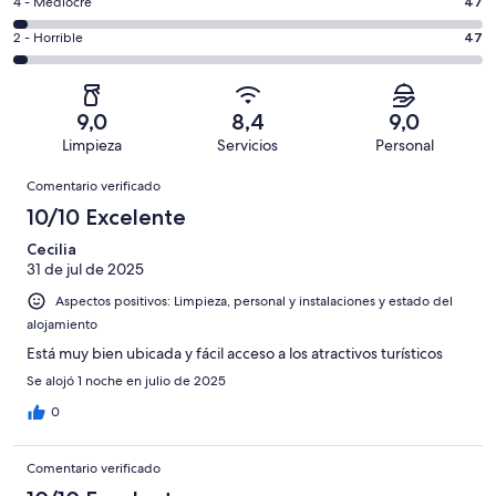
un
47
4 - Mediocre
47
de
de
total
comentarios
1439
un
47
2 - Horrible
47
de
de
con
total
comentarios
1439
un
una
de
de
con
total
puntuación
1439
un
una
de
9,0
8,4
9,0
de
con
total
puntuación
1439
Limpieza
Servicios
Personal
10
una
de
de
con
Comentarios
-
puntuación
1439
8
Comentario verificado
una
Excelente
de
con
-
puntuación
10/10 Excelente
6
una
Bueno
de
-
puntuación
Cecilia
4
Normal
31 de jul de 2025
de
-
2
Aspectos positivos: Limpieza, personal y instalaciones y estado del
Mediocre
-
alojamiento
Horrible
Está muy bien ubicada y fácil acceso a los atractivos turísticos
Se alojó 1 noche en julio de 2025
0
Comentario verificado