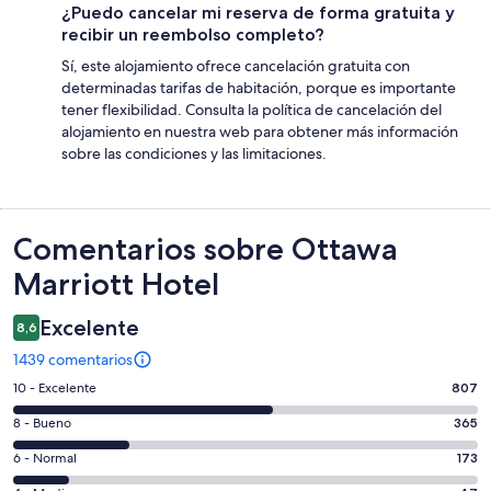
¿Puedo cancelar mi reserva de forma gratuita y
recibir un reembolso completo?
Sí, este alojamiento ofrece cancelación gratuita con
determinadas tarifas de habitación, porque es importante
tener flexibilidad. Consulta la política de cancelación del
alojamiento en nuestra web para obtener más información
sobre las condiciones y las limitaciones.
Comentarios
Comentarios sobre Ottawa
Marriott Hotel
Excelente
8,6
1439 comentarios
807
10 - Excelente
807
comentarios
365
8 - Bueno
365
de
comentarios
un
173
6 - Normal
173
de
total
comentarios