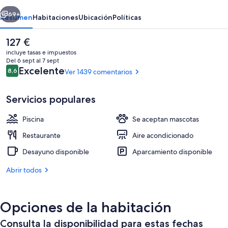
erior
Siguiente
69+
Resumen
Habitaciones
Ubicación
Políticas
El
127 €
precio
incluye tasas e impuestos
actual
Del 6 sept al 7 sept
es
Comentarios
Excelente
8,6
Ver 1439 comentarios
8,6 de 10
de
127 €
Servicios populares
Piscina
Se aceptan mascotas
Restaurante
Restaurante
Aire acondicionado
Desayuno disponible
Aparcamiento disponible
Abrir todos
Opciones de la habitación
Consulta la disponibilidad para estas fechas