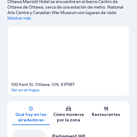
Ottawa Marriott Hotel se encuentra en el barrio Centro de
Ottawa de Ottawa, cerca de una estación de metro. National
Arts Centre y Canadian War Museum son lugares de visita
obligada para los aficionados a la cultura; si lo tuyo son las
Mostrar más
compras, no dejes de acercarte a Sparks Street Mall y Mercado
Byward Market Square. También merece la pena acercarse a
Parliament Hill y Rogers Centre Ottawa. Practica tu swing en un
campo de golf cercano, o disfruta de otras actividades al aire
libre como las rutas a pie o en bicicleta, el lanzamiento en tirolina
o el ciclismo de montaña por los alrededores.
Ver guía de viaje
de Ottawa
100 Kent St, Ottawa, ON, K1P5R7
Ver en el mapa
Mapa
Qué hay en los
Cómo moverse
Restaurantes
alrededores
por la zona
Parliament Hill