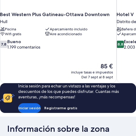
Best Western Plus Gatineau-Ottawa Downtown
Hotel V
Hull
Distrito 
Piscina
Aparcamiento incluido
Bañera d
Wifi gratis
Aire acondicionado
Aparcami
7.8
8.8
Bueno
Excel
7,8
8,8
sobre
sobre
1.199 comentarios
2.003
10,
10,
Bueno,
Excelente
1.199 comentarios
2.003 com
El
85 €
precio
incluye tasas e impuestos
actual
Del 7 sept al 8 sept
es
Inicia sesión para echar un vistazo a las ventajas y los
de
descuentos de los que puedes disfrutar. Cuantas más
85 €
aventuras, ¡más recompensas!
Iniciar sesión
Registrarme gratis
Información sobre la zona