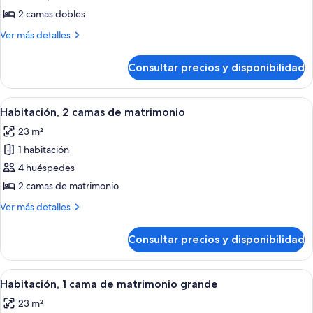
Habitación,
2 camas dobles
2
Más
Ver más detalles
camas
detalles
dobles
de
Consultar precios y disponibilidad
Habitación,
2
camas
Abrir
Habitación de hotel con televisión, dos 
4
dobles
Habitación, 2 camas de matrimonio
todas
23 m²
las
1 habitación
fotos
de
4 huéspedes
Habitación,
2 camas de matrimonio
2
Más
Ver más detalles
camas
detalles
de
de
Consultar precios y disponibilidad
Habitación,
matrimonio
2
camas
Abrir
Habitación de hotel con cama, escritori
4
de
Habitación, 1 cama de matrimonio grande
todas
matrimonio
23 m²
las