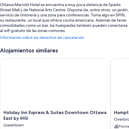
Ottawa Marriott Hotel se encuentra a muy poca distancia de Sparks
Street Mall y de National Arts Centre. Dispone de, entre otros, un jardín,
servicio de tintorería y una zona para conferencias. Toma algo en SPIN,
su restaurante, un local que ofrece cocina americana. Además de tener
comodidades como un bar, los huéspedes también pueden conectarse
al wifi gratuito de las zonas comunes.
Información sobre los derechos de cancelación
Aquí tienes otros servicios:
Una piscina cubierta
Alojamientos similares
Desayuno a la carta (de pago), aparcamiento con asistencia (de
Holiday Inn Express & Suites Downtown Ottawa East by IHG
Hampton 
pago) y un punto de recarga para coches
Servicio de registro de salida exprés, servicio de celebración de
bodas y portero o botones
Un servicio de recepción las 24 horas, un dispensador de agua y
consigna de equipaje
Los viajeros valoran muy positivamente la amabilidad del personal y
su práctica ubicación
Características de la habitación
Holiday
Hampto
Holiday Inn Express & Suites Downtown Ottawa
Hampto
Inn
Inn
East by IHG
Las 489 habitaciones tienen características entre las que se incluyen
Overbr
Express
by
sábanas de alta calidad y espacios para trabajar con ordenador portátil,
Lowertown
Piscin
&
Hilton