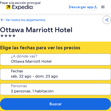
Pasar a la sección principal
Descargar app
Ver todos los alojamientos
Ottawa Marriott Hotel
Alojamiento
de
4.0 estrellas
Elige las fechas para ver los precios
¿A dónde vas?
Fechas
Personas
Buscar