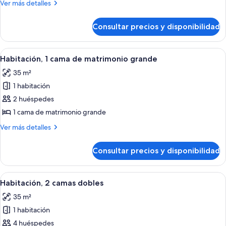
Más
Ver más detalles
1
detalles
cama
de
Consultar precios y disponibilidad
Habitación
de
Deluxe,
matrimonio
1
Abrir
Una habitación de hotel con una cama g
grande
4
cama
Habitación, 1 cama de matrimonio grande
todas
de
35 m²
matrimonio
las
grande
1 habitación
fotos
de
2 huéspedes
Habitación,
1 cama de matrimonio grande
1
Más
Ver más detalles
cama
detalles
de
de
Consultar precios y disponibilidad
Habitación,
matrimonio
1
grande
cama
Abrir
Habitación de hotel con televisión, dos 
2
de
Habitación, 2 camas dobles
todas
matrimonio
35 m²
grande
las
1 habitación
fotos
de
4 huéspedes