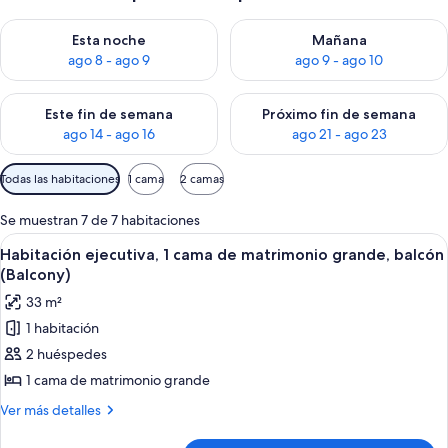
Consulta la disponibilidad para esta noche, ago 8 - ago 9
Consulta la disponibilidad pa
Esta noche
Mañana
ago 8 - ago 9
ago 9 - ago 10
Consulta la disponibilidad para este fin de semana, ago 14 - a
Consulta la disponibilidad par
Este fin de semana
Próximo fin de semana
ago 14 - ago 16
ago 21 - ago 23
Filtros
Todas las habitaciones
1 cama
2 camas
disponibles
para
Se muestran 7 de 7 habitaciones
las
Abrir
Habitación ejecutiva, 1 cama de matrim
5
Habitación ejecutiva, 1 cama de matrimonio grande, balcón
habitaciones
todas
(Balcony)
las
33 m²
fotos
1 habitación
de
2 huéspedes
Habitación
ejecutiva,
1 cama de matrimonio grande
1
Más
Ver más detalles
cama
detalles
de