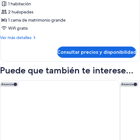
1 habitación
fotos
de
2 huéspedes
Habitación,
1 cama de matrimonio grande
1
Wifi gratis
cama
Más
Ver más detalles
de
detalles
matrimonio
de
Consultar precios y disponibilidad
Habitación,
grande
1
cama
Puede que también te interese...
de
matrimonio
grande
Best Western Plus Gatineau-Ottawa Downtown
Hotel V
Anuncio
Anuncio