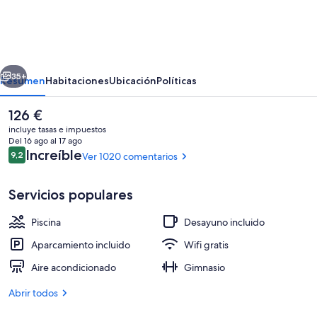
Inn
&
Suites
erior
Siguiente
by
35+
Resumen
Habitaciones
Ubicación
Políticas
Marriott
El
126 €
Ottawa
precio
incluye tasas e impuestos
Kanata
actual
Del 16 ago al 17 ago
es
Comentarios
Increíble
9,2
Ver 1020 comentarios
9,2 de 10
de
126 €
Servicios populares
Piscina
Desayuno incluido
Vestíbulo
Aparcamiento incluido
Wifi gratis
Aire acondicionado
Gimnasio
Abrir todos