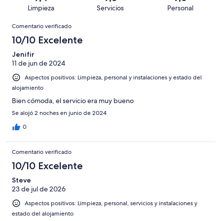
de
con
total
puntuación
1020
Limpieza
Servicios
Personal
10
una
de
de
con
Comentarios
-
puntuación
1020
8
Comentario verificado
una
Excelente
de
con
-
puntuación
10/10 Excelente
6
una
Bueno
de
-
puntuación
Jenifir
4
Normal
11 de jun de 2024
de
-
2
Aspectos positivos: Limpieza, personal y instalaciones y estado del
Mediocre
-
alojamiento
Horrible
Bien cómoda, el servicio era muy bueno
Se alojó 2 noches en junio de 2024
0
Comentario verificado
10/10 Excelente
Steve
23 de jul de 2026
Aspectos positivos: Limpieza, personal, servicios y instalaciones y
estado del alojamiento