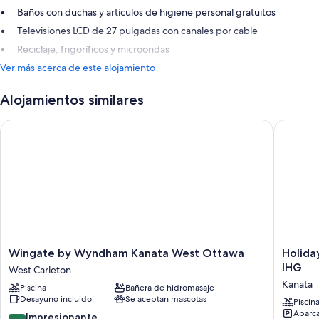
Baños con duchas y artículos de higiene personal gratuitos
Televisiones LCD de 27 pulgadas con canales por cable
Reciclaje, frigoríficos y microondas
Ver más acerca de este alojamiento
Alojamientos similares
Wingate by Wyndham Kanata West Ottawa
Holiday 
Wingate
Holiday
Wingate by Wyndham Kanata West Ottawa
Holida
by
Inn
IHG
West Carleton
Wyndham
Hotel
Kanata
Piscina
Bañera de hidromasaje
Kanata
&
Desayuno incluido
Se aceptan mascotas
West
Suites
Piscin
Aparca
Ottawa
Ottawa
9.2
Impresionante