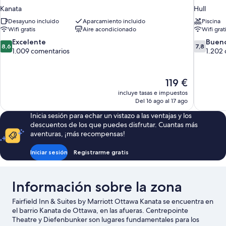
Kanata
Hull
Desayuno incluido
Aparcamiento incluido
Piscina
Wifi gratis
Aire acondicionado
Wifi grat
8.6
7.8
Excelente
Buen
8,6
7,8
sobre
sobre
1.009 comentarios
1.202
10,
10,
Excelente,
Bueno,
1.009 comentarios
1.202 com
El
119 €
precio
incluye tasas e impuestos
actual
Del 16 ago al 17 ago
es
Inicia sesión para echar un vistazo a las ventajas y los
de
descuentos de los que puedes disfrutar. Cuantas más
119 €
aventuras, ¡más recompensas!
Iniciar sesión
Registrarme gratis
Información sobre la zona
Fairfield Inn & Suites by Marriott Ottawa Kanata se encuentra en
el barrio Kanata de Ottawa, en las afueras. Centrepointe
Theatre y Diefenbunker son lugares fundamentales para los