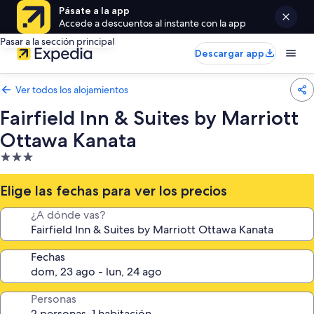
Pásate a la app
Accede a descuentos al instante con la app
Pasar a la sección principal
Descargar app
Ver todos los alojamientos
Fairfield Inn & Suites by Marriott
Ottawa Kanata
Alojamiento
de
3.0 estrellas
Elige las fechas para ver los precios
¿A dónde vas?
Fechas
Personas