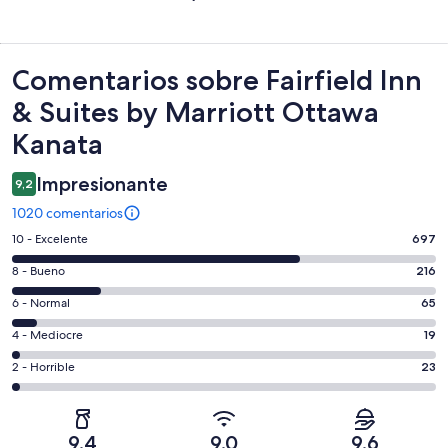
Comentarios
Comentarios sobre Fairfield Inn
& Suites by Marriott Ottawa
Kanata
Impresionante
9,2
1020 comentarios
697
10 - Excelente
697
comentarios
216
8 - Bueno
216
de
comentarios
un
65
6 - Normal
65
de
total
comentarios
un
19
4 - Mediocre
19
de
de
total
comentarios
1020
un
23
2 - Horrible
23
de
de
con
total
comentarios
1020
un
una
de
de
con
total
puntuación
1020
un
una
de
9,4
9,0
9,6