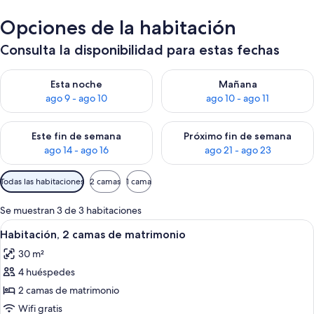
Opciones de la habitación
Consulta la disponibilidad para estas fechas
Consulta la disponibilidad para esta noche, ago 9 - ago 10
Consulta la disponibilidad par
Esta noche
Mañana
ago 9 - ago 10
ago 10 - ago 11
Consulta la disponibilidad para este fin de semana, ago 14 - a
Consulta la disponibilidad par
Este fin de semana
Próximo fin de semana
ago 14 - ago 16
ago 21 - ago 23
Filtros
Todas las habitaciones
2 camas
1 cama
disponibles
para
Se muestran 3 de 3 habitaciones
las
Abrir
Habitación de hotel con dos camas, un 
6
Habitación, 2 camas de matrimonio
habitaciones
todas
30 m²
las
4 huéspedes
fotos
de
2 camas de matrimonio
Habitación,
Wifi gratis