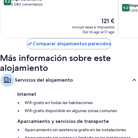
9,2
West
Kanata
sobre
2.083 comentarios
9.2
Imp
9,2
Carleton
by
10,
sobre
1.01
IHG
Impresionante,
10,
El
121 €
Kanata
2.083 comentarios
Impresi
precio
1.013 co
incluye tasas e impuestos
actual
Del 16 ago al 17 ago
es
de
Comparar alojamientos parecidos
121 €
Más información sobre este
alojamiento
Servicios del alojamiento
Internet
Wifi gratis en todas las habitaciones
Wifi gratis disponible en algunas zonas comunes
Aparcamiento y servicios de transporte
Aparcamiento sin asistencia gratis en las instalaciones
Aparcamiento sin asistencia limitado en las instalaciones