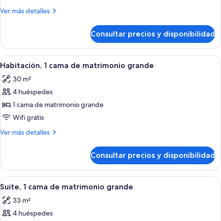
2
Más
Ver más detalles
camas
detalles
de
de
Consultar precios y disponibilidad
Habitación,
matrimonio
2
camas
Abrir
Habitación de hotel con una cama gran
7
de
Habitación, 1 cama de matrimonio grande
todas
matrimonio
30 m²
las
4 huéspedes
fotos
de
1 cama de matrimonio grande
Habitación,
Wifi gratis
1
Más
Ver más detalles
cama
detalles
de
de
Consultar precios y disponibilidad
Habitación,
matrimonio
1
grande
cama
Abrir
Habitación de hotel con una cama gran
5
de
Suite, 1 cama de matrimonio grande
todas
matrimonio
33 m²
grande
las
4 huéspedes
fotos