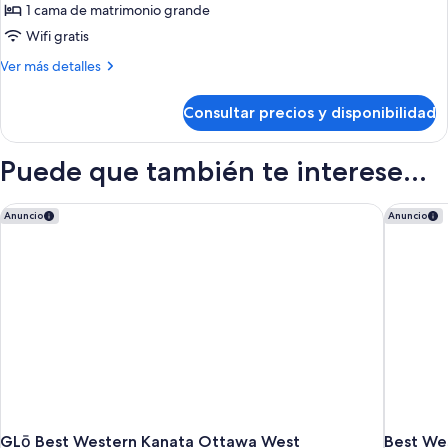
de
1 cama de matrimonio grande
Suite,
Wifi gratis
1
Más
Ver más detalles
cama
detalles
de
de
Consultar precios y disponibilidad
Suite,
matrimonio
1
grande
cama
Puede que también te interese...
de
matrimonio
grande
GLō Best Western Kanata Ottawa West
Best We
Anuncio
Anuncio
GLō Best Western Kanata Ottawa West
Best We