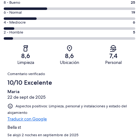
25
8 - Bueno
25
de
comentarios
un
19
6 - Normal
19
de
total
comentarios
un
6
4 - Mediocre
6
de
de
total
comentarios
76
un
5
2 - Horrible
5
de
de
con
total
comentarios
76
un
una
de
de
con
total
puntuación
76
un
una
de
8,6
8,6
7,4
de
con
total
puntuación
76
Limpieza
Ubicación
Personal
10
una
de
de
con
Comentarios
-
puntuación
76
8
Comentario verificado
una
Excelente
de
con
-
puntuación
10/10 Excelente
6
una
Bueno
de
-
puntuación
Maria
4
Normal
22 de sept de 2025
de
-
2
Aspectos positivos: Limpieza, personal y instalaciones y estado del
Mediocre
-
alojamiento
Horrible
Traducir con Google
Bella st
Se alojó 2 noches en septiembre de 2025