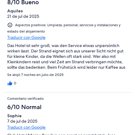
8/10 Bueno
Aquiles
21 de jul de 2025
Aspectos positivos: Limpieza, personal, servicios y instalaciones y
estado del alojamiento
Traducir con Google
Das Hotel ist sehr groß, was den Service etwas unpersönlich
wirken lässt. Der Strand eignet sich aus unserer Sicht nicht gut
für kleine Kinder, da die Wellen oft stark sind. Wer also mit
Kleinkindern reist und viel Zeit am Strand verbringen möchte,
sollte das bedenken. Beim Frühstück wird leider nur Kaffee aus
dem Automaten angeboten, dessen Qualität enttäuschend ist –
Se alojó 7 noches en julio de 2025
für guten Kaffee muss man extra bezahlen. Außerdem ist die
Zeitspanne für die Mahlzeiten recht knapp bemessen: Es
0
stehen jeweils nur zwei Stunden zur Verfügung.
Comentario verificado
6/10 Normal
Sophie
7 de jul de 2025
Traducir con Google