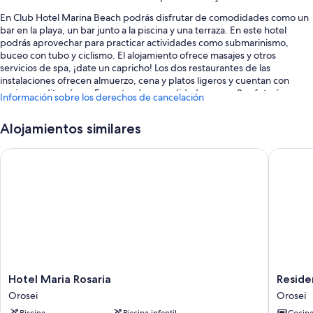
En Club Hotel Marina Beach podrás disfrutar de comodidades como un
bar en la playa, un bar junto a la piscina y una terraza. En este hotel
podrás aprovechar para practicar actividades como submarinismo,
buceo con tubo y ciclismo. El alojamiento ofrece masajes y otros
servicios de spa, ¡date un capricho! Los dos restaurantes de las
instalaciones ofrecen almuerzo, cena y platos ligeros y cuentan con
cocina mediterránea. Encontrarás comodidades como 3 cafeterías y un
Información sobre los derechos de cancelación
jardín. Además, podrás conectarte al wifi gratuito de las zonas comunes,
que tiene una velocidad de 25 Mbps o más.
Alojamientos similares
También hay otros servicios, como:
Hotel Maria Rosaria
Residenc
Una piscina al aire libre de temporada y una piscina infantil, con
tumbonas y sombrillas
Aparcamiento gratis
Bicicletas de alquiler, una pista de tenis al aire libre y un servicio de
transporte desde y hasta el aeropuerto (de pago)
Servicio de cuidado infantil (de pago), una caja fuerte en recepción
y un servicio de recepción las 24 horas
Hotel
Residen
Hotel Maria Rosaria
Reside
Características de la habitación
Maria
Marina
Orosei
Orosei
Las 428 habitaciones tienen características entre las que se incluyen aire
Rosaria
Palace
Piscina
Piscina infantil
Cocin