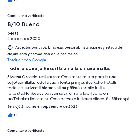
Comentario verificado
8/10 Bueno
pertti
2 de oct de 2023
Aspectos positivos: Limpieza, personal, instalaciones y estado del
alojamiento y comodidad de la habitación
Traducir con Google
Todella upea ja Resortti omalla uimarannalla.
Sivussa Orosein keskustasta.Oma ranta,mutta portti sinne
suljetaan illalla.Todella suuri tontti ja myös itse koko Hotelli
todella suuriVaatii hieman aikaa päästä kartalle kulku
reiteistä.Henkeä salpaavan suuri uima-allas.Huone on
iso.Tehokas ilmastointi.Oma parveke kuivaustelineellä.Jääkaappi
ja muutama sänky.Tehokas huone siivous.Todella hyvä Ruoka.Iso
Se alojó 2 noches en septiembre de 2023
sänky.
0
Comentario verificado