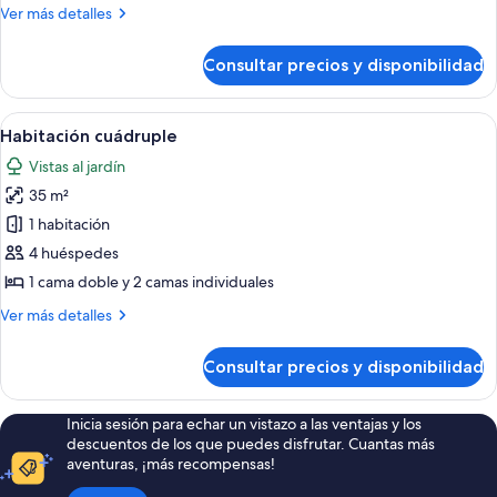
triple
Más
Ver más detalles
detalles
de
Consultar precios y disponibilidad
Habitación
triple
Abrir
Una habitación de hotel con dos cama
5
Habitación cuádruple
todas
Vistas al jardín
las
35 m²
fotos
de
1 habitación
Habitación
4 huéspedes
cuádruple
1 cama doble y 2 camas individuales
Más
Ver más detalles
detalles
de
Consultar precios y disponibilidad
Habitación
cuádruple
Inicia sesión para echar un vistazo a las ventajas y los
descuentos de los que puedes disfrutar. Cuantas más
aventuras, ¡más recompensas!