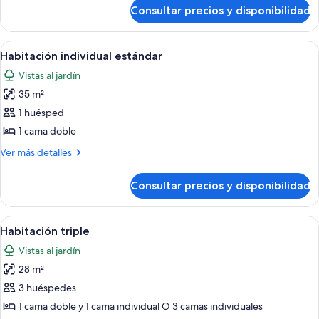
de
Consultar precios y disponibilidad
Habitación
estándar
doble
Abrir
Una cama bien hecha con un cojín azu
3
Habitación individual estándar
todas
Vistas al jardín
las
35 m²
fotos
de
1 huésped
Habitación
1 cama doble
individual
Más
Ver más detalles
estándar
detalles
de
Consultar precios y disponibilidad
Habitación
individual
estándar
Abrir
Habitación de hotel con dos camas, un
4
Habitación triple
todas
Vistas al jardín
las
28 m²
fotos
de
3 huéspedes
Habitación
1 cama doble y 1 cama individual O 3 camas individuales