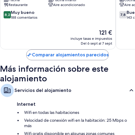
acondicionado, además de otras comodidades, tales como cajas fuertes
Orosei
Orosei
Restaurante
Aire acondicionado
Aire a
y minibares.
8.2
7.8
Muy bueno
Bue
Además, otros servicios de los que disfrutarás en todas las habitaciones
8,2
7,8
sobre
sobre
188 comentarios
143 
incluyen los siguientes:
10,
10,
Muy
Bueno,
Baños con duchas y bidés
El
121 €
bueno,
143 com
precio
Televisiones con canales por cable
incluye tasas e impuestos
188 comentarios
actual
Del 6 sept al 7 sept
Balcones, calefacción y servicio de limpieza diario
es
de
Comparar alojamientos parecidos
121 €
Más información sobre este
alojamiento
Servicios del alojamiento
Internet
Wifi en todas las habitaciones
Velocidad de conexión wifi en la habitación: 25 Mbps o
más
Wifi gratis disponible en algunas zonas comunes