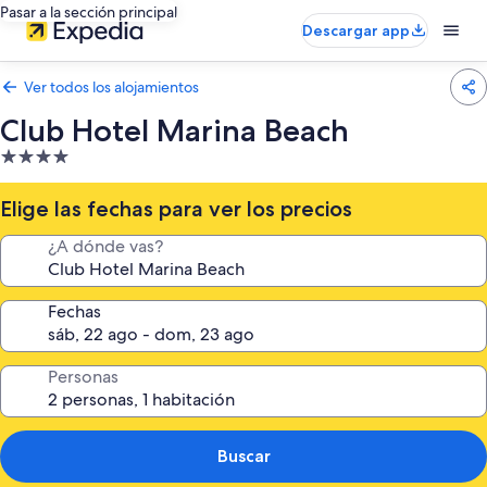
Pasar a la sección principal
Descargar app
Ver todos los alojamientos
Club Hotel Marina Beach
Alojamiento
de
4.0 estrellas
Elige las fechas para ver los precios
¿A dónde vas?
Fechas
Personas
Buscar