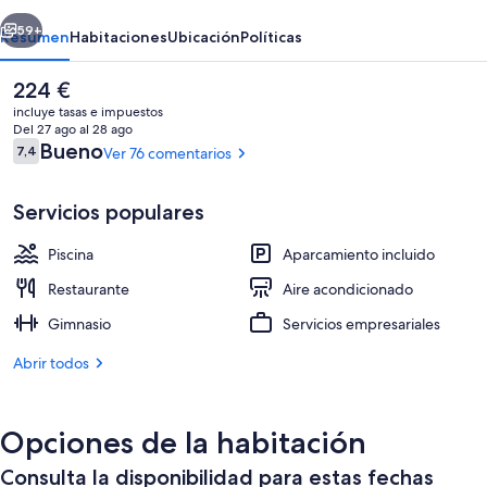
Beach
erior
Siguiente
59+
Resumen
Habitaciones
Ubicación
Políticas
El
224 €
precio
incluye tasas e impuestos
actual
Del 27 ago al 28 ago
es
Comentarios
Bueno
7,4
Ver 76 comentarios
7,4 de 10
de
224 €
Servicios populares
Piscina
Aparcamiento incluido
Vista aérea
Restaurante
Aire acondicionado
Gimnasio
Servicios empresariales
Abrir todos
Opciones de la habitación
Consulta la disponibilidad para estas fechas