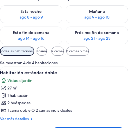
Consulta la disponibilidad para esta noche, ago 8 - ago 9
Consulta la disponibilidad pa
Esta noche
Mañana
ago 8 - ago 9
ago 9 - ago 10
Consulta la disponibilidad para este fin de semana, ago 14 - a
Consulta la disponibilidad par
Este fin de semana
Próximo fin de semana
ago 14 - ago 16
ago 21 - ago 23
Filtros
Todas las habitaciones
1 cama
2 camas
3 camas o más
disponibles
para
Se muestran 4 de 4 habitaciones
las
Abrir
Un dormitorio con cama, mesita de no
3
Habitación estándar doble
habitaciones
todas
Vistas al jardín
las
27 m²
fotos
de
1 habitación
Habitación
2 huéspedes
estándar
1 cama doble O 2 camas individuales
doble
Más
Ver más detalles
detalles