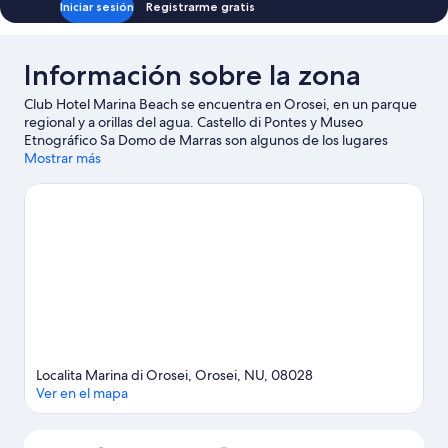
Iniciar sesión
Registrarme gratis
Información sobre la zona
Club Hotel Marina Beach se encuentra en Orosei, en un parque
regional y a orillas del agua. Castello di Pontes y Museo
Etnográfico Sa Domo de Marras son algunos de los lugares
emblemáticos de la región, cuya belleza natural puedes admirar
Mostrar más
en Golfo de Orosei y Playa de Marina di Orosei. Descubre todas
las actividades acuáticas que podrás hacer en la zona (por
ejemplo, excursiones en barco); además, tendrás ocasión de
disfrutar de la naturaleza al aire libre con opciones tan variadas
como la escalada en roca, la espeleología o las rutas a pie o en
bicicleta.
Ver guía de viaje de Orosei
Localita Marina di Orosei, Orosei, NU, 08028
Ver en el mapa
Mapa