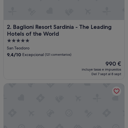
l
S
t
a
f
Baglioni Resort Sardinia - The Leading Hotels of the World
2. Baglioni Resort Sardinia - The Leading
f
h
Hotels of the World
a
Alojamiento
b
de
l
San Teodoro
a
5.0 estrellas
9.4
9,4/10
Excepcional
(121 comentarios)
e
sobre
s
El
990 €
10,
p
precio
Excepcional,
incluye tasas e impuestos
a
actual
Del 7 sept al 8 sept
(121 comentarios)
ñ
es
o
de
Grand Hotel Cannigione
l
990 €
,
C
a
r
o
l
i