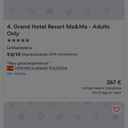
e
d
e
m
u
Grand Hotel Resort Ma&Ma - Adults Only
4. Grand Hotel Resort Ma&Ma - Adults
c
h
Only
a
Alojamiento
a
de
La Maddalena
y
5.0 estrellas
u
9.0
9,0/10
Impresionante
(209 comentarios)
d
sobre
"
"Very good experience "
a
10,
V
VERONICA ANAID TOUCEDA
e
Impresionante,
e
Ver menos
n
(209 comentarios)
r
t
El
367 €
y
o
precio
incluye tasas e impuestos
g
d
actual
Del 31 ago al 1 sept
o
a
es
o
n
de
La Smeraldina Resort
d
u
367 €
e
e
x
s
p
t
e
r