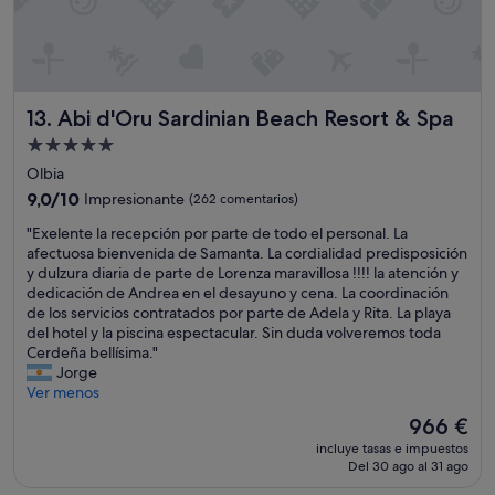
o
n
i
d
.
o
c
a
E
s
o
s
l
c
q
"
p
a
u
e
m
Abi d'Oru Sardinian Beach Resort & Spa
13. Abi d'Oru Sardinian Beach Resort & Spa
e
r
b
n
s
Alojamiento
i
o
o
a
de
Olbia
s
n
r
5.0 estrellas
h
9.0
9,0/10
Impresionante
a
(262 comentarios)
o
i
sobre
l
n
"
"Exelente la recepción por parte de todo el personal. La
z
10,
i
d
E
afectuosa bienvenida de Samanta. La cordialidad predisposición
o
Impresionante,
n
e
x
y dulzura diaria de parte de Lorenza maravillosa !!!! la atención y
f
(262 comentarios)
m
h
e
dedicación de Andrea en el desayuno y cena. La coordinación
a
e
a
l
de los servicios contratados por parte de Adela y Rita. La playa
l
j
b
e
del hotel y la piscina espectacular. Sin duda volveremos toda
t
o
i
n
Cerdeña bellísima."
a
r
t
t
Jorge
f
a
a
e
Ver menos
u
b
c
l
e
l
El
966 €
i
a
r
e
precio
ó
incluye tasas e impuestos
r
o
.
actual
n
Del 30 ago al 31 ago
e
n
"
es
,
c
d