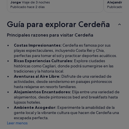
c
p
Jorge
Viaje de 3 noches
Alejandro
Vi
a
k
u
a
Publicado hace 2 días
Publicado ha
s
f
l
r
e
a
a
q
t
s
r
Guía para explorar Cerdeña
u
p
t
.
e
r
w
S
a
Principales razones para visitar Cerdeña
i
a
i
d
c
s
n
e
Costas Impresionantes:
Cerdeña es famosa por sus
e
e
d
r
playas espectaculares, incluyendo Costa Rei y Chia,
o
x
u
o
perfectas para tomar el sol y practicar deportes acuáticos.
f
c
d
,
Ricas Experiencias Culturales:
Explore ciudades
€
e
a
a
históricas como Cagliari, donde podrá sumergirse en las
7
l
v
s
tradiciones y la historia local.
0
l
o
í
Aventuras al Aire Libre:
Disfrute de una variedad de
e
e
l
t
actividades, desde senderismo en paisajes pintorescos
a
n
v
o
hasta relajarse en resorts familiares.
c
t
e
q
Alojamientos Encantadores:
Elija entre una variedad de
h
,
r
u
alojamientos, desde pintorescos bed and breakfasts hasta
.
a
e
e
lujosos hoteles.
T
n
m
p
Ambiente Acogedor:
Experimente la amabilidad de la
h
d
o
a
gente local y la vibrante cultura que hacen de Cerdeña una
e
t
s
g
escapada perfecta.
f
h
t
a
Leer menos
o
e
o
r