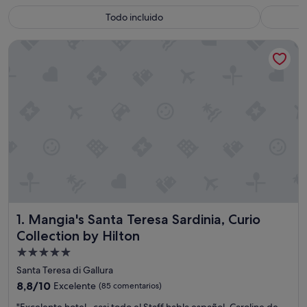
Todo incluido
Mangia's Santa Teresa Sardinia, Curio Collection by Hilton
Mangia's Santa Teresa Sardinia, Curio Collection by Hilton
1. Mangia's Santa Teresa Sardinia, Curio
Collection by Hilton
Alojamiento
de
Santa Teresa di Gallura
5.0 estrellas
8.8
8,8/10
Excelente
(85 comentarios)
sobre
"