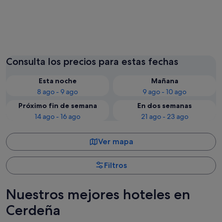
Alghero
Santa Te
Consulta los precios para estas fechas
Esta noche
Mañana
8 ago - 9 ago
9 ago - 10 ago
Próximo fin de semana
En dos semanas
14 ago - 16 ago
21 ago - 23 ago
Ver mapa
Filtros
Nuestros mejores hoteles en
Cerdeña