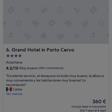
t
r
a
n
s
p
o
r
t
e
,
Grand Hotel in Porto Cervo
6. Grand Hotel in Porto Cervo
r
Alojamiento
e
s
de
Arzachena
t
4.0 estrellas
8.2
8,2/10
Muy bueno
(250 comentarios)
a
sobre
u
"
"Excelente servicio, el desayuno incluido muy bueno, la alberca
10,
r
E
muy conveniente y las habitaciones muy buenas! Lo
Muy
a
x
recomiendo"
bueno,
n
c
Carlos
(250 comentarios)
t
e
Ver menos
e
l
El
360 €
s
e
precio
y
incluye tasas e impuestos
n
actual
l
Del 7 sept al 8 sept
t