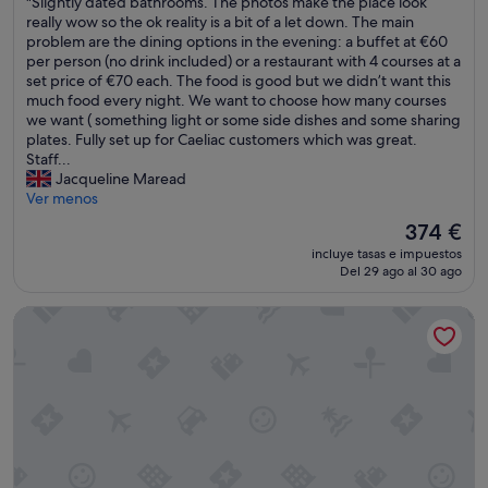
"
"Slightly dated bathrooms. The photos make the place look
d
o
10,
t
S
really wow so the ok reality is a bit of a let down. The main
p
r
Impresionante,
l
l
problem are the dining options in the evening: a buffet at €60
r
e
(71 comentarios)
e
i
per person (no drink included) or a restaurant with 4 courses at a
e
s
o
g
set price of €70 each. The food is good but we didn’t want this
d
d
f
h
much food every night. We want to choose how many courses
i
e
w
t
we want ( something light or some side dishes and some sharing
s
l
a
l
plates. Fully set up for Caeliac customers which was great.
p
a
t
y
Staff...
o
C
e
d
Jacqueline Maread
s
o
r
a
Ver menos
i
s
,
t
c
t
El
374 €
a
e
i
a
precio
n
incluye tasas e impuestos
d
ó
S
actual
Del 29 ago al 30 ago
d
b
n
m
es
i
a
y
e
de
n
Bellevue Sardinia Resort, Affiliated by Meliá
t
d
r
374 €
a
h
u
a
d
r
l
l
o
o
z
d
u
o
u
a
b
m
r
!
l
s
a
!
e
.
d
"
b
T
i