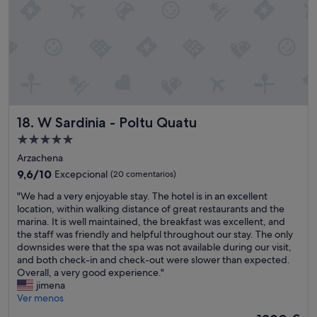
i
e
i
"
l
a
l
l
l
l
o
l
o
w
y
s
.
w
a
"
o
!
w
!
s
!
o
!
W Sardinia - Poltu Quatu
18. W Sardinia - Poltu Quatu
t
l
Alojamiento
h
a
de
e
a
Arzachena
o
5.0 estrellas
t
9.6
9,6/10
Excepcional
(20 comentarios)
k
e
sobre
r
"
n
"We had a very enjoyable stay. The hotel is in an excellent
10,
e
W
c
location, within walking distance of great restaurants and the
Excepcional,
a
e
i
marina. It is well maintained, the breakfast was excellent, and
(20 comentarios)
l
h
ó
the staff was friendly and helpful throughout our stay. The only
i
a
n
downsides were that the spa was not available during our visit,
t
d
y
and both check-in and check-out were slower than expected.
y
a
d
Overall, a very good experience."
i
v
e
jimena
s
e
d
Ver menos
a
r
i
El