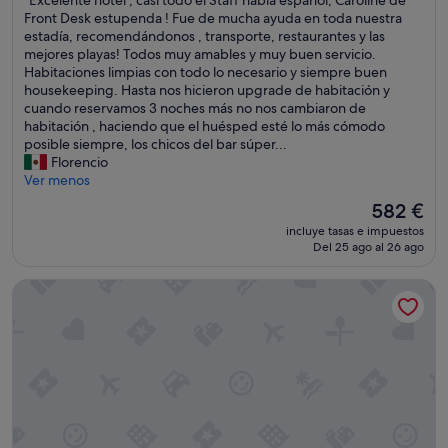
"Excelente hotel , casi todo el Staff habla español, Caroline de
10,
E
Front Desk estupenda ! Fue de mucha ayuda en toda nuestra
Excelente,
x
estadía, recomendándonos , transporte, restaurantes y las
(85 comentarios)
c
mejores playas! Todos muy amables y muy buen servicio.
e
Habitaciones limpias con todo lo necesario y siempre buen
l
housekeeping. Hasta nos hicieron upgrade de habitación y
e
cuando reservamos 3 noches más no nos cambiaron de
n
habitación , haciendo que el huésped esté lo más cómodo
t
posible siempre, los chicos del bar súper...
e
Florencio
h
Ver menos
o
El
582 €
t
precio
incluye tasas e impuestos
e
actual
Del 25 ago al 26 ago
l
es
,
de
Baglioni Resort Sardinia - The Leading Hotels of the World
c
582 €
a
s
i
t
o
d
o
e