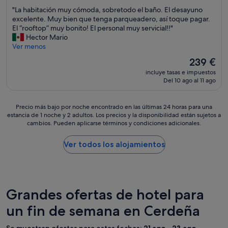
sobre
h
h
s
"
"La habitación muy cómoda, sobretodo el baño. El desayuno
10,
e
i
s
L
excelente. Muy bien que tenga parqueadero, así toque pagar.
Excepcional,
e
n
e
a
El “rooftop” muy bonito! El personal muy servicial!!"
(208 comentarios)
v
w
r
h
Hector Mario
e
a
v
a
Ver menos
n
l
i
b
El
i
239 €
k
c
i
precio
n
i
i
incluye tasas e impuestos
t
actual
g
n
o
Del 10 ago al 11 ago
a
es
:
g
s
c
de
a
d
c
i
239 €
b
Precio
i
o
Precio más bajo por noche encontrado en las últimas 24 horas para una
ó
estancia de 1 noche y 2 adultos. Los precios y la disponibilidad están sujetos a
u
más
s
n
n
cambios. Pueden aplicarse términos y condiciones adicionales.
f
bajo
t
t
m
f
por
a
r
u
e
noche
n
a
Ver todos los alojamientos
y
t
encontrado
c
t
c
a
en
e
a
ó
t
las
o
d
m
€
últimas
f
o
o
6
24 horas
g
s
Grandes ofertas de hotel para
d
0
para
r
p
a
un fin de semana en Cerdeña
p
una
e
o
,
e
estancia
a
r
s
r
de
t
p
Se muestran ofertas para estas fechas:
21 ago - 23 ago