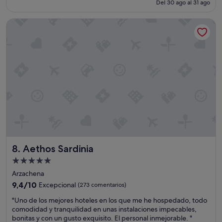
actual
Del 30 ago al 31 ago
(264 comentarios)
m
i
es
a
d
de
Aethos Sardinia
b
o
827 €
l
m
e
u
s
y
y
b
m
u
u
e
y
n
b
o
u
,
e
l
n
a
s
a
e
l
Aethos Sardinia
8. Aethos Sardinia
r
b
v
e
Alojamiento
i
r
de
Arzachena
c
c
5.0 estrellas
9.4
9,4/10
Excepcional
i
(273 comentarios)
a
sobre
o
m
"
"Uno de los mejores hoteles en los que me he hospedado, todo
10,
.
u
U
comodidad y tranquilidad en unas instalaciones impecables,
Excepcional,
H
y
n
bonitas y con un gusto exquisito. El personal inmejorable. "
(273 comentarios)
a