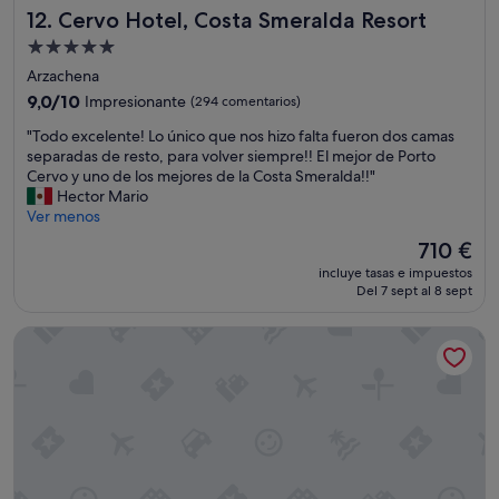
n
Cervo Hotel, Costa Smeralda Resort
12. Cervo Hotel, Costa Smeralda Resort
c
n
d
a
i
o
Alojamiento
n
t
r
de
Arzachena
s
a
e
5.0 estrellas
a
s
9.0
9,0/10
Impresionante
(294 comentarios)
s
r
y
sobre
e
"
"Todo excelente! Lo único que nos hizo falta fueron dos camas
c
c
10,
r
T
separadas de resto, para volver siempre!! El mejor de Porto
o
o
Impresionante,
v
o
Cervo y uno de los mejores de la Costa Smeralda!!"
n
n
(294 comentarios)
a
d
Hector Mario
h
u
m
o
Ver menos
a
n
o
e
b
g
El
s
710 €
x
i
u
precio
3
incluye tasas e impuestos
c
t
s
actual
n
Del 7 sept al 8 sept
e
a
t
es
o
l
c
o
de
c
Abi d'Oru Sardinian Beach Resort & Spa
e
i
e
710 €
h
n
o
x
e
t
n
q
s
e
e
u
m
!
s
i
á
L
c
s
s
o
o
i
n
ú
m
t
o
n
o