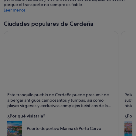
porque el transporte no siempre es fiable.
Leer menos
Ciudades populares de Cerdeña
Arzachena
Cagliar
Este tranquilo pueblo de Cerdeña puede presumir de
Reliqu
Puntos fuertes: Relax, Vela y Apartado
Puntos 
albergar antiguos camposantos y tumbas, así como
subter
Monum
playas vírgenes y exclusivos complejos turísticos de la
histor
costa Smeralda.
visita
¿Por qué visitarla?
¿Por 
Puerto deportivo Marina di Porto Cervo