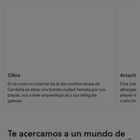
Olbia
Arzache
En la costa occidental de la isla mediterránea de
Este tran
Cerdeña se sitúa una bonita ciudad famosa por sus
albergar 
playas, sus ruinas arqueológicas y sus antiguas
playas vír
iglesias.
costa Sme
Te acercamos a un mundo de