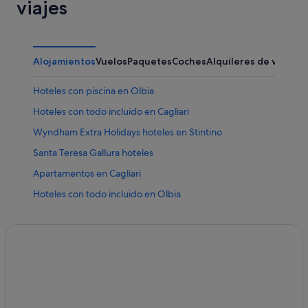
viajes
Alojamientos
Vuelos
Paquetes
Coches
Alquileres de vacaci
Hoteles con piscina en Olbia
Hoteles con todo incluido en Cagliari
Wyndham Extra Holidays hoteles en Stintino
Santa Teresa Gallura hoteles
Apartamentos en Cagliari
Hoteles con todo incluido en Olbia
Hoteles de 5 estrellas en Porto Cervo
Hoteles de 5 estrellas en Cagliari
Alghero hoteles
Motel One hoteles en Olbia
Hoteles baratos en Olbia