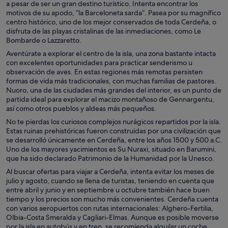
a pesar de ser un gran destino turístico. Intenta encontrar los
motivos de su apodo, “la Barceloneta sarda”. Pasea por su magnífico
centro histórico, uno de los mejor conservados de toda Cerdeña, o
disfruta de las playas cristalinas de las inmediaciones, como Le
Bombarde o Lazzaretto.
Aventúrate a explorar el centro de la isla, una zona bastante intacta
con excelentes oportunidades para practicar senderismo u
observación de aves. En estas regiones más remotas persisten
formas de vida más tradicionales, con muchas familias de pastores.
Nuoro, una de las ciudades más grandes del interior, es un punto de
partida ideal para explorar el macizo montañoso de Gennargentu,
así como otros pueblos y aldeas más pequeños.
No te pierdas los curiosos complejos nurágicos repartidos por la isla.
Estas ruinas prehistóricas fueron construidas por una civilización que
se desarrolló únicamente en Cerdeña, entre los años 1500 y 500 a.C.
Uno de los mayores yacimientos es Su Nuraxi, situado en Barumini,
que ha sido declarado Patrimonio de la Humanidad por la Unesco.
Al buscar ofertas para viajar a Cerdeña, intenta evitar los meses de
julio y agosto, cuando se llena de turistas, teniendo en cuenta que
entre abril y junio y en septiembre u octubre también hace buen
tiempo y los precios son mucho más convenientes. Cerdeña cuenta
con varios aeropuertos con rutas internacionales: Alghero-Fertilia,
Olbia-Costa Smeralda y Cagliari-Elmas. Aunque es posible moverse
por la isla en autobús y en tren, se recomienda alquilar un coche,