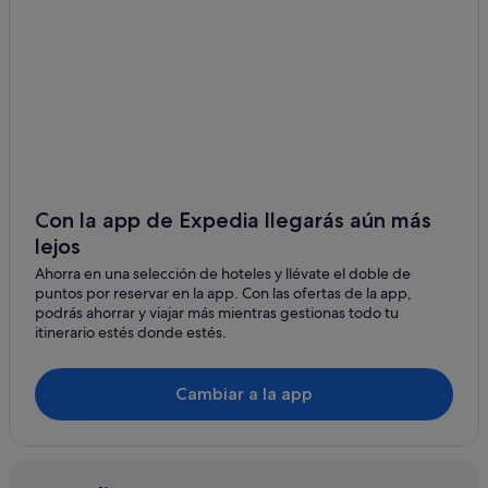
Hoteles de 5 estrellas en Porto Torres
Hoteles de 3 estrellas en Santa Teresa Gallura
Campings de caravanas en Porto Torres
Apartamentos en Alghero
Porto Torres hoteles
Nh Hotels en Alghero
Best Western hoteles en Olbia
Con la app de Expedia llegarás aún más
lejos
Hoteles de 5 estrellas en La Maddalena
Ahorra en una selección de hoteles y llévate el doble de
Hoteles con todo incluido en Alghero
puntos por reservar en la app. Con las ofertas de la app,
Apartamentos en San Teodoro
podrás ahorrar y viajar más mientras gestionas todo tu
itinerario estés donde estés.
Accor Hotels en Cagliari
Campings de caravanas en Castelsardo
Cambiar a la app
Olbia hoteles
Castelsardo hoteles