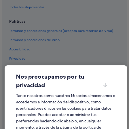
Todos los alojamientos
Políticas
Términos y condiciones generales (excepto para reservas de Vrbo)
Términos y condiciones de Vrbo
Accesibilidad
Privacidad
Cookies
Nos preocupamos por tu
Condiciones de uso
privacidad
Información legal/contacto
Tanto nosotros como nuestros
16
socios almacenamos o
Pautas sobre el contenido y cómo denunciar contenido
accedemos a información del dispositivo, como
identificadores únicos en las cookies para tratar datos
Ayuda
personales. Puedes aceptar o administrar tus
Ayuda
preferencias haciendo clic abajo o, en cualquier
momento, a través de la página de la política de
Cancelar un vuelo