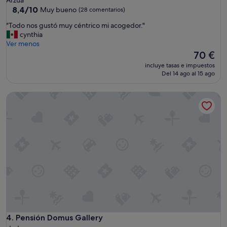
1.0 estrella
8.4
8,4/10
Muy bueno
(28 comentarios)
sobre
"
"Todo nos gustó muy céntrico mi acogedor."
10,
T
cynthia
Muy
o
Ver menos
bueno,
d
El
70 €
(28 comentarios)
o
precio
incluye tasas e impuestos
n
actual
Del 14 ago al 15 ago
o
es
s
de
Pensión Domus Gallery
g
70 €
u
s
t
ó
m
u
y
c
é
n
t
r
i
Pensión Domus Gallery
4. Pensión Domus Gallery
c