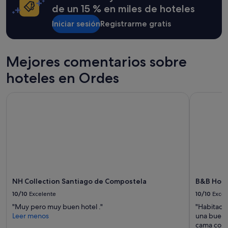
o
una
de un 15 % en miles de hoteles
e
estancia
x
Iniciar sesión
Registrarme gratis
de
c
1 noche
e
y
s
2 adultos.
Mejores comentarios sobre
i
Los
v
precios
hoteles en Ordes
a
y
m
la
e
NH Collection Santiago de Compostela
B&B Hotel 
disponibilidad
n
están
t
sujetos
e
a
a
cambios.
l
Pueden
t
aplicarse
a
términos
"
y
condiciones
NH Collection Santiago de Compostela
B&B Hote
adicionales.
10/10
Excelente
10/10
Excel
"Muy pero muy buen hotel ."
"Habitació
Leer menos
una buena
cama como