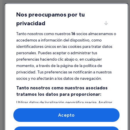
Pensiones en O Mesón Do Vento
Cookies
Nos preocupamos por tu
Hoteles con wifi en Oroso
Condiciones de uso
privacidad
Chalets en Ordes
Información legal/contacto
Condominios en Ordes
Tanto nosotros como nuestros
16
socios almacenamos o
Pautas sobre el contenido y cómo denunciar contenido
accedemos a información del dispositivo, como
Albergues en O Mesón Do Vento
identificadores únicos en las cookies para tratar datos
Ayuda
Hoteles de 5 estrellas en Sigüeiro
personales. Puedes aceptar o administrar tus
Ayuda
Cabañas en Ordes
preferencias haciendo clic abajo o, en cualquier
momento, a través de la página de la política de
Sercotel Hotels en Ordes
Cancelar un vuelo
privacidad. Tus preferencias se notificarán a nuestros
Numide hoteles
Cancelar una reserva de hotel o de un alquiler vacacional
socios y no afectarán a los datos de navegación.
Hoteles que aceptan mascotas en Cerceda
Plazos de reembolso
Tanto nosotros como nuestros asociados
A Baiuca hoteles
tratamos los datos para proporcionar:
Utilizar un cupón de Expedia
Casas rurales en Bruma
Utilizar datos de localización geográfica precisa. Analizar
Documentos para viajes internacionales
activamente las características del dispositivo para su
Cabañas en O Mesón Do Vento
identificación. Almacenar la información en un dispositivo
Acepto
y/o acceder a ella. Publicidad y contenido personalizados,
Hoteles cerca de Parque acuático Aquapark Cerceda
medición de publicidad y contenido, investigación de
audiencia y desarrollo de servicios.
Órdenes hoteles