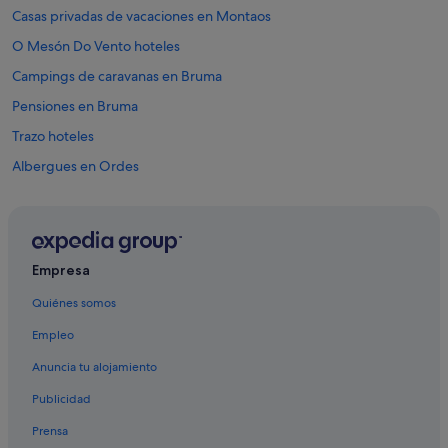
Casas privadas de vacaciones en Montaos
O Mesón Do Vento hoteles
Campings de caravanas en Bruma
Pensiones en Bruma
Trazo hoteles
Albergues en Ordes
Frades hoteles
Casas de campo en Órdenes
Viaño Pequeno hoteles
Empresa
Accor Hotels en Ordes
Quiénes somos
Gresham Hotels en Oroso
Empleo
Sigüeiro hoteles
Anuncia tu alojamiento
Paradores hoteles en Oroso
Publicidad
Hoteles con spa en Cerceda
Prensa
Cerceda hoteles