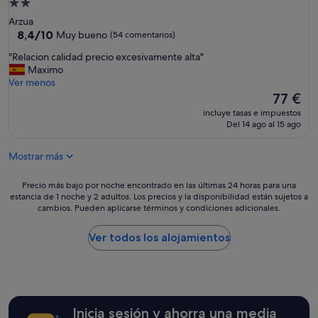
Alojamiento
o
de
Arzua
m
2.0 estrellas
8.4
8,4/10
Muy bueno
(54 comentarios)
i
sobre
a
"
"Relacion calidad precio excesivamente alta"
10,
c
R
Maximo
Muy
o
e
Ver menos
bueno,
g
l
El
77 €
(54 comentarios)
e
a
precio
d
incluye tasas e impuestos
c
actual
Del 14 ago al 15 ago
o
i
es
r
o
de
.
Mostrar más
n
77 €
"
c
a
Precio
Precio más bajo por noche encontrado en las últimas 24 horas para una
l
estancia de 1 noche y 2 adultos. Los precios y la disponibilidad están sujetos a
más
cambios. Pueden aplicarse términos y condiciones adicionales.
i
bajo
d
por
a
noche
Ver todos los alojamientos
d
encontrado
p
en
r
las
e
últimas
c
24 horas
Inicia sesión y ahorra una media
i
para