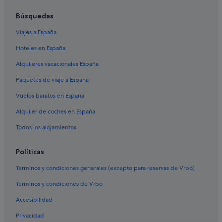
Casas privadas de vacaciones en Órdenes
Búsquedas
Hoteles de 3 estrellas en Bruma
Viajes a España
Condominios en O Mesón Do Vento
Hoteles en España
Albergues en Órdenes
Alquileres vacacionales España
Apartamentos en O Mesón Do Vento
Paquetes de viaje a España
Casas rurales en O Mesón Do Vento
Vuelos baratos en España
Casas privadas de vacaciones en Ordes
Alquiler de coches en España
Apartamentos en Órdenes
Bruma hoteles
Todos los alojamientos
Hoteles de 4 estrellas en Oroso
Políticas
Oroso hoteles
Términos y condiciones generales (excepto para reservas de Vrbo)
Hoteles de 5 estrellas en Cerceda
Términos y condiciones de Vrbo
Hoteles de 3 estrellas en Oroso
Accesibilidad
Hoteles de 4 estrellas en Cerceda
Privacidad
Villas en Ordes