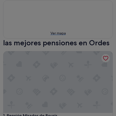
Ver mapa
las mejores pensiones en Ordes
Pensión Mirador de Rourís
Pensión Mirador de Rourís
1. Pensión Mirador de Rourís