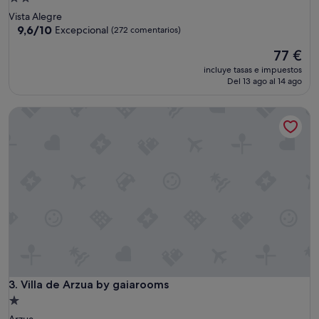
de
Vista Alegre
2.0 estrellas
9.6
9,6/10
Excepcional
(272 comentarios)
sobre
El
77 €
10,
precio
Excepcional,
incluye tasas e impuestos
actual
(272 comentarios)
Del 13 ago al 14 ago
es
de
Villa de Arzua by gaiarooms
77 €
Villa de Arzua by gaiarooms
3. Villa de Arzua by gaiarooms
Alojamiento
de
Arzua