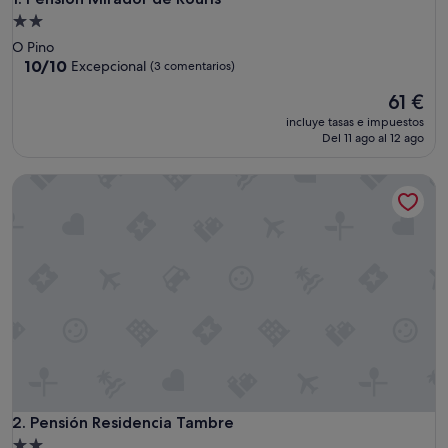
Alojamiento
de
O Pino
2.0 estrellas
10.0
10/10
Excepcional
(3 comentarios)
sobre
El
61 €
10,
precio
Excepcional,
incluye tasas e impuestos
actual
(3 comentarios)
Del 11 ago al 12 ago
es
de
Pensión Residencia Tambre
61 €
Pensión Residencia Tambre
2. Pensión Residencia Tambre
Alojamiento