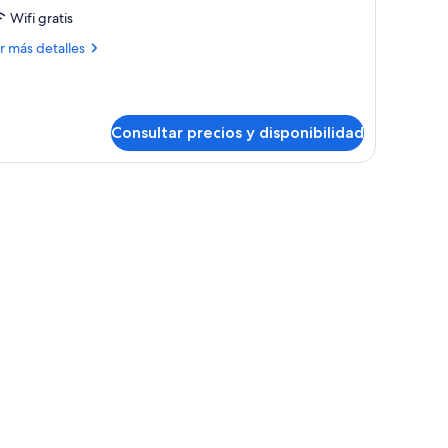
iscina
Wifi gratis
rivada
ás
r más detalles
Petra)
talles
ite
gnature,
Consultar precios y disponibilidad
scina
ivada
etra)
 vistas al océano y las colinas.