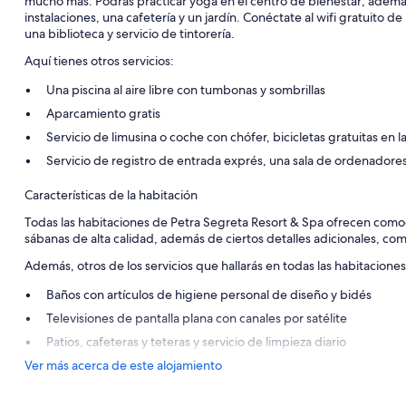
mucho más. Podrás practicar yoga en el centro de bienestar; además
instalaciones, una cafetería y un jardín. Conéctate al wifi gratuit
una biblioteca y servicio de tintorería.
Aquí tienes otros servicios:
Una piscina al aire libre con tumbonas y sombrillas
Aparcamiento gratis
Servicio de limusina o coche con chófer, bicicletas gratuitas en la
Servicio de registro de entrada exprés, una sala de ordenadores 
Características de la habitación
Todas las habitaciones de Petra Segreta Resort & Spa ofrecen como
sábanas de alta calidad, además de ciertos detalles adicionales, co
Además, otros de los servicios que hallarás en todas las habitaciones
Baños con artículos de higiene personal de diseño y bidés
Televisiones de pantalla plana con canales por satélite
Patios, cafeteras y teteras y servicio de limpieza diario
Ver más acerca de este alojamiento