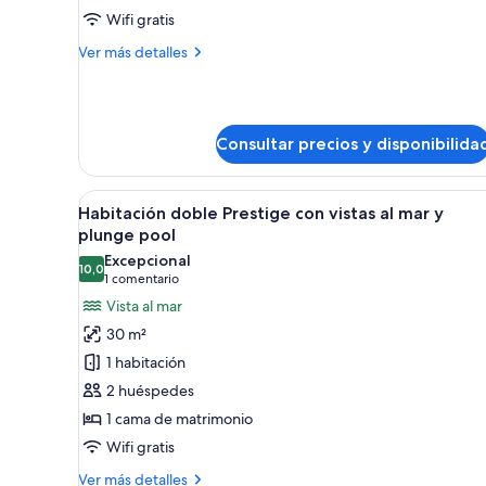
privada
Wifi gratis
Más
Ver más detalles
detalles
de
Suite,
piscina
Consultar precios y disponibilida
privada
Abrir
Escena junto a la piscina con u
9
Habitación doble Prestige con vistas al mar y
todas
plunge pool
las
Excepcional
10,0
fotos
10,0 de 10
(1 comentario)
1 comentario
de
Vista al mar
Habitación
30 m²
doble
1 habitación
Prestige
2 huéspedes
con
1 cama de matrimonio
vistas
Wifi gratis
al
mar
Más
Ver más detalles