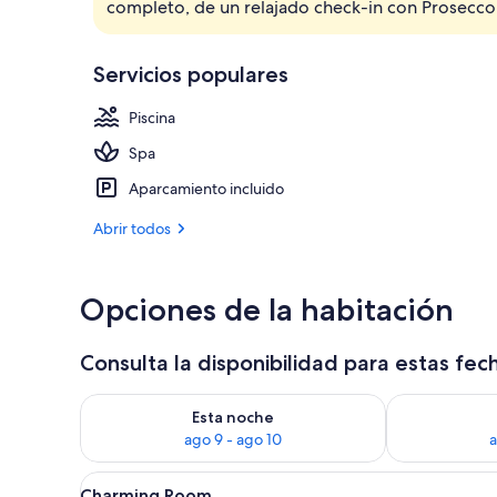
completo, de un relajado check-in con Prosecco 
Suite junior, 
Servicios populares
Piscina
Spa
Aparcamiento incluido
Abrir todos
Opciones de la habitación
Consulta la disponibilidad para estas fec
Consulta la disponibilidad para esta noche, ago 9 - 
Consulta la d
Esta noche
ago 9 - ago 10
a
Abrir
Un dormitorio espacioso con una
7
Charming Room