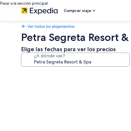
Pasar a la sección principal
Comprar viaje
Ver todos los alojamientos
Petra Segreta Resort &
Elige las fechas para ver los precios
¿A dónde vas?
Galería
de
imágenes
de
Petra
Segreta
Resort