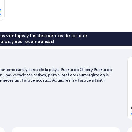
d
 las ventajas y los descuentos de los que
turas, ¡más recompensas!
entorno rural y cerca de la playa. Puerto de Olbia y Puerto de
 unas vacaciones activas, pero si prefieres sumergirte en la
 que necesitas. Parque acuático Aquadream y Parque infantil
actividades acuáticas que podrás hacer en la zona, como
rutar de la naturaleza al aire libre con opciones tan variadas
e de Olbia