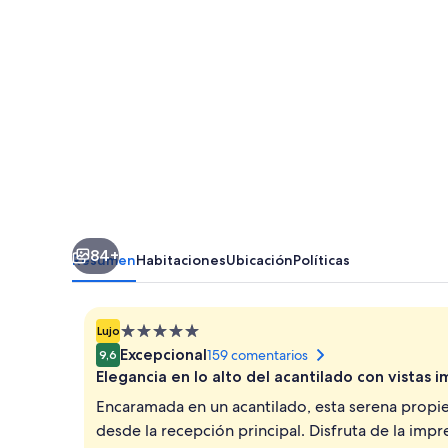
&
Spa
84+
Resumen
Habitaciones
Ubicación
Políticas
Alojamiento
Lujo
de
Excepcional
159 comentarios
9,6
5.0 estrellas
Elegancia en lo alto del acantilado con vistas 
Encaramada en un acantilado, esta serena propie
desde la recepción principal. Disfruta de la impre