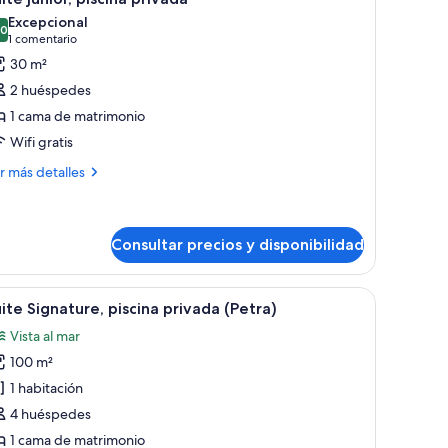
odas
Excepcional
s
,0
10,0 de 10
(1 comentario)
1 comentario
otos
30 m²
e
2 huéspedes
uite
1 cama de matrimonio
nior,
Wifi gratis
iscina
rivada
ás
r más detalles
talles
ite
ior,
Consultar precios y disponibilidad
scina
ivada
na silla de descanso y una mesa con asientos exteriores.
brir
Zona junto a la piscina con terraza, asientos ext
13
ite Signature, piscina privada (Petra)
odas
Vista al mar
s
100 m²
otos
e
1 habitación
uite
4 huéspedes
ignature,
1 cama de matrimonio