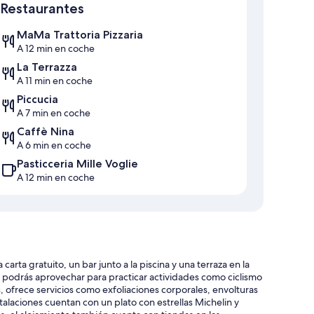
Restaurantes
MaMa Trattoria Pizzaria
A 12 min en coche
La Terrazza
A 11 min en coche
Piccucia
A 7 min en coche
Caffè Nina
A 6 min en coche
Pasticceria Mille Voglie
A 12 min en coche
arta gratuito, un bar junto a la piscina y una terraza en la
tel podrás aprovechar para practicar actividades como ciclismo
, ofrece servicios como exfoliaciones corporales, envolturas
talaciones cuentan con un plato con estrellas Michelin y