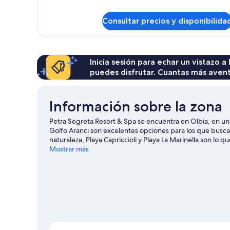
y
detalles
de
plunge
Consultar precios y disponibilida
Habitación
pool
doble
Prestige
con
vistas
Inicia sesión para echar un vistazo a
al
puedes disfrutar. Cuantas más aven
mar
y
plunge
Información sobre la zona
pool
Petra Segreta Resort & Spa se encuentra en Olbia, en un 
Golfo Aranci son excelentes opciones para los que buscan
naturaleza, Playa Capriccioli y Playa La Marinella son lo
Gregoland también merecen la pena. Descubre todas las 
Mostrar más
submarinismo o esnórquel; además, tendrás ocasión de disf
como la escalada en roca o la equitación.
Ver guía de viaj