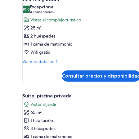
todas
Excepcional
las
10,0
10,0 de 10
(4 comentarios)
4 comentarios
fotos
Vistas al complejo turístico
de
25 m²
Charming
2 huéspedes
Room
1 cama de matrimonio
Wifi gratis
Más
Ver más detalles
detalles
de
Consultar precios y disponibilida
Charming
Room
Abrir
Un dormitorio con cama, televis
8
Suite, piscina privada
todas
Vistas al jardín
las
65 m²
fotos
de
1 habitación
Suite,
3 huéspedes
piscina
1 cama de matrimonio