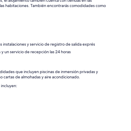
, el alojamiento también cuenta con tiendas en las
o de las habitaciones. También encontrarás comodidades como
s instalaciones y servicio de registro de salida exprés
y un servicio de recepción las 24 horas
didades que incluyen piscinas de inmersión privadas y
mo cartas de almohadas y aire acondicionado.
 incluyen: