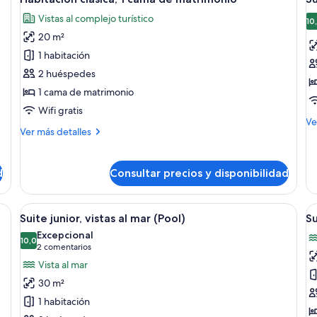
todas
t
Vistas al complejo turístico
las
la
10
20 m²
fotos
f
de
d
1 habitación
Habitación
S
2 huéspedes
clásica,
ju
1 cama de matrimonio
1
p
Wifi gratis
cama
p
M
Ve
Más
Ver más detalles
de
de
detalles
de
matrimonio
de
Su
Habitación
jun
d
Consultar precios y disponibilidad
clásica,
pi
1
pr
cama
or y vista a un área boscosa.
Abrir
Zona de piscina con pared de piedra, u
A
6
Suite junior, vistas al mar (Pool)
Su
de
todas
t
matrimonio
Excepcional
las
10,0
la
10,0 de 10
(2 comentarios)
2 comentarios
fotos
f
Vista al mar
de
d
30 m²
Suite
S
1 habitación
junior,
S