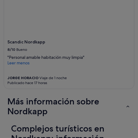
cambios.
Pueden
aplicarse
términos
y
condiciones
adicionales.
Scandic Nordkapp
8/10
Bueno
"Personal amable habitación muy limpia"
Leer menos
JORGE HORACIO
Viaje de 1 noche
Publicado hace 17 horas
Más información sobre
Nordkapp
Complejos turísticos en