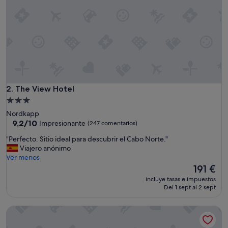
p
e
q
u
e
ñ
a
s
,
b
The View Hotel
2. The View Hotel
a
Alojamiento
ñ
de
Nordkapp
o
3.0 estrellas
9.2
9,2/10
Impresionante
(247 comentarios)
p
sobre
e
"
"Perfecto. Sitio ideal para descubrir el Cabo Norte."
10,
q
P
Viajero anónimo
Impresionante,
u
e
Ver menos
(247 comentarios)
e
r
El
191 €
ñ
f
precio
o
incluye tasas e impuestos
e
actual
Del 1 sept al 2 sept
y
c
es
c
t
de
o
Arctic Boutique Hotel by STAY 9750
o
191 €
n
.
m