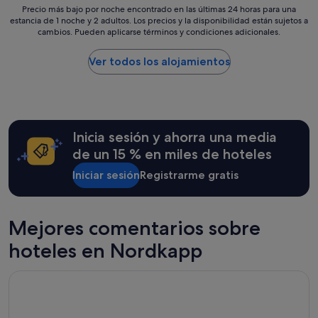
Precio
Precio más bajo por noche encontrado en las últimas 24 horas para una
estancia de 1 noche y 2 adultos. Los precios y la disponibilidad están sujetos a
más
cambios. Pueden aplicarse términos y condiciones adicionales.
bajo
por
noche
Ver todos los alojamientos
encontrado
en
las
últimas
24 horas
Inicia sesión y ahorra una media
para
una
de un 15 % en miles de hoteles
estancia
Iniciar sesión
Registrarme gratis
de
1 noche
y
2 adultos.
Mejores comentarios sobre
Los
precios
hoteles en Nordkapp
y
la
Scandic Nordkapp
disponibilidad
están
sujetos
a