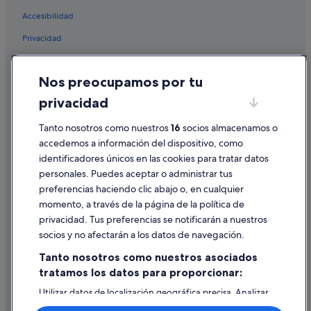
Accesibilidad
Privacidad
Cookies
Nos preocupamos por tu
Condiciones de uso
privacidad
Información legal/contacto
Pautas sobre el contenido y cómo denunciar contenido
Tanto nosotros como nuestros
16
socios almacenamos o
accedemos a información del dispositivo, como
identificadores únicos en las cookies para tratar datos
Ayuda
personales. Puedes aceptar o administrar tus
Ayuda
preferencias haciendo clic abajo o, en cualquier
momento, a través de la página de la política de
Cancelar un vuelo
privacidad. Tus preferencias se notificarán a nuestros
Cancelar una reserva de hotel o de un alquiler vacacional
socios y no afectarán a los datos de navegación.
Plazos de reembolso
Tanto nosotros como nuestros asociados
tratamos los datos para proporcionar:
Utilizar un cupón de Expedia
Utilizar datos de localización geográfica precisa. Analizar
Documentos para viajes internacionales
activamente las características del dispositivo para su