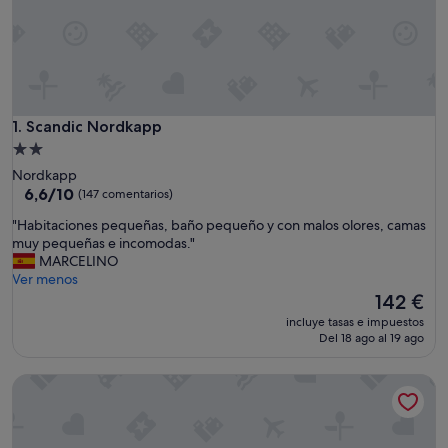
Scandic Nordkapp
1. Scandic Nordkapp
Alojamiento
de
Nordkapp
2.0 estrellas
6.6
6,6/10
(147 comentarios)
sobre
"
"Habitaciones pequeñas, baño pequeño y con malos olores, camas
10,
H
muy pequeñas e incomodas."
(147 comentarios)
a
MARCELINO
b
Ver menos
i
El
142 €
t
precio
incluye tasas e impuestos
a
actual
Del 18 ago al 19 ago
c
es
i
de
The View Hotel
o
142 €
n
e
s