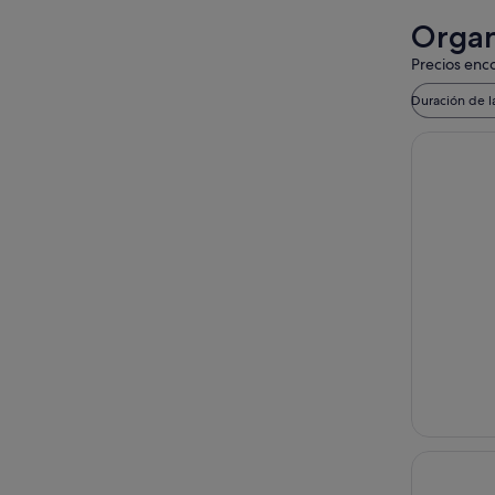
Organ
Precios enco
Duración de l