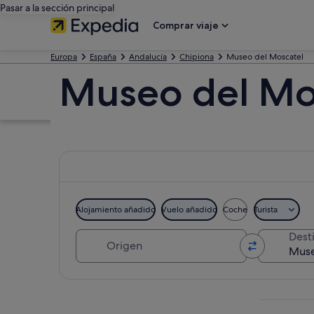
Pasar a la sección principal
Comprar viaje
Europa
España
Andalucía
Chipiona
Museo del Moscatel
Museo del Mo
Alojamiento añadido
Vuelo añadido
Coche
Turista
Origen
Dest
Ver mapa