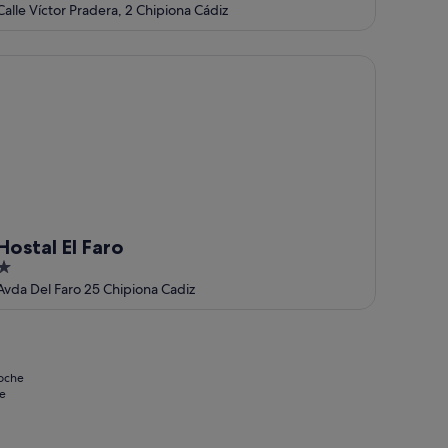
out
Calle Víctor Pradera, 2 Chipiona Cádiz
of
5
stal El Faro
Hostal El Faro
out
Avda Del Faro 25 Chipiona Cadiz
of
5
noche
se