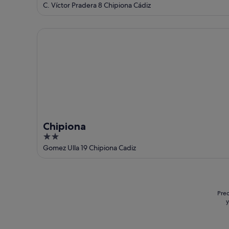
out
C. Víctor Pradera 8 Chipiona Cádiz
of
5
Chipiona
Chipiona
2
out
Gomez Ulla 19 Chipiona Cadiz
of
5
Prec
y