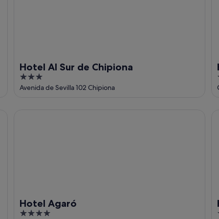
Hotel Al Sur de Chipiona
3
out
Avenida de Sevilla 102 Chipiona
of
5
Hotel Agaró
Ho
Hotel Agaró
4