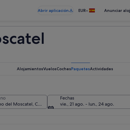
•
Abrir aplicación
EUR
Anunciar alo
scatel
Alojamientos
Vuelos
Coches
Paquetes
Actividades
ino
Fechas
vie., 21 ago. - lun., 24 ago.