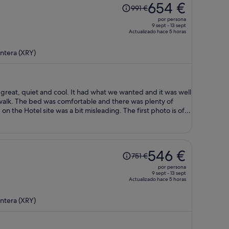
El
654 €
991 €
precio
por persona
era
9 sept - 13 sept
Actualizado hace 5 horas
de
991 €,
ntera (XRY)
ahora
es
de
654 €
It had what we wanted and it was well
por
s plenty of
persona
ich was one of the reasons I chose it. The apartment
does not speak English - though
he listing says free parking. There
t all! There is a station car park 2 minutes away at 16EUR per day.
El
546 €
751 €
precio
por persona
era
9 sept - 13 sept
Actualizado hace 5 horas
de
751 €,
ntera (XRY)
ahora
es
de