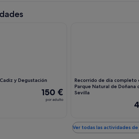
idades
diz y Degustación
Recorrido de día completo de
adiz y Degustación
Recorrido de día completo 
Parque Natural de Doñana
150 €
Sevilla
por adulto
4
Ver todas las actividades de