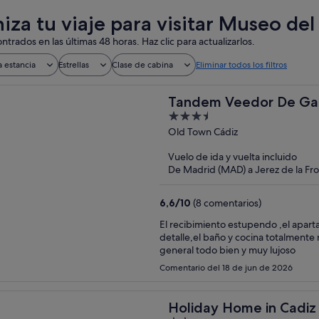
iza tu viaje para visitar Museo de
ntrados en las últimas 48 horas. Haz clic para actualizarlos.
a estancia
Estrellas
Clase de cabina
Eliminar todos los filtros
Tandem Veedor De Gal
3.5
out
Old Town Cádiz
of
Vuelo de ida y vuelta incluido
5
De Madrid (MAD) a Jerez de la Fro
6,6
/
10
(8 comentarios)
El recibimiento estupendo ,el apartamento muy b
detalle,el baño y cocina totalmente
general todo bien y muy lujoso
Comentario del 18 de jun de 2026
Holiday Home in Cadiz