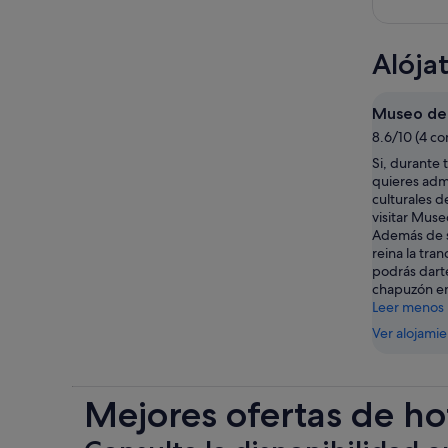
Alója
Museo de
8.6/10 (4 co
Si, durante 
quieres admi
culturales d
visitar Muse
Además de s
reina la tra
podrás dart
chapuzón en 
Leer menos
Ver alojami
Mejores ofertas de ho