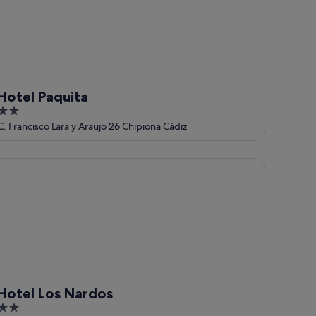
Hotel Paquita
2
out
C. Francisco Lara y Araujo 26 Chipiona Cádiz
of
5
tel Los Nardos
Hotel Los Nardos
2