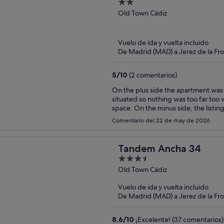
2
out
Old Town Cádiz
of
5
Vuelo de ida y vuelta incluido
De Madrid (MAD) a Jerez de la Fro
5
/
10
(2 comentarios)
On the plus side the apartment was great, quiet and cool. 
situated so nothing was too far too walk. The bed was comfortable and there wa
space. On the minus side, the listing on the Hotel site was a bit misleading. The first photo is of
the beach entitled View from property - wh
Comentario del 22 de may de 2026
is in the middle of a set of streets with no view at all. The host 
Google translate worked fine and she was very helpful. Finally t
isn't any parking a
Tandem Ancha 34
3.5
out
Old Town Cádiz
of
Vuelo de ida y vuelta incluido
5
De Madrid (MAD) a Jerez de la Fro
8,6
/
10
¡Excelente! (37 comentarios)