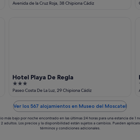
out
Avenida de la Cruz Roja, 38 Chipiona Cádiz
of
5
Hotel Playa De Regla
Ho
Hotel Playa De Regla
3
1
out
Paseo Costa De La Luz, 29 Chipiona Cádiz
of
5
Ver los 567 alojamientos en Museo del Moscatel
io más bajo por noche encontrado en las últimas 24 horas para una estancia de 1 
 2 adultos. Los precios y la disponibilidad están sujetos a cambios. Pueden aplicar
términos y condiciones adicionales.