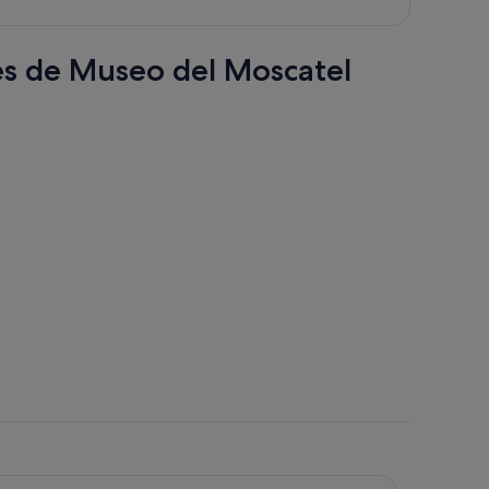
546 €
por
persona
res de Museo del Moscatel