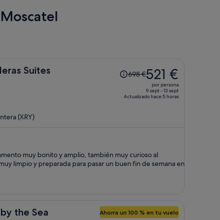
l Moscatel
El
eras Suites
521 €
698 €
precio
por persona
era
9 sept - 13 sept
Actualizado hace 5 horas
de
698 €,
ntera (XRY)
ahora
es
de
521 €
onito y amplio, también muy curioso al
por
 muy limpio y preparada para pasar un buen fin de semana en
persona
 by the Sea
Ahorra un 100 % en tu vuelo