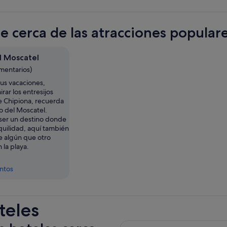
te cerca de las atracciones popula
l Moscatel
mentarios)
tus vacaciones,
rar los entresijos
e Chipiona, recuerda
o del Moscatel.
er un destino donde
nquilidad, aquí también
e algún que otro
la playa.
entos
teles