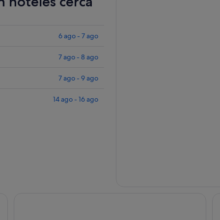
n hoteles cerca
6 ago - 7 ago
7 ago - 8 ago
7 ago - 9 ago
14 ago - 16 ago
Hotel Al Sur de Chipiona
Ho