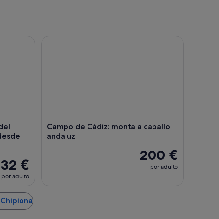
l Parque Natural de Doñana desde Sevilla
Campo de Cádiz: monta a caballo andaluz
del
Campo de Cádiz: monta a caballo
 desde
andaluz
200 €
32 €
por adulto
por adulto
 Chipiona