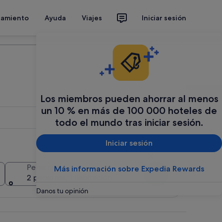
jamiento
Ayuda
Viajes
Iniciar sesión
Organiza tu viaje
Los miembros pueden ahorrar al menos
un 10 % en más de 100 000 hoteles de
todo el mundo tras iniciar sesión.
Iniciar sesión
Añadir varias fechas o destinos
Personas
Más información sobre Expedia Rewards
Buscar
2 personas, 1 habitación
Danos tu opinión