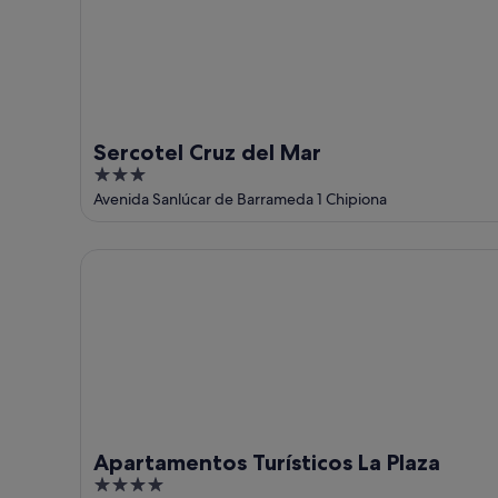
8
ago
de
ago
-
semana,
9
14
ago
ago
-
16
ago
Sercotel Cruz del Mar
3
out
Avenida Sanlúcar de Barrameda 1 Chipiona
of
5
Apartamentos Turísticos La Plaza
Apartamentos Turísticos La Plaza
4