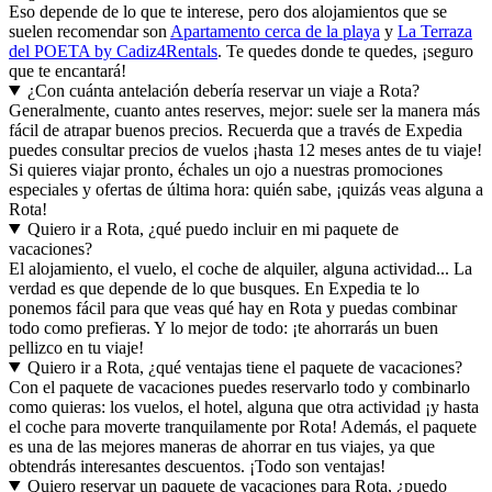
Eso depende de lo que te interese, pero dos alojamientos que se
suelen recomendar son
Apartamento cerca de la playa
y
La Terraza
del POETA by Cadiz4Rentals
. Te quedes donde te quedes, ¡seguro
que te encantará!
¿Con cuánta antelación debería reservar un viaje a Rota?
Generalmente, cuanto antes reserves, mejor: suele ser la manera más
fácil de atrapar buenos precios. Recuerda que a través de Expedia
puedes consultar precios de vuelos ¡hasta 12 meses antes de tu viaje!
Si quieres viajar pronto, échales un ojo a nuestras promociones
especiales y ofertas de última hora: quién sabe, ¡quizás veas alguna a
Rota!
Quiero ir a Rota, ¿qué puedo incluir en mi paquete de
vacaciones?
El alojamiento, el vuelo, el coche de alquiler, alguna actividad... La
verdad es que depende de lo que busques. En Expedia te lo
ponemos fácil para que veas qué hay en Rota y puedas combinar
todo como prefieras. Y lo mejor de todo: ¡te ahorrarás un buen
pellizco en tu viaje!
Quiero ir a Rota, ¿qué ventajas tiene el paquete de vacaciones?
Con el paquete de vacaciones puedes reservarlo todo y combinarlo
como quieras: los vuelos, el hotel, alguna que otra actividad ¡y hasta
el coche para moverte tranquilamente por Rota! Además, el paquete
es una de las mejores maneras de ahorrar en tus viajes, ya que
obtendrás interesantes descuentos. ¡Todo son ventajas!
Quiero reservar un paquete de vacaciones para Rota, ¿puedo