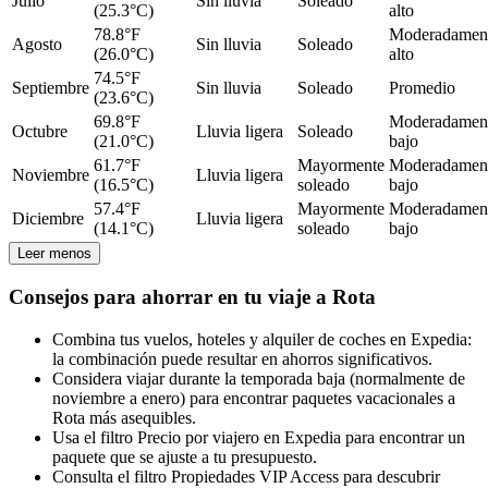
Julio
Sin lluvia
Soleado
(25.3°C)
alto
78.8°F
Moderadamen
Agosto
Sin lluvia
Soleado
(26.0°C)
alto
74.5°F
Septiembre
Sin lluvia
Soleado
Promedio
(23.6°C)
69.8°F
Moderadamen
Octubre
Lluvia ligera
Soleado
(21.0°C)
bajo
61.7°F
Mayormente
Moderadamen
Noviembre
Lluvia ligera
(16.5°C)
soleado
bajo
57.4°F
Mayormente
Moderadamen
Diciembre
Lluvia ligera
(14.1°C)
soleado
bajo
Leer menos
Consejos para ahorrar en tu viaje a Rota
Combina tus vuelos, hoteles y alquiler de coches en Expedia:
la combinación puede resultar en ahorros significativos.
Considera viajar durante la temporada baja (normalmente de
noviembre a enero) para encontrar paquetes vacacionales a
Rota más asequibles.
Usa el filtro Precio por viajero en Expedia para encontrar un
paquete que se ajuste a tu presupuesto.
Consulta el filtro Propiedades VIP Access para descubrir