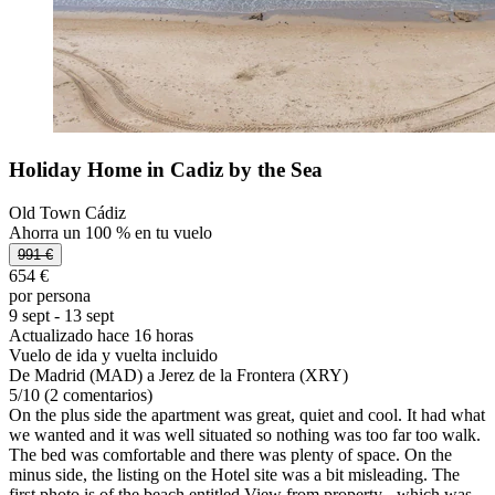
Holiday Home in Cadiz by the Sea
Old Town Cádiz
Ahorra un 100 % en tu vuelo
991 €
654 €
por persona
9 sept - 13 sept
Actualizado hace 16 horas
Vuelo de ida y vuelta incluido
De Madrid (MAD) a Jerez de la Frontera (XRY)
5
/
10
(2 comentarios)
On the plus side the apartment was great, quiet and cool. It had what
we wanted and it was well situated so nothing was too far too walk.
The bed was comfortable and there was plenty of space. On the
minus side, the listing on the Hotel site was a bit misleading. The
first photo is of the beach entitled View from property - which was