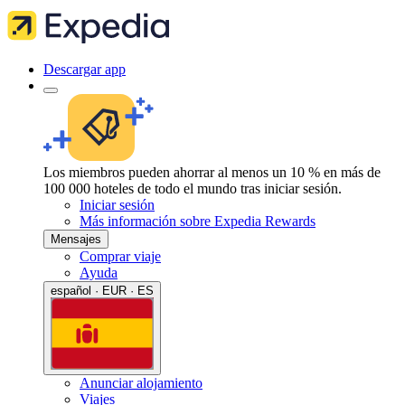
Descargar app
Los miembros pueden ahorrar al menos un 10 % en más de
100 000 hoteles de todo el mundo tras iniciar sesión.
Iniciar sesión
Más información sobre Expedia Rewards
Mensajes
Comprar viaje
Ayuda
español · EUR · ES
Anunciar alojamiento
Viajes