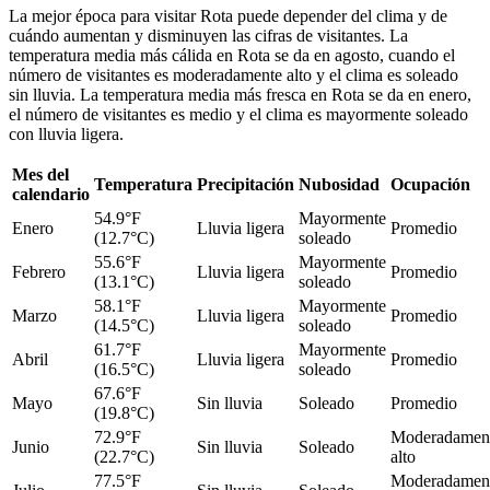
La mejor época para visitar Rota puede depender del clima y de
cuándo aumentan y disminuyen las cifras de visitantes. La
temperatura media más cálida en Rota se da en agosto, cuando el
número de visitantes es moderadamente alto y el clima es soleado
sin lluvia. La temperatura media más fresca en Rota se da en enero,
el número de visitantes es medio y el clima es mayormente soleado
con lluvia ligera.
Mes del
Temperatura
Precipitación
Nubosidad
Ocupación
calendario
54.9°F
Mayormente
Enero
Lluvia ligera
Promedio
(12.7°C)
soleado
55.6°F
Mayormente
Febrero
Lluvia ligera
Promedio
(13.1°C)
soleado
58.1°F
Mayormente
Marzo
Lluvia ligera
Promedio
(14.5°C)
soleado
61.7°F
Mayormente
Abril
Lluvia ligera
Promedio
(16.5°C)
soleado
67.6°F
Mayo
Sin lluvia
Soleado
Promedio
(19.8°C)
72.9°F
Moderadamen
Junio
Sin lluvia
Soleado
(22.7°C)
alto
77.5°F
Moderadamen