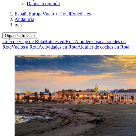
Danos tu opinión
España
Europa
Vuelo + Hotel
Expedia.es
Andalucía
Rota
Organiza tu viaje
Guía de viaje de Rota
Hoteles en Rota
Alquileres vacacionales en
Rota
Vuelos a Rota
Actividades en Rota
Alquiler de coches en Rota