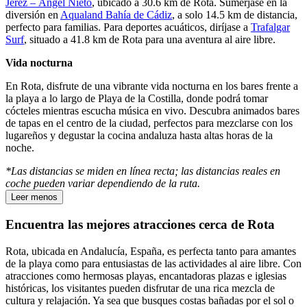
Jerez – Ángel Nieto
, ubicado a 30.6 km de Rota. Sumérjase en la
diversión en
Aqualand Bahía de Cádiz
, a solo 14.5 km de distancia,
perfecto para familias. Para deportes acuáticos, diríjase a
Trafalgar
Surf
, situado a 41.8 km de Rota para una aventura al aire libre.
Vida nocturna
En Rota, disfrute de una vibrante vida nocturna en los bares frente a
la playa a lo largo de Playa de la Costilla, donde podrá tomar
cócteles mientras escucha música en vivo. Descubra animados bares
de tapas en el centro de la ciudad, perfectos para mezclarse con los
lugareños y degustar la cocina andaluza hasta altas horas de la
noche.
*Las distancias se miden en línea recta; las distancias reales en
coche pueden variar dependiendo de la ruta.
Leer menos
Encuentra las mejores atracciones cerca de Rota
Rota, ubicada en Andalucía, España, es perfecta tanto para amantes
de la playa como para entusiastas de las actividades al aire libre. Con
atracciones como hermosas playas, encantadoras plazas e iglesias
históricas, los visitantes pueden disfrutar de una rica mezcla de
cultura y relajación. Ya sea que busques costas bañadas por el sol o