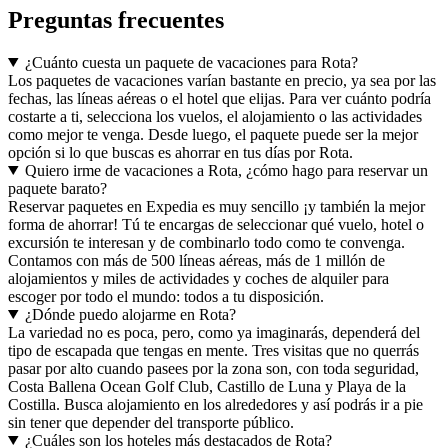
Preguntas frecuentes
¿Cuánto cuesta un paquete de vacaciones para Rota?
Los paquetes de vacaciones varían bastante en precio, ya sea por las
fechas, las líneas aéreas o el hotel que elijas. Para ver cuánto podría
costarte a ti, selecciona los vuelos, el alojamiento o las actividades
como mejor te venga. Desde luego, el paquete puede ser la mejor
opción si lo que buscas es ahorrar en tus días por Rota.
Quiero irme de vacaciones a Rota, ¿cómo hago para reservar un
paquete barato?
Reservar paquetes en Expedia es muy sencillo ¡y también la mejor
forma de ahorrar! Tú te encargas de seleccionar qué vuelo, hotel o
excursión te interesan y de combinarlo todo como te convenga.
Contamos con más de 500 líneas aéreas, más de 1 millón de
alojamientos y miles de actividades y coches de alquiler para
escoger por todo el mundo: todos a tu disposición.
¿Dónde puedo alojarme en Rota?
La variedad no es poca, pero, como ya imaginarás, dependerá del
tipo de escapada que tengas en mente. Tres visitas que no querrás
pasar por alto cuando pasees por la zona son, con toda seguridad,
Costa Ballena Ocean Golf Club, Castillo de Luna y Playa de la
Costilla. Busca alojamiento en los alrededores y así podrás ir a pie
sin tener que depender del transporte público.
¿Cuáles son los hoteles más destacados de Rota?