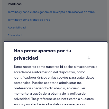
Políticas
Términos y condiciones generales (excepto para reservas de Vrbo)
Términos y condiciones de Vrbo
Accesibilidad
Privacidad
Cookies
Nos preocupamos por tu
Condiciones de uso
privacidad
Información legal/contacto
Pautas sobre el contenido y cómo denunciar contenido
Tanto nosotros como nuestros
16
socios almacenamos o
accedemos a información del dispositivo, como
identificadores únicos en las cookies para tratar datos
Ayuda
personales. Puedes aceptar o administrar tus
Ayuda
preferencias haciendo clic abajo o, en cualquier
momento, a través de la página de la política de
Cancelar un vuelo
privacidad. Tus preferencias se notificarán a nuestros
Cancelar una reserva de hotel o de un alquiler vacacional
socios y no afectarán a los datos de navegación.