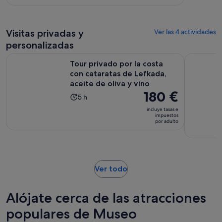
por
es
adulto*
de
7 días
Visitas privadas y
Ver las 4 actividades
personalizadas
Tour privado por la costa con cataratas de Lefkada, aceite de
Lefkada: E
Tour privado por la costa
con cataratas de Lefkada,
aceite de oliva y vino
El
180 €
La
5 h
precio
duración
incluye tasas e
es
impuestos
de
por adulto
de
la
180 €
actividad
por
es
adulto
de
Se
Ver todo
5 horas
abre
en
Alójate cerca de las atracciones
una
pestaña
populares de Museo
nueva