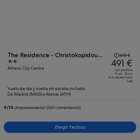
El
The Residence - Christokopidou
670 €
precio
491 €
2
Hotel & SPA
era
out
Athens City Centre
por persona
de
of
9 oct - 12 oct
Actualizado hace
670 €,
5
1 día
ahora
Vuelo de ida y vuelta sin escalas incluido
es
De Madrid (MAD) a Atenas (ATH)
de
491 €
9
/
10
¡Impresionante! (367 comentarios)
por
persona
Elegir fechas