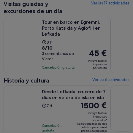
Visitas guiadas y
Ver las 17 actividades
excursiones de un día
Tour en barco en Egremni, Porto Katsikia y Agiofili en Lefka
Nydri: Cru
Tour en barco en Egremni,
Porto Katsikia y Agiofili en
Lefkada
La
8 h
8.0
8/10
duración
El
45 €
sobre
3 comentarios de
de
precio
Viator
10
la
incluye tasas e
es
impuestos
con
actividad
Cancelación gratuita
por adulto
de
3
es
45 €
comentarios
de
Historia y cultura
Ver las 6 actividades
por
8 horas
Se 
Desde Lefkada: crucero de 7 días en velero de isla en isla
Visita gui
adulto
Desde Lefkada: crucero de 7
días en velero de isla en isla
El
1500 €
La
7 d
precio
duración
incluye tasas e
es
impuestos
de
por adulto*
de
la
* Selecciona más de dos
Cancelación
1500 €
adultos para que el
actividad
gratuita
precio sea más bajo