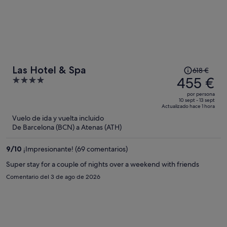
El
Las Hotel & Spa
618 €
precio
455 €
4
era
out
por persona
de
of
10 sept - 13 sept
Actualizado hace 1 hora
618 €,
5
Vuelo de ida y vuelta incluido
ahora
De Barcelona (BCN) a Atenas (ATH)
es
de
9
/
10
¡Impresionante! (69 comentarios)
455 €
por
Super stay for a couple of nights over a weekend with friends
persona
Comentario del 3 de ago de 2026