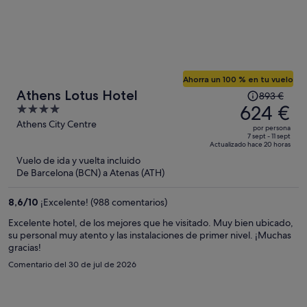
Ahorra un 100 % en tu vuelo
El
Athens Lotus Hotel
893 €
precio
624 €
4
era
out
Athens City Centre
por persona
de
of
7 sept - 11 sept
Actualizado hace 20 horas
893 €,
5
Vuelo de ida y vuelta incluido
ahora
De Barcelona (BCN) a Atenas (ATH)
es
de
8,6
/
10
¡Excelente! (988 comentarios)
624 €
por
Excelente hotel, de los mejores que he visitado. Muy bien ubicado,
su personal muy atento y las instalaciones de primer nivel. ¡Muchas
persona
gracias!
Comentario del 30 de jul de 2026