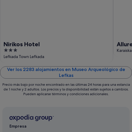
ago
ago
-
16
ago
Nirikos Hotel
Allur
3
Karaiska
out
Lefkada Town Lefkada
of
5
Ver los 2283 alojamientos en Museo Arqueológico de
Lefkas
Precio más bajo por noche encontrado en las últimas 24 horas para una estancia
de 1 noche y 2 adultos. Los precios y la disponibilidad están sujetos a cambios.
Pueden aplicarse términos y condiciones adicionales.
Empresa