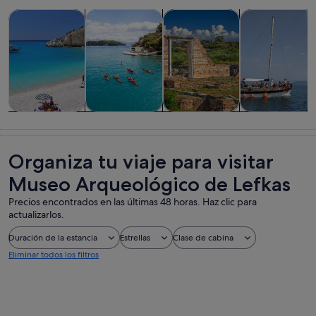
Se abre en una pestaña
Se abre en una pesta
Se abre en u
Visitas guiadas y excursiones de un día
Actividades acuáticas
Historia y cultura
Comidas, bebid
Visitas guiadas
Actividades
Historia y
Comidas,
y excursiones
acuáticas
cultura
bebidas y vida
de un día
nocturna
Organiza tu viaje para visitar
Museo Arqueológico de Lefkas
Precios encontrados en las últimas 48 horas. Haz clic para
actualizarlos.
Duración de la estancia
Estrellas
Clase de cabina
Eliminar todos los filtros