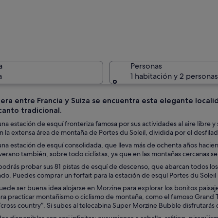
Un lago c
a
Personas
a
1 habitación y 2 personas
tera entre Francia y Suiza se encuentra esta elegante local
anto tradicional.
Un pueblo
na estación de esquí fronteriza famosa por sus actividades al aire libre y s
 la extensa área de montaña de Portes du Soleil, dividida por el desfil
na estación de esquí consolidada, que lleva más de ochenta años haciend
erano también, sobre todo ciclistas, ya que en las montañas cercanas se 
podrás probar sus 81 pistas de esquí de descenso, que abarcan todos los 
do. Puedes comprar un forfait para la estación de esquí Portes du Soleil
ede ser buena idea alojarse en Morzine para explorar los bonitos paisajes
ra practicar montañismo o ciclismo de montaña, como el famoso Grand To
“cross country”. Si subes al telecabina Super Morzine Bubble disfrutarás