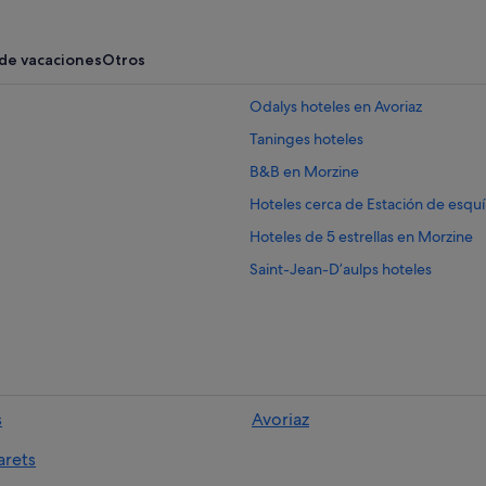
 de vacaciones
Otros
Odalys hoteles en Avoriaz
Taninges hoteles
B&B en Morzine
Hoteles cerca de Estación de esquí
Hoteles de 5 estrellas en Morzine
Saint-Jean-Dʼaulps hoteles
Casas en árboles en Alta Saboya
Castillos en Alta Saboya
Cgh hoteles en Morzine
Hoteles cerca de Telesquí Proclou
s
Avoriaz
Verchaix hoteles
arets
Hoteles con spa en Morzine