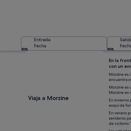
Entrada
Salid
Fecha
Fech
Ver mapa
En la fron
con un enc
Morzine es u
encuentra en
Morzine es u
Morzine en v
Morzine
Viaja a Morzine
En invierno 
esquí de fon
En verano pu
senderos pa
de ciclismo 