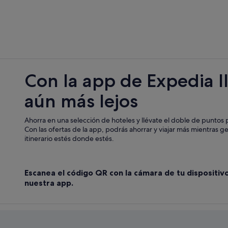
Chalets en Morzine
Hoteles con bar en Morzine
Hoteles boutique en Alta Saboya
Albergues en Morzine
Hoteles cerca de Les Portes du Sole
Con la app de Expedia l
Albergues en Avoriaz
aún más lejos
Essert-Romand hoteles
Ahorra en una selección de hoteles y llévate el doble de puntos p
Con las ofertas de la app, podrás ahorrar y viajar más mientras g
itinerario estés donde estés.
Escanea el código QR con la cámara de tu dispositiv
nuestra app.