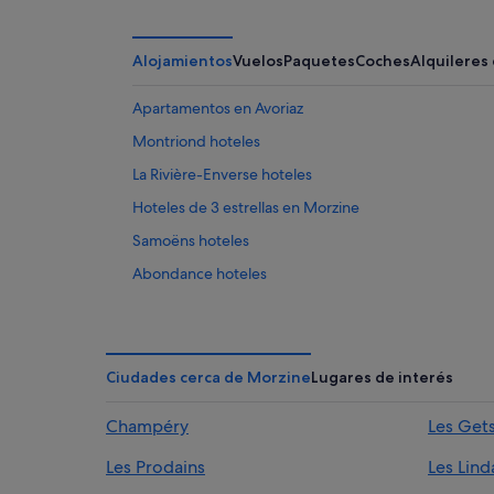
Alojamientos
Vuelos
Paquetes
Coches
Alquileres
Apartamentos en Avoriaz
Montriond hoteles
La Rivière-Enverse hoteles
Hoteles de 3 estrellas en Morzine
Samoëns hoteles
Abondance hoteles
Centros vacacionales en Morzine
Sixt-Fer-A-Cheval hoteles
Saint-Sigismond hoteles
Ciudades cerca de Morzine
Lugares de interés
Morzine hoteles
Champéry
Les Get
Campings de caravanas en Morzine
Les Prodains
Les Lind
Hoteles con piscina en Morzine