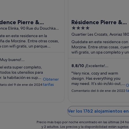
dence Pierre &
Résidence Pierre &
4
nces Avoriaz Saskia
nce Elinka, 90 Rue du Douchka
Vacances Atria Croza
ne Haute-Savoie
out
Quartier Les Crozats, Avoriaz 18
ise
e en este residence en la
Avoriaz Haute-Savoie
of
a de Morzine. Entre otras cosas,
Quédate en este residence con
 con wifi gratis, un parque
5
Morzine. Entre otras cosas, cue
co y aparcamiento en las
wifi gratis, un spa completo y un
aciones. Dos atracciones ...
gimnasio. Algo que los huésped
Muy bueno!
destacan en los ...
omentarios)
8,8
/
10
¡Excelente!
tel esta super completo,
(198 comentarios)
 todos los utensilios para
"Very nice, cozy and warm
r. la habitación es super
design. Has everything you
Obtener
 y la vista es increíble.
may need. It’s ski-in/ski-out,
tarifas
ario del 9 de ene de 2024
O
 unos pasos tienes un
literally, just ask for the slope
ta
Comentario del 6 de ene de 2022
mercado. E"
to take. Enjoy!"
Ver los 1762 alojamientos e
Precio más bajo por noche encontrado en las últimas 24 ho
y 2 adultos. Los precios y la disponibilidad están sujet