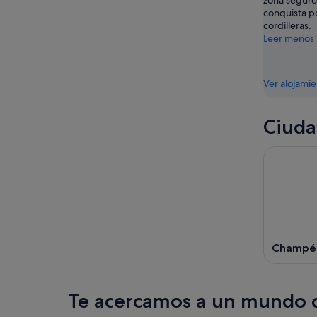
zona seguro
conquista p
ago
ago
cordilleras.
-
Leer menos
16
ago
Ver alojami
Ciuda
Champé
Te acercamos a un mundo d