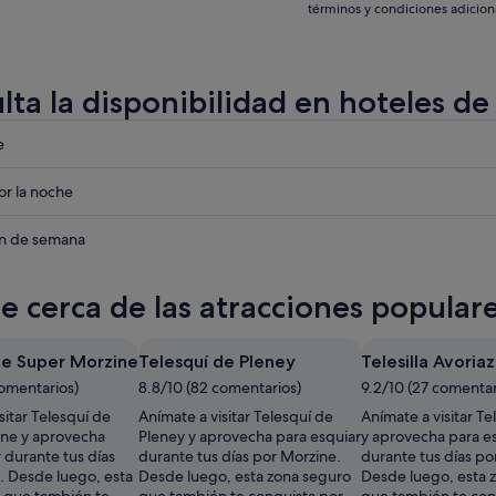
términos y condiciones adicion
lta la disponibilidad en hoteles d
eba
e
eba
r la noche
eba
in de semana
te cerca de las atracciones popula
de Super Morzine
Telesquí de Pleney
Telesilla Avoriaz
comentarios)
8.8/10 (82 comentarios)
9.2/10 (27 comentar
sitar Telesquí de
Anímate a visitar Telesquí de
Anímate a visitar Tel
ne y aprovecha
Pleney y aprovecha para esquiar
y aprovecha para e
 durante tus días
durante tus días por Morzine.
durante tus días por
. Desde luego, esta
Desde luego, esta zona seguro
Desde luego, esta 