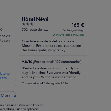
Hôtel Névé
3
El
ts
165 €
out
precio
00
702 route de la
Del 30 ago al 31 ago
plagne Morzine
of
es
incluye tasas e impuestos
 spa de
5
de
nta con
Quédate en este hotel con spa de
165 €
Morzine. Entre otras cosas, cuenta con
es
desayuno gratis, wifi gratis y
por
aparcamiento gratuito. Algo que los
noche
huéspedes destacan ...
del
9,8
/
10
¡Excepcional! (127 comentarios)
30
"Perfect destination for our family to
ago
stay in Morzine. Everyone was friendly
btener
al
and helpful. With the most amazing
rifas
31
cocktails! Thanks to all."
Comentario del 3 de ago de 2026
ago
n Morzine
ras para una estancia de 1 noche
os a cambios. Pueden aplicarse