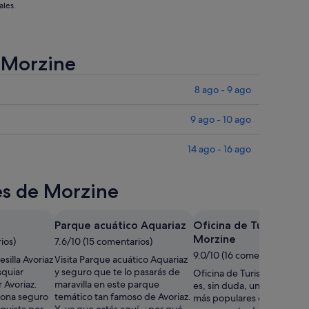
ales.
e Morzine
8 ago - 9 ago
9 ago - 10 ago
14 ago - 16 ago
res de Morzine
Parque acuático Aquariaz
Oficina de Turismo de
Morzine
ios)
7.6/10 (15 comentarios)
9.0/10 (16 comentarios)
esilla Avoriaz
Visita Parque acuático Aquariaz
squiar
y seguro que te lo pasarás de
Oficina de Turismo de Mor
 Avoriaz.
maravilla en este parque
es, sin duda, uno de los ri
zona seguro
temático tan famoso de Avoriaz.
más populares de Morzine