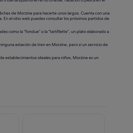
smo o barranquismo en el río Dranse, natación o pesca en el
rêches de Morzine para hacerte unos largos. Cuenta con una
spa. En el sitio web puedes consultar los próximos partidos de
es como la “fondue” o la “tartiflette”, un plato elaborado a
nguna estación de tren en Morzine, pero sí un servicio de
n de establecimientos ideales para niños, Morzine es un
Atria Crozats
Hôtel Névé