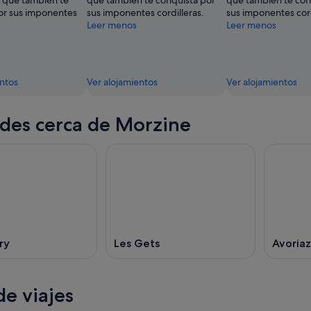
 que también te
que también te conquista por
que también te con
or sus imponentes
sus imponentes cordilleras.
sus imponentes cord
Leer menos
Leer menos
entos
Ver alojamientos
Ver alojamientos
des cerca de Morzine
ry
Les Gets
Avoriaz
e viajes