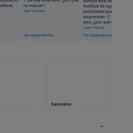
quista por
Y, ya que estás aquí, ¿por qué
aunque este destino esco
illeras.
no esquiar?
multitud de lugares y
Leer menos
actividades que seguro qu
sorprenden. Y, ya que está
aquí, ¿por qué no esquiar?
Leer menos
Ver alojamientos
Ver alojamientos
Samoëns