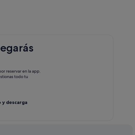
il
legarás
or reservar en la app.
estionas todo tu
o y descarga