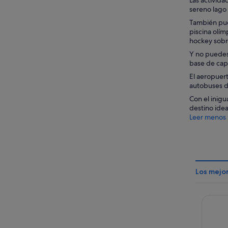
Las activida
sereno lago
También pue
piscina olím
hockey sobre
Y no puedes 
base de cap
El aeropuer
autobuses d
Con el inigu
destino idea
Leer menos
Los mejo
Résiden