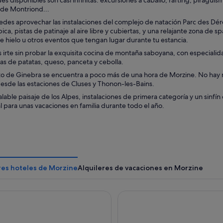
des disponibles son casi infinitas: excursiones a caballo, rafting, piragüi
 de Montriond...
des aprovechar las instalaciones del complejo de natación Parc des Dé
pica, pistas de patinaje al aire libre y cubiertas, y una relajante zona de 
 hielo u otros eventos que tengan lugar durante tu estancia.
irte sin probar la exquisita cocina de montaña saboyana, con especialidad
as de patatas, queso, panceta y cebolla.
to de Ginebra se encuentra a poco más de una hora de Morzine. No hay ni
esde las estaciones de Cluses y Thonon-les-Bains.
alable paisaje de los Alpes, instalaciones de primera categoría y un sinfí
l para unas vacaciones en familia durante todo el año.
res hoteles de Morzine
Alquileres de vacaciones en Morzine
ce Pierre & Vacances Avoriaz Saskia Falaise
Résidence Pierre & Vacances 