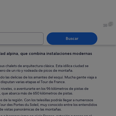
ubierto de nieve con montañas al fondo y un área boscosa a la derecha.
Un grupo de ciervos en un c
25
Buscar
idad alpina, que combina instalaciones modernas
 cubierto de nieve con pistas de esquí y edificios.
Un resort invernal cubierto d
us chalets de arquitectura clásica. Esta idílica ciudad se
adero de un río y rodeada de picos de montaña.
o las delicias de los amantes del esquí. Mucha gente viaja a
disputan varias etapas el Tour de France.
niveles, o aventurarte en los 96 kilómetros de pistas de
 , que abarca más de 650 kilómetros de pistas.
 de la región. Con los telesillas podrás llegar a numerosos
ur des Portes du Soleil, muy conocido entre los entendidos
 de vistas panorámicas de las montañas.