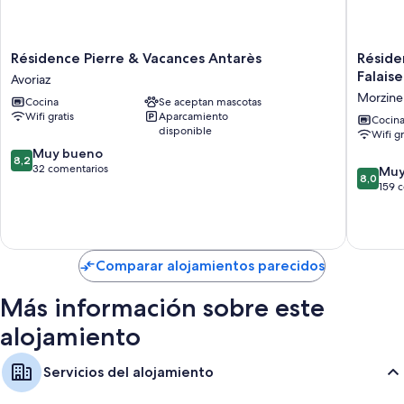
Además, otros servicios que encontrarás en todas las habitaciones
incluyen los siguientes:
Résidence
Résiden
Résidence Pierre & Vacances Antarès
Réside
Tronas y cunas
Pierre
Pierre
Falaise
Avoriaz
&
&
Bañeras o duchas y artículos de higiene personal gratuitos
Morzine
Cocina
Se aceptan mascotas
Vacances
Vacance
Wifi gratis
Aparcamiento
Balcones, cocinas básicas y frigoríficos
Antarès
Avoriaz
Cocin
disponible
Wifi gr
Avoriaz
Saskia
8.2
Muy bueno
Falaise
8,2
sobre
32 comentarios
Morzine
8.0
Muy
8,0
10,
sobre
159 
Muy
10,
bueno,
Muy
32 comentarios
bueno,
159 com
Comparar alojamientos parecidos
Más información sobre este
alojamiento
Servicios del alojamiento