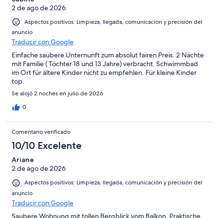
4
Normal
2 de ago de 2026
de
-
2
Aspectos positivos: Limpieza, llegada, comunicación y precisión del
Mediocre
-
anuncio
Horrible
Traducir con Google
Einfache saubere Unternunft zum absolut fairen Preis. 2 Nächte
mit Familie ( Töchter 18 und 13 Jahre) verbracht. Schwimmbad
im Ort für ältere Kinder nicht zu empfehlen. Für kleine Kinder
top.
Se alojó 2 noches en julio de 2026
0
Comentario verificado
10/10 Excelente
Ariane
2 de ago de 2026
Aspectos positivos: Limpieza, llegada, comunicación y precisión del
anuncio
Traducir con Google
Saubere Wohnung mit tollen Bergblick vom Balkon. Praktische