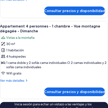
detalles
de
Consultar precios y disponibilidad
Apartamento
superior,
2
Abrir
Una cabaña de madera con un balcón, u
6
habitaciones
Appartement 4 personnes - 1 chambre - Vue montagne
todas
dégagée - Dimanche
las
Vistas a la montaña
fotos
30 m²
de
1 habitación
Appartement
4
4 huéspedes
personnes
1 cama doble y 2 sofás cama individuales O 2 camas individuales y 2
sofás cama individuales
-
1
Wifi gratis
chambre
Más
Ver más detalles
-
detalles
de
Vue
Consultar precios y disponibilidad
Appartement
montagne
4
dégagée
personnes
Inicia sesión para echar un vistazo a las ventajas y los
-
-