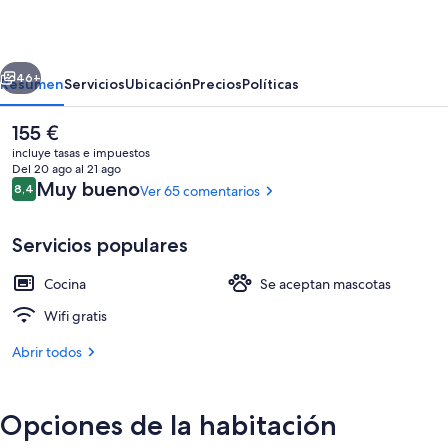
&
Vacances
erior
Siguiente
Avoriaz
46+
Resumen
Servicios
Ubicación
Precios
Políticas
Electra
El
155 €
precio
incluye tasas e impuestos
actual
Del 20 ago al 21 ago
es
Comentarios
Muy bueno
8,4
Ver 65 comentarios
8,4 de 10
de
155 €
Servicios populares
Cocina
Se aceptan mascotas
Apartamento superior, 2 habitaciones 
Wifi gratis
Abrir todos
Opciones de la habitación