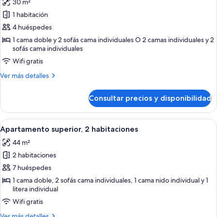
30 m²
fotos
1 habitación
de
4 huéspedes
Appartement
4
1 cama doble y 2 sofás cama individuales O 2 camas individuales y 2
sofás cama individuales
personnes
Wifi gratis
-
1
Más
Ver más detalles
chambre
detalles
de
-
Consultar precios y disponibilidad
Appartement
Vue
4
montagne
personnes
Abrir
Una terraza de madera con dos sillas,
7
-
dégagée
Apartamento superior, 2 habitaciones
todas
1
44 m²
chambre
las
-
2 habitaciones
fotos
Vue
de
7 huéspedes
montagne
Apartamento
dégagée
1 cama doble, 2 sofás cama individuales, 1 cama nido individual y 1
litera individual
superior,
2
Wifi gratis
habitaciones
Más
Ver más detalles