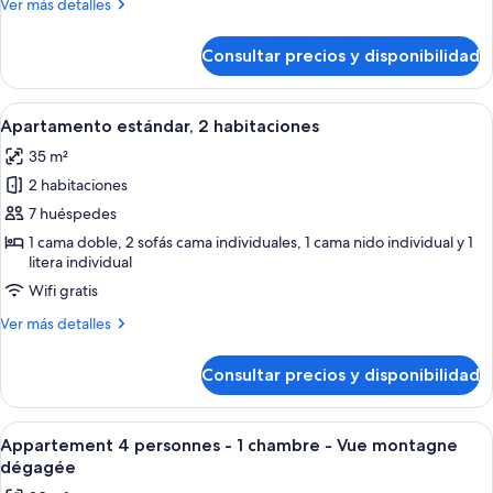
Más
Ver más detalles
1
detalles
de
chambre
Consultar precios y disponibilidad
Appartement
4
personnes
Abrir
Habitación de hotel con una cama gra
8
-
Apartamento estándar, 2 habitaciones
todas
1
35 m²
chambre
las
2 habitaciones
fotos
de
7 huéspedes
Apartamento
1 cama doble, 2 sofás cama individuales, 1 cama nido individual y 1
litera individual
estándar,
2
Wifi gratis
habitaciones
Más
Ver más detalles
detalles
de
Consultar precios y disponibilidad
Apartamento
estándar,
2
Abrir
Una cabaña de madera con un balcón, u
6
habitaciones
Appartement 4 personnes - 1 chambre - Vue montagne
todas
dégagée
las