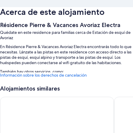
Acerca de este alojamiento
Résidence Pierre & Vacances Avoriaz Electra
Quédate en este residence para familias cerca de Estación de esquí de
Avoriaz
En Résidence Pierre & Vacances Avoriaz Electra encontrarás todo lo que
necesitas. Lánzate a las pistas en este residence con acceso directo a las
pistas de esquí, esquí alpino y transporte a las pistas de esquí. Los
huéspedes pueden conectarse al wifi gratuito de las habitaciones.
También hay otros servicios, como:
Información sobre los derechos de cancelación
Un servicio gratuito de transporte por la zona, un punto de recarga
para coches y un parque acuático (de pago)
Alojamientos similares
Servicio de cuidado infantil (de pago), espacio para bicicletas y
Résidence Pierre & Vacances Antarès
Résidenc
personal multilingüe
Juegos
Características de la habitación
Las 74 habitaciones cuentan con comodidades que incluyen wifi gratis,
además de máquinas de café espresso.