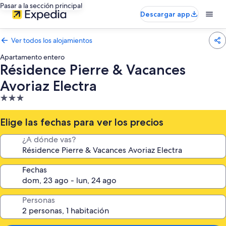
Pasar a la sección principal
Descargar app
Ver todos los alojamientos
Apartamento entero
Résidence Pierre & Vacances
Avoriaz Electra
Alojamiento
de
3.0 estrellas
Elige las fechas para ver los precios
¿A dónde vas?
Fechas
Personas