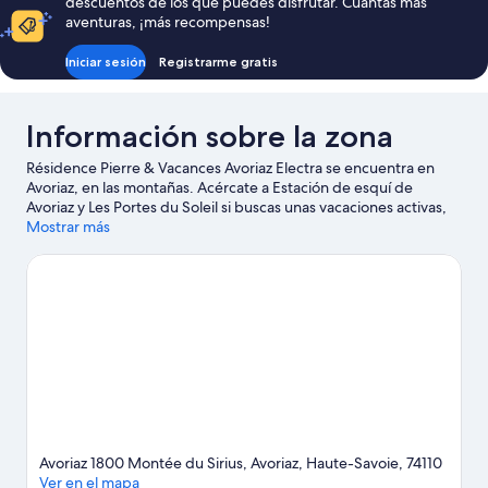
descuentos de los que puedes disfrutar. Cuantas más
1
Dimanche
aventuras, ¡más recompensas!
chambre
-
Iniciar sesión
Registrarme gratis
Vue
montagne
dégagée
Información sobre la zona
-
Dimanche
Résidence Pierre & Vacances Avoriaz Electra se encuentra en
Avoriaz, en las montañas. Acércate a Estación de esquí de
Avoriaz y Les Portes du Soleil si buscas unas vacaciones activas,
donde también puedes acercarte a atractivos turísticos como
Mostrar más
Parque acuático Aquariaz y Parque temático Espace Aquatique.
¿Viajas con niños? Si es así, puedes llevarlos a Luge 4 Saisons o a
Jardín botánico alpino Jaysinia. Aprovecha que la montaña está
cerca para disfrutar del esquí de fondo y de unas clases de
esquí, y no te pierdas actividades como el descenso en trineo y
los paseos en moto de nieve.
Ver guía de viaje de Morzine
Ver más residences en Morzine
Avoriaz 1800 Montée du Sirius, Avoriaz, Haute-Savoie, 74110
Ver en el mapa