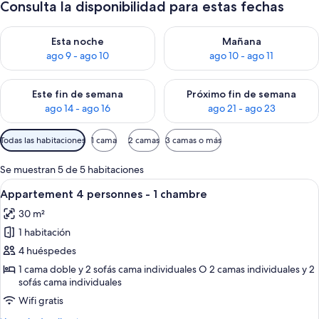
Consulta la disponibilidad para estas fechas
Consulta la disponibilidad para esta noche, ago 9 - ago 10
Consulta la disponibilidad par
Esta noche
Mañana
ago 9 - ago 10
ago 10 - ago 11
Consulta la disponibilidad para este fin de semana, ago 14 - a
Consulta la disponibilidad par
Este fin de semana
Próximo fin de semana
ago 14 - ago 16
ago 21 - ago 23
Filtros
Todas las habitaciones
1 cama
2 camas
3 camas o más
disponibles
para
Se muestran 5 de 5 habitaciones
las
Abrir
Un dormitorio con cama, ventana con vi
7
Appartement 4 personnes - 1 chambre
habitaciones
todas
30 m²
las
1 habitación
fotos
de
4 huéspedes
Appartement
1 cama doble y 2 sofás cama individuales O 2 camas individuales y 2
sofás cama individuales
4
personnes
Wifi gratis
-