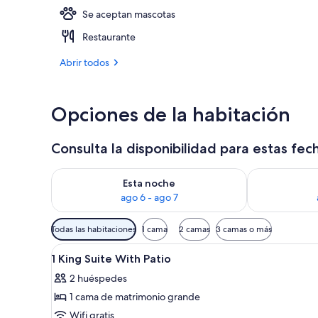
Se aceptan mascotas
Terraza o pat
Restaurante
Abrir todos
Opciones de la habitación
Consulta la disponibilidad para estas fec
Consulta la disponibilidad para esta noche, ago 6 - 
Consulta la d
Esta noche
ago 6 - ago 7
Filtros
Todas las habitaciones
1 cama
2 camas
3 camas o más
disponibles
Abrir
Un hotel con fachada curva, as
para
1
1 King Suite With Patio
todas
las
2 huéspedes
las
habitaciones
1 cama de matrimonio grande
fotos
de
Wifi gratis