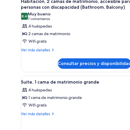
3
Habitación, 2 camas de matrimonio, accesible par
Patio
todas
Large
personas con discapacidad (Bathroom, Balcony)
Patio
las
Muy bueno
8,4
fotos
8,4 de 10
(7 comentarios)
7 comentarios
de
4 huéspedes
Habitación,
2 camas de matrimonio
2
Wifi gratis
camas
Más
Ver más detalles
de
detalles
matrimonio,
de
Consultar precios y disponibilida
accesible
Habitación,
2
para
camas
personas
Abrir
Habitación de hotel con cama, es
6
de
Suite, 1 cama de matrimonio grande
con
todas
matrimonio,
4 huéspedes
discapacidad
accesible
las
para
(Bathroom,
1 cama de matrimonio grande
fotos
personas
Balcony)
de
Wifi gratis
con
Suite,
discapacidad
Más
Ver más detalles
(Bathroom,
1
detalles
Balcony)
de
cama
Suite,