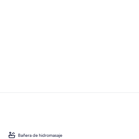
Una piscina a
Recepción
Bañera de hidromasaje