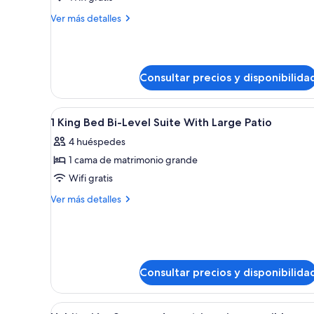
1
Más
Ver más detalles
King
detalles
de
Suite
1
With
King
Patio
Consultar precios y disponibilida
Suite
With
Patio
Abrir
Una habitación de hotel con una
14
1 King Bed Bi-Level Suite With Large Patio
todas
4 huéspedes
las
1 cama de matrimonio grande
fotos
de
Wifi gratis
1
Más
Ver más detalles
King
detalles
de
Bed
1
Bi-
King
Level
Bed
Consultar precios y disponibilida
Suite
Bi-
Level
With
Suite
Large
Abrir
Habitación de hotel con dos cam
With