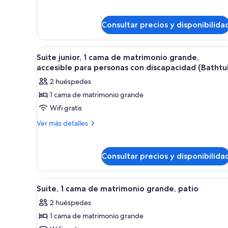
de
1
matrimonio
cama
Consultar precios y disponibilida
grande
de
matrimonio
grande
Abrir
Habitación de hotel con una ca
4
Suite junior, 1 cama de matrimonio grande,
todas
accesible para personas con discapacidad (Bathtu
las
2 huéspedes
fotos
1 cama de matrimonio grande
de
Wifi gratis
Suite
junior,
Más
Ver más detalles
detalles
1
de
cama
Suite
de
Consultar precios y disponibilida
junior,
matrimonio
1
cama
grande,
Abrir
Ropa de cama de alta calidad, c
5
de
Suite, 1 cama de matrimonio grande, patio
accesible
todas
matrimonio
para
2 huéspedes
grande,
las
personas
accesible
1 cama de matrimonio grande
fotos
para
con