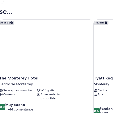
e...
The Monterey Hotel
Hyatt Reg
Anuncio
Anuncio
The Monterey Hotel
Hyatt Reg
Centro de Monterrey
Monterey
Se aceptan mascotas
Wifi gratis
Piscina
Gimnasio
Aparcamiento
Spa
disponible
8.0
Muy bueno
8,0
8.6
Excelen
sobre
1.744 comentarios
8,6
sobre