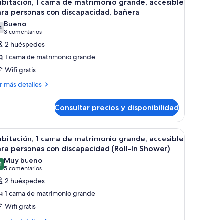
5
ma
bitación, 1 cama de matrimonio grande, accesible
ofá
odas
ra personas con discapacidad, bañera
ama
trimonio
s
Bueno
ande
4
otos
7,4 de 10
(3 comentarios)
3 comentarios
n
e
2 huéspedes
fá
abitación,
ma
1 cama de matrimonio grande
Wifi gratis
ama
ás
r más detalles
e
talles
atrimonio
Consultar precios y disponibilidad
rande,
bitación,
ccesible
ma
ara
balcón con pared de piedra y vista a follaje.
brir
Habitación de hotel con una cama grande, una 
4
bitación, 1 cama de matrimonio grande, accesible
ersonas
odas
trimonio
ra personas con discapacidad (Roll-In Shower)
on
ande,
s
Muy bueno
cesible
4
iscapacidad,
otos
8,4 de 10
(5 comentarios)
5 comentarios
ra
añera
e
2 huéspedes
rsonas
abitación,
n
1 cama de matrimonio grande
scapacidad,
Wifi gratis
ñera
ama