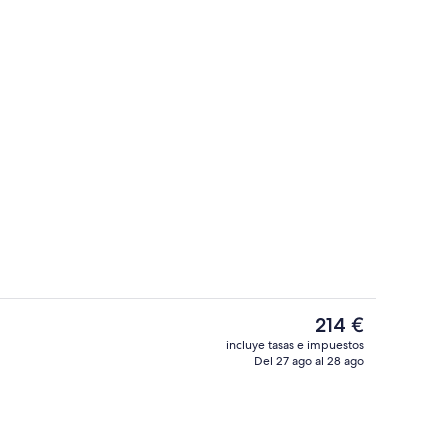
l aire libre, cabañas de piscina gratuitas, tumbonas
Ropa de cama de alta calidad, caja fuer
El
214 €
precio
incluye tasas e impuestos
actual
Del 27 ago al 28 ago
Exterior
es
de
214 €