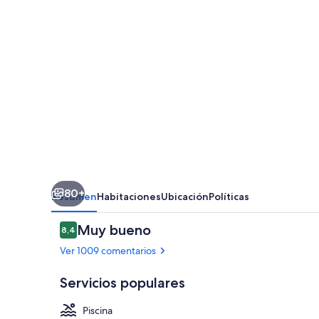
Monterey
80+
Resumen
Habitaciones
Ubicación
Políticas
Comentarios
Muy bueno
8,4
8,4 de 10
Ver 1009 comentarios
Servicios populares
Piscina