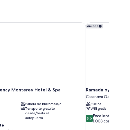
ency Monterey Hotel & Spa
Ramada by Wyndham
Anuncio
ency Monterey Hotel & Spa
Ramada by Wyndha
Casanova Oak Knoll
Bañera de hidromasaje
Piscina
Transporte gratuito
Wifi gratis
desde/hasta el
8.6
Excelente
aeropuerto
8,6
sobre
1.003 comentarios
te
10,