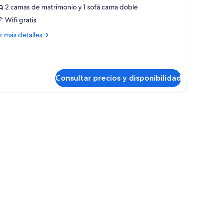
e
2 camas de matrimonio y 1 sofá cama doble
abitación
Wifi gratis
nior,
ás
arias
r más detalles
talles
amas
bitación
ior,
Consultar precios y disponibilidad
rias
mas