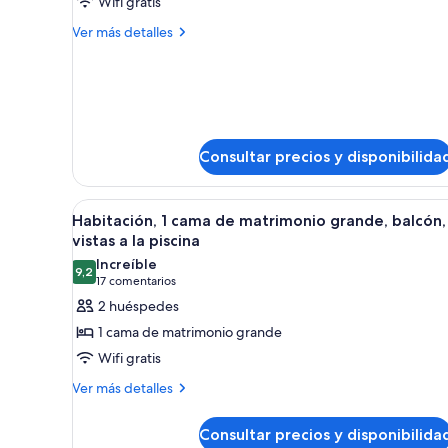
de
Wifi gratis
personas
discapacidad
Suite,
con
Más
Ver más detalles
(Bathtub)
discapacidad
1
detalles
(Bathtub)
de
cama
Suite,
de
1
matrimonio
cama
grande,
de
Consultar precios y disponibilida
matrimonio
patio
grande,
patio
Abrir
Ropa de cama de alta calidad, c
5
Habitación, 1 cama de matrimonio grande, balcón,
todas
vistas a la piscina
las
Increíble
9,2
fotos
9,2 de 10
(17 comentarios)
17 comentarios
de
2 huéspedes
Habitación,
1 cama de matrimonio grande
1
Wifi gratis
cama
Más
Ver más detalles
de
detalles
matrimonio
de
Consultar precios y disponibilida
grande,
Habitación,