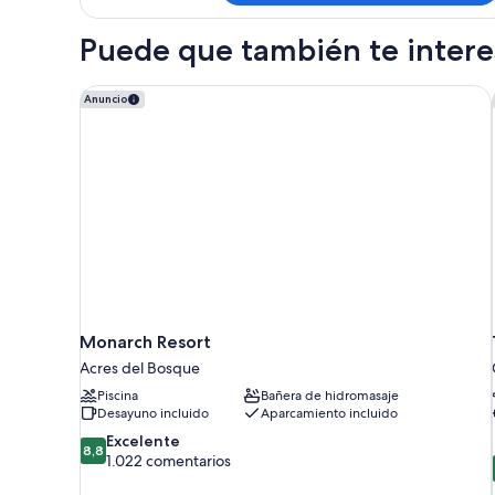
1
balcón,
cama
vistas
Puede que también te interes
de
a
matrimonio
la
grande,
Monarch Resort
Anuncio
balcón,
piscina
vistas
a
la
piscina
Monarch Resort
Acres del Bosque
Piscina
Bañera de hidromasaje
Desayuno incluido
Aparcamiento incluido
8.8
Excelente
8,8
sobre
1.022 comentarios
10,