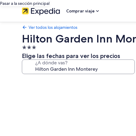
Pasar a la sección principal
Comprar viaje
Ver todos los alojamientos
Hilton Garden Inn Mo
Alojamiento
de
Elige las fechas para ver los precios
3.0 estrellas
¿A dónde vas?
Galería
de
imágenes
de
Hilton
Garden
Inn