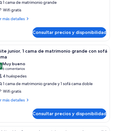
1 cama de matrimonio grande
abitación,
Wifi gratis
ás
ama
r más detalles
talles
e
atrimonio
Consultar precios y disponibilidad
bitación,
rande,
ma
alcón
scritorio, una silla y un televisor. Tiene un balcón con vistas a zonas verdes.
brir
Habitación de hotel con escritorio, una silla azu
5
ite junior, 1 cama de matrimonio grande con sofá
odas
trimonio
ama
ande,
s
Muy bueno
lcón
0
otos
8,0 de 10
(6 comentarios)
6 comentarios
e
4 huéspedes
uite
1 cama de matrimonio grande y 1 sofá cama doble
nior,
Wifi gratis
ás
r más detalles
ama
talles
e
Consultar precios y disponibilidad
atrimonio
ite
ior,
rande
on
 verdes.
un escritorio y una silla.
brir
Habitación de hotel con cama, televisor, escri