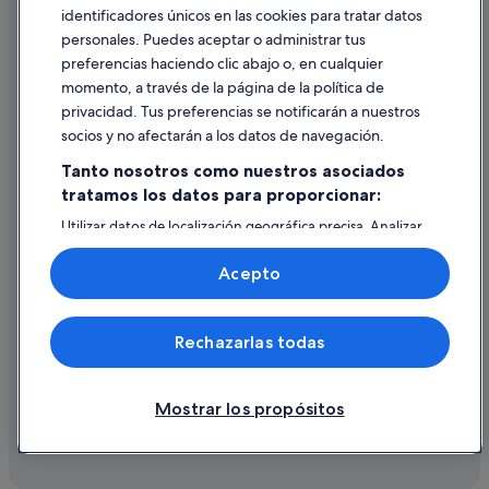
identificadores únicos en las cookies para tratar datos
Ayuda
personales. Puedes aceptar o administrar tus
Ayuda
preferencias haciendo clic abajo o, en cualquier
momento, a través de la página de la política de
Cancelar un vuelo
privacidad. Tus preferencias se notificarán a nuestros
Cancelar una reserva de hotel o de un alquiler vacacional
socios y no afectarán a los datos de navegación.
Plazos de reembolso
Tanto nosotros como nuestros asociados
tratamos los datos para proporcionar:
Utilizar un cupón de Expedia
Utilizar datos de localización geográfica precisa. Analizar
Documentos para viajes internacionales
activamente las características del dispositivo para su
identificación. Almacenar la información en un dispositivo
Acepto
y/o acceder a ella. Publicidad y contenido personalizados,
medición de publicidad y contenido, investigación de
audiencia y desarrollo de servicios.
© 2026 Expedia, Inc., una empresa de Expedia Group. Todos los
Rechazarlas todas
Lista de asociados (proveedores)
derechos reservados. Expedia y el logotipo de Expedia son marcas
comerciales o marcas comerciales registradas de Expedia, Inc.
Vacationspot, S.L., Agencia de Viajes, I-AV-0000631.3.
Mostrar los propósitos