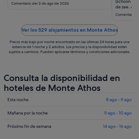
ago
(schoon maa
Comentario del 3 de ago de 2026
al
de zee. Als 
naar links li
10
Comentario d
het hotel vo
ago
kleinschalig
te ondernem
Ver los 529 alojamientos en Monte Athos
Precio más bajo por noche encontrado en las últimas 24 horas para una
estancia de 1 noche y 2 adultos. Los precios y la disponibilidad están
sujetos a cambios. Pueden aplicarse términos y condiciones adicionales.
Consulta la disponibilidad en
hoteles de Monte Athos
Comprueba
Esta noche
8 ago - 9 ago
los
precios
Comprueba
Mañana por la noche
9 ago - 10 ago
en
los
Monte
precios
Comprueba
Próximo fin de semana
14 ago - 16 ago
Athos
en
los
para