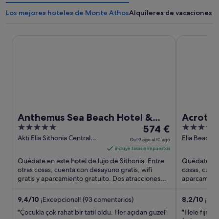
Los mejores hoteles de Monte Athos
Alquileres de vacaciones 
Anthemus Sea Beach Hotel & Spa
Acrotel Ele
Anthemus Sea Beach Hotel &
Acrotel
5
El
4
Spa
574 €
out
precio
out
Akti Elia Sithonia Central
Elia Beach, N
Del 9 ago al 10 ago
Macedonia
Eastern Ma
of
es
of
incluye tasas e impuestos
Thrace
5
de
5
Quédate en este hotel de lujo de Sithonia. Entre
Quédate en e
574 €
otras cosas, cuenta con desayuno gratis, wifi
cosas, cuent
gratis y aparcamiento gratuito. Dos atracciones
por
aparcamiento
turísticas populares ...
populares qu
noche
del
9,4
/
10
¡Excepcional! (93 comentarios)
8,2
/
10
¡Muy
9
"Çocukla çok rahat bir tatil oldu. Her açıdan güzel"
"Hele fijn h