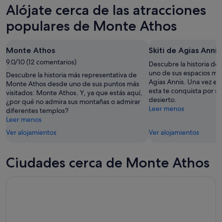
Monte
precios
Alójate cerca de las atracciones
esta
Athos
en
noche,
para
Monte
populares de Monte Athos
8
mañana
Athos
ago
por
para
Monte Athos
Skiti de Agias Annis
-
la
el
9
9.0/10 (12 comentarios)
noche,
próximo
Descubre la historia d
ago
9
fin
uno de sus espacios más 
Descubre la historia más representativa de
Agias Annis. Una vez en
ago
de
Monte Athos desde uno de sus puntos más
esta te conquista por s
visitados: Monte Athos. Y, ya que estás aquí,
-
semana,
desierto.
¿por qué no admira sus montañas o admirar
10
14
Leer menos
diferentes templos?
ago
ago
Leer menos
-
Ver alojamientos
Ver alojamientos
16
ago
Ciudades cerca de Monte Athos