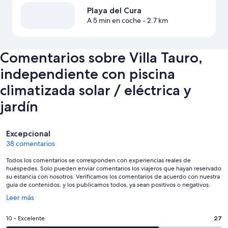
Playa del Cura
A 5 min en coche
- 2.7 km
Comentarios sobre Villa Tauro,
independiente con piscina
climatizada solar / eléctrica y
jardín
Comentarios
Excepcional
38 comentarios
Todos los comentarios se corresponden con experiencias reales de
huéspedes. Solo pueden enviar comentarios los viajeros que hayan reservado
su estancia con nosotros. Verificamos los comentarios de acuerdo con nuestra
guía de contenidos, y los publicamos todos, ya sean positivos o negativos.
Se
Leer más
abre
en
27
10 - Excelente
27
una