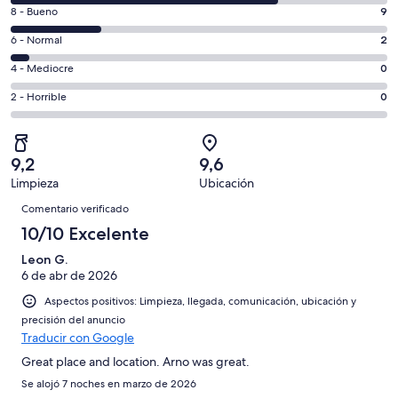
comentarios
ventana
9
8 - Bueno
9
de
nueva
comentarios
un
2
6 - Normal
2
de
total
comentarios
un
0
4 - Mediocre
0
de
de
total
comentarios
38
un
0
2 - Horrible
0
de
de
con
total
comentarios
38
un
una
de
de
con
total
puntuación
38
un
una
de
9,2
9,6
de
con
total
puntuación
38
Limpieza
Ubicación
10
una
de
de
Comentarios
con
-
puntuación
38
Comentario verificado
8
una
Excelente
de
con
10/10 Excelente
-
puntuación
6
una
Bueno
de
Leon G.
-
puntuación
4
6 de abr de 2026
Normal
de
-
2
Aspectos positivos: Limpieza, llegada, comunicación, ubicación y
Mediocre
-
precisión del anuncio
Traducir con Google
Horrible
Great place and location. Arno was great.
Se alojó 7 noches en marzo de 2026