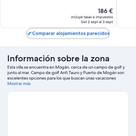
10,
10,
Excelente,
Excelent
El
186 €
752 comentarios
876 com
precio
incluye tasas e impuestos
actual
Del 2 sept al 3 sept
es
de
Comparar alojamientos parecidos
186 €
Información sobre la zona
Esta villa se encuentra en Mogán, cerca de un campo de golf y
junto al mar. Campo de golf Anfi Tauro y Puerto de Mogán son
excelentes opciones para los que buscan unas vacaciones
activas, pero si prefieres sumergirte en la naturaleza, Playa del
Mostrar más
Cura y Playa de Puerto Rico son lo que necesitas. ¿Viajas con
niños? Si es así, puedes llevarlos a Parque acuático Lago Taurito
o a Parque de actividades de Angry Birds. Descubre todas las
actividades acuáticas que podrás hacer en la zona, como paseos
en moto de agua o submarinismo; además, tendrás ocasión de
disfrutar de la naturaleza al aire libre con opciones tan variadas
como el senderismo o el ciclismo de montaña.
Ver guía de viaje
de Mogán