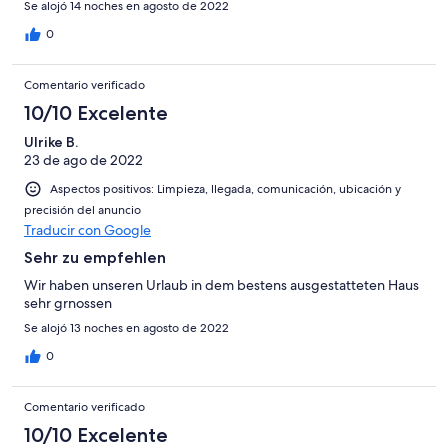
Se alojó 14 noches en agosto de 2022
klaar . Al met al is dit zeker de moeite waard om weer terug te
komen , wat we ook zeker van plan zijn . Arno bedankt voor jou
0
gastvrijheid en de tips die je ons hebt gegeven, we hebben een
TOP vakantie gehad !! Hopelijk tot gauw weer , groetjes Johan €
Comentario verificado
Debby Arie Inge en Amber
10/10 Excelente
Ulrike B.
23 de ago de 2022
Aspectos positivos: Limpieza, llegada, comunicación, ubicación y
precisión del anuncio
Traducir con Google
Sehr zu empfehlen
Wir haben unseren Urlaub in dem bestens ausgestatteten Haus
sehr grnossen
Se alojó 13 noches en agosto de 2022
0
Comentario verificado
10/10 Excelente