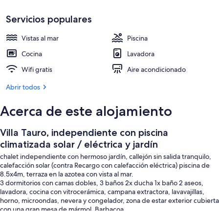
Tumbonas
Servicios populares
Vistas al mar
Piscina
Cocina
Lavadora
Wifi gratis
Aire acondicionado
Abrir todos
Acerca de este alojamiento
Villa Tauro, independiente con piscina
climatizada solar / eléctrica y jardín
chalet independiente con hermoso jardín, callejón sin salida tranquilo,
calefacción solar (contra Recargo con calefacción eléctrica) piscina de
8.5x4m, terraza en la azotea con vista al mar.
3 dormitorios con camas dobles, 3 baños 2x ducha 1x baño 2 aseos,
lavadora, cocina con vitrocerámica, campana extractora, lavavajillas,
horno, microondas, nevera y congelador, zona de estar exterior cubierta
con una gran mesa de mármol. Barbacoa.
Vivir con TV LED vía satélite (Astra + canales internacionales) y WiFi