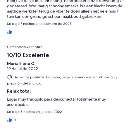
hoor) De tuin is leuk. inrichting, handdoeken enz is eenvoudig /
gedateerd. Was matig schoongemaakt. Na een klacht kwam de
aardige werkster terug de vloer te doen alleen het hele huis /
tuin kan een grondige schoonmaakbeurt gebruiken.
Se alojó 7 noches en diciembre de 2023
1
Comentario verificado
10/10 Excelente
Maria Elena O.
19 de jul de 2022
Aspectos positivos: Limpieza, llegada, comunicación, ubicación y
precisión del anuncio
Relax total
Lugar muy tranquilo para desconectar totalmente muy
aconsejable
Se alojó 3 noches en julio de 2022
0