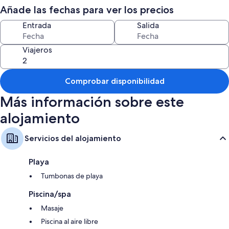
gratuito a internet WiFi.
Añade las fechas para ver los precios
Grandes terrazas con tumbonas y sol todo el día.
Entrada
Salida
Viajeros
Comprobar disponibilidad
Más información sobre este
alojamiento
Servicios del alojamiento
Playa
Tumbonas de playa
Piscina/spa
Masaje
Piscina al aire libre