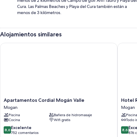
menos de 2 kilómetros de Campo de golf Anfi Tauro y Playa del
Cura. Las Palmas Beaches y Playa del Cura también están a
menos de 3 kilómetros.
Alojamientos similares
Apartamentos Cordial Mogán Valle
Hotel Riu
Apartamentos
Hotel
Apartamentos Cordial Mogán Valle
Hotel R
Cordial
Riu
Mogan
Mogan
Mogán
Vistama
Piscina
Bañera de hidromasaje
Piscin
Valle
-
Cocina
Wifi gratis
Todo i
Mogan
All
Inclusiv
8.6
8.6
Excelente
Exc
8,6
8,6
Mogan
sobre
sobre
752 comentarios
876 