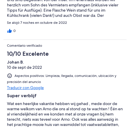
herzlich vom Sohn des Vermieters empfangen (inklusive vieler
Tipps für Ausflüge). Eine Flasche Wein stand für uns im
Kühlschrank (vielen Dank!) und auch Obst war da. Der
Außenbereich machte sofort einen sehr guten Eindruck auf uns.
Se alojó 7 noches en octubre de 2022
Wir haben die Zeit am und im Pool ausgiebig genossen und
auch die Sitzecke war perfekt (und sonnengeschützt) zum
0
Essen. Das Mobiliar im Haus ist optisch nicht das modernste,
aber es gibt alles, was man braucht sowohl in der Küche und
Comentario verificado
auch sonst (Waschmaschine u.a.). Die Klimaanlage in einem der
Schlafzimmer war sehr angenehm, wir kamen aber auch in den
10/10 Excelente
anderen Räumen gut zurecht mit lüften und den Ventilatoren.
Johan B.
Das Haus liegt nicht abgeschieden, aber in einer sehr ruhigen
10 de sept de 2022
Lage. Wir haben uns zu keiner Zeit von Autos, Nachbarn oder
ähnlichem gestört gefühlt. Insgesamt würden wir die Lage als
Aspectos positivos: Limpieza, llegada, comunicación, ubicación y
sehr gut bezeichnen für Strand, Einkauf und Ausflüge. Letztere
precisión del anuncio
sollte man unbedingt zahlreich unternehmen! Wir waren
Traducir con Google
überrascht, wie grün die Inselmitte ist, wie imposant die Berge
sind. Die Insel hat es uns wirklich angetan. Wir möchten uns
Super verblijf
herzlich bei den Gastgebern bedanken, dass wir die Unterkunft
Wat een heerlijke vakantie hebben wij gehad , mede door de
nutzen durften. André war sehr freundlich und wir hatten das
warme welkom van Arno die ons al stond op te wachten ! Één en
Gefühl, dass wir uns jederzeit bei ihm hätten melden können bei
al vriendelijkheid en we konden met al onze vragen bij hem
Fragen oder Problemen. Aber die gab es nicht - vielen Dank!
terecht, niets was teveel voor Arno. Ook was alles aanwezig in
het prachtige mooie huis van wasmiddel tot vaatwastabletten,
koffie , thee, en zelfs een heerlijke fles wijn in de koelkast stond