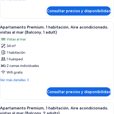
acondicionado,
detalles
vistas
de
Consultar precios y disponibilidad
Apartamento
al
clásico,
mar
2
Abrir
Una terraza con mesa y sillas, un espac
(Balcony,2
12
habitaciones,
Apartamento Premium, 1 habitación, Aire acondicionado,
todas
adults+2
Aire
vistas al mar (Balcony, 1 adult)
acondicionado,
las
children)
Vistas al mar
vistas
fotos
al
34 m²
de
mar
1 habitación
Apartamento
(Balcony,2
adults+2
Premium,
1 huésped
children)
1
2 camas individuales
habitación,
Wifi gratis
Aire
Más
Ver más detalles
acondicionado,
detalles
vistas
de
Consultar precios y disponibilidad
Apartamento
al
Premium,
mar
1
Abrir
Una terraza con mesa y sillas, un espac
(Balcony,
12
habitación,
Apartamento Premium, 1 habitación, Aire acondicionado,
todas
1
Aire
vistas al mar (Balcony, 2 adults)