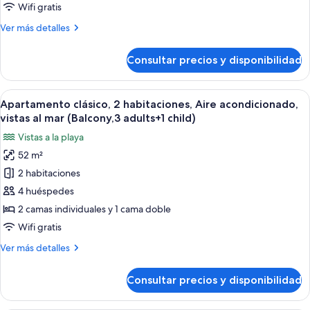
habitaciones,
Wifi gratis
Aire
Más
Ver más detalles
acondicionado,
detalles
vistas
de
Consultar precios y disponibilidad
Apartamento
al
clásico,
mar
2
Abrir
Caja fuerte, wifi gratis, ropa de cama
(Balcony,4
22
habitaciones,
Apartamento clásico, 2 habitaciones, Aire acondicionado,
todas
adults)
Aire
vistas al mar (Balcony,3 adults+1 child)
acondicionado,
las
Vistas a la playa
vistas
fotos
al
52 m²
de
mar
2 habitaciones
Apartamento
(Balcony,4
adults)
clásico,
4 huéspedes
2
2 camas individuales y 1 cama doble
habitaciones,
Wifi gratis
Aire
Más
Ver más detalles
acondicionado,
detalles
vistas
de
Consultar precios y disponibilidad
Apartamento
al
clásico,
mar
2