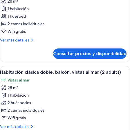
28 m²
fotos
de
1 habitación
Habitación
1 huésped
clásica
2 camas individuales
doble,
Wifi gratis
balcón,
Más
Ver más detalles
vistas
detalles
al
de
Consultar precios y disponibilidad
mar
Habitación
clásica
(1
doble,
Abrir
Caja fuerte, wifi gratis, ropa de cama
adult)
13
balcón,
Habitación clásica doble, balcón, vistas al mar (2 adults)
todas
vistas
Vistas al mar
al
las
mar
28 m²
fotos
(1
de
1 habitación
adult)
Habitación
2 huéspedes
clásica
2 camas individuales
doble,
Wifi gratis
balcón,
Más
Ver más detalles
vistas