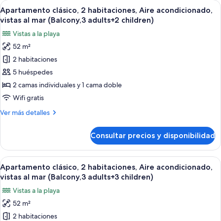
Abrir
Caja fuerte, wifi gratis, ropa de cama
(Balcony,3
22
habitaciones,
Apartamento clásico, 2 habitaciones, Aire acondicionado,
todas
adults+1
Aire
vistas al mar (Balcony,3 adults+2 children)
acondicionado,
las
child)
Vistas a la playa
vistas
fotos
al
52 m²
de
mar
2 habitaciones
Apartamento
(Balcony,3
adults+1
clásico,
5 huéspedes
child)
2
2 camas individuales y 1 cama doble
habitaciones,
Wifi gratis
Aire
Más
Ver más detalles
acondicionado,
detalles
vistas
de
Consultar precios y disponibilidad
Apartamento
al
clásico,
mar
2
Abrir
Caja fuerte, wifi gratis, ropa de cama
(Balcony,3
22
habitaciones,
Apartamento clásico, 2 habitaciones, Aire acondicionado,
todas
adults+2
Aire
vistas al mar (Balcony,3 adults+3 children)
acondicionado,
las
children)
Vistas a la playa
vistas
fotos
al
52 m²
de
mar
2 habitaciones
Apartamento
(Balcony,3