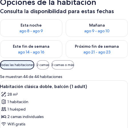
Opciones de la habitación
Consulta la disponibilidad para estas fechas
Consulta la disponibilidad para esta noche, ago 8 - ago 9
Consulta la disponibilidad pa
Esta noche
Mañana
ago 8 - ago 9
ago 9 - ago 10
Consulta la disponibilidad para este fin de semana, ago 14 - a
Consulta la disponibilidad par
Este fin de semana
Próximo fin de semana
ago 14 - ago 16
ago 21 - ago 23
Filtros
Todas las habitaciones
2 camas
3 camas o más
disponibles
para
Se muestran 44 de 44 habitaciones
las
Abrir
Caja fuerte, wifi gratis, ropa de cama
7
Habitación clásica doble, balcón (1 adult)
habitaciones
todas
28 m²
las
1 habitación
fotos
de
1 huésped
Habitación
2 camas individuales
clásica
Wifi gratis