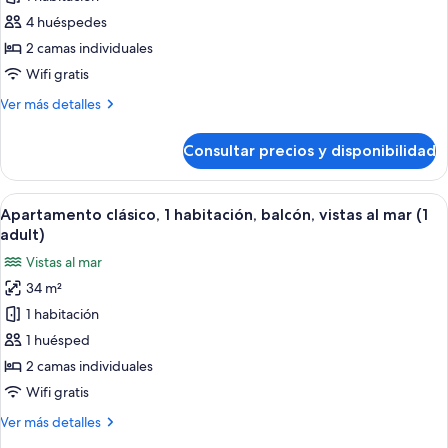
Apartamento
(Balcony,
3
clásico,
4 huéspedes
adults)
1
2 camas individuales
habitación,
Wifi gratis
Aire
Más
Ver más detalles
acondicionado,
detalles
vistas
de
Consultar precios y disponibilidad
Apartamento
al
clásico,
mar
1
Abrir
Caja fuerte, wifi gratis, ropa de cama
(Balcony,3
9
habitación,
Apartamento clásico, 1 habitación, balcón, vistas al mar (1
todas
adults+1
Aire
adult)
acondicionado,
las
child)
Vistas al mar
vistas
fotos
al
34 m²
de
mar
1 habitación
Apartamento
(Balcony,3
adults+1
clásico,
1 huésped
child)
1
2 camas individuales
habitación,
Wifi gratis
balcón,
Más
Ver más detalles
vistas
detalles