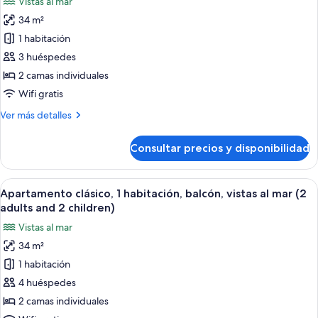
Vistas al mar
al
fotos
mar
34 m²
de
(2
1 habitación
Apartamento
adults)
clásico,
3 huéspedes
1
2 camas individuales
habitación,
Wifi gratis
balcón,
Más
Ver más detalles
vistas
detalles
al
de
Consultar precios y disponibilidad
Apartamento
mar
clásico,
(2
1
Abrir
Caja fuerte, wifi gratis, ropa de cama
adults
9
habitación,
Apartamento clásico, 1 habitación, balcón, vistas al mar (2
todas
and
balcón,
adults and 2 children)
vistas
las
1
Vistas al mar
al
fotos
child)
mar
34 m²
de
(2
1 habitación
Apartamento
adults
and
clásico,
4 huéspedes
1
1
2 camas individuales
child)
habitación,