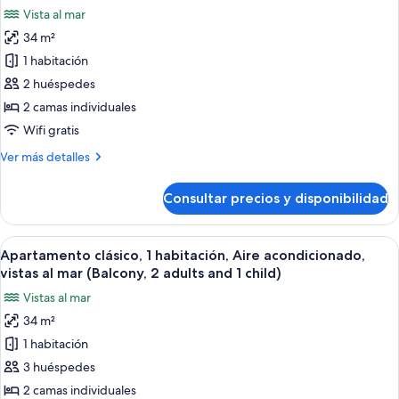
acondicionado,
las
adult)
Vista al mar
vistas
fotos
al
34 m²
de
mar
1 habitación
Apartamento
(Balcony,
1
clásico,
2 huéspedes
adult)
1
2 camas individuales
habitación,
Wifi gratis
Aire
Más
Ver más detalles
acondicionado,
detalles
vistas
de
Consultar precios y disponibilidad
Apartamento
al
clásico,
mar
1
Abrir
Caja fuerte, wifi gratis, ropa de cama
(Balcony,
14
habitación,
Apartamento clásico, 1 habitación, Aire acondicionado,
todas
2
Aire
vistas al mar (Balcony, 2 adults and 1 child)
acondicionado,
las
adults)
Vistas al mar
vistas
fotos
al
34 m²
de
mar
1 habitación
Apartamento
(Balcony,
2
clásico,
3 huéspedes
adults)
1
2 camas individuales