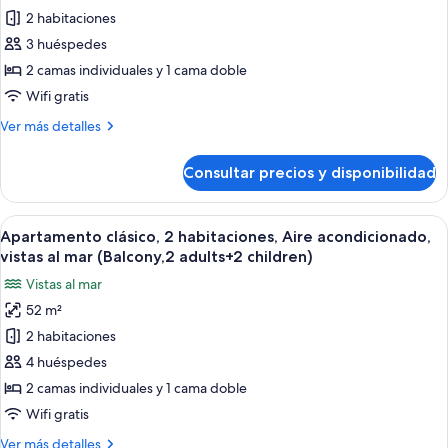
mar
2 habitaciones
Apartamento
(Balcony,2
adults)
clásico,
3 huéspedes
2
2 camas individuales y 1 cama doble
habitaciones,
Wifi gratis
Aire
Más
Ver más detalles
acondicionado,
detalles
vistas
de
Consultar precios y disponibilidad
Apartamento
al
clásico,
mar
2
Abrir
Caja fuerte, wifi gratis, ropa de cama
(Balcony,2
7
habitaciones,
Apartamento clásico, 2 habitaciones, Aire acondicionado,
todas
adults+1
Aire
vistas al mar (Balcony,2 adults+2 children)
acondicionado,
las
child)
Vistas al mar
vistas
fotos
al
52 m²
de
mar
2 habitaciones
Apartamento
(Balcony,2
adults+1
clásico,
4 huéspedes
child)
2
2 camas individuales y 1 cama doble
habitaciones,
Wifi gratis
Aire
Más
Ver más detalles