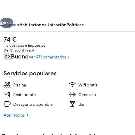
erior
Siguiente
179+
Resumen
Habitaciones
Ubicación
Políticas
El
74 €
precio
incluye tasas e impuestos
actual
Del 31 ago al 1 sept
es
Comentarios
Bueno
7,6
Ver 971 comentarios
7,6 de 10
de
74 €
Servicios populares
Piscina
Wifi gratis
Vistas desde el alojamiento
Restaurante
Gimnasio
Desayuno disponible
Bar
Abrir todos