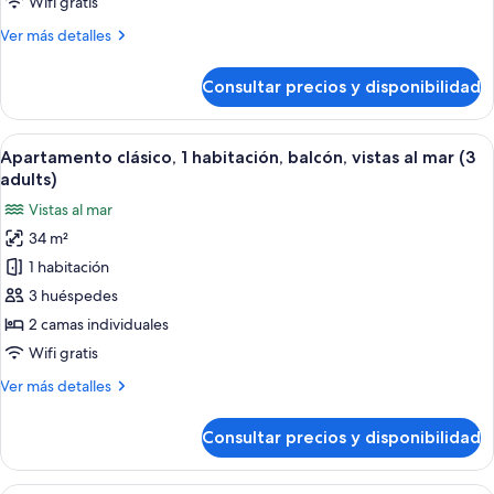
Wifi gratis
balcón,
Más
Ver más detalles
vistas
detalles
al
de
Consultar precios y disponibilidad
Apartamento
mar
clásico,
(2
1
Abrir
Caja fuerte, wifi gratis, ropa de cama
adults
9
habitación,
Apartamento clásico, 1 habitación, balcón, vistas al mar (3
todas
and
balcón,
adults)
vistas
las
2
Vistas al mar
al
fotos
children)
mar
34 m²
de
(2
1 habitación
Apartamento
adults
and
clásico,
3 huéspedes
2
1
2 camas individuales
children)
habitación,
Wifi gratis
balcón,
Más
Ver más detalles
vistas
detalles
al
de
Consultar precios y disponibilidad
Apartamento
mar
clásico,
(3
1
Caja fuerte, wifi gratis, ropa de cama