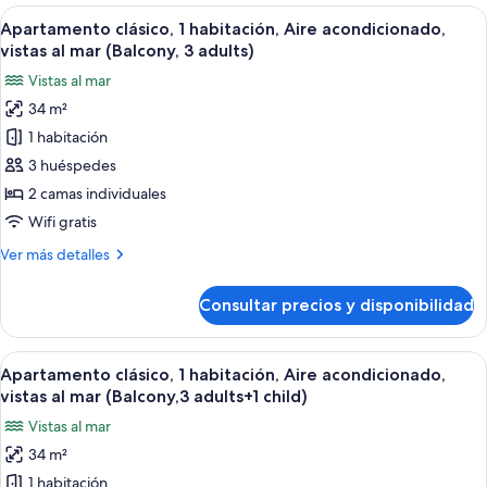
1
Abrir
Caja fuerte, wifi gratis, ropa de cama
(Balcony,2
14
habitación,
Apartamento clásico, 1 habitación, Aire acondicionado,
todas
adults+2
Aire
vistas al mar (Balcony, 3 adults)
acondicionado,
las
children)
Vistas al mar
vistas
fotos
al
34 m²
de
mar
1 habitación
Apartamento
(Balcony,2
adults+2
clásico,
3 huéspedes
children)
1
2 camas individuales
habitación,
Wifi gratis
Aire
Más
Ver más detalles
acondicionado,
detalles
vistas
de
Consultar precios y disponibilidad
Apartamento
al
clásico,
mar
1
Abrir
Caja fuerte, wifi gratis, ropa de cama
(Balcony,
14
habitación,
Apartamento clásico, 1 habitación, Aire acondicionado,
todas
3
Aire
vistas al mar (Balcony,3 adults+1 child)
acondicionado,
las
adults)
Vistas al mar
vistas
fotos
al
34 m²
de
mar
1 habitación