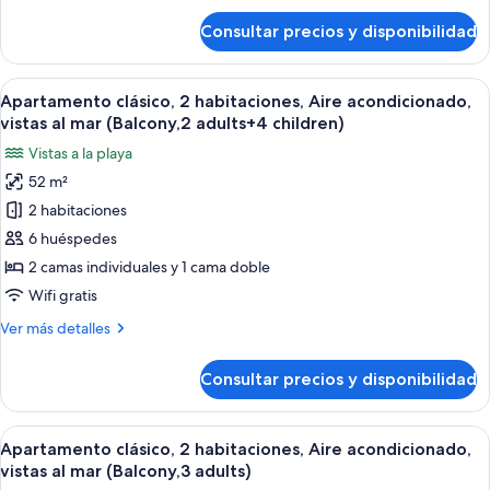
vistas
de
Consultar precios y disponibilidad
Apartamento
al
clásico,
mar
2
Abrir
Caja fuerte, wifi gratis, ropa de cama
(Balcony,2
22
habitaciones,
Apartamento clásico, 2 habitaciones, Aire acondicionado,
todas
adults+3
Aire
vistas al mar (Balcony,2 adults+4 children)
acondicionado,
las
children)
Vistas a la playa
vistas
fotos
al
52 m²
de
mar
2 habitaciones
Apartamento
(Balcony,2
adults+3
clásico,
6 huéspedes
children)
2
2 camas individuales y 1 cama doble
habitaciones,
Wifi gratis
Aire
Más
Ver más detalles
acondicionado,
detalles
vistas
de
Consultar precios y disponibilidad
Apartamento
al
clásico,
mar
2
Abrir
Caja fuerte, wifi gratis, ropa de cama
(Balcony,2
22
habitaciones,
Apartamento clásico, 2 habitaciones, Aire acondicionado,
todas
adults+4
Aire
vistas al mar (Balcony,3 adults)
acondicionado,
las