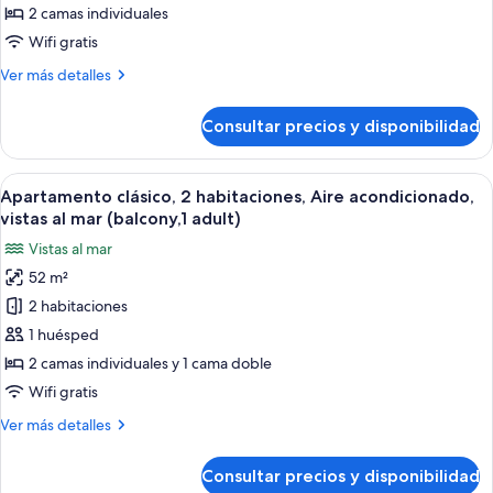
1
2 camas individuales
habitación,
Wifi gratis
vistas
Más
Ver más detalles
al
detalles
mar
de
Consultar precios y disponibilidad
Apartamento
(small
clásico,
balcony)
1
Abrir
Caja fuerte, wifi gratis, ropa de cama
7
habitación,
Apartamento clásico, 2 habitaciones, Aire acondicionado,
todas
vistas
vistas al mar (balcony,1 adult)
al
las
Vistas al mar
mar
fotos
(small
52 m²
de
balcony)
2 habitaciones
Apartamento
clásico,
1 huésped
2
2 camas individuales y 1 cama doble
habitaciones,
Wifi gratis
Aire
Más
Ver más detalles
acondicionado,
detalles
vistas
de
Consultar precios y disponibilidad
Apartamento
al