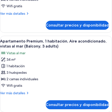
habitación,
Wifi gratis
Aire
Más
Ver más detalles
acondicionado,
detalles
vistas
de
Consultar precios y disponibilidad
Apartamento
al
Premium,
mar
1
Abrir
Una terraza con mesa y sillas, un espac
(Balcony,
12
habitación,
Apartamento Premium, 1 habitación, Aire acondicionado,
todas
2
Aire
vistas al mar (Balcony, 3 adults)
acondicionado,
las
adults+
Vistas al mar
vistas
fotos
1
al
34 m²
de
child)
mar
1 habitación
Apartamento
(Balcony,
2
Premium,
3 huéspedes
adults+
1
2 camas individuales
1
habitación,
child)
Wifi gratis
Aire
Más
Ver más detalles
acondicionado,
detalles
vistas
de
Consultar precios y disponibilidad
Apartamento
al
Premium,