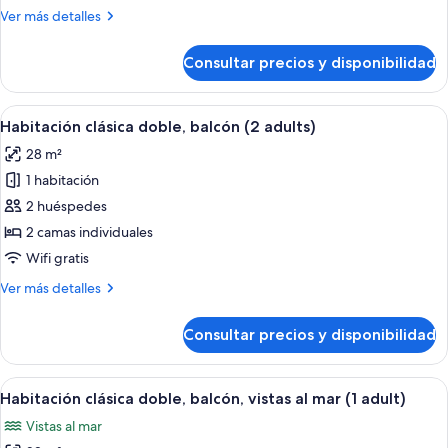
doble,
Más
Ver más detalles
balcón
detalles
(1
de
Consultar precios y disponibilidad
Habitación
adult)
clásica
doble,
Abrir
Un dormitorio con dos camas, una mes
9
balcón
Habitación clásica doble, balcón (2 adults)
todas
(1
28 m²
adult)
las
1 habitación
fotos
de
2 huéspedes
Habitación
2 camas individuales
clásica
Wifi gratis
doble,
Más
Ver más detalles
balcón
detalles
(2
de
Consultar precios y disponibilidad
Habitación
adults)
clásica
doble,
Abrir
Caja fuerte, wifi gratis, ropa de cama
13
balcón
Habitación clásica doble, balcón, vistas al mar (1 adult)
todas
(2
Vistas al mar
adults)
las