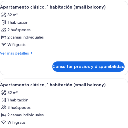
1
Abrir
Caja fuerte, wifi gratis, ropa de cama
9
habitación
Apartamento clásico, 1 habitación (small balcony)
todas
(small
32 m²
balcony)
las
1 habitación
fotos
de
2 huéspedes
Apartamento
2 camas individuales
clásico,
Wifi gratis
1
Más
Ver más detalles
habitación
detalles
(small
de
Consultar precios y disponibilidad
Apartamento
balcony)
clásico,
1
Abrir
Caja fuerte, wifi gratis, ropa de cama
9
habitación
Apartamento clásico, 1 habitación (small balcony)
todas
(small
32 m²
balcony)
las
1 habitación
fotos
de
3 huéspedes
Apartamento
2 camas individuales
clásico,
Wifi gratis
1