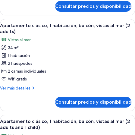
al
de
Consultar precios y disponibilidad
Apartamento
mar
clásico,
(1
1
Abrir
Caja fuerte, wifi gratis, ropa de cama
adult)
9
habitación,
Apartamento clásico, 1 habitación, balcón, vistas al mar (2
todas
balcón,
adults)
vistas
las
Vistas al mar
al
fotos
mar
34 m²
de
(1
1 habitación
Apartamento
adult)
clásico,
2 huéspedes
1
2 camas individuales
habitación,
Wifi gratis
balcón,
Más
Ver más detalles
vistas
detalles
al
de
Consultar precios y disponibilidad
Apartamento
mar
clásico,
(2
1
Abrir
Caja fuerte, wifi gratis, ropa de cama
adults)
9
habitación,
Apartamento clásico, 1 habitación, balcón, vistas al mar (2
todas
balcón,
adults and 1 child)
vistas
las