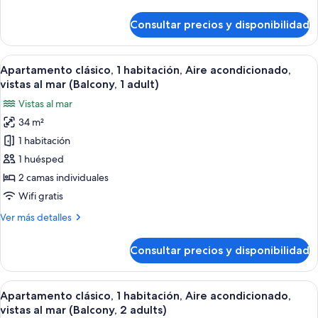
detalles
al
de
Consultar precios y disponibilidad
mar
Habitación
clásica
(2
doble,
Abrir
Caja fuerte, wifi gratis, ropa de cama
adults)
14
balcón,
Apartamento clásico, 1 habitación, Aire acondicionado,
todas
vistas
vistas al mar (Balcony, 1 adult)
al
las
Vistas al mar
mar
fotos
(2
34 m²
de
adults)
1 habitación
Apartamento
clásico,
1 huésped
1
2 camas individuales
habitación,
Wifi gratis
Aire
Más
Ver más detalles
acondicionado,
detalles
vistas
de
Consultar precios y disponibilidad
Apartamento
al
clásico,
mar
1
Abrir
Caja fuerte, wifi gratis, ropa de cama
(Balcony,
14
habitación,
Apartamento clásico, 1 habitación, Aire acondicionado,
todas
1
Aire
vistas al mar (Balcony, 2 adults)