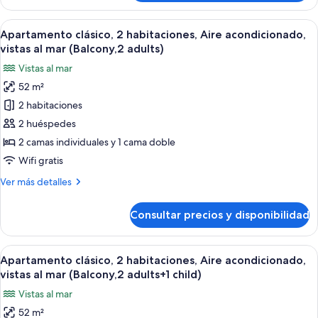
clásico,
mar
2
Abrir
Caja fuerte, wifi gratis, ropa de cama
(balcony,1
7
habitaciones,
Apartamento clásico, 2 habitaciones, Aire acondicionado,
todas
adult)
Aire
vistas al mar (Balcony,2 adults)
acondicionado,
las
Vistas al mar
vistas
fotos
al
52 m²
de
mar
2 habitaciones
Apartamento
(balcony,1
adult)
clásico,
2 huéspedes
2
2 camas individuales y 1 cama doble
habitaciones,
Wifi gratis
Aire
Más
Ver más detalles
acondicionado,
detalles
vistas
de
Consultar precios y disponibilidad
Apartamento
al
clásico,
mar
2
Abrir
Caja fuerte, wifi gratis, ropa de cama
(Balcony,2
7
habitaciones,
Apartamento clásico, 2 habitaciones, Aire acondicionado,
todas
adults)
Aire
vistas al mar (Balcony,2 adults+1 child)
acondicionado,
las
Vistas al mar
vistas
fotos
al
52 m²
de