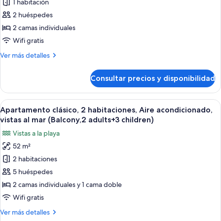
1 habitación
Habitación
adult)
superior,
2 huéspedes
Aire
2 camas individuales
acondicionado,
Wifi gratis
vistas
Más
Ver más detalles
al
detalles
mar
de
Consultar precios y disponibilidad
Habitación
(Balcony,
superior,
2
Aire
Abrir
Caja fuerte, wifi gratis, ropa de cama
adults)
22
acondicionado,
Apartamento clásico, 2 habitaciones, Aire acondicionado,
todas
vistas
vistas al mar (Balcony,2 adults+3 children)
al
las
Vistas a la playa
mar
fotos
(Balcony,
52 m²
de
2
2 habitaciones
Apartamento
adults)
clásico,
5 huéspedes
2
2 camas individuales y 1 cama doble
habitaciones,
Wifi gratis
Aire
Más
Ver más detalles
acondicionado,
detalles