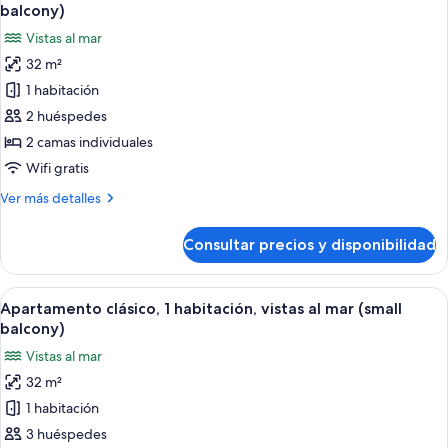
todas
vistas
balcony)
al
las
Vistas al mar
mar
fotos
(small
32 m²
de
balcony)
1 habitación
Apartamento
clásico,
2 huéspedes
1
2 camas individuales
habitación,
Wifi gratis
vistas
Más
Ver más detalles
al
detalles
mar
de
Consultar precios y disponibilidad
Apartamento
(small
clásico,
balcony)
1
Abrir
Un balcón con una mesa, sillas, una so
9
habitación,
Apartamento clásico, 1 habitación, vistas al mar (small
todas
vistas
balcony)
al
las
Vistas al mar
mar
fotos
(small
32 m²
de
balcony)
1 habitación
Apartamento
clásico,
3 huéspedes