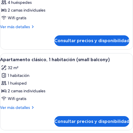
and
clásico,
4 huéspedes
1
1
2 camas individuales
child)
habitación,
Wifi gratis
balcón,
Más
Ver más detalles
vistas
detalles
al
de
Consultar precios y disponibilidad
Apartamento
mar
clásico,
(4
1
Abrir
Caja fuerte, wifi gratis, ropa de cama
adults)
9
habitación,
Apartamento clásico, 1 habitación (small balcony)
todas
balcón,
32 m²
vistas
las
al
1 habitación
fotos
mar
de
1 huésped
(4
Apartamento
adults)
2 camas individuales
clásico,
Wifi gratis
1
Más
Ver más detalles
habitación
detalles
(small
de
Consultar precios y disponibilidad
Apartamento
balcony)
clásico,