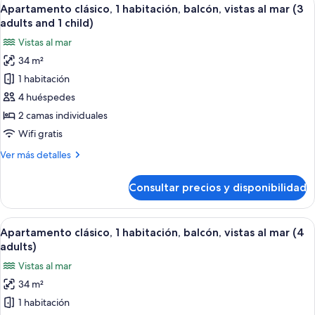
Abrir
adults)
9
habitación,
Apartamento clásico, 1 habitación, balcón, vistas al mar (3
todas
balcón,
adults and 1 child)
vistas
las
Vistas al mar
al
fotos
mar
34 m²
de
(3
1 habitación
Apartamento
adults)
clásico,
4 huéspedes
1
2 camas individuales
habitación,
Wifi gratis
balcón,
Más
Ver más detalles
vistas
detalles
al
de
Consultar precios y disponibilidad
Apartamento
mar
clásico,
(3
1
Abrir
Caja fuerte, wifi gratis, ropa de cama
adults
9
habitación,
Apartamento clásico, 1 habitación, balcón, vistas al mar (4
todas
and
balcón,
adults)
vistas
las
1
Vistas al mar
al
fotos
child)
mar
34 m²
de
(3
1 habitación
Apartamento
adults