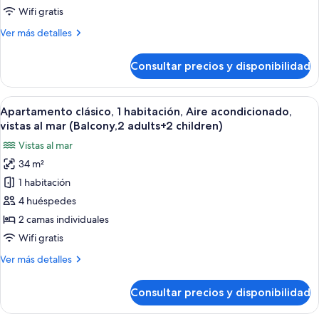
habitación,
Wifi gratis
Aire
Más
Ver más detalles
acondicionado,
detalles
vistas
de
Consultar precios y disponibilidad
Apartamento
al
clásico,
mar
1
Abrir
Caja fuerte, wifi gratis, ropa de cama
(Balcony,
14
habitación,
Apartamento clásico, 1 habitación, Aire acondicionado,
todas
2
Aire
vistas al mar (Balcony,2 adults+2 children)
acondicionado,
las
adults
Vistas al mar
vistas
fotos
and
al
34 m²
de
1
mar
1 habitación
Apartamento
(Balcony,
child)
2
clásico,
4 huéspedes
adults
1
2 camas individuales
and
habitación,
1
Wifi gratis
Aire
child)
Más
Ver más detalles
acondicionado,
detalles
vistas
de
Consultar precios y disponibilidad
Apartamento
al
clásico,
mar