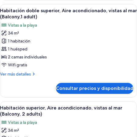
mar
1
Abrir
Habitación de hotel moderna con una c
(Balcony,
11
habitación,
Habitación doble superior, Aire acondicionado, vistas al mar
todas
3
Aire
(Balcony,1 adult)
acondicionado,
las
adults)
Vistas a la playa
vistas
fotos
al
34 m²
de
mar
1 habitación
Habitación
(Balcony,
3
doble
1 huésped
adults)
superior,
2 camas individuales
Aire
Wifi gratis
acondicionado,
Más
Ver más detalles
vistas
detalles
al
de
Consultar precios y disponibilidad
Habitación
mar
doble
(Balcony,1
superior,
Abrir
Habitación de hotel moderna con una c
adult)
17
Aire
Habitación superior, Aire acondicionado, vistas al mar
todas
acondicionado,
(Balcony, 2 adults)
vistas
las
Vistas a la playa
al
fotos
mar
34 m²
de
(Balcony,1