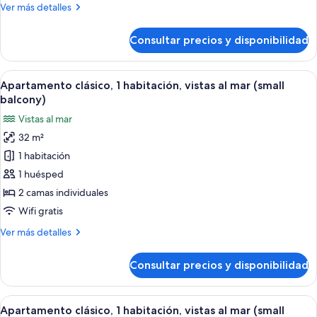
Más
Ver más detalles
habitación
detalles
(small
de
Consultar precios y disponibilidad
Apartamento
balcony)
clásico,
1
Abrir
Un balcón con una mesa, sillas, una so
9
habitación
Apartamento clásico, 1 habitación, vistas al mar (small
todas
(small
balcony)
balcony)
las
Vistas al mar
fotos
32 m²
de
1 habitación
Apartamento
clásico,
1 huésped
1
2 camas individuales
habitación,
Wifi gratis
vistas
Más
Ver más detalles
al
detalles
mar
de
Consultar precios y disponibilidad
Apartamento
(small
clásico,
balcony)
1
Abrir
Un balcón con una mesa, sillas, una so
9
habitación,
Apartamento clásico, 1 habitación, vistas al mar (small