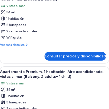
acondicionado,
las
adult)
Vistas al mar
vistas
fotos
al
34 m²
de
mar
1 habitación
Apartamento
(Balcony,
1
Premium,
2 huéspedes
adult)
1
2 camas individuales
habitación,
Wifi gratis
Aire
Más
Ver más detalles
acondicionado,
detalles
vistas
de
Consultar precios y disponibilidad
Apartamento
al
Premium,
mar
1
Abrir
Una terraza con mesa y sillas, un espac
(Balcony,
12
habitación,
Apartamento Premium, 1 habitación, Aire acondicionado,
todas
2
Aire
vistas al mar (Balcony, 2 adults+ 1 child)
acondicionado,
las
adults)
Vistas al mar
vistas
fotos
al
34 m²
de
mar
1 habitación
Apartamento
(Balcony,
2
Premium,
3 huéspedes
adults)
1
2 camas individuales