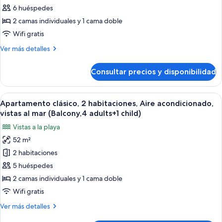
adults+2
clásico,
6 huéspedes
children)
2
2 camas individuales y 1 cama doble
habitaciones,
Wifi gratis
Aire
Más
Ver más detalles
acondicionado,
detalles
vistas
de
Consultar precios y disponibilidad
Apartamento
al
clásico,
mar
2
Abrir
Caja fuerte, wifi gratis, ropa de cama
(Balcony,3
22
habitaciones,
Apartamento clásico, 2 habitaciones, Aire acondicionado,
todas
adults+3
Aire
vistas al mar (Balcony,4 adults+1 child)
acondicionado,
las
children)
Vistas a la playa
vistas
fotos
al
52 m²
de
mar
2 habitaciones
Apartamento
(Balcony,3
adults+3
clásico,
5 huéspedes
children)
2
2 camas individuales y 1 cama doble
habitaciones,
Wifi gratis
Aire
Más
Ver más detalles
acondicionado,
detalles