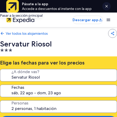
Pásate a la app
Accede a descuentos al instante con la app
Pasar a la sección principal
Descargar app
Ver todos los alojamientos
Servatur Riosol
Alojamiento
de
3.0 estrellas
Elige las fechas para ver los precios
¿A dónde vas?
Fechas
Personas