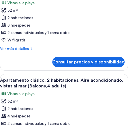
children)
Vistas a la playa
vistas
fotos
al
52 m²
de
mar
2 habitaciones
Apartamento
(Balcony,2
adults+4
clásico,
3 huéspedes
children)
2
2 camas individuales y 1 cama doble
habitaciones,
Wifi gratis
Aire
Más
Ver más detalles
acondicionado,
detalles
vistas
de
Consultar precios y disponibilidad
Apartamento
al
clásico,
mar
2
Abrir
Caja fuerte, wifi gratis, ropa de cama
(Balcony,3
22
habitaciones,
Apartamento clásico, 2 habitaciones, Aire acondicionado,
todas
adults)
Aire
vistas al mar (Balcony,4 adults)
acondicionado,
las
Vistas a la playa
vistas
fotos
al
52 m²
de
mar
2 habitaciones
Apartamento
(Balcony,3
adults)
clásico,
4 huéspedes
2
2 camas individuales y 1 cama doble