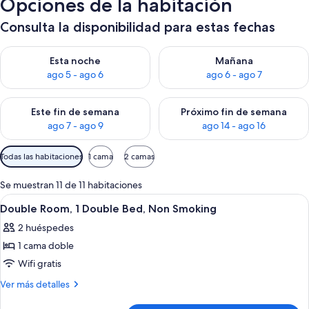
Opciones de la habitación
Consulta la disponibilidad para estas fechas
Consulta la disponibilidad para esta noche, ago 5 - ago 6
Consulta la disponibilidad pa
Esta noche
Mañana
ago 5 - ago 6
ago 6 - ago 7
Consulta la disponibilidad para este fin de semana, ago 7 - ag
Consulta la disponibilidad par
Este fin de semana
Próximo fin de semana
ago 7 - ago 9
ago 14 - ago 16
Filtros
Todas las habitaciones
1 cama
2 camas
disponibles
para
Se muestran 11 de 11 habitaciones
las
Abrir
Una tetera eléctrica negra con asa y pi
3
Double Room, 1 Double Bed, Non Smoking
habitaciones
todas
2 huéspedes
las
1 cama doble
fotos
de
Wifi gratis
Double
Más
Ver más detalles
Room,
detalles
de