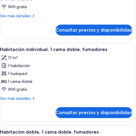
individual,
Wifi gratis
1
Más
Ver más detalles
cama
detalles
doble,
de
Consultar precios y disponibilidad
Habitación
no
individual,
fumadores
1
Abrir
Una habitación de hotel con cama, escrit
21
cama
Habitación individual, 1 cama doble, fumadores
todas
doble,
17 m²
no
las
fumadores
1 habitación
fotos
de
1 huésped
Habitación
1 cama doble
individual,
Wifi gratis
1
Más
Ver más detalles
cama
detalles
doble,
de
Consultar precios y disponibilidad
Habitación
fumadores
individual,
1
Abrir
Una habitación de hotel con cama, escrit
21
cama
Habitación doble, 1 cama doble, fumadores
todas