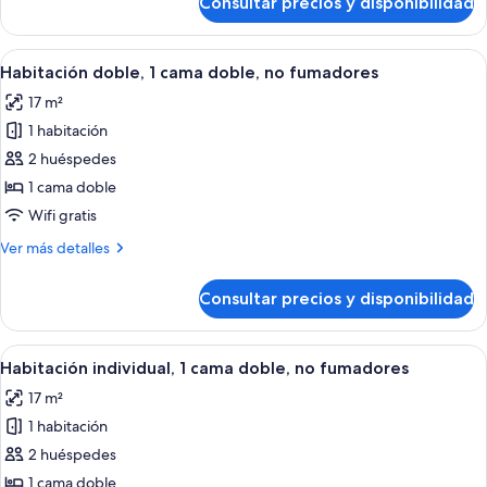
Consultar precios y disponibilidad
Premium
2
Twin
Double
Room,
Abrir
Una habitación de hotel con cama, escrit
21
Beds,
2
Habitación doble, 1 cama doble, no fumadores
todas
Double
Non
17 m²
Beds,
las
Smoking
Non
1 habitación
fotos
Smoking
de
2 huéspedes
Habitación
1 cama doble
doble,
Wifi gratis
1
Más
Ver más detalles
cama
detalles
doble,
de
Consultar precios y disponibilidad
Habitación
no
doble,
fumadores
1
Abrir
Una habitación de hotel con cama, escrit
21
cama
Habitación individual, 1 cama doble, no fumadores
todas
doble,
17 m²
no
las
fumadores
1 habitación
fotos
de
2 huéspedes
Habitación
1 cama doble