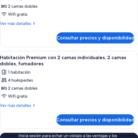
de
fumadores
2 camas dobles
Habitación
Premium
Wifi gratis
con
Más
Ver más detalles
2
detalles
de
camas
Consultar precios y disponibilidad
Habitación
individuales,
Premium
2
con
Abrir
Una habitación de hotel moderna con u
15
camas
2
Habitación Premium con 2 camas individuales, 2 camas
todas
camas
dobles,
dobles, fumadores
individuales,
las
no
1 habitación
2
fotos
fumadores
camas
4 huéspedes
de
dobles,
2 camas dobles
Habitación
no
fumadores
Premium
Wifi gratis
con
Más
Ver más detalles
2
detalles
de
camas
Consultar precios y disponibilidad
Habitación
individuales,
Premium
2
con
Inicia sesión para echar un vistazo a las ventajas y los