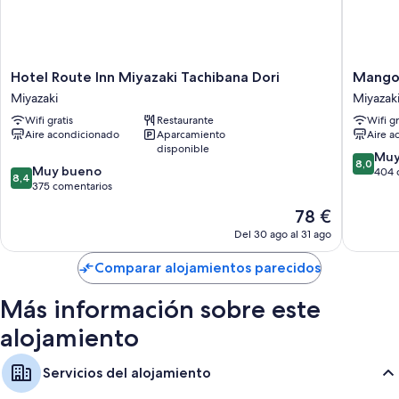
incluyen:
Bolsitas de té y café soluble gratuitos y hervidores eléctricos
Baños con inodoros con bidé electrónico y duchas y bañeras
Hotel
Mango
Hotel Route Inn Miyazaki Tachibana Dori
Mango 
combinadas
Route
Hotel
Miyazaki
Miyazak
Televisiones LCD con servicios de streaming y canales digitales
Inn
Miyazaki
Wifi gratis
Restaurante
Wifi gr
Miyazaki
Miyazaki
Frigoríficos, calefacción y servicio de limpieza
Aire acondicionado
Aparcamiento
Aire a
Tachibana
disponible
Dori
8.0
Muy
8,0
8.4
Miyazaki
Muy bueno
sobre
404 
8,4
sobre
375 comentarios
10,
10,
Muy
El
78 €
Muy
bueno,
precio
bueno,
Del 30 ago al 31 ago
404 com
actual
375 comentarios
es
Comparar alojamientos parecidos
de
78 €
Más información sobre este
alojamiento
Servicios del alojamiento