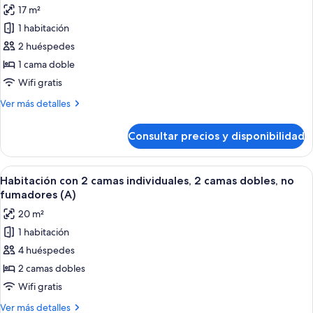
doble,
17 m²
fumadores
las
1 habitación
fotos
de
2 huéspedes
Habitación
1 cama doble
doble,
Wifi gratis
1
Más
Ver más detalles
cama
detalles
doble,
de
Consultar precios y disponibilidad
Habitación
fumadores
doble,
1
Abrir
Habitación de hotel con dos camas, un
14
cama
Habitación con 2 camas individuales, 2 camas dobles, no
todas
doble,
fumadores (A)
fumadores
las
20 m²
fotos
1 habitación
de
4 huéspedes
Habitación
con
2 camas dobles
2
Wifi gratis
camas
Más
Ver más detalles