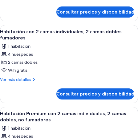
individuales,
detalles
2
de
Consultar precios y disponibilidad
Habitación
camas
con
dobles,
2
Abrir
Habitación de hotel con dos camas, un
no
13
camas
Habitación con 2 camas individuales, 2 camas dobles,
todas
individuales,
fumadores
fumadores
2
las
(A)
1 habitación
camas
fotos
dobles,
4 huéspedes
de
no
2 camas dobles
Habitación
fumadores
(A)
con
Wifi gratis
2
Más
Ver más detalles
camas
detalles
de
individuales,
Consultar precios y disponibilidad
Habitación
2
con
camas
2
Abrir
Una habitación de hotel moderna con u
8
dobles,
camas
Habitación Premium con 2 camas individuales, 2 camas
todas
individuales,
fumadores
dobles, no fumadores
2
las
1 habitación
camas
fotos
dobles,
4 huéspedes