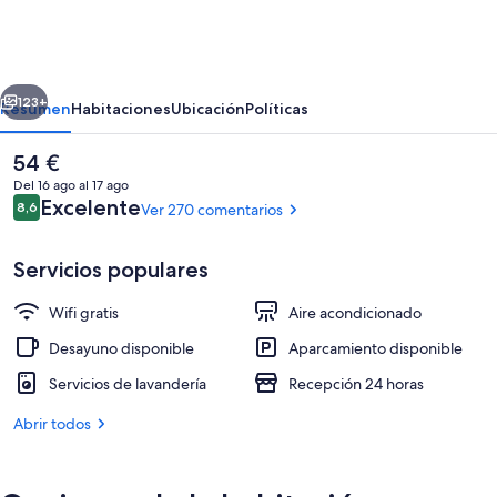
Rich
Hotel
Miyazakitachibanadori
erior
Siguiente
2
123+
Resumen
Habitaciones
Ubicación
Políticas
Artificial
El
54 €
Hot
precio
Del 16 ago al 17 ago
Spring
actual
Comentarios
Excelente
8,6
Ver 270 comentarios
8,6 de 10
es
Futamata
de
54 €
Yunohana
Servicios populares
Wifi gratis
Aire acondicionado
Restaurante
Desayuno disponible
Aparcamiento disponible
Servicios de lavandería
Recepción 24 horas
Abrir todos