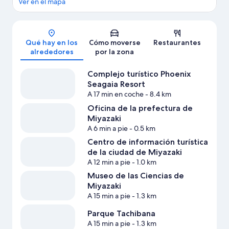
Ver en el mapa
Mapa
Qué hay en los
Cómo moverse
Restaurantes
alrededores
por la zona
Complejo turístico Phoenix
Seagaia Resort
A 17 min en coche
- 8.4 km
Oficina de la prefectura de
Miyazaki
A 6 min a pie
- 0.5 km
Centro de información turística
de la ciudad de Miyazaki
A 12 min a pie
- 1.0 km
Museo de las Ciencias de
Miyazaki
A 15 min a pie
- 1.3 km
Parque Tachibana
A 15 min a pie
- 1.3 km