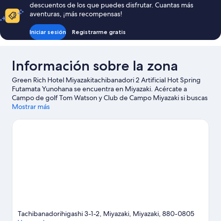
camas
2
descuentos de los que puedes disfrutar. Cuantas más
camas
dobles,
aventuras, ¡más recompensas!
individuales,
fumadores
2
Iniciar sesión
Registrarme gratis
camas
dobles,
fumadores
Información sobre la zona
Green Rich Hotel Miyazakitachibanadori 2 Artificial Hot Spring
Futamata Yunohana se encuentra en Miyazaki. Acércate a
Campo de golf Tom Watson y Club de Campo Miyazaki si buscas
unas vacaciones activas, aunque para apreciar la belleza natural
Mostrar más
de la región lo mejor es visitar Parque Cuasi-Nacional
Nichinankaigan o Parque Tachibana. Complejo turístico Phoenix
Seagaia Resort y Museo de las Ciencias de Miyazaki también
merecen la pena.
Ver guía de viaje de Miyazaki
Tachibanadorihigashi 3-1-2, Miyazaki, Miyazaki, 880-0805