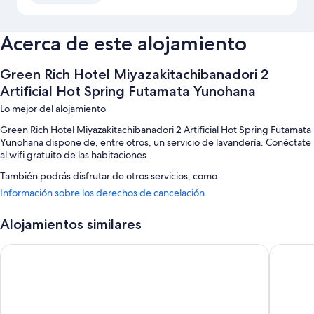
Acerca de este alojamiento
Green Rich Hotel Miyazakitachibanadori 2
Artificial Hot Spring Futamata Yunohana
Lo mejor del alojamiento
Green Rich Hotel Miyazakitachibanadori 2 Artificial Hot Spring Futamata
Yunohana dispone de, entre otros, un servicio de lavandería. Conéctate
al wifi gratuito de las habitaciones.
También podrás disfrutar de otros servicios, como:
Información sobre los derechos de cancelación
Desayuno bufé (de pago), aparcamiento (de pago) y un servicio de
recepción las 24 horas
Alojamientos similares
Consigna de equipaje, una máquina expendedora y un ascensor
Hotel Route Inn Miyazaki Tachibana Dori
Mango H
Características de la habitación
Las 163 habitaciones ofrecen comodidades como aire acondicionado o
wifi gratis.
Además, otros servicios que encontrarás en todas las habitaciones