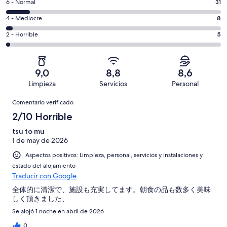
un
31
6 - Normal
31
de
total
comentarios
un
8
4 - Mediocre
8
de
de
total
comentarios
270
un
5
2 - Horrible
5
de
de
con
total
comentarios
270
un
una
de
de
con
total
puntuación
270
un
una
de
9,0
8,8
8,6
de
con
total
puntuación
270
Limpieza
Servicios
Personal
10
una
de
de
con
Comentarios
-
puntuación
270
8
Comentario verificado
una
Excelente
de
con
-
puntuación
2/10 Horrible
6
una
Bueno
de
-
puntuación
tsu to mu
4
Normal
1 de may de 2026
de
-
2
Aspectos positivos: Limpieza, personal, servicios y instalaciones y
Mediocre
-
estado del alojamiento
Horrible
Traducir con Google
全体的に清潔で、施設も充実してます。朝食の品も数多く美味
しく頂きました、
Se alojó 1 noche en abril de 2026
0