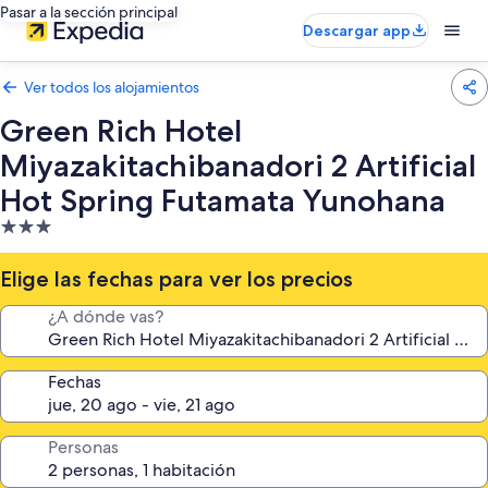
Pasar a la sección principal
Descargar app
Ver todos los alojamientos
Green Rich Hotel
Miyazakitachibanadori 2 Artificial
Hot Spring Futamata Yunohana
Alojamiento
de
3.0 estrellas
Elige las fechas para ver los precios
¿A dónde vas?
Fechas
Personas