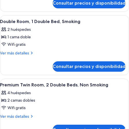
1
Consultar precios y disponibilidad
Double
Double
Room,
Bed,
1
Abrir
Habitación de hotel con cama, escritor
7
Non
Double
Double Room, 1 Double Bed, Smoking
todas
Bed,
Smoking
2 huéspedes
Non
las
Smoking
1 cama doble
fotos
de
Wifi gratis
Double
Más
Ver más detalles
Room,
detalles
de
1
Consultar precios y disponibilidad
Double
Double
Room,
Bed,
1
Abrir
Una habitación de hotel con una cama, 
5
Smoking
Double
Premium Twin Room, 2 Double Beds, Non Smoking
todas
Bed,
4 huéspedes
Smoking
las
2 camas dobles
fotos
de
Wifi gratis
Premium
Más
Ver más detalles
Twin
detalles
de
Room,