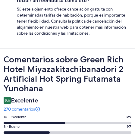
recibir un reembolso completo?
Sí, este alojamiento ofrece cancelación gratuita con
determinadas tarifas de habitación, porque es importante
tener flexibilidad. Consulta la política de cancelación del
alojamiento en nuestra web para obtener más información
sobre las condiciones y las limitaciones.
Comentarios
Comentarios sobre Green Rich
Hotel Miyazakitachibanadori 2
Artificial Hot Spring Futamata
Yunohana
Excelente
8,6
270 comentarios
129
10 - Excelente
129
comentarios
97
8 - Bueno
97
de
comentarios