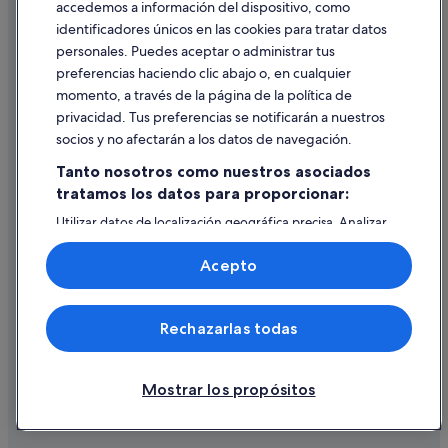
accedemos a información del dispositivo, como
identificadores únicos en las cookies para tratar datos
Ayuda
personales. Puedes aceptar o administrar tus
Ayuda
preferencias haciendo clic abajo o, en cualquier
momento, a través de la página de la política de
Cancelar un vuelo
privacidad. Tus preferencias se notificarán a nuestros
Cancelar una reserva de hotel o de un alquiler vacacional
socios y no afectarán a los datos de navegación.
Plazos de reembolso
Tanto nosotros como nuestros asociados
tratamos los datos para proporcionar:
Utilizar un cupón de Expedia
Utilizar datos de localización geográfica precisa. Analizar
Documentos para viajes internacionales
activamente las características del dispositivo para su
identificación. Almacenar la información en un dispositivo
Acepto
y/o acceder a ella. Publicidad y contenido personalizados,
medición de publicidad y contenido, investigación de
audiencia y desarrollo de servicios.
© 2026 Expedia, Inc., una empresa de Expedia Group. Todos los
Rechazarlas todas
Lista de asociados (proveedores)
derechos reservados. Expedia y el logotipo de Expedia son marcas
comerciales o marcas comerciales registradas de Expedia, Inc.
Vacationspot, S.L., Agencia de Viajes, I-AV-0000631.3.
Mostrar los propósitos