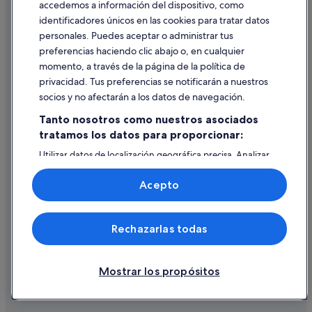
accedemos a información del dispositivo, como
identificadores únicos en las cookies para tratar datos
Ayuda
personales. Puedes aceptar o administrar tus
Ayuda
preferencias haciendo clic abajo o, en cualquier
momento, a través de la página de la política de
Cancelar un vuelo
privacidad. Tus preferencias se notificarán a nuestros
Cancelar una reserva de hotel o de un alquiler vacacional
socios y no afectarán a los datos de navegación.
Plazos de reembolso
Tanto nosotros como nuestros asociados
tratamos los datos para proporcionar:
Utilizar un cupón de Expedia
Utilizar datos de localización geográfica precisa. Analizar
Documentos para viajes internacionales
activamente las características del dispositivo para su
identificación. Almacenar la información en un dispositivo
Acepto
y/o acceder a ella. Publicidad y contenido personalizados,
medición de publicidad y contenido, investigación de
audiencia y desarrollo de servicios.
© 2026 Expedia, Inc., una empresa de Expedia Group. Todos los
Rechazarlas todas
Lista de asociados (proveedores)
derechos reservados. Expedia y el logotipo de Expedia son marcas
comerciales o marcas comerciales registradas de Expedia, Inc.
Vacationspot, S.L., Agencia de Viajes, I-AV-0000631.3.
Mostrar los propósitos