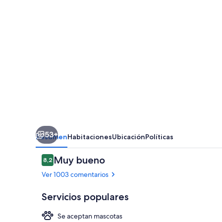
53+
Resumen
Habitaciones
Ubicación
Políticas
Comentarios
Muy bueno
8,2
8,2 de 10
Ver 1003 comentarios
Servicios populares
Se aceptan mascotas