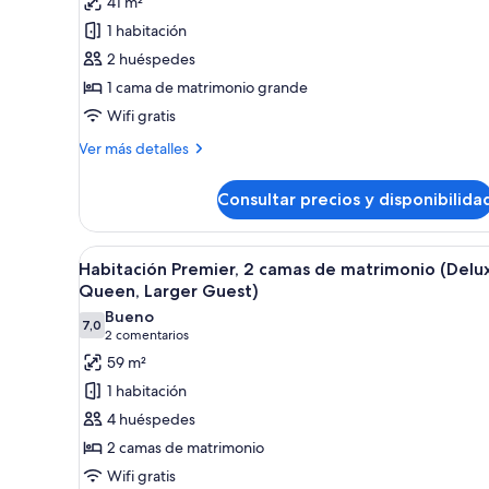
41 m²
Habitación
1 habitación
Deluxe,
2 huéspedes
1
1 cama de matrimonio grande
cama
Wifi gratis
de
matrimonio
Más
Ver más detalles
detalles
grande,
de
balcón
Consultar precios y disponibilida
Habitación
(Guest)
Deluxe,
1
Abrir
Habitación de hotel con una cam
3
cama
Habitación Premier, 2 camas de matrimonio (Delu
todas
de
Queen, Larger Guest)
matrimonio
las
Bueno
grande,
7,0
fotos
7,0 de 10
(2 comentarios)
2 comentarios
balcón
de
59 m²
(Guest)
Habitación
1 habitación
Premier,
4 huéspedes
2
2 camas de matrimonio
camas
Wifi gratis
de