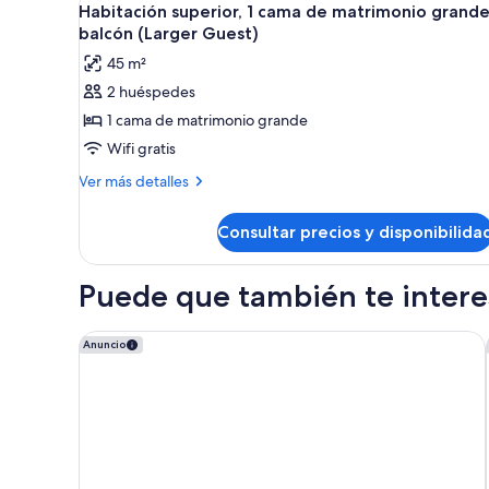
5
vistas
Habitación superior, 1 cama de matrimonio grande
todas
al
balcón (Larger Guest)
río
las
45 m²
(Suite,
fotos
Larger,
2 huéspedes
de
City
1 cama de matrimonio grande
Habitación
View)
superior,
Wifi gratis
1
Más
Ver más detalles
cama
detalles
de
de
Consultar precios y disponibilida
Habitación
matrimonio
superior,
grande,
1
Puede que también te interes
balcón
cama
de
(Larger
matrimonio
Miami Marriott Biscayne Bay
Anuncio
Guest)
grande,
balcón
(Larger
Guest)