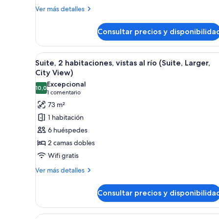
matrimonio
Más
Ver más detalles
detalles
(Deluxe
de
Queen,
Consultar precios y disponibilida
Habitación
Larger
Premier,
Guest)
2
Abrir
Un moderno salón con una mesa d
4
camas
Suite, 2 habitaciones, vistas al río (Suite, Larger,
todas
de
City View)
matrimonio
las
Excepcional
(Deluxe
10,0
fotos
10,0 de 10
(1 comentario)
1 comentario
Queen,
de
73 m²
Larger
Suite,
Guest)
1 habitación
2
6 huéspedes
habitaciones,
2 camas dobles
vistas
Wifi gratis
al
río
Más
Ver más detalles
detalles
(Suite,
de
Larger,
Consultar precios y disponibilida
Suite,
City
2
View)
habitaciones,
Abrir
Habitación de hotel con una cam