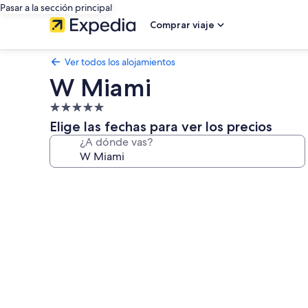
Pasar a la sección principal
Comprar viaje
Ver todos los alojamientos
W Miami
Alojamiento
de
Elige las fechas para ver los precios
5.0 estrellas
¿A dónde vas?
Galería
de
imágenes
de
W
Miami