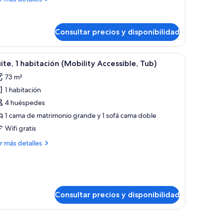
talles
ite,
Consultar precios y disponibilidad
bitación
e, dos mesitas de noche con lámparas, una silla, un ventanal con vistas a l
brir
Una habitación de hotel moderna con un gran
6
ite, 1 habitación (Mobility Accessible, Tub)
odas
73 m²
s
1 habitación
otos
e
4 huéspedes
ite,
1 cama de matrimonio grande y 1 sofá cama doble
Wifi gratis
abitación
ás
r más detalles
Mobility
talles
ccessible,
ite,
ub)
bitación
Consultar precios y disponibilidad
obility
cessible,
b)
stas a la ciudad.