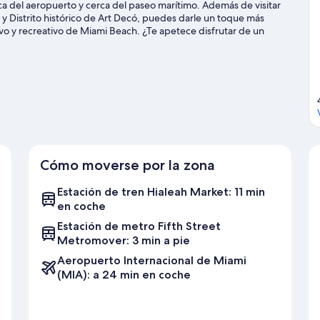
ca del aeropuerto y cerca del paseo marítimo. Además de visitar
 Distrito histórico de Art Decó, puedes darle un toque más
ivo y recreativo de Miami Beach. ¿Te apetece disfrutar de un
a Center o LoanDepot Park.
Ver guía de viaje de Miami
Cómo moverse por la zona
Estación de tren Hialeah Market: 11 min
en coche
Estación de metro Fifth Street
Metromover: 3 min a pie
Aeropuerto Internacional de Miami
(MIA): a 24 min en coche