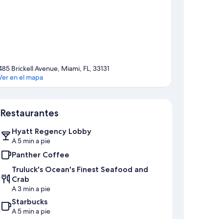
485 Brickell Avenue, Miami, FL, 33131
Ver en el mapa
Mapa
Restaurantes
Hyatt Regency Lobby
A 5 min a pie
Panther Coffee
Truluck's Ocean's Finest Seafood and
Crab
A 3 min a pie
Starbucks
A 5 min a pie