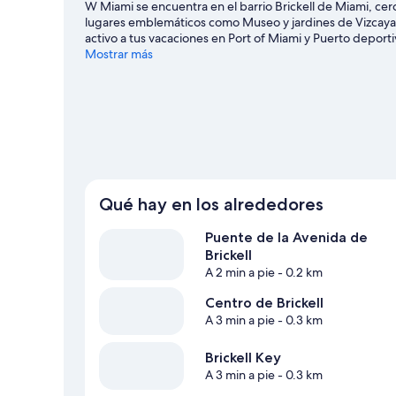
W Miami se encuentra en el barrio Brickell de Miami, cer
lugares emblemáticos como Museo y jardines de Vizcaya y
activo a tus vacaciones en Port of Miami y Puerto deport
evento especial? Puedes buscar el calendario de Kasey
Mostrar más
Qué hay en los alrededores
Puente de la Avenida de
Brickell
A 2 min a pie
- 0.2 km
Centro de Brickell
A 3 min a pie
- 0.3 km
Brickell Key
A 3 min a pie
- 0.3 km