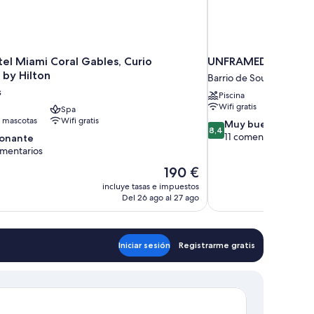
tel Miami Coral Gables, Curio
UNFRAMED, Autogra
 by Hilton
Barrio de South Beach
s
Piscina
Wifi gratis
Spa
 mascotas
Wifi gratis
8.4
Muy bueno
8,4
sobre
11 comentarios
ionante
10,
omentarios
Muy
El
190 €
bueno,
te,
precio
11 comentarios
incluye tasas e impuestos
tarios
actual
Del 26 ago al 27 ago
es
de
190 €
Iniciar sesión
Registrarme gratis