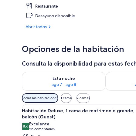
Restaurante
Habitación Pr
Desayuno disponible
Abrir todos
Opciones de la habitación
Consulta la disponibilidad para estas fec
Consulta la disponibilidad para esta noche, ago 7 - 
Consulta la d
Esta noche
ago 7 - ago 8
Filtros
Todas las habitaciones
1 cama
2 camas
disponibles
Abrir
Habitación de hotel con una ca
para
3
Habitación Deluxe, 1 cama de matrimonio grande,
todas
las
balcón (Guest)
las
habitaciones
Excelente
8,6
fotos
8,6 de 10
(25 comentarios)
25 comentarios
de