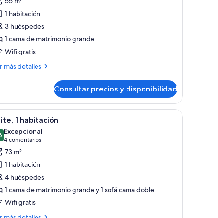
55 m²
studio
1 habitación
remier,
3 huéspedes
1 cama de matrimonio grande
ama
Wifi gratis
e
atrimonio
ás
r más detalles
talles
rande,
alcón,
Consultar precios y disponibilidad
tudio
n
emier,
squina
 edificios de la ciudad a través de amplias ventanas.
saje urbano, una mesa de centro redonda, un sofá, un sillón y dos lámparas.
brir
Una habitación de hotel moderna con un gran
3
ma
ite, 1 habitación
Studio,
odas
Excepcional
orner
trimonio
s
6
9,6 de 10
(4 comentarios)
4 comentarios
oom)
ande,
otos
73 m²
lcón,
e
1 habitación
ite,
quina
4 huéspedes
tudio,
rner
1 cama de matrimonio grande y 1 sofá cama doble
abitación
om)
Wifi gratis
ás
r más detalles