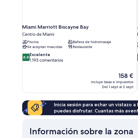
Miami Marriott Biscayne Bay
Centro de Miami
Piscina
Bañera de hidromasaje
Se aceptan mascotas
Restaurante
8.8
Excelente
8,8
sobre
1.193 comentarios
10,
Excelente,
El
158 €
1.193 comentarios
precio
incluye tasas e impuestos
actual
Del 1 sept al 2 sept
es
de
158 €
Inicia sesión para echar un vistazo a
puedes disfrutar. Cuantas más aven
Información sobre la zona