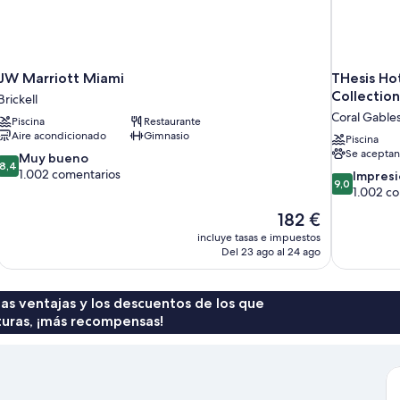
JW Marriott Miami
THesis Ho
Collection
Brickell
Coral Gable
Piscina
Restaurante
Aire acondicionado
Gimnasio
Piscina
Se aceptan
8.4
Muy bueno
8,4
sobre
1.002 comentarios
9.0
Impres
9,0
10,
sobre
1.002 c
Muy
10,
El
182 €
bueno,
Impresionan
precio
1.002 comentarios
incluye tasas e impuestos
1.002 comen
actual
Del 23 ago al 24 ago
es
de
182 €
 las ventajas y los descuentos de los que
turas, ¡más recompensas!