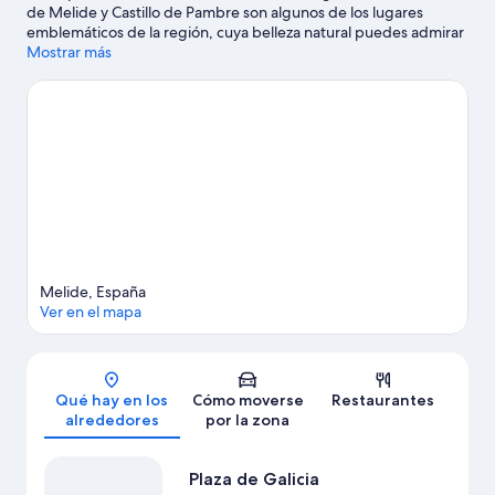
de Melide y Castillo de Pambre son algunos de los lugares
emblemáticos de la región, cuya belleza natural puedes admirar
en Praia do Furelos y Cascada de Brañas.
Mostrar más
Ver guía de viaje de
Mellid
Ver más apartamentos en Mellid
Melide, España
Ver en el mapa
Mapa
Qué hay en los
Cómo moverse
Restaurantes
alrededores
por la zona
Plaza de Galicia