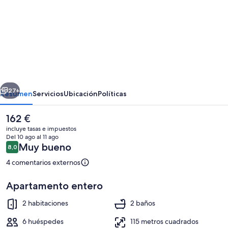
imágenes
de
Casa
Goros
erior
Siguiente
27+
Resumen
Servicios
Ubicación
Políticas
El
162 €
precio
incluye tasas e impuestos
actual
Del 10 ago al 11 ago
es
Comentarios
Muy bueno
8,0
8,0 de 10
de
162 €
4 comentarios externos
Apartamento entero
2 dormitorios, tabla de planchar con p
2 habitaciones
2 baños
6 huéspedes
115 metros cuadrados