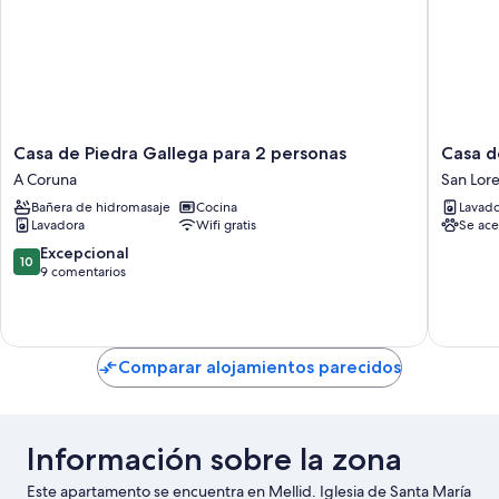
Casa
Casa
Casa de Piedra Gallega para 2 personas
Casa d
de
de
A Coruna
San Lor
Piedra
labranza
Bañera de hidromasaje
Cocina
Lavado
Gallega
en
Lavadora
Wifi gratis
Se ace
para
el
2
bosque
10.0
Excepcional
10
personas
en
sobre
9 comentarios
A
Galicia
10,
Coruna
San
Excepcional,
Lorenzo
9 comentarios
de
Comparar alojamientos parecidos
Carelle,
Sobrad
dos
Monxes
Información sobre la zona
Este apartamento se encuentra en Mellid. Iglesia de Santa María