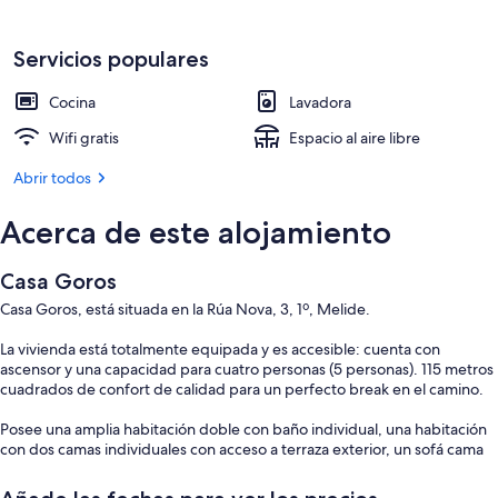
Servicios populares
Cocina
Lavadora
Wifi gratis
Espacio al aire libre
Abrir todos
Acerca de este alojamiento
Casa Goros
Casa Goros, está situada en la Rúa Nova, 3, 1º, Melide.
La vivienda está totalmente equipada y es accesible: cuenta con
ascensor y una capacidad para cuatro personas (5 personas). 115 metros
cuadrados de confort de calidad para un perfecto break en el camino.
Posee una amplia habitación doble con baño individual, una habitación
con dos camas individuales con acceso a terraza exterior, un sofá cama
en el salón, un baño de uso general, cocina totalmente equipada, salón
comedor con TV, sala de colada, calefacción, WIFI gratuita.