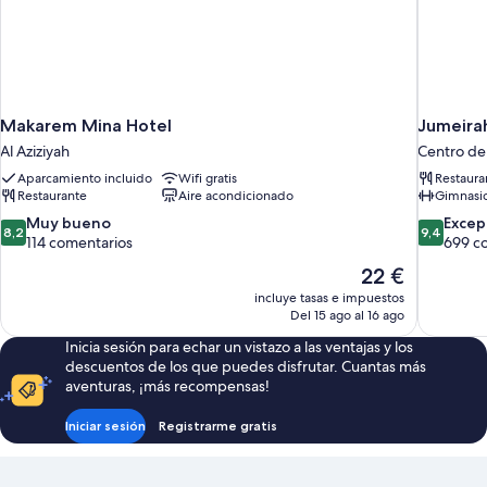
Makarem Mina Hotel
Jumeira
Al Aziziyah
Centro de
Aparcamiento incluido
Wifi gratis
Restaura
Restaurante
Aire acondicionado
Gimnasi
8.2
9.4
Muy bueno
Excep
8,2
9,4
sobre
sobre
114 comentarios
699 c
10,
10,
El
22 €
Muy
Excepcion
precio
incluye tasas e impuestos
bueno,
699 comen
actual
Del 15 ago al 16 ago
114 comentarios
es
Inicia sesión para echar un vistazo a las ventajas y los
de
descuentos de los que puedes disfrutar. Cuantas más
22 €
aventuras, ¡más recompensas!
Iniciar sesión
Registrarme gratis