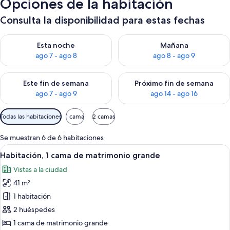
Opciones de la habitación
Consulta la disponibilidad para estas fechas
Consulta la disponibilidad para esta noche, ago 7 - ago 8
Consulta la disponibilidad pa
Esta noche
Mañana
ago 7 - ago 8
ago 8 - ago 9
Consulta la disponibilidad para este fin de semana, ago 7 - ag
Consulta la disponibilidad par
Este fin de semana
Próximo fin de semana
ago 7 - ago 9
ago 14 - ago 16
Filtros
Todas las habitaciones
1 cama
2 camas
disponibles
para
Se muestran 6 de 6 habitaciones
las
Abrir
Una habitación de hotel con una cama 
1
Habitación, 1 cama de matrimonio grande
habitaciones
todas
Vistas a la ciudad
las
41 m²
fotos
de
1 habitación
Habitación,
2 huéspedes
1
1 cama de matrimonio grande