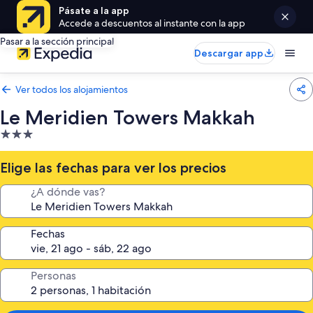
Pásate a la app
Accede a descuentos al instante con la app
Pasar a la sección principal
Descargar app
Ver todos los alojamientos
Le Meridien Towers Makkah
Alojamiento
de
3.0 estrellas
Elige las fechas para ver los precios
¿A dónde vas?
Fechas
Personas