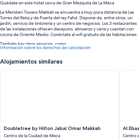
Quédate en este hotel cerca de Gran Mezquita de La Meca
Le Meridien Towers Makkah se encuentra a muy poca distancia de Las
Torres del Reloj y de Puerta del rey Fahd. Dispone de, entre otros, un
jardín, servicio de tintorería y un centro de negocios. Los 3 restaurantes
de las instalaciones ofrecen desayuno, almuerzo y cena y cuentan con
cocina de Oriente Medio. Conéctate al wifi gratuito de las habitaciones.
También hay otros servicios, como:
Información sobre los derechos de cancelación
Aparcamiento gratis
Alojamientos similares
Desayuno bufé (de pago), un servicio gratuito de transporte por la
zona y servicio de cuidado infantil (de pago)
Doubletree by Hilton Jabal Omar Makkah
Al Ebaa 
Asistencia turística y para la compra de entradas, consigna de
equipaje y cajero o servicios bancarios
Los viajeros suelen destacar su buen estado general
Características de la habitación
Las 1321 habitaciones brindan características que incluyen un servicio de
habitaciones las 24 horas y aire acondicionado, por no hablar de otras
comodidades, como wifi gratis y cajas fuertes.
Doubletree
Al
Doubletree by Hilton Jabal Omar Makkah
Al Eba
Además, otros servicios que hallarás en todas las habitaciones incluyen:
by
Ebaa
Centro de la Ciudad de Meca
Centro 
Hilton
Hotel