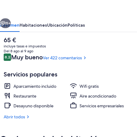
Towers
Makkah
erior
Siguiente
15+
Resumen
Habitaciones
Ubicación
Políticas
El
65 €
precio
incluye tasas e impuestos
actual
Del 8 ago al 9 ago
es
Comentarios
Muy bueno
8,2
Ver 422 comentarios
8,2 de 10
de
65 €
Servicios populares
Aparcamiento incluido
Wifi gratis
Fachada del alojamiento - Noche
Restaurante
Aire acondicionado
Desayuno disponible
Servicios empresariales
Abrir todos