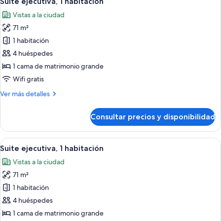
Suite ejecutiva, 1 habitación
todas
matrimonio
Vistas a la ciudad
grande
las
71 m²
fotos
de
1 habitación
Suite
4 huéspedes
ejecutiva,
1 cama de matrimonio grande
1
Wifi gratis
habitación
Más
Ver más detalles
detalles
de
Consultar precios y disponibilidad
Suite
ejecutiva,
1
Abrir
Habitación de hotel con comedor, sofá,
2
habitación
Suite ejecutiva, 1 habitación
todas
Vistas a la ciudad
las
71 m²
fotos
de
1 habitación
Suite
4 huéspedes
ejecutiva,
1 cama de matrimonio grande