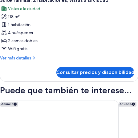
Suite familiar, 2 habitaciones, vistas a la ciudad
todas
Vistas a la ciudad
las
118 m²
fotos
de
1 habitación
Suite
4 huéspedes
familiar,
2 camas dobles
2
Wifi gratis
habitaciones,
Más
Ver más detalles
vistas
detalles
a
de
Consultar precios y disponibilidad
la
Suite
familiar,
ciudad
2
Puede que también te interese...
habitaciones,
vistas
a
Makarem Mina Hotel
Jumeira
Anuncio
Anuncio
la
ciudad