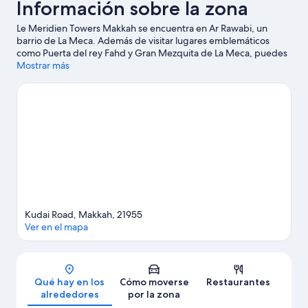
Información sobre la zona
Le Meridien Towers Makkah se encuentra en Ar Rawabi, un
barrio de La Meca. Además de visitar lugares emblemáticos
como Puerta del rey Fahd y Gran Mezquita de La Meca, puedes
rodearte de naturaleza en Montaña Jabal al-Nour. También
Mostrar más
merece la pena acercarse a Las Torres del Reloj y Mezquita
Faqih.
Ver guía de viaje de La Meca
Kudai Road, Makkah, 21955
Ver en el mapa
Mapa
Qué hay en los
Cómo moverse
Restaurantes
alrededores
por la zona