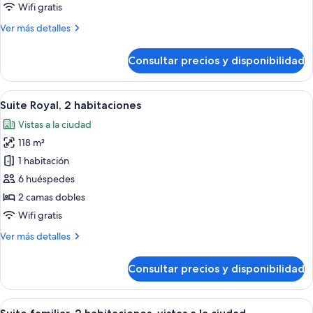
1
Wifi gratis
habitación
Más
Ver más detalles
detalles
de
Consultar precios y disponibilidad
Suite
ejecutiva,
1
Abrir
Una habitación de hotel con una cama, 
2
habitación
Suite Royal, 2 habitaciones
todas
Vistas a la ciudad
las
118 m²
fotos
de
1 habitación
Suite
6 huéspedes
Royal,
2 camas dobles
2
Wifi gratis
habitaciones
Más
Ver más detalles
detalles
de
Consultar precios y disponibilidad
Suite
Royal,
2
Abrir
Una habitación de hotel con una cama, 
2
habitaciones