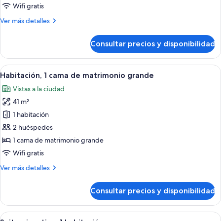
cama
Wifi gratis
de
Más
Ver más detalles
matrimonio
detalles
grande
de
Consultar precios y disponibilidad
Habitación,
1
cama
Abrir
Una habitación de hotel con una cama 
1
de
Habitación, 1 cama de matrimonio grande
todas
matrimonio
Vistas a la ciudad
grande
las
41 m²
fotos
de
1 habitación
Habitación,
2 huéspedes
1
1 cama de matrimonio grande
cama
Wifi gratis
de
Más
Ver más detalles
matrimonio
detalles
grande
de
Consultar precios y disponibilidad
Habitación,
1
cama
Abrir
Habitación de hotel con comedor, sofá,
2
de