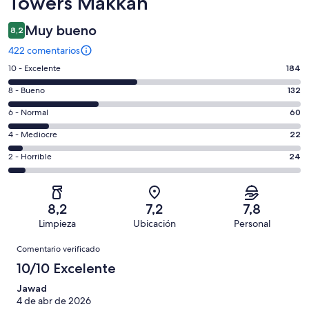
Towers Makkah
Muy bueno
8,2
422 comentarios
184
10 - Excelente
184
comentarios
132
8 - Bueno
132
de
comentarios
un
60
6 - Normal
60
de
total
comentarios
un
22
4 - Mediocre
22
de
de
total
comentarios
422
un
24
2 - Horrible
24
de
de
con
total
comentarios
422
un
una
de
de
con
total
puntuación
422
un
una
de
8,2
7,2
7,8
de
con
total
puntuación
422
Limpieza
Ubicación
Personal
10
una
de
de
con
Comentarios
-
puntuación
422
8
Comentario verificado
una
Excelente
de
con
-
puntuación
10/10 Excelente
6
una
Bueno
de
-
puntuación
Jawad
4
Normal
4 de abr de 2026
de