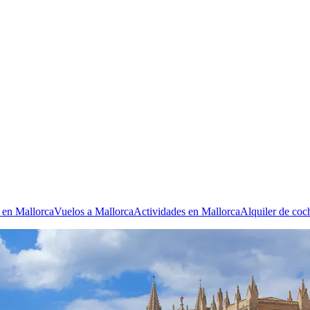
 en Mallorca
Vuelos a Mallorca
Actividades en Mallorca
Alquiler de coc