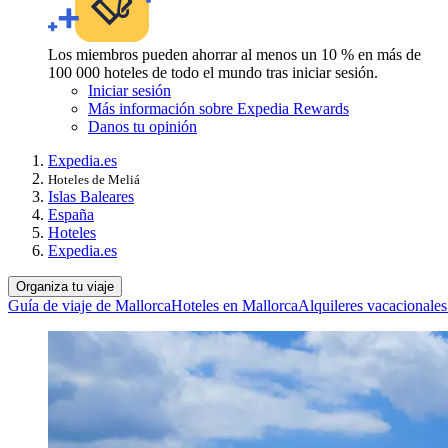
Los miembros pueden ahorrar al menos un 10 % en más de
100 000 hoteles de todo el mundo tras iniciar sesión.
Iniciar sesión
Más información sobre Expedia Rewards
Danos tu opinión
Expedia.es
Hoteles de Meliá
Islas Baleares
España
Hoteles
Expedia.es
Organiza tu viaje
Guía de viaje de Mallorca
Hoteles en Mallorca
Alquileres vacacionales