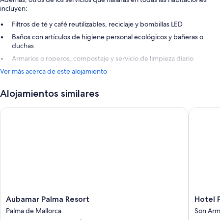
incluyen:
Filtros de té y café reutilizables, reciclaje y bombillas LED
Baños con artículos de higiene personal ecológicos y bañeras o
duchas
Armarios o roperos, compostaje y servicio de limpieza diario
Ver más acerca de este alojamiento
Alojamientos similares
Aubamar Palma Resort
Hotel Pal
Aubamar
Hotel
Aubamar Palma Resort
Hotel 
Palma
Palma
Palma de Mallorca
Son Ar
Resort
Bellver