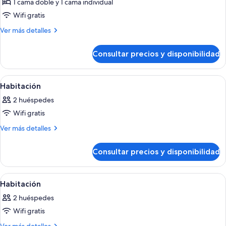
Habitación
1 cama doble y 1 cama individual
Deluxe
Wifi gratis
(2
Más
Ver más detalles
adults
detalles
+
de
Consultar precios y disponibilidad
Habitación
1
Deluxe
child)
(2
Abrir
Habitación de hotel moderna con una c
10
adults
Habitación
todas
+
2 huéspedes
1
las
child)
Wifi gratis
fotos
de
Más
Ver más detalles
detalles
Habitación
de
Consultar precios y disponibilidad
Habitación
Abrir
Habitación de hotel moderna con una c
12
Habitación
todas
2 huéspedes
las
Wifi gratis
fotos
de
Más