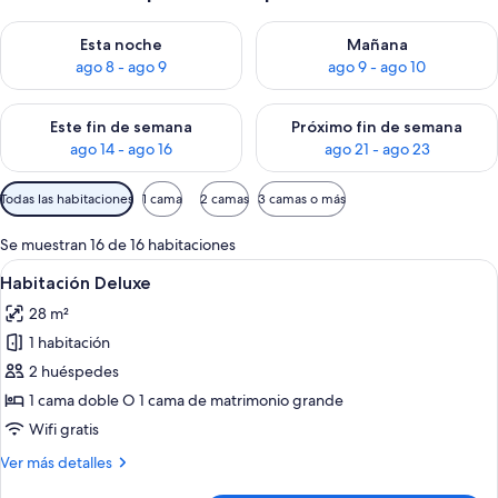
Consulta la disponibilidad para esta noche, ago 8 - ago 9
Consulta la disponibilidad pa
Esta noche
Mañana
ago 8 - ago 9
ago 9 - ago 10
Consulta la disponibilidad para este fin de semana, ago 14 - a
Consulta la disponibilidad par
Este fin de semana
Próximo fin de semana
ago 14 - ago 16
ago 21 - ago 23
Filtros
Todas las habitaciones
1 cama
2 camas
3 camas o más
disponibles
para
Se muestran 16 de 16 habitaciones
las
Abrir
Una habitación de hotel moderna con un
9
Habitación Deluxe
habitaciones
todas
28 m²
las
1 habitación
fotos
de
2 huéspedes
Habitación
1 cama doble O 1 cama de matrimonio grande
Deluxe
Wifi gratis
Más
Ver más detalles
detalles