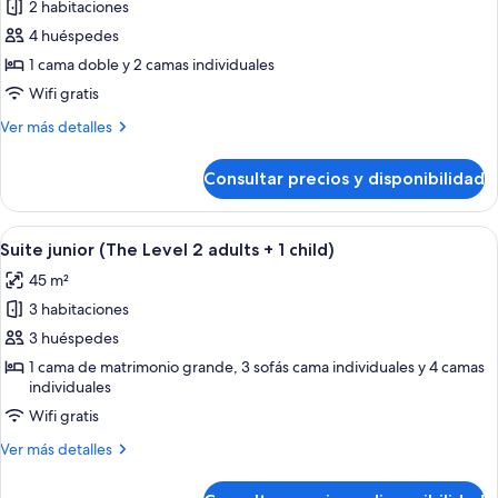
de
2 habitaciones
The
4 huéspedes
Level,
1 cama doble y 2 camas individuales
Suite,
Wifi gratis
2
Más
Ver más detalles
habitaciones
detalles
de
Consultar precios y disponibilidad
The
Level,
Suite,
Abrir
Una habitación de hotel moderna con un
6
2
Suite junior (The Level 2 adults + 1 child)
todas
habitaciones
45 m²
las
3 habitaciones
fotos
de
3 huéspedes
Suite
1 cama de matrimonio grande, 3 sofás cama individuales y 4 camas
individuales
junior
(The
Wifi gratis
Level
Más
Ver más detalles
2
detalles
de
adults