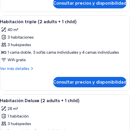
Consultar precios y disponibilidad
Suite,
2
habitaciones
Abrir
Una habitación de hotel moderna con 
6
Habitación triple (2 adults + 1 child)
todas
40 m²
las
3 habitaciones
fotos
de
3 huéspedes
Habitación
1 cama doble, 3 sofás cama individuales y 4 camas individuales
triple
Wifi gratis
(2
Más
Ver más detalles
adults
detalles
+
de
Consultar precios y disponibilidad
Habitación
1
triple
child)
(2
Abrir
Una habitación de hotel moderna con un
8
adults
Habitación Deluxe (2 adults + 1 child)
todas
+
28 m²
1
las
child)
1 habitación
fotos
de
3 huéspedes