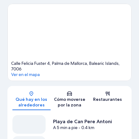
España, si lo tuyo son las compras no te pierdas Mercado del
Olivar y La Rambla. También merece la pena acercarse a
Fundación Juan March y Catedral de Santa María de Palma.
Dedica algo de tiempo a descubrir cuáles son las actividades de
la zona, entre las que se incluye el alquiler de segways.
Ver guía
de viaje de Palma de Mallorca
Calle Felicia Fuster 4, Palma de Mallorca, Balearic Islands,
7006
Ver en el mapa
Mapa
Qué hay en los
Cómo moverse
Restaurantes
alrededores
por la zona
Playa de Can Pere Antoni
A 5 min a pie
- 0.4 km