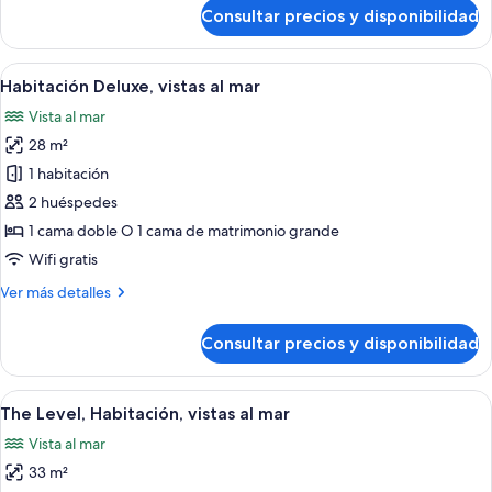
de
Consultar precios y disponibilidad
Habitación
Deluxe
Abrir
Zona de piscina con sillones de descans
11
Habitación Deluxe, vistas al mar
todas
Vista al mar
las
28 m²
fotos
de
1 habitación
Habitación
2 huéspedes
Deluxe,
1 cama doble O 1 cama de matrimonio grande
vistas
Wifi gratis
al
Más
Ver más detalles
mar
detalles
de
Consultar precios y disponibilidad
Habitación
Deluxe,
vistas
Abrir
Habitación de hotel con una cama grand
11
al
The Level, Habitación, vistas al mar
todas
mar
Vista al mar
las
33 m²
fotos