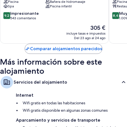
Piscina
Bañera de hidromasaje
Piscin
Palma
Affiliate
Spa
Piscina infantil
Restau
de
by
Mallorca
Meliá
9.2
8.4
Impresionante
Muy
9,2
8,4
Son
sobre
sobre
543 comentarios
1.00
Armada
10,
10,
El
305 €
Impresionante,
Muy
precio
543 comentarios
bueno,
incluye tasas e impuestos
actual
Del 23 ago al 24 ago
1.009 c
es
de
Comparar alojamientos parecidos
305 €
Más información sobre este
alojamiento
Servicios del alojamiento
Internet
Wifi gratis en todas las habitaciones
Wifi gratis disponible en algunas zonas comunes
Aparcamiento y servicios de transporte