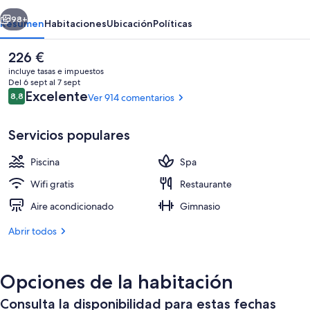
erior
Siguiente
98+
Resumen
Habitaciones
Ubicación
Políticas
El
226 €
precio
incluye tasas e impuestos
actual
Del 6 sept al 7 sept
es
Comentarios
Excelente
8,8
Ver 914 comentarios
8,8 de 10
de
226 €
Servicios populares
Piscina
Spa
Una piscina al aire libre (de 10:30 a 18
Wifi gratis
Restaurante
Aire acondicionado
Gimnasio
Abrir todos
Opciones de la habitación
Consulta la disponibilidad para estas fechas