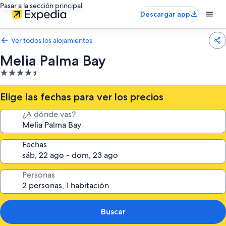
Pasar a la sección principal
Descargar app
Ver todos los alojamientos
Melia Palma Bay
Alojamiento
de
4.5 estrellas
Elige las fechas para ver los precios
¿A dónde vas?
Fechas
Personas
Buscar