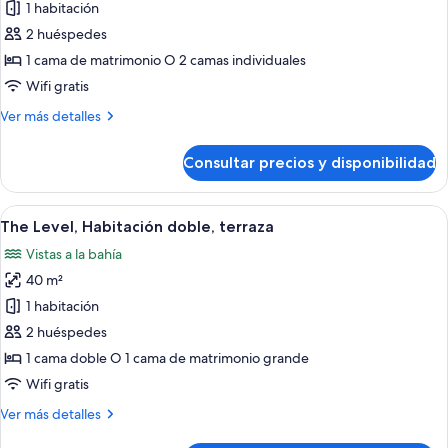
de
1 habitación
The
2 huéspedes
Level,
1 cama de matrimonio O 2 camas individuales
Habitación,
Wifi gratis
vistas
Más
Ver más detalles
al
detalles
mar
de
Consultar precios y disponibilidad
The
Level,
Habitación,
Abrir
Un balcón con sillones de descanso, un
10
vistas
The Level, Habitación doble, terraza
todas
al
Vistas a la bahía
mar
las
40 m²
fotos
de
1 habitación
The
2 huéspedes
Level,
1 cama doble O 1 cama de matrimonio grande
Habitación
Wifi gratis
doble,
Más
Ver más detalles
terraza
detalles