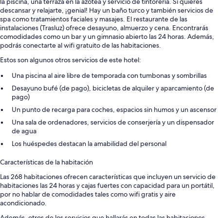
la piscina, una terraza en la azotea y servicio de tintorería. Si quieres
descansar y relajarte, ¡genial! Hay un baño turco y también servicios de
spa como tratamientos faciales y masajes. El restaurante de las
instalaciones (Trasluz) ofrece desayuno, almuerzo y cena. Encontrarás
comodidades como un bar y un gimnasio abierto las 24 horas. Además,
podrás conectarte al wifi gratuito de las habitaciones.
Estos son algunos otros servicios de este hotel:
Una piscina al aire libre de temporada con tumbonas y sombrillas
Desayuno bufé (de pago), bicicletas de alquiler y aparcamiento (de
pago)
Un punto de recarga para coches, espacios sin humos y un ascensor
Una sala de ordenadores, servicios de conserjería y un dispensador
de agua
Los huéspedes destacan la amabilidad del personal
Características de la habitación
Las 268 habitaciones ofrecen características que incluyen un servicio de
habitaciones las 24 horas y cajas fuertes con capacidad para un portátil,
por no hablar de comodidades tales como wifi gratis y aire
acondicionado.
Además, otros de los servicios que hallarás en todas las habitaciones