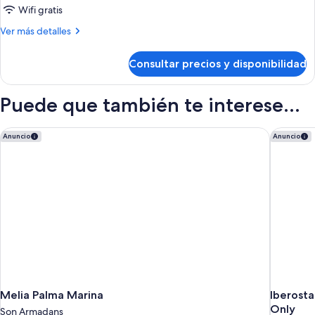
Wifi gratis
Más
Ver más detalles
detalles
de
Consultar precios y disponibilidad
Habitación
familiar
Puede que también te interese...
Melia Palma Marina
Iberostar
Anuncio
Anuncio
Melia Palma Marina
Iberosta
Only
Son Armadans