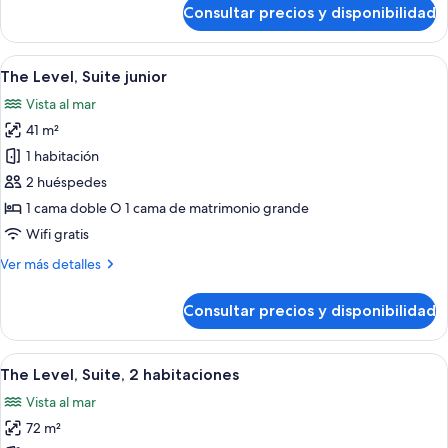
de
Consultar precios y disponibilidad
The
Level,
Habitación
Abrir
Minibar, caja fuerte, escritorio y sist
7
doble,
The Level, Suite junior
todas
terraza
Vista al mar
las
41 m²
fotos
de
1 habitación
The
2 huéspedes
Level,
1 cama doble O 1 cama de matrimonio grande
Suite
Wifi gratis
junior
Más
Ver más detalles
detalles
de
Consultar precios y disponibilidad
The
Level,
Suite
Abrir
Minibar, caja fuerte, escritorio y sist
10
junior
The Level, Suite, 2 habitaciones
todas
Vista al mar
las
72 m²
fotos