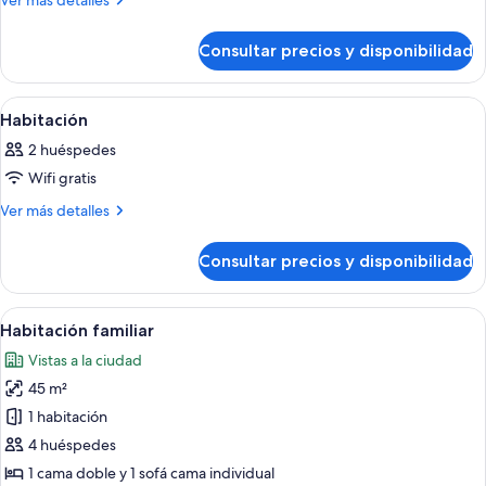
Ver más detalles
detalles
Habitación
de
Consultar precios y disponibilidad
Habitación
Abrir
Un balcón con una mesa, dos sillones,
5
Habitación
todas
2 huéspedes
las
Wifi gratis
fotos
de
Más
Ver más detalles
detalles
Habitación
de
Consultar precios y disponibilidad
Habitación
Abrir
Una sala moderna con un sofá, una me
4
Habitación familiar
todas
Vistas a la ciudad
las
45 m²
fotos
de
1 habitación
Habitación
4 huéspedes
familiar
1 cama doble y 1 sofá cama individual