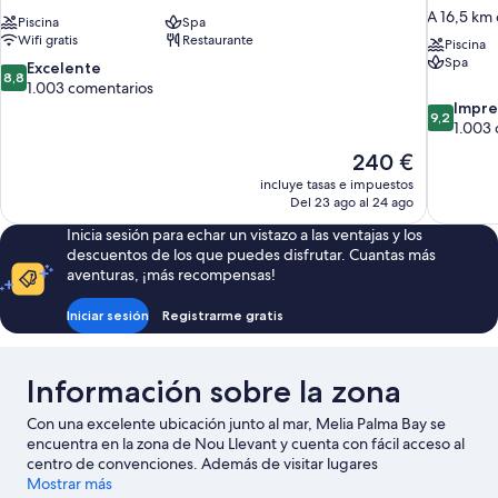
A 16,5 km
Piscina
Spa
Wifi gratis
Restaurante
Piscina
Spa
8.8
Excelente
8,8
sobre
1.003 comentarios
10,
9.2
Impre
9,2
Excelente,
sobre
1.003
1.003 comentarios
10,
El
240 €
Impresion
precio
incluye tasas e impuestos
1.003 com
actual
Del 23 ago al 24 ago
es
Inicia sesión para echar un vistazo a las ventajas y los
de
descuentos de los que puedes disfrutar. Cuantas más
240 €
aventuras, ¡más recompensas!
Iniciar sesión
Registrarme gratis
Información sobre la zona
Con una excelente ubicación junto al mar, Melia Palma Bay se
encuentra en la zona de Nou Llevant y cuenta con fácil acceso al
centro de convenciones. Además de visitar lugares
emblemáticos como Lonja de Palma de Mallorca y Plaza de
Mostrar más