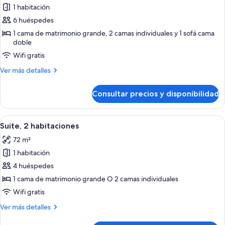
+
de
1 habitación
4
Suite,
children)
6 huéspedes
2
1 cama de matrimonio grande, 2 camas individuales y 1 sofá cama
habitaciones
doble
(The
Wifi gratis
Level
Más
Ver más detalles
4
detalles
adults
de
Consultar precios y disponibilidad
Suite,
+
2
2
habitaciones
Abrir
Una habitación moderna con sofá, una 
children)
6
(The
Suite, 2 habitaciones
todas
Level
72 m²
4
las
adults
1 habitación
fotos
+
de
4 huéspedes
2
Suite,
children)
1 cama de matrimonio grande O 2 camas individuales
2
Wifi gratis
habitaciones
Más
Ver más detalles
detalles
de