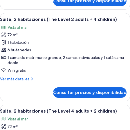
Consultar precios y disponibilidad
Suite
+
junior
1
(The
Abrir
Minibar, caja fuerte, escritorio y sist
child)
5
Level
Suite, 2 habitaciones (The Level 2 adults + 4 children)
todas
2
Vista al mar
adults
las
+
72 m²
fotos
1
de
1 habitación
child)
Suite,
6 huéspedes
2
1 cama de matrimonio grande, 2 camas individuales y 1 sofá cama
habitaciones
doble
(The
Wifi gratis
Level
Más
Ver más detalles
2
detalles
adults
de
Consultar precios y disponibilidad
Suite,
+
2
4
habitaciones
Abrir
Minibar, caja fuerte, escritorio y sist
children)
5
(The
Suite, 2 habitaciones (The Level 4 adults + 2 children)
todas
Level
Vista al mar
2
las
adults
72 m²
fotos