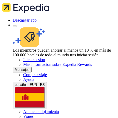
Descargar app
Los miembros pueden ahorrar al menos un 10 % en más de
100 000 hoteles de todo el mundo tras iniciar sesión.
Iniciar sesión
Más información sobre Expedia Rewards
Mensajes
Comprar viaje
Ayuda
español · EUR · ES
Anunciar alojamiento
Viajes