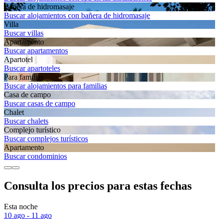
Bañera de hidromasaje
Buscar alojamientos con bañera de hidromasaje
Villa
Buscar villas
Apartamento
Buscar apartamentos
Apartotel
Buscar apartoteles
Para familias
Buscar alojamientos para familias
Casa de campo
Buscar casas de campo
Chalet
Buscar chalets
Complejo turístico
Buscar complejos turísticos
Apartamento
Buscar condominios
Consulta los precios para estas fechas
Esta noche
10 ago - 11 ago