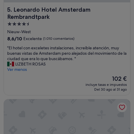
h
d
e
o
Leonardo Hotel Amsterdam Rembrandtpark
5. Leonardo Hotel Amsterdam
r
m
Rembrandtpark
o
u
o
y
Alojamiento
m
l
de
Nieuw-West
p
i
4.5 estrellas
8.6
8,6/10
Excelente
(1.010 comentarios)
r
m
sobre
o
p
"
"El hotel con exceletes instalaciones, increíble atención, muy
10,
v
i
E
buenas vistas de Amsterdam pero alejados del movimiento de la
Excelente,
i
o
l
ciudad que era lo que buscábamos. "
(1.010 comentarios)
d
y
h
LIZBETH ROSAS
e
c
o
Ver menos
d
ó
t
.
El
m
102 €
e
"
precio
o
incluye tasas e impuestos
l
actual
d
Del 30 ago al 31 ago
c
es
o
o
de
;
Park Plaza Victoria Amsterdam
n
102 €
a
e
u
x
n
c
a
e
e
l
s
e