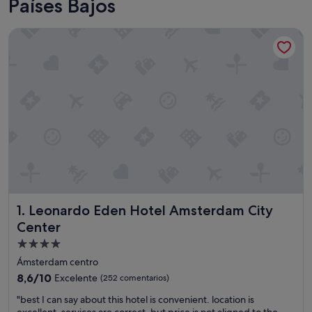
Países Bajos
Leonardo Eden Hotel Amsterdam City Center
Leonardo Eden Hotel Amsterdam City Center
1. Leonardo Eden Hotel Amsterdam City
Center
Alojamiento
de
Ámsterdam centro
4.0 estrellas
8.6
8,6/10
Excelente
(252 comentarios)
sobre
"
"best I can say about this hotel is convenient. location is
10,
b