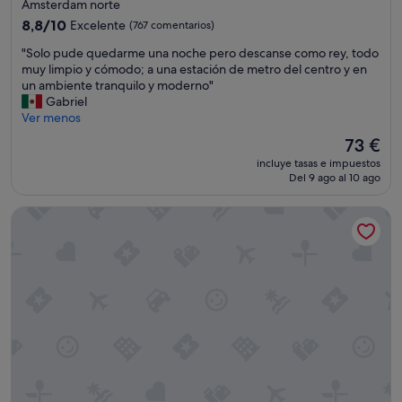
de
c
Ámsterdam norte
e
3.0 estrellas
8.8
8,8/10
Excelente
(767 comentarios)
l
sobre
l
"
"Solo pude quedarme una noche pero descanse como rey, todo
10,
e
S
muy limpio y cómodo; a una estación de metro del centro y en
Excelente,
n
o
un ambiente tranquilo y moderno"
(767 comentarios)
t
l
Gabriel
,
o
Ver menos
s
p
El
73 €
e
u
precio
r
incluye tasas e impuestos
d
actual
Del 9 ago al 10 ago
v
e
es
i
q
de
c
Ruby Emma Hotel Amsterdam By IHG
u
73 €
e
e
s
d
a
a
r
r
e
m
c
e
o
u
r
n
r
a
e
n
c
o