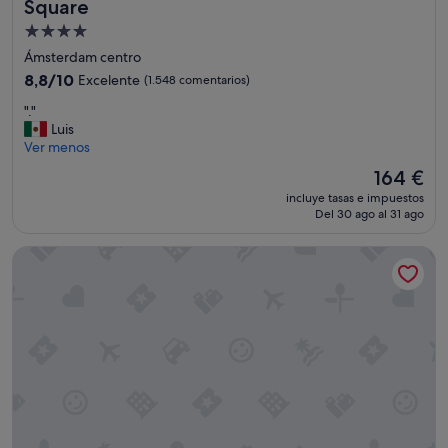
a
Square
r
Alojamiento
a
de
q
Ámsterdam centro
u
4.0 estrellas
8.8
8,8/10
Excelente
(1.548 comentarios)
e
sobre
d
"
"."
10,
a
.
Luis
Excelente,
r
"
Ver menos
(1.548 comentarios)
s
El
164 €
e
precio
"
incluye tasas e impuestos
actual
Del 30 ago al 31 ago
es
de
Monet Garden Hotel Amsterdam
164 €