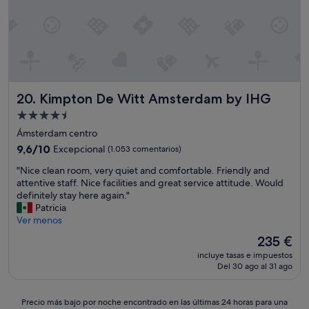
u
d
n
p
o
e
"
r
o
a
1
Kimpton De Witt Amsterdam by IHG
20. Kimpton De Witt Amsterdam by IHG
0
m
Alojamiento
i
de
Ámsterdam centro
n
4.5 estrellas
9.6
u
9,6/10
Excepcional
(1.053 comentarios)
sobre
t
"
"Nice clean room, very quiet and comfortable. Friendly and
10,
o
N
attentive staff. Nice facilities and great service attitude. Would
Excepcional,
s
i
definitely stay here again."
(1.053 comentarios)
c
c
Patricia
a
e
Ver menos
m
c
i
El
235 €
l
n
precio
incluye tasas e impuestos
e
a
actual
Del 30 ago al 31 ago
a
n
es
n
d
de
r
o
235 €
Precio
Precio más bajo por noche encontrado en las últimas 24 horas para una
o