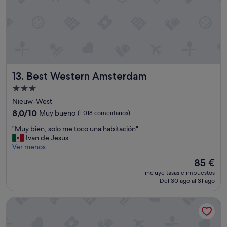
n
A
m
s
t
e
r
d
Best Western Amsterdam
13. Best Western Amsterdam
a
m
Alojamiento
,
de
Nieuw-West
s
3.0 estrellas
o
8.0
8,0/10
Muy bueno
(1.018 comentarios)
l
sobre
"
"Muy bien, solo me toco una habitación"
o
10,
M
Ivan de Jesus
e
Muy
u
Ver menos
l
bueno,
y
c
(1.018 comentarios)
El
85 €
b
h
precio
incluye tasas e impuestos
i
e
actual
Del 30 ago al 31 ago
e
c
es
n
k
de
Grand Hotel Amrâth Amsterdam
,
i
85 €
s
n
o
f