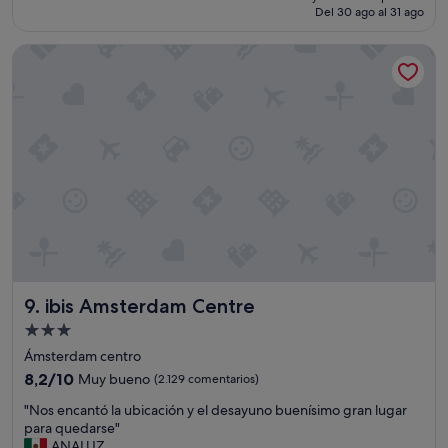
e
actual
Del 30 ago al 31 ago
n
l
es
o
m
de
ibis Amsterdam Centre
r
o
75 €
d
v
e
i
n
m
c
i
o
e
n
n
e
t
l
o
h
d
o
e
t
l
e
a
l
c
ibis Amsterdam Centre
9. ibis Amsterdam Centre
"
i
u
Alojamiento
d
de
Ámsterdam centro
a
3.0 estrellas
8.2
8,2/10
Muy bueno
(2.129 comentarios)
d
sobre
q
"
"Nos encantó la ubicación y el desayuno buenísimo gran lugar
10,
u
N
para quedarse"
Muy
e
o
ANALUZ