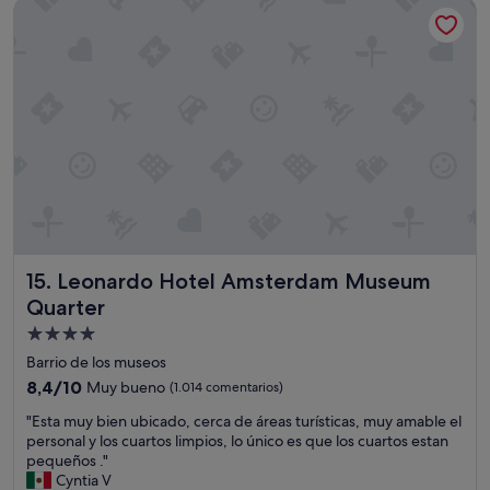
Leonardo Hotel Amsterdam Museum Quarter
p
o
186 €
e
n
r
a
i
€
e
2
n
5
c
m
e
e
a
p
l
a
l
r
r
e
o
c
u
e
Leonardo Hotel Amsterdam Museum Quarter
15. Leonardo Hotel Amsterdam Museum
n
a
d
l
Quarter
"
t
Alojamiento
o
de
Barrio de los museos
y
4.0 estrellas
a
8.4
8,4/10
Muy bueno
(1.014 comentarios)
q
sobre
"
"Esta muy bien ubicado, cerca de áreas turísticas, muy amable el
u
10,
E
personal y los cuartos limpios, lo único es que los cuartos estan
e
Muy
s
pequeños ."
e
bueno,
t
Cyntia V
n
(1.014 comentarios)