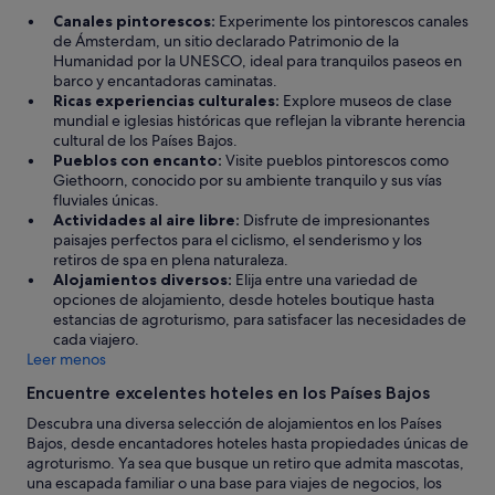
t
e
Canales pintorescos:
Experimente los pintorescos canales
s
a
de Ámsterdam, un sitio declarado Patrimonio de la
e
g
Humanidad por la UNESCO, ideal para tranquilos paseos en
r
r
barco y encantadoras caminatas.
v
a
Ricas experiencias culturales:
Explore museos de clase
i
d
mundial e iglesias históricas que reflejan la vibrante herencia
c
e
cultural de los Países Bajos.
e
c
Pueblos con encanto:
Visite pueblos pintorescos como
a
e
Giethoorn, conocido por su ambiente tranquilo y sus vías
t
m
fluviales únicas.
t
u
Actividades al aire libre:
Disfrute de impresionantes
i
c
paisajes perfectos para el ciclismo, el senderismo y los
t
h
retiros de spa en plena naturaleza.
u
o
Alojamientos diversos:
Elija entre una variedad de
d
.
opciones de alojamiento, desde hoteles boutique hasta
e
L
estancias de agroturismo, para satisfacer las necesidades de
.
a
cada viajero.
W
h
Leer menos
o
a
u
b
Encuentre excelentes hoteles en los Países Bajos
l
i
d
Descubra una diversa selección de alojamientos en los Países
t
d
Bajos, desde encantadores hoteles hasta propiedades únicas de
a
e
agroturismo. Ya sea que busque un retiro que admita mascotas,
c
f
una escapada familiar o una base para viajes de negocios, los
i