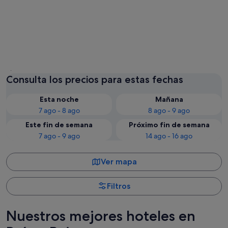
Ámsterdam
Maastri
Consulta los precios para estas fechas
Esta noche
Mañana
7 ago - 8 ago
8 ago - 9 ago
Este fin de semana
Próximo fin de semana
7 ago - 9 ago
14 ago - 16 ago
Ver mapa
Filtros
Nuestros mejores hoteles en