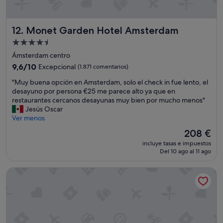
Monet Garden Hotel Amsterdam
12. Monet Garden Hotel Amsterdam
Alojamiento
de
Ámsterdam centro
4.5 estrellas
9.6
9,6/10
Excepcional
(1.871 comentarios)
sobre
"
"Muy buena opción en Amsterdam, solo el check in fue lento, el
10,
M
desayuno por persona €25 me parece alto ya que en
Excepcional,
u
restaurantes cercanos desayunas muy bien por mucho menos"
(1.871 comentarios)
y
Jesús Oscar
b
Ver menos
u
El
208 €
e
precio
incluye tasas e impuestos
n
actual
Del 10 ago al 11 ago
a
es
o
de
Best Western Amsterdam
p
208 €
c
i
ó
n
e