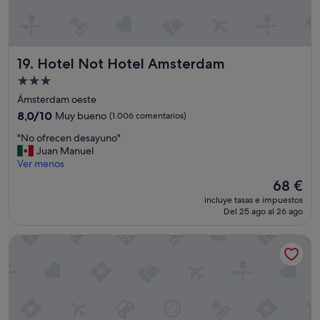
e
s
,
t
n
a
o
n
Hotel Not Hotel Amsterdam
19. Hotel Not Hotel Amsterdam
e
p
n
e
Alojamiento
e
q
de
Ámsterdam oeste
l
u
3.0 estrellas
b
e
8.0
8,0/10
Muy bueno
(1.006 comentarios)
u
ñ
sobre
"
"No ofrecen desayuno"
l
o
10,
N
Juan Manuel
l
s
Muy
o
Ver menos
i
.
bueno,
o
c
"
(1.006 comentarios)
El
68 €
f
i
precio
incluye tasas e impuestos
r
o
actual
Del 25 ago al 26 ago
e
d
es
c
e
de
Kimpton De Witt Amsterdam by IHG
e
l
68 €
n
a
d
c
e
i
s
u
a
d
y
a