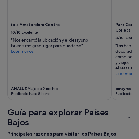
í
f
a
f
e
.
l
N
e
ibis Amsterdam Centre
Park Centra
i
v
Collection
10/10
Excelente
c
a
8/10
Bueno
e
"Nos encantó la ubicación y el desayuno
d
f
buenísimo gran lugar para quedarse"
"Las habitac
o
a
Leer menos
decoradas, 
r
c
como pasillo
y
i
y viejos. La
p
l
el restaura
l
i
Leer menos
a
t
n
i
c
ANALUZ
Viaje de 2 noches
omayma de
V
e
h
Publicado hace 8 horas
Publicado hac
s
a
a
l
n
o
Guía para explorar Países
d
c
g
u
Bajos
r
a
e
l
Principales razones para visitar los Países Bajos
a
s