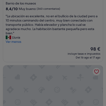
de
Barrio de los museos
s
3.0 estrellas
,
8.4
8,4/10
Muy bueno
(363 comentarios)
l
sobre
"
"La ubicación es excelente, no en el bullicio de la ciudad pero a
o
10,
L
10 minutos caminando del centro, muy bien conectado con
ú
Muy
a
transporte público. Había elevador y plancha lo cual se
n
bueno,
u
agradece mucho. La habitación bastante pequeña pero esta
i
(363 comentarios)
b
bien."
c
i
Lluvia
o
c
Ver menos
e
a
s
El
98 €
c
q
precio
incluye tasas e impuestos
i
u
actual
Del 16 ago al 17 ago
ó
e
es
n
l
de
Hotel Not Hotel Amsterdam
e
o
98 €
s
s
e
c
x
u
c
a
e
r
l
t
e
o
n
s
t
e