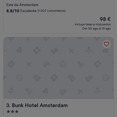
i
de
Este de Ámsterdam
s
4.5 estrellas
c
8.8
8,8/10
Excelente
(1.007 comentarios)
o
sobre
El
98 €
n
10,
precio
v
Excelente,
incluye tasas e impuestos
actual
e
Del 30 ago al 31 ago
(1.007 comentarios)
es
n
de
i
Bunk Hotel Amsterdam
98 €
e
n
t
.
l
o
c
a
t
i
o
n
i
s
Bunk Hotel Amsterdam
3. Bunk Hotel Amsterdam
e
Alojamiento
x