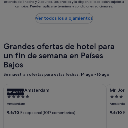
d
estancia de 1 noche y 2 adultos. Los precios y la disponibilidad están sujetos a
más
o
e
cambios. Pueden aplicarse términos y condiciones adicionales.
bajo
m
l
por
,
c
noche
Ver todos los alojamientos
v
e
encontrado
e
n
en
r
t
las
y
r
últimas
q
o
24 horas
Grandes ofertas de hotel para
u
,
para
i
m
un fin de semana en Países
una
e
u
estancia
t
y
Bajos
de
a
b
1 noche
n
i
y
Se muestran ofertas para estas fechas:
14 ago - 16 ago
d
e
2 adultos.
c
n
Los
Galería
Pulitzer Amsterdam
o
Galería
Mr. Jorda
c
precios
Pulitzer Amsterdam
Mr. Jor
m
VIP Access
de
o
de
y
f
Alojamiento
Alojamie
n
imágenes
imágene
la
o
de
de
e
Ámsterdam
Ámsterdam
disponibilidad
de
de
r
c
5.0 estrellas
3.0 estre
están
t
Pulitzer
9.6/10
Excepcional (1017 comentarios)
Mr.
9.6/10
Ex
t
sujetos
a
a
Amsterdam
Jordaan
a
b
d
cambios.
l