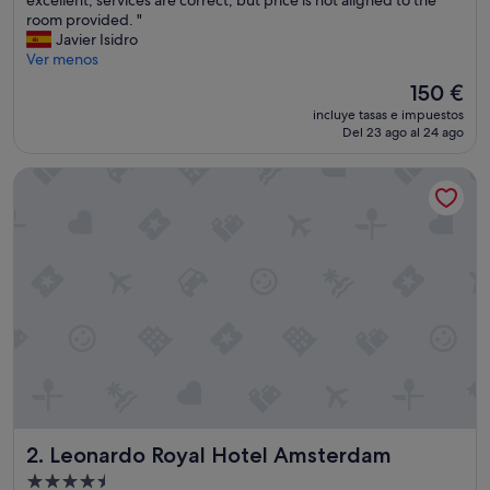
excellent, services are correct, but price is not aligned to the
Excelente,
e
room provided. "
(252 comentarios)
s
Javier Isidro
t
Ver menos
I
El
150 €
c
precio
incluye tasas e impuestos
a
actual
Del 23 ago al 24 ago
n
es
s
de
Leonardo Royal Hotel Amsterdam
a
150 €
y
a
b
o
u
t
t
h
i
s
h
o
t
Leonardo Royal Hotel Amsterdam
2. Leonardo Royal Hotel Amsterdam
e
l
Alojamiento