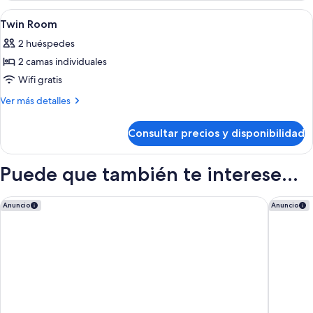
Abrir
Ropa de cama hipoalergénica, minibar,
12
Twin Room
todas
2 huéspedes
las
2 camas individuales
fotos
de
Wifi gratis
Twin
Más
Ver más detalles
Room
detalles
de
Consultar precios y disponibilidad
Twin
Room
Puede que también te interese...
Ellen Kensington
The Cura
Anuncio
Anuncio