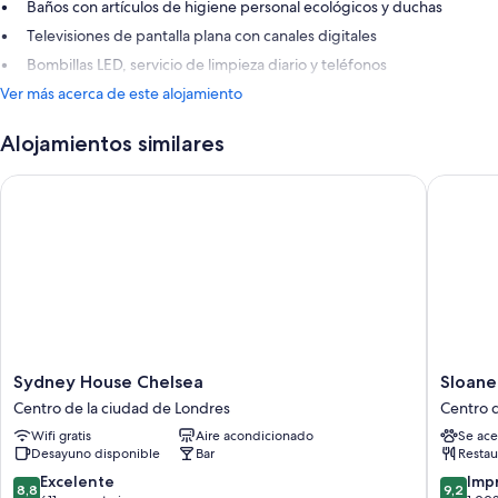
Baños con artículos de higiene personal ecológicos y duchas
Televisiones de pantalla plana con canales digitales
Bombillas LED, servicio de limpieza diario y teléfonos
Ver más acerca de este alojamiento
Alojamientos similares
Sydney House Chelsea
Sloane P
Sydney
Sloane
Sydney House Chelsea
Sloane
House
Place
Centro de la ciudad de Londres
Centro d
Chelsea
Centro
Wifi gratis
Aire acondicionado
Se ace
Centro
de
Desayuno disponible
Bar
Restau
de
la
la
ciudad
8.8
9.2
Excelente
Imp
8,8
9,2