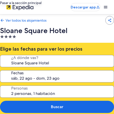
Pasar a la sección principal
Descargar app
Ver todos los alojamientos
Sloane Square Hotel
Alojamiento
de
4.0 estrellas
Elige las fechas para ver los precios
¿A dónde vas?
Fechas
Personas
Buscar