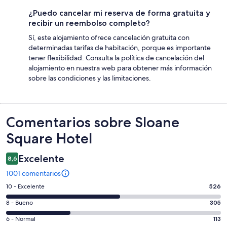
¿Puedo cancelar mi reserva de forma gratuita y
recibir un reembolso completo?
Sí, este alojamiento ofrece cancelación gratuita con
determinadas tarifas de habitación, porque es importante
tener flexibilidad. Consulta la política de cancelación del
alojamiento en nuestra web para obtener más información
sobre las condiciones y las limitaciones.
Comentarios
Comentarios sobre Sloane
Square Hotel
Excelente
8,6
1001 comentarios
526
10 - Excelente
526
comentarios
305
8 - Bueno
305
de
comentarios
un
113
6 - Normal
113
de