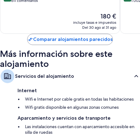
ciudad
de
sobre
sobre
611 comentarios
1.00
de
Londres
10,
10,
Londres
Excelente,
Impresi
El
180 €
611 comentarios
1.002 c
precio
incluye tasas e impuestos
actual
Del 30 ago al 31 ago
es
de
Comparar alojamientos parecidos
180 €
Más información sobre este
alojamiento
Servicios del alojamiento
Internet
Wifi e Internet por cable gratis en todas las habitaciones
Wifi gratis disponible en algunas zonas comunes
Aparcamiento y servicios de transporte
Las instalaciones cuentan con aparcamiento accesible en
silla de ruedas