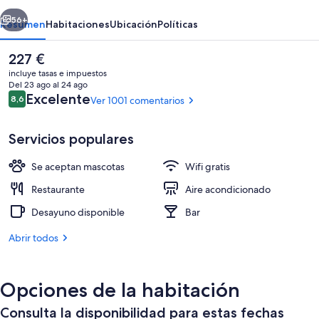
erior
Siguiente
56+
Resumen
Habitaciones
Ubicación
Políticas
El
227 €
precio
incluye tasas e impuestos
actual
Del 23 ago al 24 ago
es
Comentarios
Excelente
8,6
Ver 1001 comentarios
8,6 de 10
de
227 €
Servicios populares
Se aceptan mascotas
Wifi gratis
Exterior
Restaurante
Aire acondicionado
Desayuno disponible
Bar
Abrir todos
Opciones de la habitación
Consulta la disponibilidad para estas fechas