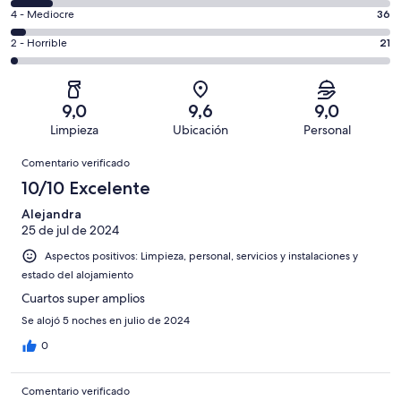
total
comentarios
un
36
4 - Mediocre
36
de
de
total
comentarios
1001
un
21
2 - Horrible
21
de
de
con
total
comentarios
1001
un
una
de
de
con
total
puntuación
1001
un
una
de
9,0
9,6
9,0
de
con
total
puntuación
1001
Limpieza
Ubicación
Personal
10
una
de
de
con
Comentarios
-
puntuación
1001
8
Comentario verificado
una
Excelente
de
con
-
puntuación
10/10 Excelente
6
una
Bueno
de
-
puntuación
Alejandra
4
Normal
25 de jul de 2024
de
-
2
Aspectos positivos: Limpieza, personal, servicios y instalaciones y
Mediocre
-
estado del alojamiento
Horrible
Cuartos super amplios
Se alojó 5 noches en julio de 2024
0
Comentario verificado