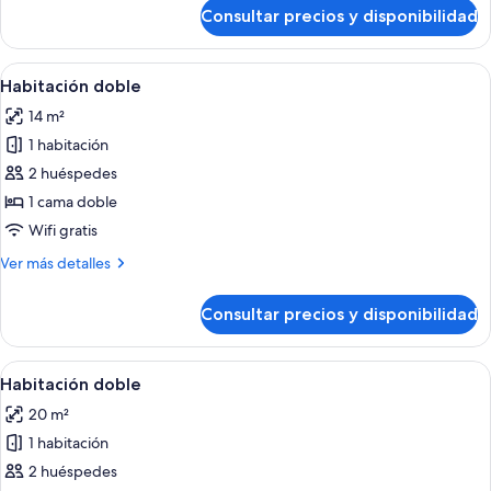
de
Consultar precios y disponibilidad
Club
King
Room
Abrir
Habitación de hotel con cama, mesitas 
7
Habitación doble
todas
14 m²
las
1 habitación
fotos
de
2 huéspedes
Habitación
1 cama doble
doble
Wifi gratis
Más
Ver más detalles
detalles
de
Consultar precios y disponibilidad
Habitación
doble
Abrir
Una habitación de hotel ordenada con
4
Habitación doble
todas
20 m²
las
1 habitación
fotos
de
2 huéspedes