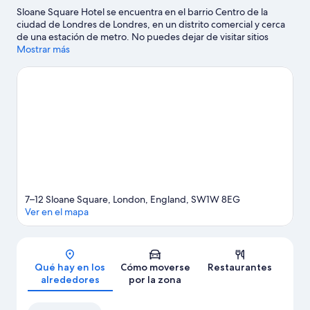
Sloane Square Hotel se encuentra en el barrio Centro de la
ciudad de Londres de Londres, en un distrito comercial y cerca
de una estación de metro. No puedes dejar de visitar sitios
como Royal Hospital Chelsea y Palacio de Buckingham. Y, si
Mostrar más
quieres dar un toque cultural a tus vacaciones, no te pierdas
Royal Albert Hall. También merece la pena acercarse a Harrods y
Big Ben.
Ver guía de viaje de Londres
7–12 Sloane Square, London, England, SW1W 8EG
Ver en el mapa
Mapa
Qué hay en los
Cómo moverse
Restaurantes
alrededores
por la zona