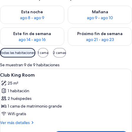
Consulta la disponibilidad para esta noche, ago 8 - ago 9
Consulta la disponibilidad pa
Esta noche
Mañana
ago 8 - ago 9
ago 9 - ago 10
Consulta la disponibilidad para este fin de semana, ago 14 - a
Consulta la disponibilidad par
Este fin de semana
Próximo fin de semana
ago 14 - ago 16
ago 21 - ago 23
Filtros
Todas las habitaciones
1 cama
2 camas
disponibles
para
Se muestran 9 de 9 habitaciones
las
Abrir
Habitación de hotel con una cama grand
5
Club King Room
habitaciones
todas
25 m²
las
1 habitación
fotos
de
2 huéspedes
Club
1 cama de matrimonio grande
King
Wifi gratis
Room
Más
Ver más detalles
detalles