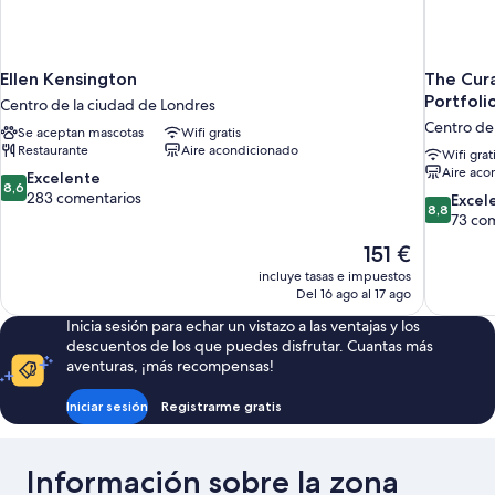
Ellen Kensington
The Cura
Portfoli
Centro de la ciudad de Londres
Centro de
Se aceptan mascotas
Wifi gratis
Restaurante
Aire acondicionado
Wifi grat
Aire aco
8.6
Excelente
8,6
sobre
283 comentarios
8.8
Excel
8,8
10,
sobre
73 co
Excelente,
10,
El
151 €
283 comentarios
Excelente
precio
incluye tasas e impuestos
73 coment
actual
Del 16 ago al 17 ago
es
Inicia sesión para echar un vistazo a las ventajas y los
de
descuentos de los que puedes disfrutar. Cuantas más
151 €
aventuras, ¡más recompensas!
Iniciar sesión
Registrarme gratis
Información sobre la zona