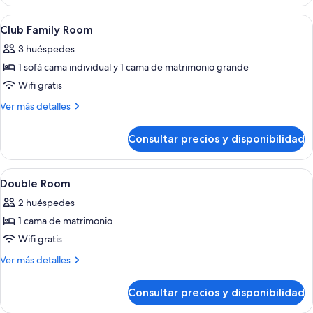
superior
individuales
con
Abrir
Ropa de cama hipoalergénica, minibar,
5
2
Club Family Room
todas
camas
3 huéspedes
individuales
las
1 sofá cama individual y 1 cama de matrimonio grande
fotos
de
Wifi gratis
Club
Más
Ver más detalles
Family
detalles
de
Room
Consultar precios y disponibilidad
Club
Family
Room
Abrir
Ropa de cama hipoalergénica, minibar,
11
Double Room
todas
2 huéspedes
las
1 cama de matrimonio
fotos
de
Wifi gratis
Double
Más
Ver más detalles
Room
detalles
de
Consultar precios y disponibilidad
Double
Room