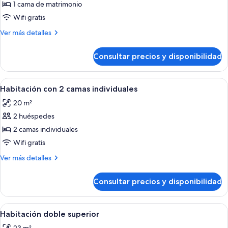
Habitación
1 cama de matrimonio
doble
Wifi gratis
Más
Ver más detalles
detalles
de
Consultar precios y disponibilidad
Habitación
doble
Abrir
Habitación con 2 camas individuales | 
6
Habitación con 2 camas individuales
todas
20 m²
las
2 huéspedes
fotos
de
2 camas individuales
Habitación
Wifi gratis
con
Más
Ver más detalles
2
detalles
camas
de
Consultar precios y disponibilidad
Habitación
individuales
con
2
Abrir
Habitación de hotel con una cama grand
5
camas
Habitación doble superior
todas
individuales