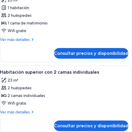
23 m²
las
1 habitación
fotos
de
2 huéspedes
Habitación
1 cama de matrimonio
doble
Wifi gratis
superior
Más
Ver más detalles
detalles
de
Consultar precios y disponibilidad
Habitación
doble
superior
Abrir
Una habitación de hotel con una cama 
5
Habitación superior con 2 camas individuales
todas
23 m²
las
2 huéspedes
fotos
de
2 camas individuales
Habitación
Wifi gratis
superior
Más
Ver más detalles
con
detalles
2
de
Consultar precios y disponibilidad
Habitación
camas