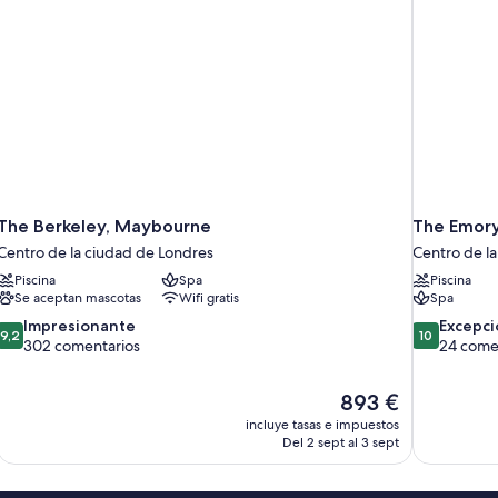
The Berkeley, Maybourne
The Emor
Centro de la ciudad de Londres
Centro de l
Piscina
Spa
Piscina
Se aceptan mascotas
Wifi gratis
Spa
9.2
10.0
Impresionante
Excepci
9,2
10
sobre
sobre
302 comentarios
24 come
10,
10,
Impresionante,
Excepcional
El
893 €
302 comentarios
24 comentar
precio
incluye tasas e impuestos
actual
Del 2 sept al 3 sept
es
de
893 €