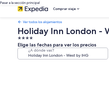
Pasar a la sección principal
Comprar viaje
Ver todos los alojamientos
Holiday Inn London - 
Alojamiento
de
Elige las fechas para ver los precios
4.0 estrellas
¿A dónde vas?
Galería
de
imágenes
de
Holiday
Inn
London