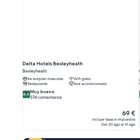
Delta Hotels Bexleyheath
Bexleyheath
Se aceptan mascotas
Wifi gratis
Restaurante
Aire acondicionado
8.4
Muy bueno
8,4
sobre
374 comentarios
10,
Muy
El
69 €
bueno,
precio
374 comentarios
incluye tasas e impuestos
actual
Del 30 ago al 31 ago
es
de
69 €