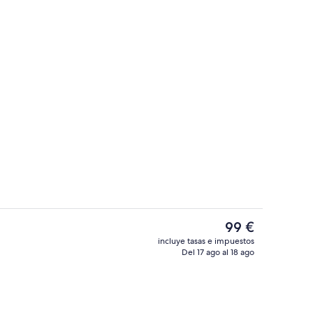
Café
El
99 €
precio
incluye tasas e impuestos
actual
Del 17 ago al 18 ago
ss
Habitación Premium, 1 cama de matrimo
es
de
99 €