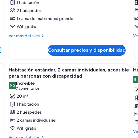
1 habitación
Habitación
H
2 huéspedes
Premium,
e
1 cama de matrimonio grande
1
1
Wifi gratis
cama
c
de
d
Más
M
Ver más detalles
Ve
matrimonio
detalles
c
de
de
de
grande
s
d
Consultar precios y disponibilidad
Habitación
Ha
c
Premium,
es
1
1
, escritorio, silla, televisor y ventana con cortinas.
Abrir
Habitación de hotel con dos camas, un e
A
5
cama
ca
Habitación estándar, 2 camas individuales, accesible
Ha
todas
t
de
do
para personas con discapacidad
matrimonio
las
co
la
8,
Increíble
grande
so
9,0
fotos
f
9,0 de 10
(7 comentarios)
7 comentarios
ca
de
d
20 m²
Habitación
H
1 habitación
estándar,
e
2 huéspedes
2
2
2 camas individuales
camas
c
Wifi gratis
individuales,
i
M
Ve
accesible
de
Más
Ver más detalles