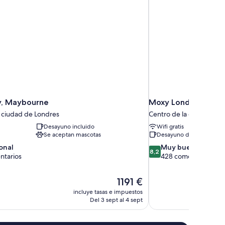
y, Maybourne
Moxy London Piccadi
a ciudad de Londres
Centro de la ciudad de 
Desayuno incluido
Wifi gratis
Se aceptan mascotas
Desayuno disponible
8.2
onal
Muy bueno
8,2
sobre
ntarios
428 comentarios
10,
,
Muy
El
1191 €
ios
bueno,
precio
428 comentarios
incluye tasas e impuestos
actual
Del 3 sept al 4 sept
es
de
1191 €