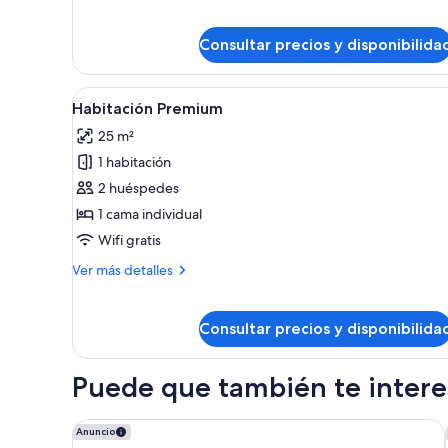
de
Habitación
Consultar precios y disponibilida
estándar,
1
cama
Abrir
Habitación de hotel con una cam
doble
6
Habitación Premium
todas
25 m²
las
1 habitación
fotos
de
2 huéspedes
Habitación
1 cama individual
Premium
Wifi gratis
Más
Ver más detalles
detalles
de
Habitación
Consultar precios y disponibilida
Premium
Puede que también te interes
Delta Hotels Bexleyheath
Anuncio