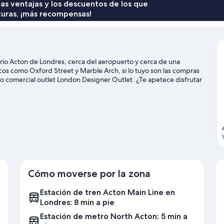
 las ventajas y los descuentos de los que
turas, ¡más recompensas!
rio Acton de Londres, cerca del aeropuerto y cerca de una
os como Oxford Street y Marble Arch, si lo tuyo son las compras
o comercial outlet London Designer Outlet. ¿Te apetece disfrutar
de SSE Arena, Wembley o Estadio de fútbol Wembley Stadium. Los
e público desde este hotel: la Estación de metro North Acton
Cómo moverse por la zona
Estación de tren Acton Main Line en
Londres: 8 min a pie
Estación de metro North Acton: 5 min a