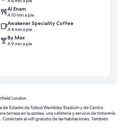
A 4 min a pie
Al Enam
A 10 min a pie
Awakener Speciality Coffee
A 4 min a pie
By Max
A 9 min a pie
stfield London
ia de Estadio de fútbol Wembley Stadium y de Centro
 terraza en la azotea, una cafetería y servicio de tintorería.
. Conéctate al wifi gratuito de las habitaciones. También