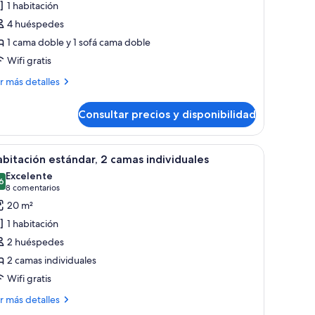
1 habitación
abitación
4 huéspedes
stándar,
1 cama doble y 1 sofá cama doble
Wifi gratis
ama
oble
ás
r más detalles
on
talles
ofá
Consultar precios y disponibilidad
bitación
ama
tándar,
scritorio con silla, televisión y un ventanal con cortinas.
brir
Una habitación de hotel con dos camas, un escr
9
ma
bitación estándar, 2 camas individuales
odas
ble
Excelente
n
s
6
8,6 de 10
(8 comentarios)
8 comentarios
fá
otos
20 m²
ma
e
1 habitación
abitación
2 huéspedes
stándar,
2 camas individuales
Wifi gratis
amas
ndividuales
ás
r más detalles
talles