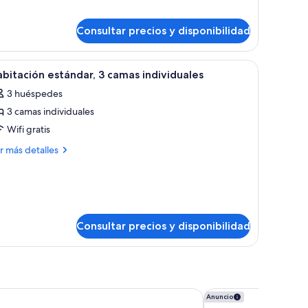
bitación
Consultar precios y disponibilidad
tándar,
mas
scritorio, una silla y un ventanal con cortinas.
brir
Habitación de hotel con dos camas, un escrito
dividuales
1
bitación estándar, 3 camas individuales
odas
3 huéspedes
s
3 camas individuales
otos
e
Wifi gratis
abitación
ás
r más detalles
stándar,
talles
bitación
amas
tándar,
ndividuales
mas
Consultar precios y disponibilidad
dividuales
, Maybourne
Moxy London Piccadil
Anuncio