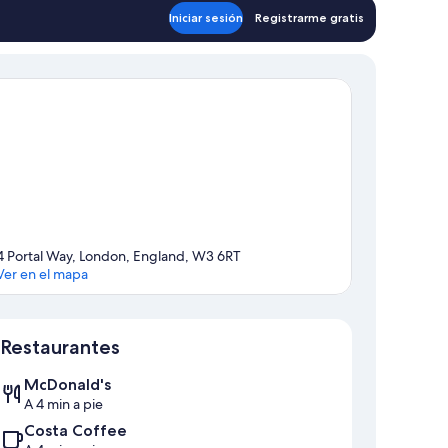
Iniciar sesión
Registrarme gratis
4 Portal Way, London, England, W3 6RT
Ver en el mapa
Mapa
Restaurantes
McDonald's
A 4 min a pie
Costa Coffee