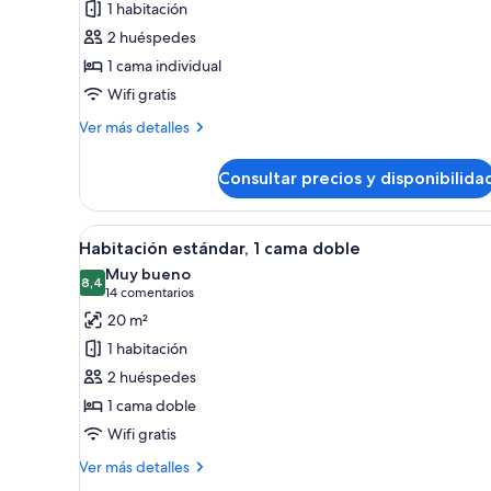
1 habitación
Habitación
2 huéspedes
estándar
1 cama individual
Wifi gratis
Más
Ver más detalles
detalles
de
Consultar precios y disponibilida
Habitación
estándar
Abrir
Una habitación de hotel con cama
11
Habitación estándar, 1 cama doble
todas
Muy bueno
las
8,4
8,4 de 10
(14 comentarios)
14 comentarios
fotos
20 m²
de
1 habitación
Habitación
2 huéspedes
estándar,
1 cama doble
1
Wifi gratis
cama
doble
Más
Ver más detalles
detalles