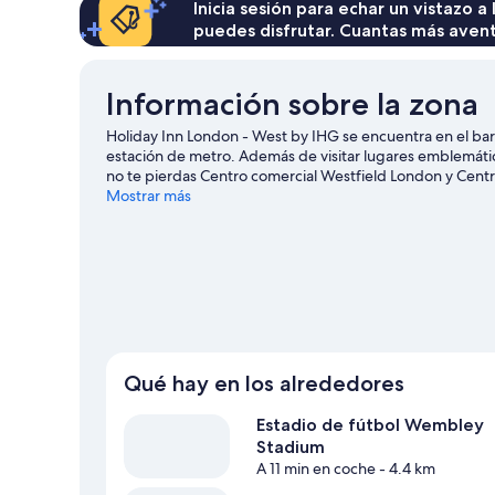
Inicia sesión para echar un vistazo a
puedes disfrutar. Cuantas más aven
Información sobre la zona
Holiday Inn London - West by IHG se encuentra en el bar
estación de metro. Además de visitar lugares emblemátic
no te pierdas Centro comercial Westfield London y Centr
de un evento especial? Puedes consultar el calendario 
Mostrar más
huéspedes destacan lo fácil que es moverse en transport
está a 5 minutos a pie.
Ver guía de viaje de Londres
Qué hay en los alrededores
Estadio de fútbol Wembley
Stadium
A 11 min en coche
- 4.4 km