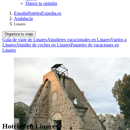
Danos tu opinión
España
Hoteles
Expedia.es
Andalucía
Linares
Organiza tu viaje
Guía de viaje de Linares
Alquileres vacacionales en Linares
Vuelos a
Linares
Alquiler de coches en Linares
Paquetes de vacaciones en
Linares
Hoteles en Linares