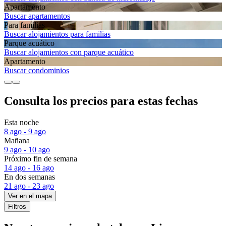
Apartamento
Buscar apartamentos
Para familias
Buscar alojamientos para familias
Parque acuático
Buscar alojamientos con parque acuático
Apartamento
Buscar condominios
Consulta los precios para estas fechas
Esta noche
8 ago - 9 ago
Mañana
9 ago - 10 ago
Próximo fin de semana
14 ago - 16 ago
En dos semanas
21 ago - 23 ago
Ver en el mapa
Filtros