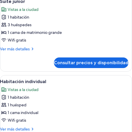
8
Suite junior
todas
Vistas a la ciudad
las
1 habitación
fotos
de
3 huéspedes
Suite
1 cama de matrimonio grande
junior
Wifi gratis
Más
Ver más detalles
detalles
de
Consultar precios y disponibilidad
Suite
junior
Abrir
Un dormitorio con una cama grande, un
6
Habitación individual
todas
Vistas a la ciudad
las
1 habitación
fotos
de
1 huésped
Habitación
1 cama individual
individual
Wifi gratis
Más
Ver más detalles