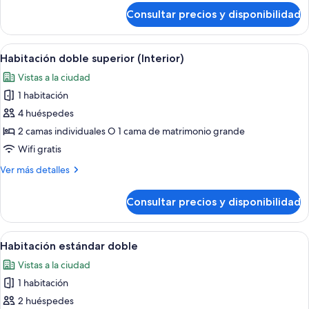
de
Consultar precios y disponibilidad
Habitación
doble
(Interior)
Abrir
Un dormitorio con una cama grande, lá
7
Habitación doble superior (Interior)
todas
Vistas a la ciudad
las
1 habitación
fotos
de
4 huéspedes
Habitación
2 camas individuales O 1 cama de matrimonio grande
doble
Wifi gratis
superior
Más
Ver más detalles
(Interior)
detalles
de
Consultar precios y disponibilidad
Habitación
doble
superior
Abrir
Una habitación de hotel moderna con u
10
(Interior)
Habitación estándar doble
todas
Vistas a la ciudad
las
1 habitación
fotos
de
2 huéspedes