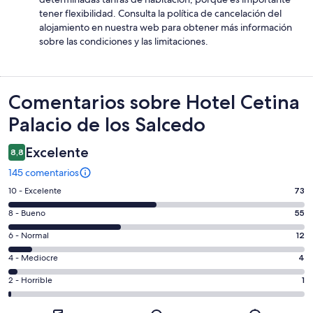
tener flexibilidad. Consulta la política de cancelación del
alojamiento en nuestra web para obtener más información
sobre las condiciones y las limitaciones.
Comentarios
Comentarios sobre Hotel Cetina
Palacio de los Salcedo
Excelente
8,8
145 comentarios
73
10 - Excelente
73
comentarios
55
8 - Bueno
55
de
comentarios
un
12
6 - Normal
12
de
total
comentarios
un
4
4 - Mediocre
4
de
de
total
comentarios
145
un
1
2 - Horrible
1
de
de
con
total
comentarios
145
un
una
de
de