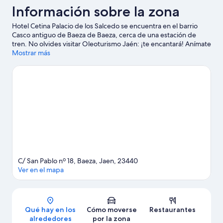
Información sobre la zona
Hotel Cetina Palacio de los Salcedo se encuentra en el barrio
Casco antiguo de Baeza de Baeza, cerca de una estación de
tren. No olvides visitar Oleoturismo Jaén: ¡te encantará! Anímate
a practicar actividades al aire libre, como las rutas a pie o en
Mostrar más
bicicleta o el ecoturismo.
Ver guía de viaje de Baeza
C/ San Pablo nº 18, Baeza, Jaen, 23440
Ver en el mapa
Mapa
Qué hay en los
Cómo moverse
Restaurantes
alrededores
por la zona