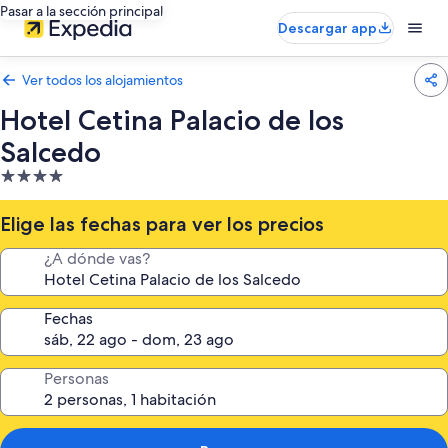
Pasar a la sección principal
Descargar app
Ver todos los alojamientos
Hotel Cetina Palacio de los
Salcedo
Alojamiento
de
4.0 estrellas
Elige las fechas para ver los precios
¿A dónde vas?
Fechas
Personas