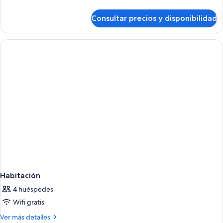
detalles
de
Consultar precios y disponibilidad
Habitación
individual
Habitación
4 huéspedes
Wifi gratis
Más
Ver más detalles