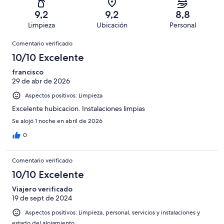
con
total
puntuación
145
un
una
de
9,2
9,2
8,8
de
con
total
puntuación
145
Limpieza
Ubicación
Personal
10
una
de
de
con
Comentarios
-
puntuación
145
8
Comentario verificado
una
Excelente
de
con
-
puntuación
10/10 Excelente
6
una
Bueno
de
-
puntuación
francisco
4
Normal
29 de abr de 2026
de
-
2
Aspectos positivos: Limpieza
Mediocre
-
Excelente hubicacion. Instalaciones limpias
Horrible
Se alojó 1 noche en abril de 2026
0
Comentario verificado
10/10 Excelente
Viajero verificado
19 de sept de 2024
Aspectos positivos: Limpieza, personal, servicios y instalaciones y
estado del alojamiento