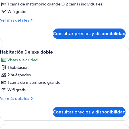
Habitación
1 cama de matrimonio grande O 2 camas individuales
estándar
Wifi gratis
doble
Más
Ver más detalles
detalles
de
Consultar precios y disponibilidad
Habitación
estándar
doble
Abrir
Habitación de hotel con una cama gran
8
Habitación Deluxe doble
todas
Vistas a la ciudad
las
1 habitación
fotos
de
2 huéspedes
Habitación
1 cama de matrimonio grande
Deluxe
Wifi gratis
doble
Más
Ver más detalles
detalles
de
Consultar precios y disponibilidad
Habitación
Deluxe
doble
Abrir
Amplia sala de estar con chimenea, as