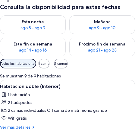
Consulta la disponibilidad para estas fechas
Consulta la disponibilidad para esta noche, ago 8 - ago 9
Consulta la disponibilidad pa
Esta noche
Mañana
ago 8 - ago 9
ago 9 - ago 10
Consulta la disponibilidad para este fin de semana, ago 14 - a
Consulta la disponibilidad par
Este fin de semana
Próximo fin de semana
ago 14 - ago 16
ago 21 - ago 23
Filtros
Todas las habitaciones
1 cama
2 camas
disponibles
para
Se muestran 9 de 9 habitaciones
las
Abrir
Un dormitorio con cama, mesitas de no
7
Habitación doble (Interior)
habitaciones
todas
1 habitación
las
2 huéspedes
fotos
de
2 camas individuales O 1 cama de matrimonio grande
Habitación
Wifi gratis
doble
Más
Ver más detalles
(Interior)
detalles