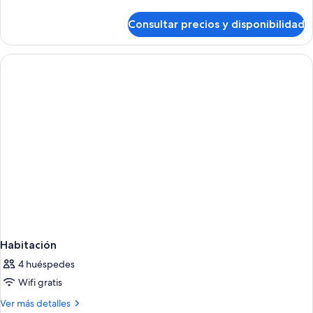
detalles
de
Consultar precios y disponibilidad
Habitación
Habitación
4 huéspedes
Wifi gratis
Más
Ver más detalles