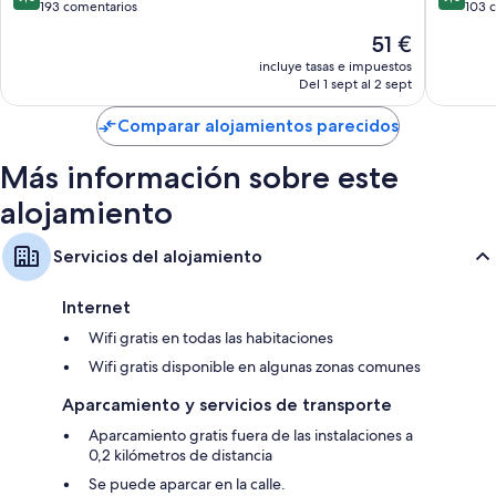
antiguo
Casco
sobre
sobre
193 comentarios
103 
Cambiadores para bebés y tronas
de
antiguo
10,
10,
El
51 €
Sábanas de algodón egipcio y edredones de plumas
Baeza
de
Impresionante,
Impresi
precio
Baeza
193 comentarios
103 com
incluye tasas e impuestos
Baños con artículos de higiene personal de diseño y bidés
actual
Del 1 sept al 2 sept
Televisiones de plasma de 40 pulgadas con canales por satélite
es
de
Comparar alojamientos parecidos
Patios privados, hervidores eléctricos y servicio de limpieza diario
51 €
Más información sobre este
alojamiento
Servicios del alojamiento
Internet
Wifi gratis en todas las habitaciones
Wifi gratis disponible en algunas zonas comunes
Aparcamiento y servicios de transporte
Aparcamiento gratis fuera de las instalaciones a
0,2 kilómetros de distancia
Se puede aparcar en la calle.