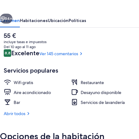
Palacio
de
erior
Siguiente
los
54+
Resumen
Habitaciones
Ubicación
Políticas
Salcedo
El
55 €
precio
incluye tasas e impuestos
actual
Del 10 ago al 11 ago
es
Comentarios
Excelente
8,8
Ver 145 comentarios
8,8 de 10
de
55 €
Servicios populares
Wifi gratis
Restaurante
Habitación estándar doble | Sábanas d
Aire acondicionado
Desayuno disponible
Bar
Servicios de lavandería
Abrir todos
Opciones de la habitación