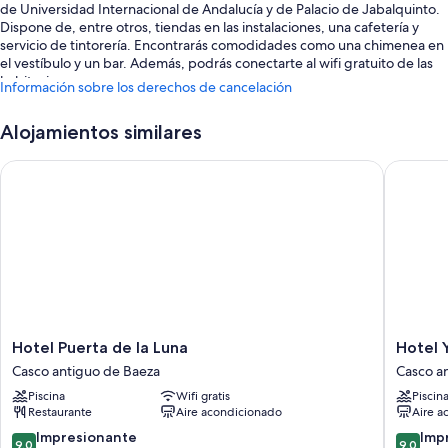
de Universidad Internacional de Andalucía y de Palacio de Jabalquinto.
Dispone de, entre otros, tiendas en las instalaciones, una cafetería y
servicio de tintorería. Encontrarás comodidades como una chimenea en
el vestíbulo y un bar. Además, podrás conectarte al wifi gratuito de las
habitaciones.
Información sobre los derechos de cancelación
También hay otros servicios, como:
Alojamientos similares
Acceso a una piscina al aire libre cercana
Hotel Puerta de la Luna
Hotel YI
Desayuno bufé (de pago), una caja fuerte en recepción y una
televisión en la zona común
Asistencia turística y para la compra de entradas, cajero o servicios
bancarios y consigna de equipaje
Servicios de conserjería, servicio de celebración de bodas y un
servicio de recepción las 24 horas
Características de la habitación
Todas las habitaciones cuentan con muebles diferentes y disponen de
Hotel
Hotel
Hotel Puerta de la Luna
características que incluyen cartas de almohadas y aire acondicionado,
Puerta
YIT
Casco antiguo de Baeza
Casco a
además de ciertas comodidades adicionales, tales como wifi gratis y
de
La
Piscina
Wifi gratis
Piscin
cajas fuertes.
la
Casona
Restaurante
Aire acondicionado
Aire a
Luna
del
Además, otros servicios que encontrarás incluyen:
Casco
Arco
9.0
9.0
Impresionante
Imp
9,0
9,0