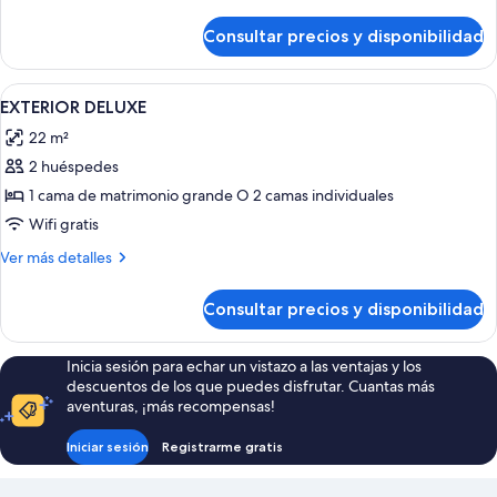
detalles
de
Consultar precios y disponibilidad
Habitación
Abrir
Sábanas de algodón egipcio, edredones
5
EXTERIOR DELUXE
todas
22 m²
las
2 huéspedes
fotos
de
1 cama de matrimonio grande O 2 camas individuales
EXTERIOR
Wifi gratis
DELUXE
Más
Ver más detalles
detalles
de
Consultar precios y disponibilidad
EXTERIOR
DELUXE
Inicia sesión para echar un vistazo a las ventajas y los
descuentos de los que puedes disfrutar. Cuantas más
aventuras, ¡más recompensas!
Iniciar sesión
Registrarme gratis