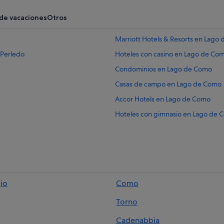
 de vacaciones
Otros
Marriott Hotels & Resorts en Lago
-Perledo
Hoteles con casino en Lago de Co
Condominios en Lago de Como
Casas de campo en Lago de Como
Accor Hotels en Lago de Como
Hoteles con gimnasio en Lago de 
Hoteles que aceptan mascotas en
Hoteles con restaurante en Lago 
Hoteles para bodas en Lago de C
s
Hoteles históricos en Lago de Com
io
Como
Hoteles de 3 estrellas en Lago de
Torno
Campings de caravanas en Lago d
Hoteles de 4 estrellas en Lago de
Cadenabbia