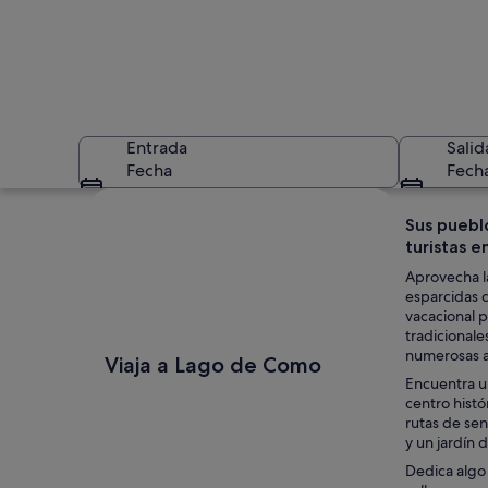
Entrada
Salid
Fecha
Fech
Ver mapa
Sus pueblo
turistas e
Aprovecha la
esparcidas c
vacacional 
tradicionale
Una calle empedra
numerosas av
Viaja a Lago de Como
Encuentra un
centro histó
rutas de sen
y un jardín 
Dedica algo 