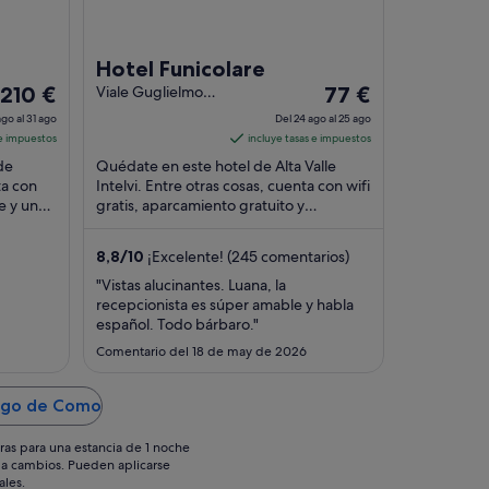
Hotel Funicolare
El
El
210 €
Viale Guglielmo
77 €
Poletti 30 Alta
precio
precio
go al 31 ago
Del 24 ago al 25 ago
Valle Intelvi CO
es
es
 e impuestos
incluye tasas e impuestos
de
de
de
Quédate en este hotel de Alta Valle
210 €
77 €
ta con
Intelvi. Entre otras cosas, cuenta con wifi
re y un
por
gratis, aparcamiento gratuito y
por
 que los
desayuno. Dos atracciones turísticas
noche
noche
populares ...
del
del
8,8
/
10
¡Excelente! (245 comentarios)
30
24
"Vistas alucinantes. Luana, la
ago
ago
recepcionista es súper amable y habla
al
al
español. Todo bárbaro."
31
25
Comentario del 18 de may de 2026
ago
ago
Lago de Como
ras para una estancia de 1 noche
os a cambios. Pueden aplicarse
ales.