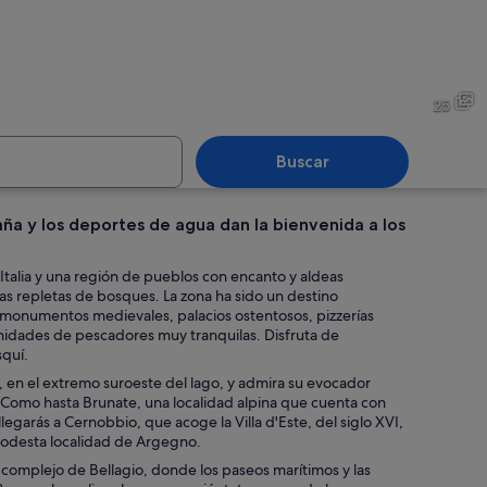
 frente al agua, con edificios a lo largo de un muro de piedra, un puente y
Una ciudad costera con un i
25
Buscar
aña y los deportes de agua dan la bienvenida a los
 de piedra sobre un río, con un pueblo al fondo.
Un barco con pasajeros, salv
 Italia y una región de pueblos con encanto y aldeas
as repletas de bosques. La zona ha sido un destino
 monumentos medievales, palacios ostentosos, pizzerías
munidades de pescadores muy tranquilas. Disfruta de
squí.
, en el extremo suroeste del lago, y admira su evocador
e Como hasta Brunate, una localidad alpina que cuenta con
garás a Cernobbio, que acoge la Villa d'Este, del siglo XVI,
a modesta localidad de Argegno.
 complejo de Bellagio, donde los paseos marítimos y las