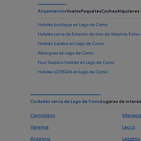
Alojamientos
Vuelos
Paquetes
Coches
Alquileres
Hoteles boutique en Lago de Como
Hoteles cerca de Estación de tren de Varenna-Esino
Hoteles baratos en Lago de Como
Albergues en Lago de Como
Four Seasons hoteles en Lago de Como
Hoteles LGTBQIA en Lago de Como
Posadas en Lago de Como
Hoteles de 5 estrellas en Lago de Como
Casas de huéspedes en Lago de Como
Ciudades cerca de Lago de Como
Lugares de interé
Apartoteles en Lago de Como
Cernobbio
Menagg
Alojamientos agroturísticos en Lago de Como
Varenna
Lecco
Hoteles con piscina en Lago de Como
Apartamentos en Lago de Como
Argegno
Lezzeno