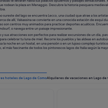
radas te llevarán hasta sus palacios opulentos y paisajes sensacionales. R
ue rodean la plaza en Menaggio. Descubre la historia pesquera medieval 
bia.
o sureste del lago se encuentra Lecco, una ciudad que atrae a los artista
rca de allí, Valsassina se convierte en una conocida estación de esquí dura
 son centros muy animados para practicar deportes acuáticos. Encuentra
indsurf, o navega entre un paisaje impresionante.
 y sus atracciones son perfectos para realizar excursiones de un día, p
para celebrar tu luna de miel. Recorre los pueblos y las aldeas en autobús, 
asa la noche en un hostal, en una pensión o en un lujoso complejo turístico
, el más fascinante de todos los pintorescos lagos de Italia según la mayo
res hoteles de Lago de Como
Alquileres de vacaciones en Lago de
êverie - Boutique Hotel
Villa Sassa