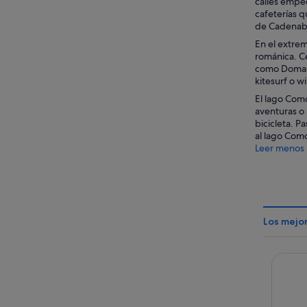
calles emped
cafeterías q
de Cadenab
En el extrem
románica. Ce
como Domaso
kitesurf o w
El lago Como
aventuras o 
bicicleta. P
al lago Como
Leer menos
Los mejo
Villa R