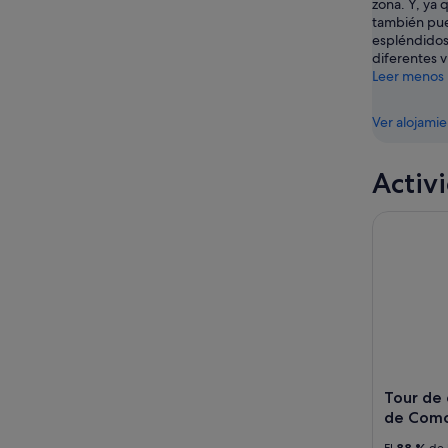
zona. Y, ya 
-
7
también pue
9
ago
espléndidos 
ago
-
diferentes v
9
Leer menos
ago
Ver alojami
Activ
Tour de di
Tour de 
de Como
El
88 %
de 