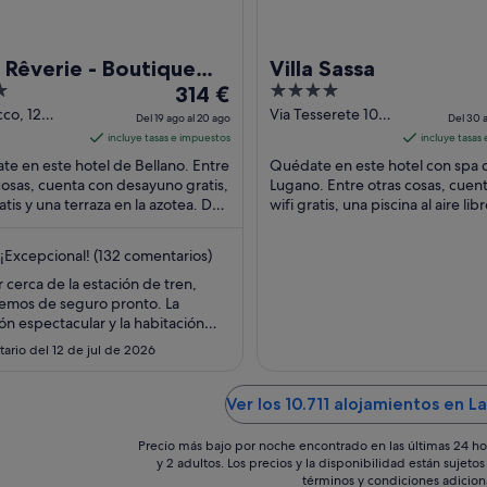
a Rêverie - Boutique
Villa Sassa
El
4
el
314 €
precio
out
cco, 12
Via Tesserete 10
Del 19 ago al 20 ago
Del 30 a
o LC
Lugano TI
es
of
incluye tasas e impuestos
incluye tasas
de
5
e en este hotel de Bellano. Entre
Quédate en este hotel con spa 
314 €
cosas, cuenta con desayuno gratis,
Lugano. Entre otras cosas, cuen
ratis y una terraza en la azotea. Dos
por
wifi gratis, una piscina al aire lib
iones turísticas populares ...
spa completo. Algunos aspectos
noche
huéspedes ...
del
¡Excepcional! (132 comentarios)
19
 cerca de la estación de tren,
ago
emos de seguro pronto. La
al
ón espectacular y la habitación
20
"
ario del 12 de jul de 2026
ago
Ver los 10.711 alojamientos en 
Precio más bajo por noche encontrado en las últimas 24 ho
y 2 adultos. Los precios y la disponibilidad están sujet
términos y condiciones adicion