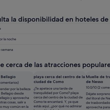
lta la disponibilidad en hoteles d
eba
e
eba
r la noche
eba
de semana
te cerca de las atracciones popula
 Bellagio
playa cerca del centro de la
Muelle de t
ciudad de Como
de Nesso
comentarios)
10.0/10 (2 come
¿Te apetece una tarde de
ender por la belleza
tranquilidad por Como? playa
de Bellagio desde
Déjate sorprend
cerca del centro de la ciudad de
ellagio y aprovecha
del litoral de 
Como te encantará. Y, ya que
tras cosas, salir a
de trasbordado
estás aquí, ¿por qué no admirar
go muy común en la
aprovecha para,