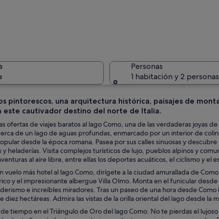
Un pueblo
a
Personas
a
1 habitación y 2 personas
s pintorescos, una arquitectura histórica, paisajes de mont
n este cautivador destino del norte de Italia.
Un puente
s ofertas de viajes baratos al lago Como, una de las verdaderas joyas de
erca de un lago de aguas profundas, enmarcado por un interior de colin
popular desde la época romana. Pasea por sus calles sinuosas y descubre
s y heladerías. Visita complejos turísticos de lujo, pueblos alpinos y co
da en un pueblo europeo, con tiendas y gente caminando.
enturas al aire libre, entre ellas los deportes acuáticos, el ciclismo y el e
 vuelo más hotel al lago Como, dirígete a la ciudad amurallada de Como
rico y el impresionante albergue Villa Olmo. Monta en el funicular desd
derismo e increíbles miradores. Tras un paseo de una hora desde Como lle
de diez hectáreas. Admira las vistas de la orilla oriental del lago desde l
de tiempo en el Triángulo de Oro del lago Como. No te pierdas el lujoso