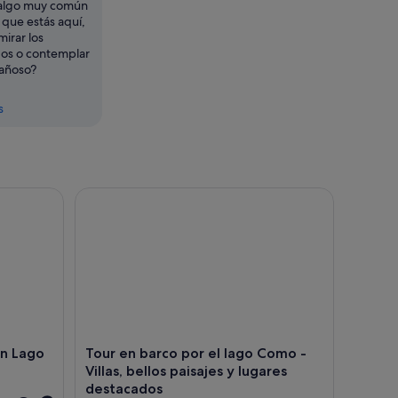
, algo muy común
a que estás aquí,
irar los
gos o contemplar
tañoso?
s
 Lago de Como
Tour en barco por el lago Como - Villas, bellos pa
en Lago
Tour en barco por el lago Como -
Villas, bellos paisajes y lugares
destacados