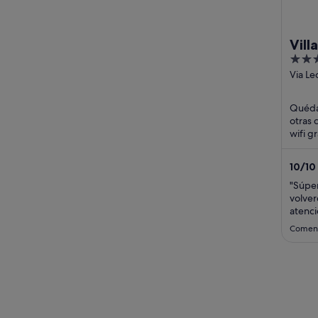
Vill
3
Hot
out
Via Le
Bellan
of
5
Quédat
otras 
wifi g
atracc
10
/
10
"Súper
volver
atenci
genial
Coment