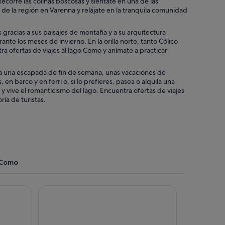
ecorre las colinas boscosas y siéntate en una de las
de la región en Varenna y relájate en la tranquila comunidad
s gracias a sus paisajes de montaña y a su arquitectura
nte los meses de invierno. En la orilla norte, tanto Cólico
 ofertas de viajes al lago Como y anímate a practicar
ara una escapada de fin de semana, unas vacaciones de
en barco y en ferri o, si lo prefieres, pasea o alquila una
 y vive el romanticismo del lago. Encuentra ofertas de viajes
ría de turistas.
 Como
Hotel Funicolare