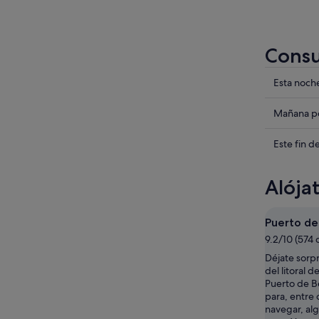
Consu
Compru
Esta noch
los
precios
Compru
Mañana po
en
los
Lago
precios
Compru
Este fin 
de
en
los
Como
Lago
precios
Alója
para
de
en
esta
Como
Lago
noche,
para
de
Puerto de
7
mañana
Como
9.2/10 (574 
ago
por
para
Déjate sorpr
-
la
este
del litoral 
8
noche,
fin
Puerto de B
ago
8
de
para, entre o
ago
semana,
navegar, al