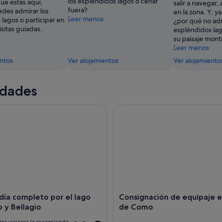
los espléndidos lagos o cenar
que estás aquí,
salir a navegar
fuera?
des admirar los
en la zona. Y, y
Leer menos
lagos o participar en
¿por qué no adm
isitas guiadas.
espléndidos la
su paisaje mon
Leer menos
entos
Ver alojamientos
Ver alojamiento
idades
́a completo por el lago de Como y Bellagio
Consignación de equipaje en
día completo por el lago
Consignación de equipaje 
 y Bellagio
de Como
los viajeros la recomienda