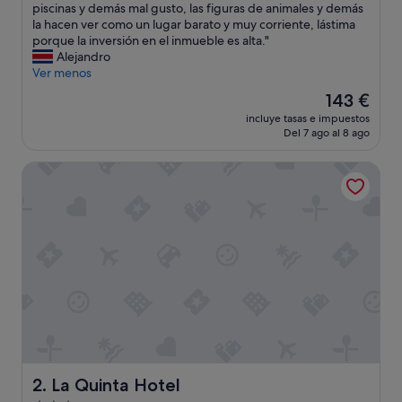
s
piscinas y demás mal gusto, las figuras de animales y demás
(444 comentarios)
d
la hacen ver como un lugar barato y muy corriente, lástima
i
porque la inversión en el inmueble es alta."
f
Alejandro
e
Ver menos
r
El
143 €
e
precio
incluye tasas e impuestos
n
actual
Del 7 ago al 8 ago
t
es
e
de
La Quinta Hotel
s
143 €
á
r
e
a
s
y
a
v
a
n
n
e
c
La Quinta Hotel
2. La Quinta Hotel
e