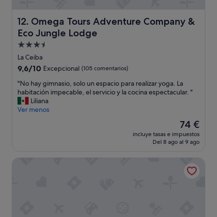
.
"
Omega Tours Adventure Company & Eco Jungle Lodge
12. Omega Tours Adventure Company &
Eco Jungle Lodge
Alojamiento
de
La Ceiba
3.5 estrellas
9.6
9,6/10
Excepcional
(105 comentarios)
sobre
"
"No hay gimnasio, solo un espacio para realizar yoga. La
10,
N
habitación impecable, el servicio y la cocina espectacular. "
Excepcional,
o
Liliana
(105 comentarios)
h
Ver menos
a
El
74 €
y
precio
incluye tasas e impuestos
g
actual
Del 8 ago al 9 ago
i
es
m
de
Classy Queen w/ramp access. Balcony subject to the soun
n
74 €
a
s
i
o
,
s