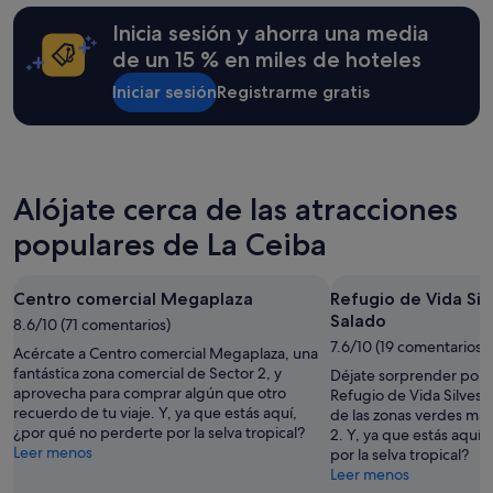
para
o
n
e
una
Inicia sesión y ahorra una media
s
e
l
estancia
y
y
s
de un 15 % en miles de hoteles
de
l
o
e
1 noche
a
Iniciar sesión
Registrarme gratis
f
i
y
v
t
n
2 adultos.
e
h
u
Los
g
e
n
precios
e
d
d
y
t
a
a
Alójate cerca de las atracciones
la
a
y
y
disponibilidad
c
e
s
populares de La Ceiba
están
i
a
u
sujetos
ó
r
r
a
n
l
e
Centro comercial Megaplaza
Refugio de Vida Sil
cambios.
r
i
s
Salado
Pueden
8.6/10 (71 comentarios)
e
e
t
aplicarse
7.6/10 (19 comentarios)
a
r
a
Acércate a Centro comercial Megaplaza, una
términos
l
i
u
fantástica zona comercial de Sector 2, y
Déjate sorprender por l
y
z
l
r
aprovecha para comprar algún que otro
Refugio de Vida Silvest
condiciones
a
e
a
recuerdo de tu viaje. Y, ya que estás aquí,
de las zonas verdes má
adicionales.
n
f
n
¿por qué no perderte por la selva tropical?
2. Y, ya que estás aquí
l
t
t
Leer menos
por la selva tropical?
a
b
e
Leer menos
b
e
n