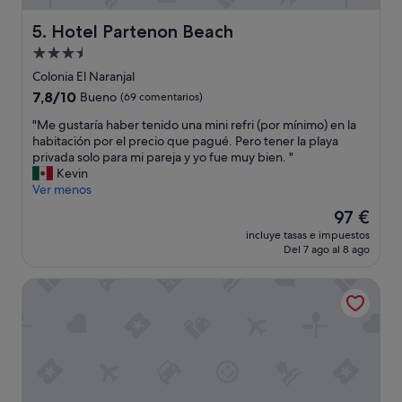
i
n
d
Hotel Partenon Beach
5. Hotel Partenon Beach
l
a
i
Alojamiento
d
m
de
e
Colonia El Naranjal
p
s
3.5 estrellas
i
7.8
7,8/10
Bueno
(69 comentarios)
"
a
sobre
"
"Me gustaría haber tenido una mini refri (por mínimo) en la
c
10,
M
habitación por el precio que pagué. Pero tener la playa
o
Bueno,
e
privada solo para mi pareja y yo fue muy bien. "
n
(69 comentarios)
g
Kevin
a
u
Ver menos
i
s
r
El
97 €
t
e
precio
incluye tasas e impuestos
a
a
actual
Del 7 ago al 8 ago
r
c
es
í
o
de
Hotel Italia
a
n
97 €
h
d
a
i
b
c
e
i
r
o
t
n
e