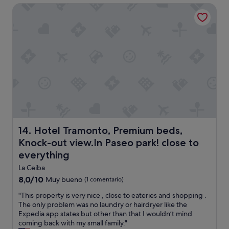
de
o
Hotel Tramonto, Premium beds, Knock-out view.In Paseo pa
a
96 €
g
d
a
t
.
h
L
e
a
w
h
e
a
a
b
t
i
h
t
e
a
r
c
h
i
o
Hotel Tramonto, Premium beds, Knock-out view.In Paseo 
14. Hotel Tramonto, Premium beds,
ó
r
Knock-out view.In Paseo park! close to
n
r
everything
i
i
m
b
La Ceiba
p
l
8.0
8,0/10
Muy bueno
(1 comentario)
e
e
sobre
c
a
"
"This property is very nice , close to eateries and shopping .
10,
a
n
T
The only problem was no laundry or hairdryer like the
Muy
b
d
h
Expedia app states but other than that I wouldn’t mind
bueno,
l
m
i
coming back with my small family."
(1 comentario)
e
y