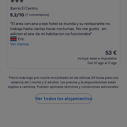
r
Alojamiento
o
a
m
s
de
d
r
Barrio El Centro
y
o
e
3.0 estrellas
e
5.2
5,2/10
s
(7 comentarios)
n
l
a
sobre
m
a
a
.
"
"El area cercana a ese hotel se inunda y su restaurante no
10,
a
s
s
T
E
trabaja hasta ciertas horas nocturnas. No me gusto , en
(7 comentarios)
l
d
a
h
l
adicion el aire de mi habitacion no funcionaba"
l
e
v
e
a
Eric
f
l
e
y
r
Ver menos
a
h
s
h
e
m
o
El
53 €
,
a
a
i
t
precio
e
incluye tasas e impuestos
v
c
l
e
actual
Del 10 ago al 11 ago
s
e
e
y
l
es
p
n
r
.
"
de
a
t
c
"
53 €
Precio
Precio más bajo por noche encontrado en las últimas 24 horas para una
c
r
a
estancia de 1 noche y 2 adultos. Los precios y la disponibilidad están
más
i
e
n
sujetos a cambios. Pueden aplicarse términos y condiciones adicionales.
bajo
o
t
a
por
s
u
a
noche
Ver todos los alojamientos
a
r
e
encontrado
b
n
s
en
i
m
e
las
e
y
h
últimas
r
m
o
24 horas
t
o
t