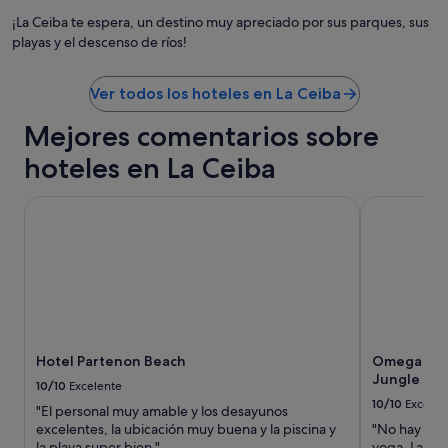
r
n
¡La Ceiba te espera, un destino muy apreciado por sus parques, sus
o
o
playas y el descenso de ríos!
u
c
s
t
"
u
Ver todos los hoteles en La Ceiba
r
n
Mejores comentarios sobre
a
hoteles en La Ceiba
s
.
N
Hotel Partenon Beach
Omega Tour
o
m
e
g
u
s
t
o
,
Hotel Partenon Beach
Omega Tou
e
Jungle Lo
10/10
Excelente
n
10/10
Excelen
"El personal muy amable y los desayunos
a
excelentes, la ubicación muy buena y la piscina y
"No hay gimn
d
la playa super bien."
yoga. La hab