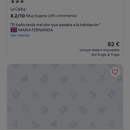
Alojamiento
s
de
i
La Ceiba
t
3.0 estrellas
8.2
8,2/10
Muy bueno
(286 comentarios)
a
sobre
n
"
"El baño tenía mal olor que pasaba a la habitación "
10,
d
E
MARIA FERNANDA
Muy
o
l
Ver menos
bueno,
u
b
(286 comentarios)
El
82 €
n
a
precio
a
incluye tasas e impuestos
ñ
actual
Del 8 ago al 9 ago
r
o
es
e
t
de
m
Hotel Palma Real
e
82 €
o
n
d
í
e
a
l
m
a
a
c
l
i
o
ó
l
n
o
.
r
D
q
e
u