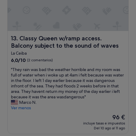
o
l
o
u
n
e
s
Classy Queen w/ramp access. Balcony subject to the so
13. Classy Queen w/ramp access.
p
Balcony subject to the sound of waves
a
c
La Ceiba
i
6.0
6,0/10
(2 comentarios)
o
sobre
p
"
"They rain was bad the weather horrible and my room was
10,
a
T
full of water when i woke up at 4am i felt because was water
(2 comentarios)
r
h
in the floor. I left 1 day earlier because it was dangerous
a
e
infront of the sea. They had floods 2 weeks before in that
r
y
area. They havent return my money of the day earlier i left
e
r
becauee it was the area wasdangerous"
a
a
Marco N.
l
i
Ver menos
i
n
El
96 €
z
w
precio
a
incluye tasas e impuestos
a
actual
Del 10 ago al 11 ago
r
s
es
y
b