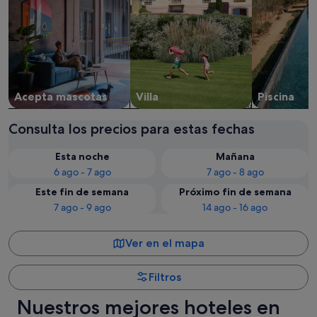
Acepta mascotas
Villa
Piscina
Consulta los precios para estas fechas
Esta noche
Mañana
6 ago - 7 ago
7 ago - 8 ago
Este fin de semana
Próximo fin de semana
7 ago - 9 ago
14 ago - 16 ago
Ver en el mapa
Filtros
Nuestros mejores hoteles en