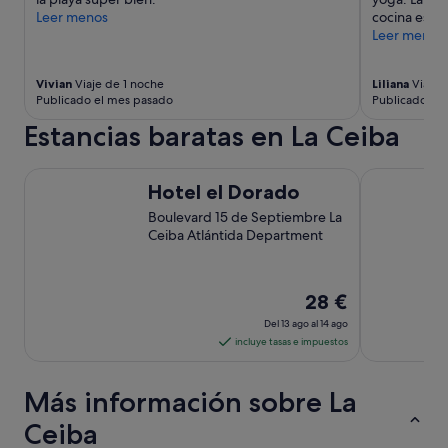
i
Leer menos
cocina espec
c
Leer menos
i
o
n
Vivian
Viaje de 1 noche
Liliana
Viaje 
e
Publicado el mes pasado
Publicado ha
l
a
Estancias baratas en La Ceiba
i
r
Hotel el Dorado
Hotel Italia
e
Hotel el Dorado
d
e
Boulevard 15 de Septiembre La
m
Ceiba Atlántida Department
i
h
a
El
28 €
b
precio
i
Del 13 ago al 14 ago
es
t
incluye tasas e impuestos
a
de
c
28 €
Más información sobre La
i
por
o
noche
Ceiba
n
del