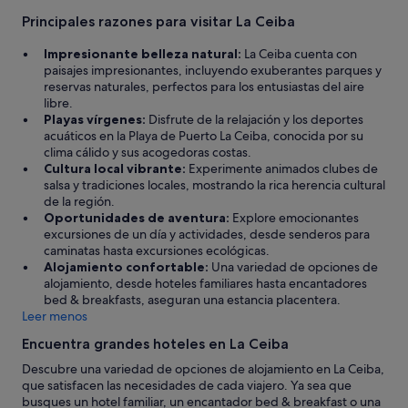
n
13
o
Principales razones para visitar La Ceiba
f
ago
u
Impresionante belleza natural:
La Ceiba cuenta con
al
n
paisajes impresionantes, incluyendo exuberantes parques y
14
c
reservas naturales, perfectos para los entusiastas del aire
ago
i
libre.
o
Playas vírgenes:
Disfrute de la relajación y los deportes
n
acuáticos en la Playa de Puerto La Ceiba, conocida por su
a
clima cálido y sus acogedoras costas.
b
Cultura local vibrante:
Experimente animados clubes de
a
salsa y tradiciones locales, mostrando la rica herencia cultural
"
de la región.
Oportunidades de aventura:
Explore emocionantes
excursiones de un día y actividades, desde senderos para
caminatas hasta excursiones ecológicas.
Alojamiento confortable:
Una variedad de opciones de
alojamiento, desde hoteles familiares hasta encantadores
bed & breakfasts, aseguran una estancia placentera.
Leer menos
Encuentra grandes hoteles en La Ceiba
Descubre una variedad de opciones de alojamiento en La Ceiba,
que satisfacen las necesidades de cada viajero. Ya sea que
busques un hotel familiar, un encantador bed & breakfast o una