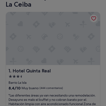
La Ceiba
Hotel Quinta Real
Hotel Quinta Real
1. Hotel Quinta Real
Alojamiento
de
Barrio La Isla
3.5 estrellas
8.4
8,4/10
Muy bueno
(444 comentarios)
sobre
"
"Las diferentes áreas ya van necesitando una remodelación.
10,
L
Desayuno es malo el buffet y no cobran barato por el.
Muy
a
Habitación limpia con aire acondicionado funcional Zona de
bueno,