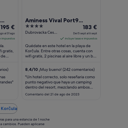
Aminess Vival Port9
El
4
El
195 €
Resort
183 €
precio
out
precio
Dubrovacka Cesta
go al 31 ago
Del 5 sept al 6 sept
19 Korcula
es
of
es
 e impuestos
incluye tasas e impuestos
de
5
de
la.
Quédate en este hotel en la playa de
195 €
183 €
i gratis,
Korčula. Entre otras cosas, cuenta con
o de
por
wifi gratis, 2 piscinas al aire libre y un bar
por
ísticas
en la playa. Algo que los huéspedes ...
noche
noche
del
del
rios)
8,4
/
10
¡Muy bueno! (242 comentarios)
30
5
nas
"Un hotel correcto, solo reseñaria como
ago
sept
grandes"
punto negativo que haya un camping
al
al
dentro del resort, mezclando ambos
31
6
tipos de huespedes en los servicios
Comentario del 21 de ago de 2023
comunes, haciendo imposible disponer
ago
sept
de una tumbona en las piscinas, por
cierto es necesario controlar las
 Korčula
tumbonas de la playa, no entiendo que
yo pagase ..."
ras para una estancia de 1 noche
os a cambios. Pueden aplicarse