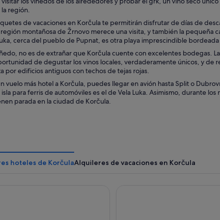
visitar los viñedos de los alrededores y probar el grk, un vino seco únic
la región.
quetes de vacaciones en Korčula te permitirán disfrutar de días de des
 región montañosa de Žrnovo merece una visita, y también la pequeña ca
uka, cerca del pueblo de Pupnat, es otra playa imprescindible bordeada
iñedo, no es de extrañar que Korčula cuente con excelentes bodegas. Las
portunidad de degustar los vinos locales, verdaderamente únicos, y de r
za por edificios antiguos con techos de tejas rojas.
un vuelo más hotel a Korčula, puedes llegar en avión hasta Split o Dubrovni
 isla para ferris de automóviles es el de Vela Luka. Asimismo, durante los
enen parada en la ciudad de Korčula.
res hoteles de Korčula
Alquileres de vacaciones en Korčula
s Liburna Hotel
Marko Polo Maradiso Hotel 