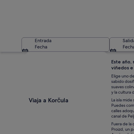
Entrada
Salid
Fecha
Fech
Ver mapa
Este año, 
viñedos e 
Elige uno de
sabido dosif
suaves colin
y la cultura
Un puerto deportiv
Viaja a Korčula
La isla mide
Puedes comen
calles adoq
canal de Pel
Fuera de la 
Proizd, un p