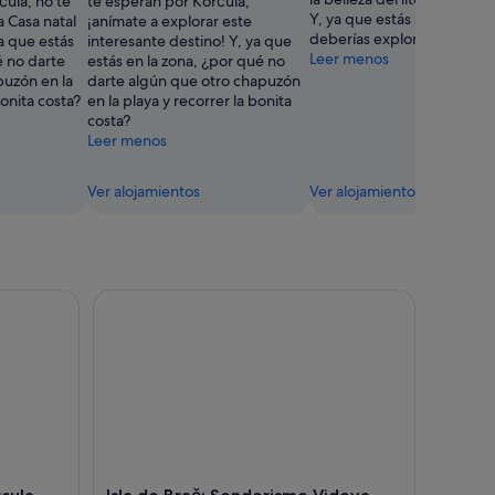
čula, no te
te esperan por Korčula,
Y, ya que estás aquí, tamb
a Casa natal
¡anímate a explorar este
deberías explorar el puerto
a que estás
interesante destino! Y, ya que
Leer menos
é no darte
estás en la zona, ¿por qué no
puzón en la
darte algún que otro chapuzón
bonita costa?
en la playa y recorrer la bonita
costa?
Leer menos
Ver alojamientos
Ver alojamientos
la
Isla de Brač: Senderismo Vidova gora Škrip Museo