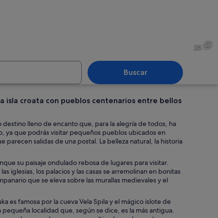
 costero con edificios de tejados de terracota, un mar azul cristalino y un cruc
Un pueblo costero con tejado
25
Buscar
a isla croata con pueblos centenarios entre bellos
e urbano costero con edificios de tejados terracota, una fortaleza imponente 
Un pueblo costero con edifici
n destino lleno de encanto que, para la alegría de todos, ha
mpo, ya que podrás visitar pequeños pueblos ubicados en
 parecen salidas de una postal. La belleza natural, la historia
itoral rocoso.
que su paisaje ondulado rebosa de lugares para visitar.
 iglesias, los palacios y las casas se arremolinan en bonitas
anario que se eleva sobre las murallas medievales y el
uka es famosa por la cueva Vela Spila y el mágico islote de
a pequeña localidad que, según se dice, es la más antigua.