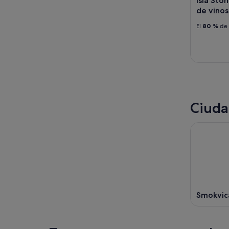
Isla Sto
de vinos
El
80 %
de 
Ciuda
Smokvic