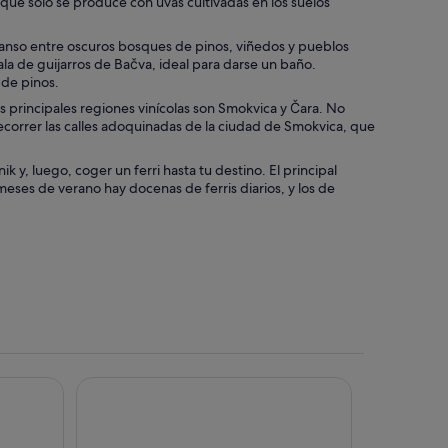
o que solo se produce con uvas cultivadas en los suelos
canso entre oscuros bosques de pinos, viñedos y pueblos
la de guijarros de Bačva, ideal para darse un baño.
 de pinos.
 principales regiones vinícolas son Smokvica y Čara. No
ecorrer las calles adoquinadas de la ciudad de Smokvica, que
k y, luego, coger un ferri hasta tu destino. El principal
 meses de verano hay docenas de ferris diarios, y los de
by Aminess
Aminess Vival Port9 Resort