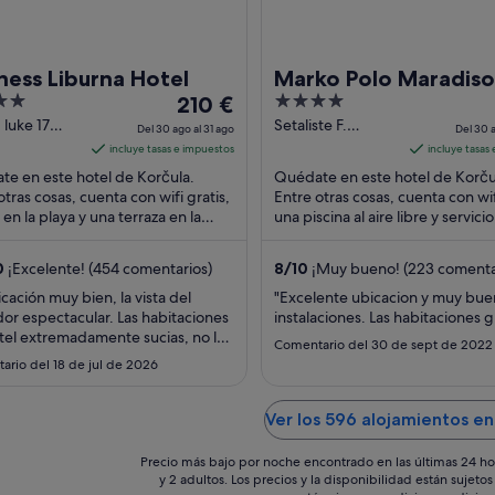
ness Liburna Hotel
Marko Polo Maradiso
El
4
210 €
Hotel by Aminess
precio
out
 luke 17
Setaliste F.
Del 30 ago al 31 ago
Del 30 a
la
Krsinica 33
es
of
incluye tasas e impuestos
incluye tasas
Korcula
de
5
e en este hotel de Korčula.
Quédate en este hotel de Korču
210 €
otras cosas, cuenta con wifi gratis,
Entre otras cosas, cuenta con wif
 en la playa y una terraza en la
por
una piscina al aire libre y servici
. Algo que los huéspedes
habitaciones. Dos atracciones tur
noche
an en ...
...
del
0
¡Excelente! (454 comentarios)
8
/
10
¡Muy bueno! (223 comenta
30
icación muy bien, la vista del
"Excelente ubicacion y muy bue
ago
r espectacular. Las habitaciones
instalaciones. Las habitaciones 
al
tel extremadamente sucias, no las
Comentario del 30 de sept de 2022
31
n, el comedor del hotel lo dejan
ario del 18 de jul de 2026
mpiar desde el desayuno, llegas a
ago
a las 5:30pm y te encuentras
 la comida que se cayó de los
Ver los 596 alojamientos en
 desde las 10:00am, las mesas ..."
Precio más bajo por noche encontrado en las últimas 24 ho
y 2 adultos. Los precios y la disponibilidad están sujet