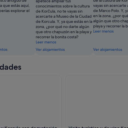
asco antiguo de
de la cultura de Kor
apetece ampliar tus
ya que estás aquí,
vayas sin acercarte 
conocimientos sobre la cultura
erías explorar el
de Marco Polo. Y, y
de Korčula, no te vayas sin
en la zona, ¿por qu
acercarte a Museo de la Ciudad
algún que otro cha
de Korcula. Y, ya que estás en la
playa y recorrer la 
zona, ¿por qué no darte algún
Leer menos
que otro chapuzón en la playa y
recorrer la bonita costa?
Leer menos
entos
Ver alojamientos
Ver alojamientos
idades
y Korcula con degustación de vinos
Visita turística y de vino Korcu