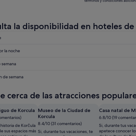
términos y condiciones adicion
lta la disponibilidad en hoteles de
eba
e
eba
r la noche
eba
de semana
eba
in de semana
te cerca de las atracciones popular
iguo de Korcula
Museo de la Ciudad de
Casa natal de M
Korcula
comentarios)
6.8/10 (19 comentar
8.4/10 (31 comentarios)
historia de Korčula
Si, durante tus vaca
e sus espacios más
apetece conocer los
Si, durante tus vacaciones, te