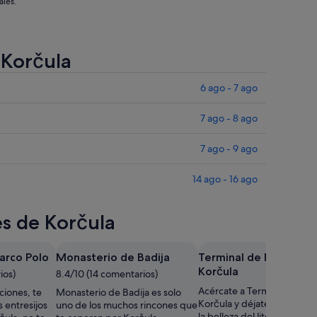
ales.
 Korčula
6 ago - 7 ago
7 ago - 8 ago
7 ago - 9 ago
14 ago - 16 ago
es de Korčula
arco Polo
Monasterio de Badija
Terminal de Ferry de
Korčula
ios)
8.4/10 (14 comentarios)
Acércate a Terminal de Fer
ciones, te
Monasterio de Badija es solo
Korčula y déjate sorprende
 entresijos
uno de los muchos rincones que
la belleza del litoral de Kor