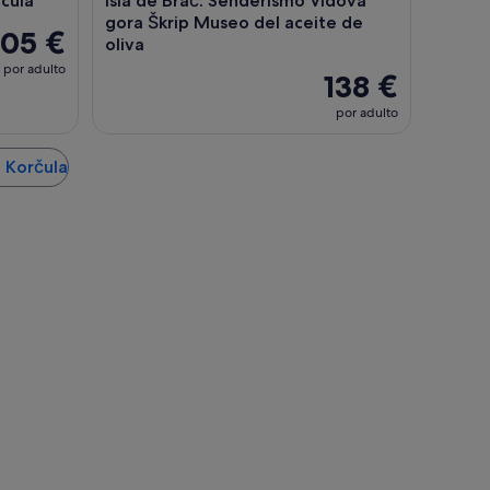
rcula
Isla de Brač: Senderismo Vidova
gora Škrip Museo del aceite de
105 €
oliva
por adulto
138 €
por adulto
e Korčula