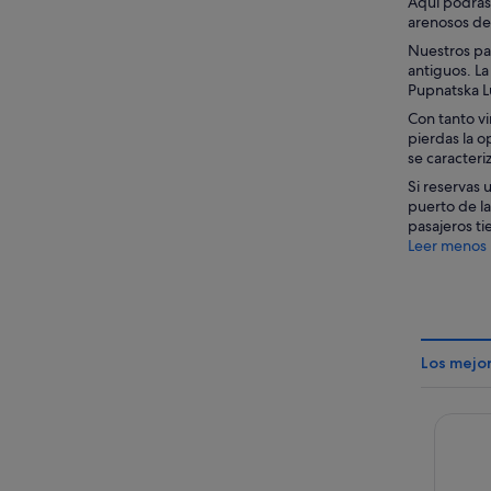
Aquí podrás 
arenosos de 
Nuestros pa
antiguos. La
Pupnatska L
Con tanto v
pierdas la o
se caracteri
Si reservas 
puerto de la
pasajeros ti
Leer menos
Los mejo
Amines