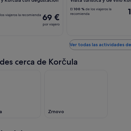
n y Korcula con degustación
Visita turística y de vino Ko
El
100 %
de los viajeros la
recomienda
69 €
los viajeros la recomienda
por viajero
Ver todas las actividades d
des cerca de Korčula
a
Zrnovo