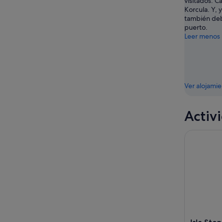
visitados: C
ago
-
semana,
Korcula. Y, 
9
14
también deb
puerto.
ago
ago
Leer menos
-
16
ago
Ver alojami
Activ
Isla Ston 