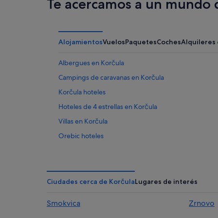
Te acercamos a un mundo d
Alojamientos
Vuelos
Paquetes
Coches
Alquileres
Albergues en Korčula
Campings de caravanas en Korčula
Korčula hoteles
Hoteles de 4 estrellas en Korčula
Villas en Korčula
Orebic hoteles
Hoteles de lujo en Korčula
Hoteles en la playa en Korčula
Ciudades cerca de Korčula
Lugares de interés
Smokvica
Zrnovo