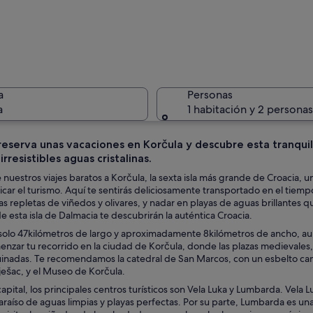
Un pueblo
a
Personas
a
1 habitación y 2 personas
reserva unas vacaciones en Korčula y descubre esta tranquil
irresistibles aguas cristalinas.
Un paisaj
 nuestros viajes baratos a Korčula, la sexta isla más grande de Croacia, u
icar el turismo. Aquí te sentirás deliciosamente transportado en el tie
as repletas de viñedos y olivares, y nadar en playas de aguas brillantes que
 de esta isla de Dalmacia te descubrirán la auténtica Croacia.
o con numerosas embarcaciones pequeñas amarradas, un faro al fondo y un l
 solo 47kilómetros de largo y aproximadamente 8kilómetros de ancho, aun
zar tu recorrido en la ciudad de Korčula, donde las plazas medievales, las
uinadas. Te recomendamos la catedral de San Marcos, con un esbelto camp
ješac, y el Museo de Korčula.
capital, los principales centros turísticos son Vela Luka y Lumbarda. Vela L
araíso de aguas limpias y playas perfectas. Por su parte, Lumbarda es un