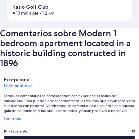
Kaslo Golf Club
A 13 min a pie
- 1.2 km
Comentarios sobre Modern 1
bedroom apartment located in a
historic building constructed in
1896
Comentarios
Excepcional
13 comentarios
Todos los comentarios se corresponden con experiencias reales de
huéspedes. Solo pueden enviar comentarios los viajeros que hayan reservado
su estancia con nosotros. Verificamos los comentarios de acuerdo con nuestra
guía de contenidos, y los publicamos todos, ya sean positivos o negativos.
Se
Leer más
abre
en
13
10 - Excelente
13
una
comentarios