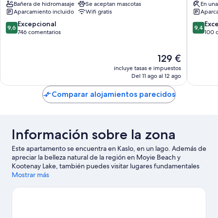
Bañera de hidromasaje
Se aceptan mascotas
En una
Aparcamiento incluido
Wifi gratis
Aparca
9.6
9.4
Excepcional
Exc
9,6
9,4
sobre
sobre
746 comentarios
100 
10,
10,
Excepcional,
Excepcio
El
129 €
746 comentarios
100 com
precio
incluye tasas e impuestos
actual
Del 11 ago al 12 ago
es
de
Comparar alojamientos parecidos
129 €
Información sobre la zona
Este apartamento se encuentra en Kaslo, en un lago. Además de
apreciar la belleza natural de la región en Moyie Beach y
Kootenay Lake, también puedes visitar lugares fundamentales
para los aficionados a la cultura, como S.S. Moyie National
Mostrar más
Historic Site y Japanese Canadian Museum.
Ver guía de viaje de
Kaslo
Ver más apartamentos en Kaslo