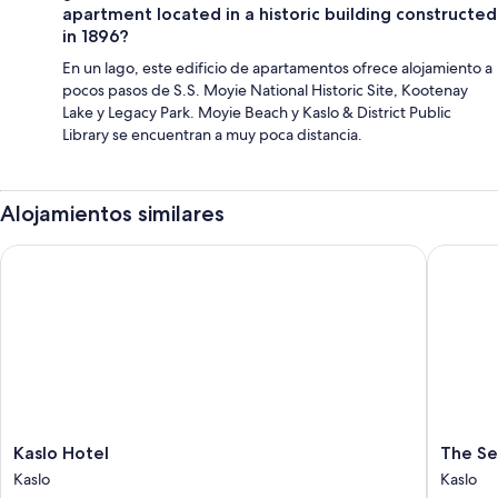
apartment located in a historic building constructed
in 1896?
En un lago, este edificio de apartamentos ofrece alojamiento a
pocos pasos de S.S. Moyie National Historic Site, Kootenay
Lake y Legacy Park. Moyie Beach y Kaslo & District Public
Library se encuentran a muy poca distancia.
Alojamientos similares
Kaslo Hotel
The Sent
Kaslo
The
Kaslo Hotel
The Se
Hotel
Sentinel
Kaslo
Kaslo
Kaslo
Kaslo