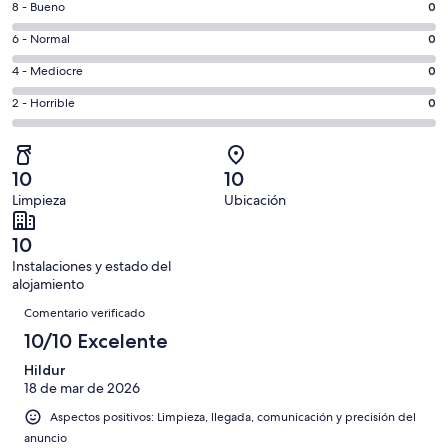
ventana
0
8 - Bueno
0
de
nueva
comentarios
un
0
6 - Normal
0
de
total
comentarios
un
0
4 - Mediocre
0
de
de
total
comentarios
13
un
0
2 - Horrible
0
de
de
con
total
comentarios
13
un
una
de
de
con
total
puntuación
13
un
una
de
10
10
de
con
total
puntuación
13
Limpieza
Ubicación
10
una
de
de
con
-
puntuación
13
8
una
10
Excelente
de
con
-
puntuación
Instalaciones y estado del
6
una
Bueno
de
alojamiento
-
puntuación
Comentarios
4
Normal
de
Comentario verificado
-
2
10/10 Excelente
Mediocre
-
Hildur
Horrible
18 de mar de 2026
Aspectos positivos: Limpieza, llegada, comunicación y precisión del
anuncio