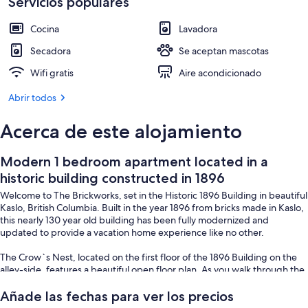
1896
Servicios populares
Detalle del exterior
Cocina
Lavadora
Secadora
Se aceptan mascotas
Wifi gratis
Aire acondicionado
Abrir todos
Acerca de este alojamiento
Modern 1 bedroom apartment located in a
historic building constructed in 1896
Welcome to The Brickworks, set in the Historic 1896 Building in beautiful
Kaslo, British Columbia. Built in the year 1896 from bricks made in Kaslo,
this nearly 130 year old building has been fully modernized and
updated to provide a vacation home experience like no other.
The Crow`s Nest, located on the first floor of the 1896 Building on the
alley-side, features a beautiful open floor plan. As you walk through the
front door, you`ll enter the full kitchen with an island to enjoy your
meals. You`ll then flow into the cozy living room which includes a sofa
Añade las fechas para ver los precios
bed. Down the hall, the bedroom has a queen bed and a large closet for