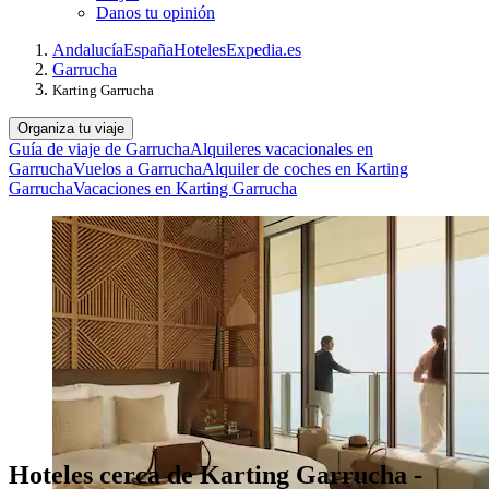
Danos tu opinión
Andalucía
España
Hoteles
Expedia.es
Garrucha
Karting Garrucha
Organiza tu viaje
Guía de viaje de Garrucha
Alquileres vacacionales en
Garrucha
Vuelos a Garrucha
Alquiler de coches en Karting
Garrucha
Vacaciones en Karting Garrucha
Hoteles cerca de Karting Garrucha -