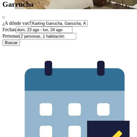
Garrucha
¿A dónde vas?
Fechas
Personas
Buscar