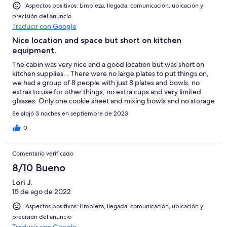
Aspectos positivos: Limpieza, llegada, comunicación, ubicación y
precisión del anuncio
Traducir con Google
Nice location and space but short on kitchen
equipment.
The cabin was very nice and a good location but was short on
kitchen supplies. . There were no large plates to put things on,
we had a group of 8 people with just 8 plates and bowls, no
extras to use for other things, no extra cups and very limited
glasses. Only one cookie sheet and mixing bowls and no storage
containers. We had just come from a different place we rented
Se alojó 3 noches en septiembre de 2023
in Golden which was much better equipped.
0
Comentario verificado
8/10 Bueno
Lori J.
15 de ago de 2022
Aspectos positivos: Limpieza, llegada, comunicación, ubicación y
precisión del anuncio
Traducir con Google