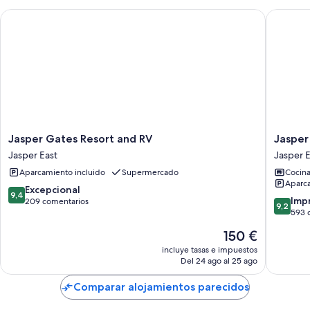
Jasper Gates Resort and RV
Jasper E
Jasper
Jasper
Jasper Gates Resort and RV
Jasper
Gates
East
Jasper East
Jasper E
Resort
Cabins
Aparcamiento incluido
Supermercado
Cocin
and
Jasper
Aparca
RV
East
9.4
Excepcional
9,4
Jasper
9.2
Imp
sobre
209 comentarios
9,2
East
sobre
593 
10,
10,
Excepcional,
El
150 €
Impresi
209 comentarios
precio
593 com
incluye tasas e impuestos
actual
Del 24 ago al 25 ago
es
de
Comparar alojamientos parecidos
150 €