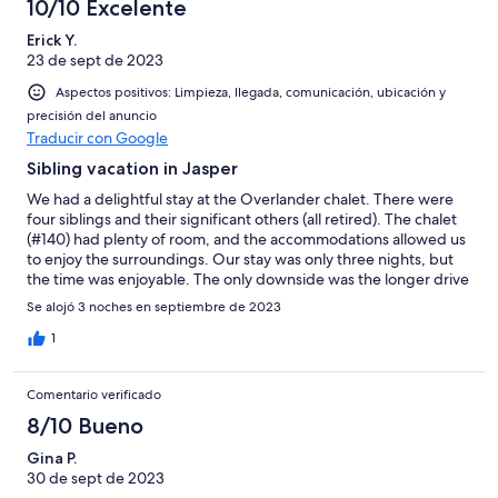
10/10 Excelente
Erick Y.
23 de sept de 2023
Aspectos positivos: Limpieza, llegada, comunicación, ubicación y
precisión del anuncio
Traducir con Google
Sibling vacation in Jasper
We had a delightful stay at the Overlander chalet. There were
four siblings and their significant others (all retired). The chalet
(#140) had plenty of room, and the accommodations allowed us
to enjoy the surroundings. Our stay was only three nights, but
the time was enjoyable. The only downside was the longer drive
to places like Maligne Lake, but then again, every mile is a
Se alojó 3 noches en septiembre de 2023
chance to take in some beautiful scenery. We also had dinner at
the Stone Peak restaurant. The food and service was very
1
friendly and fine. One notable thing was that we ordered two
different cabernets, and the sommelier offered us two glasses
Comentario verificado
so we could taste the two side by side, which was fun. Most of
our party ordered the duck, and it was enjoyed by all.
8/10 Bueno
Gina P.
30 de sept de 2023