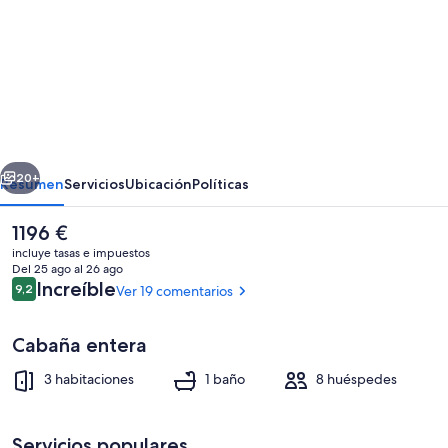
imágenes
de
Ejecutivo
Chalet
de
Montaña
erior
Siguiente
20+
Resumen
Servicios
Ubicación
Políticas
El
1196 €
precio
incluye tasas e impuestos
actual
Del 25 ago al 26 ago
es
Comentarios
Increíble
9,2
Ver 19 comentarios
9,2 de 10
de
1196 €
Cabaña entera
3 habitaciones
1 baño
8 huéspedes
Interior
Servicios populares