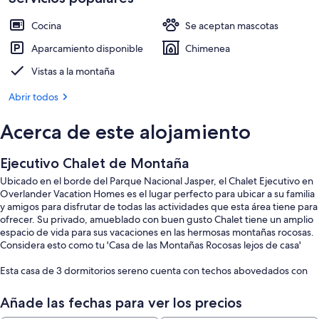
Cocina
Se aceptan mascotas
Aparcamiento disponible
Chimenea
Vistas a la montaña
Abrir todos
Acerca de este alojamiento
Ejecutivo Chalet de Montaña
Ubicado en el borde del Parque Nacional Jasper, el Chalet Ejecutivo en
Overlander Vacation Homes es el lugar perfecto para ubicar a su familia
y amigos para disfrutar de todas las actividades que esta área tiene para
ofrecer. Su privado, amueblado con buen gusto Chalet tiene un amplio
espacio de vida para sus vacaciones en las hermosas montañas rocosas.
Considera esto como tu 'Casa de las Montañas Rocosas lejos de casa'
Esta casa de 3 dormitorios sereno cuenta con techos abovedados con
una chimenea de gas de calentamiento. Ofrece 3 patios separados y
vistas a la montaña. El nivel superior cuenta con un baño completo, una
Añade las fechas para ver los precios
cama tamaño queen en un altillo abierto y una maravillosa cama tamaño