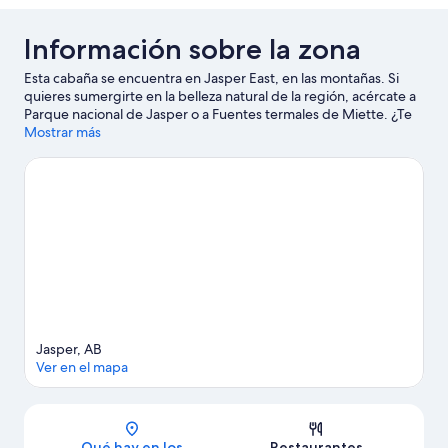
Información sobre la zona
Esta cabaña se encuentra en Jasper East, en las montañas. Si
quieres sumergirte en la belleza natural de la región, acércate a
Parque nacional de Jasper o a Fuentes termales de Miette. ¿Te
apetece disfrutar de un evento especial? Puedes consultar el
Mostrar más
calendario de Pista de carreras Yellowhead o Centro Recreativo
Dr. Duncan Murray. Acércate a la montaña y disfruta del esquí
de fondo; además, podrás realizar actividades como el
descenso en trineo o el patinaje sobre hielo.
Ver guía de viaje de
Jasper East
Ver más cabañas en Jasper East
Jasper, AB
Ver en el mapa
Mapa
Qué hay en los
Restaurantes