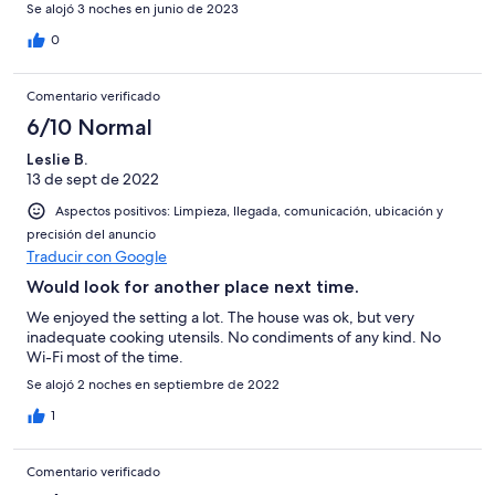
spacious. No issues with anything not working properly or not
Se alojó 3 noches en junio de 2023
clean. Would recommend!
0
Comentario verificado
6/10 Normal
Leslie B.
13 de sept de 2022
Aspectos positivos: Limpieza, llegada, comunicación, ubicación y
precisión del anuncio
Traducir con Google
Would look for another place next time.
We enjoyed the setting a lot. The house was ok, but very
inadequate cooking utensils. No condiments of any kind. No
Wi-Fi most of the time.
Se alojó 2 noches en septiembre de 2022
1
Comentario verificado