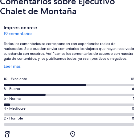
Comentarios sobre Ejecutivo
Chalet de Montaña
Comentarios
Impresionante
19 comentarios
Todos los comentarios se corresponden con experiencias reales de
huéspedes. Solo pueden enviar comentarios los viajeros que hayan reservado
su estancia con nosotros. Verificamos los comentarios de acuerdo con nuestra
guía de contenidos, y los publicamos todos, ya sean positivos o negativos.
Se
Leer más
abre
en
12
10 - Excelente
12
una
comentarios
ventana
6
8 - Bueno
6
de
nueva
comentarios
un
1
6 - Normal
1
de
total
comentarios
un
0
4 - Mediocre
0
de
de
total
comentarios
19
un
0
2 - Horrible
0
de
de
con
total
comentarios
19
un
una
de
de
con
total
puntuación
19