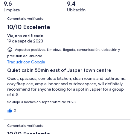
un
una
de
9,6
9,4
de
con
total
puntuación
19
Limpieza
Ubicación
10
una
de
de
Comentarios
con
-
puntuación
19
Comentario verificado
8
una
Excelente
de
con
10/10 Excelente
-
puntuación
6
una
Bueno
de
Viajero verificado
-
puntuación
4
19 de sept de 2023
Normal
de
-
2
Aspectos positivos: Limpieza, llegada, comunicación, ubicación y
Mediocre
-
precisión del anuncio
Traducir con Google
Horrible
Quiet cabin 50min east of Jasper town centre
Quiet, spacious, complete kitchen, clean rooms and bathrooms,
cozy fireplace, ample indoor and outdoor space, will definitely
recommend for anyone looking for a spot in Japser for a group
of 6-8
Se alojó 3 noches en septiembre de 2023
0
Comentario verificado