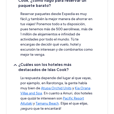
Cook, ¿cómo hago para reservar un
Pueden
paquete barato?
aplicarse
términos
Reservar paquetes desde Expedia es muy
y
fácil ¡y también la mejor manera de ahorrar en
condiciones
tus viajes! Ponemos todo a tu disposición,
adicionales.
pues tenemos más de 500 aerolíneas, más de
1 millón de alojamientos e infinidad de
actividades por todo el mundo. Tú te
encargas de decidir qué vuelo, hotel y
excursión te interesan y de combinarlos como
mejor te venga.
¿Cuáles son los hoteles más
destacados de Islas Cook?
La respuesta depende del lugar al que vayas,
por ejemplo, en Rarotonga, la gente habla
muy bien de
Atupa Orchid Units
y
Kia Orana
Villas and Spa
. En cuanto a Amuri, dos hoteles
que quizá te interesen son
Pacific Resort
Aitutaki
y
Tamanu Beach
. Elijas el que elijas,
¡seguro que te encantará!