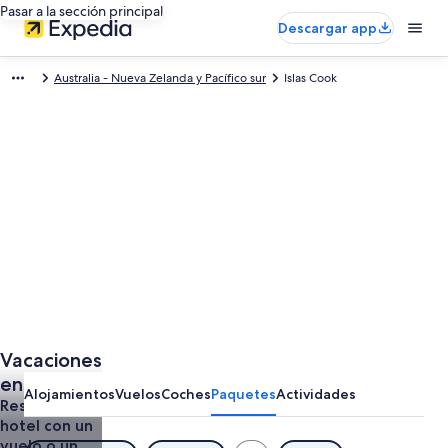
Pasar a la sección principal
Descargar app
Australia - Nueva Zelanda y Pacífico sur
Islas Cook
Vacaciones
en Islas
Alojamientos
Vuelos
Coches
Paquetes
Actividades
Cook
Reserva el
hotel con un
vuelo o un