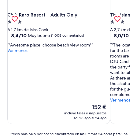
Club Raro Resort – Adults Only
The Islander
Club Raro Resort – Adults Only
The Islande
Alojamiento
Alojamiento
de
de
A 1,7 km de Islas Cook
A 2,7 km de Is
3.0 estrellas
3.0 estrellas
8.4
8.0
8,4/10
8,0/10
Muy bueno
Mu
(1.008 comentarios)
sobre
sobre
"Awesome place, choose beach view room"
"The location
10,
10,
Ver menos
for the taxi(
Muy
Muy
rooms are ver
bueno,
bueno,
LOUDand NOISY
(1.008 comentarios)
(627 coment
the party fini
want to take a 
As there are 
the alcohol is 
for the guests.
complementary
Ver menos
El
152 €
precio
incluye tasas e impuestos
actual
Del 23 ago al 24 ago
es
de
152 €
Precio
Precio más bajo por noche encontrado en las últimas 24 horas para una