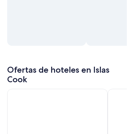
Ofertas de hoteles en Islas
Cook
Club Raro Resort – Adults Only
The Islander