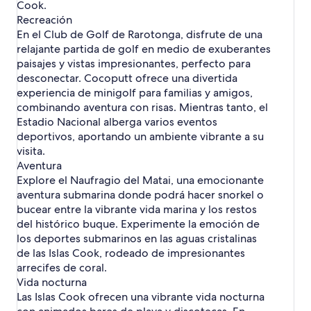
e
Cook.
l
h
t
e
s
e
o
o
Recreación
l
s
t
l
En el Club de Golf de Rarotonga, disfrute de una
e
e
l
s
relajante partida de golf en medio de exuberantes
l
h
paisajes y vistas impresionantes, perfecto para
e
o
desconectar. Cocoputt ofrece una divertida
s
t
experiencia de minigolf para familias y amigos,
e
l
combinando aventura con risas. Mientras tanto, el
e
Estadio Nacional alberga varios eventos
s
deportivos, aportando un ambiente vibrante a su
visita.
Aventura
Explore el Naufragio del Matai, una emocionante
aventura submarina donde podrá hacer snorkel o
bucear entre la vibrante vida marina y los restos
del histórico buque. Experimente la emoción de
los deportes submarinos en las aguas cristalinas
de las Islas Cook, rodeado de impresionantes
arrecifes de coral.
Vida nocturna
Las Islas Cook ofrecen una vibrante vida nocturna