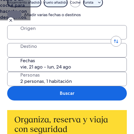
Alojamiento añadido
Vuelo añadido
Coche
Turista
coche para
hacerte con
Añadir varias fechas o destinos
descuentos.
Origen
Destino
Fechas
Personas
Buscar
Organiza, reserva y viaja
con seguridad