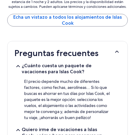
estancia de 1 noche y 2 adultos. Los precios y la disponibilidad están
más
sujetos a cambios. Pueden aplicarse términos y condiciones adicionales.
bajo
por
Echa un vistazo a todos los alojamientos de Islas
noche
Cook
encontrado
en
las
últimas
24 horas
Preguntas frecuentes
para
una
estancia
¿Cuánto cuesta un paquete de
de
vacaciones para Islas Cook?
1 noche
y
El precio depende mucho de diferentes
2 adultos.
factores, como fechas, aerolíneas... Si lo que
Los
buscas es ahorrar en tus días por Islas Cook, el
precios
paquete es la mejor opción: selecciona los
y
la
vuelos, el alojamiento o las actividades como
disponibilidad
mejor te convenga y, además de personalizar
están
tu viaje, ¡ahorrarás un buen pellizco!
sujetos
a
Quiero irme de vacaciones a Islas
cambios.