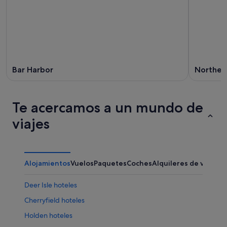
Bar Harbor
Northea
Te acercamos a un mundo de
viajes
Alojamientos
Vuelos
Paquetes
Coches
Alquileres de vacaci
Deer Isle hoteles
Cherryfield hoteles
Holden hoteles