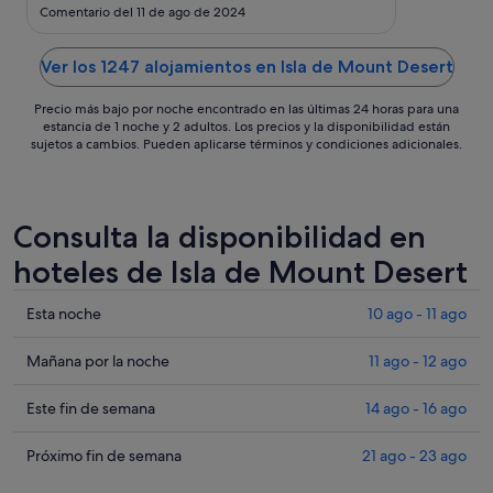
sept
Comentario del 11 de ago de 2024
al
8
Ver los 1247 alojamientos en Isla de Mount Desert
sept
Precio más bajo por noche encontrado en las últimas 24 horas para una
estancia de 1 noche y 2 adultos. Los precios y la disponibilidad están
sujetos a cambios. Pueden aplicarse términos y condiciones adicionales.
Consulta la disponibilidad en
hoteles de Isla de Mount Desert
Comprueba
Esta noche
10 ago - 11 ago
los
precios
Comprueba
Mañana por la noche
11 ago - 12 ago
en
los
Isla
precios
Comprueba
Este fin de semana
14 ago - 16 ago
de
en
los
Mount
Isla
precios
Comprueba
Próximo fin de semana
21 ago - 23 ago
Desert
de
en
los