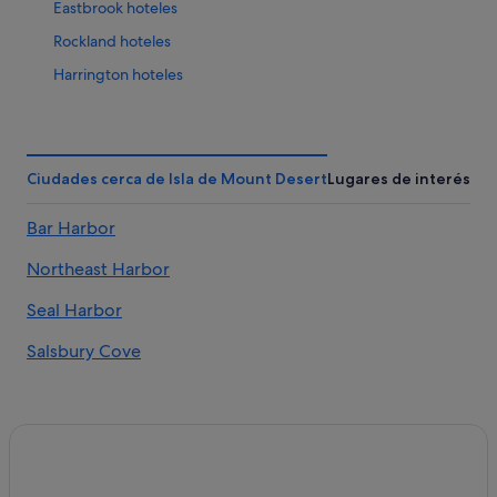
Eastbrook hoteles
Rockland hoteles
Harrington hoteles
Castine hoteles
Corea hoteles
Addison hoteles
Ciudades cerca de Isla de Mount Desert
Lugares de interés
Somesville hoteles
Bar Harbor
Frankfort hoteles
Northeast Harbor
Hoteles de 4 estrellas en Camden
Isle Au Haut hoteles
Seal Harbor
Bar Harbor hoteles
Salsbury Cove
Beals hoteles
Rockport hoteles
Tremont hoteles
Winter Harbor hoteles