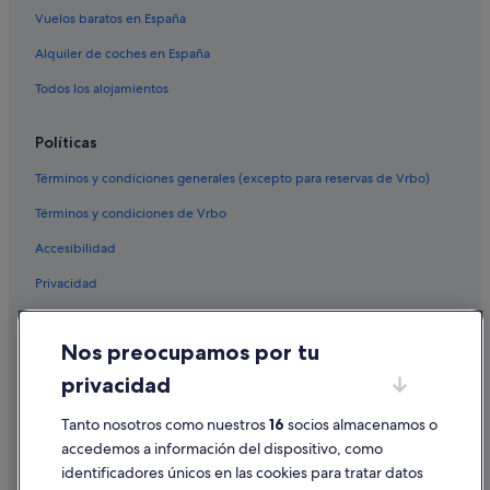
Vuelos baratos en España
Alquiler de coches en España
Todos los alojamientos
Políticas
Términos y condiciones generales (excepto para reservas de Vrbo)
Términos y condiciones de Vrbo
Accesibilidad
Privacidad
Cookies
Nos preocupamos por tu
Condiciones de uso
privacidad
Información legal/contacto
Pautas sobre el contenido y cómo denunciar contenido
Tanto nosotros como nuestros
16
socios almacenamos o
accedemos a información del dispositivo, como
identificadores únicos en las cookies para tratar datos
Ayuda