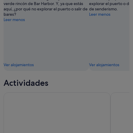
verde rincón de Bar Harbor. Y, ya que estás
explorar el puerto o de
aquí, ¿por qué no explorar el puerto o salir de
de senderismo.
bares?
Leer menos
Leer menos
Ver alojamientos
Ver alojamientos
Actividades
Lo mejor de Bar Harbor Recorrido autoguiado en audio a pi
Tour auto