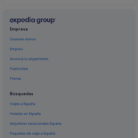
Milford hoteles
Aurora hoteles
Hoteles cerca de Tienda de muebles artesanales
Windsor Chairmakers
Empresa
Belfast hoteles
Quiénes somos
Empleo
Anuncia tu alojamiento
Publicidad
Prensa
Búsquedas
Viajes a España
Hoteles en España
Alquileres vacacionales España
Paquetes de viaje a España