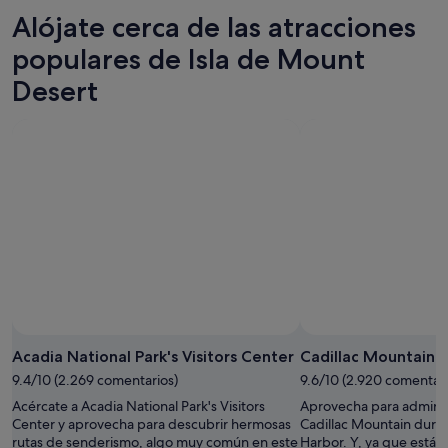
para
Mount
Isla
precios
Alójate cerca de las atracciones
esta
Desert
de
en
noche,
para
Mount
Isla
populares de Isla de Mount
10
mañana
Desert
de
Desert
ago
por
para
Mount
-
la
este
Desert
11
noche,
fin
para
ago
11
de
el
ago
semana,
próximo
-
14
fin
12
ago
de
ago
-
semana,
16
21
ago
ago
-
23
ago
Acadia National Park's Visitors Center
Cadillac Mountain
9.4/10 (2.269 comentarios)
9.6/10 (2.920 comentari
Acércate a Acadia National Park's Visitors
Aprovecha para admirar 
Center y aprovecha para descubrir hermosas
Cadillac Mountain duran
rutas de senderismo, algo muy común en este
Harbor. Y, ya que estás