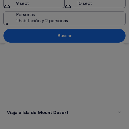
9 sept
10 sept
Desert
Personas
1 habitación y 2 personas
Un lago con rocas grandes en primer 
Buscar
Ver mapa
Viaja a Isla de Mount Desert