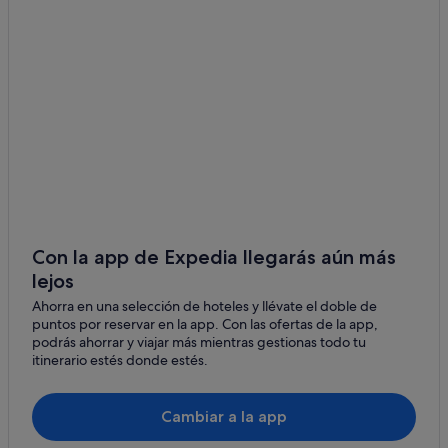
Beddington hoteles
North Haven hoteles
Brooklin hoteles
Morrill hoteles
Hancock hoteles
Bangor hoteles
Salsbury Cove hoteles
Gouldsboro hoteles
Hoteles cerca de Reserva de animales Kisma Preserve
Con la app de Expedia llegarás aún más
lejos
Orono hoteles
Ahorra en una selección de hoteles y llévate el doble de
Steuben hoteles
puntos por reservar en la app. Con las ofertas de la app,
Brooks hoteles
podrás ahorrar y viajar más mientras gestionas todo tu
itinerario estés donde estés.
Great Pond hoteles
Northport hoteles
Cambiar a la app
Cabañas en Sandy Point