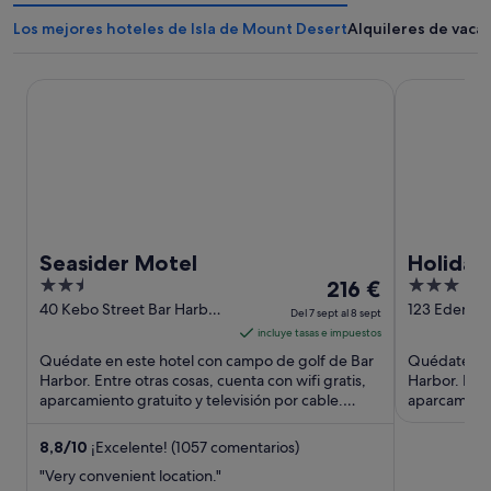
Los mejores hoteles de Isla de Mount Desert
Alquileres de vaca
Seasider Motel
Holiday Inn 
Seasider Motel
Holiday 
2.5
El
3
216 €
Acadia 
out
precio
out
40 Kebo Street Bar Harbor
123 Eden St
Del 7 sept al 8 sept
ME
of
es
of
incluye tasas e impuestos
5
de
5
Quédate en este hotel con campo de golf de Bar
Quédate en 
216 €
Harbor. Entre otras cosas, cuenta con wifi gratis,
Harbor. Entr
aparcamiento gratuito y televisión por cable.
por
aparcamiento
Algunos aspectos ...
deportivo. A
noche
del
8,8
/
10
¡Excelente! (1057 comentarios)
7
"Very convenient location."