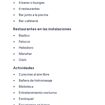
6 bares o lounges
6 restaurantes
Bar junto a la piscina
Bar-cafetería
Restaurantes en las instalaciones
Basilico
Felucca
Heliodoro
Manohar
Oishi
Actividades
2 piscinas al aire libre
Bañera de hidromasaje
Biblioteca
Entretenimiento nocturno
Esnórquel
Excursiones en barco