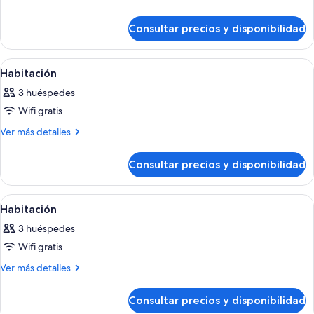
detalles
de
Consultar precios y disponibilidad
Romance
Jacuzzi
Suite
Abrir
Habitación de hotel con cama, escritorio
4
Habitación
todas
3 huéspedes
las
Wifi gratis
fotos
de
Más
Ver más detalles
detalles
Habitación
de
Consultar precios y disponibilidad
Habitación
Abrir
Un baño con una bañera grande, un esp
3
Habitación
todas
3 huéspedes
las
Wifi gratis
fotos
de
Más
Ver más detalles
detalles
Habitación
de
Consultar precios y disponibilidad
Habitación