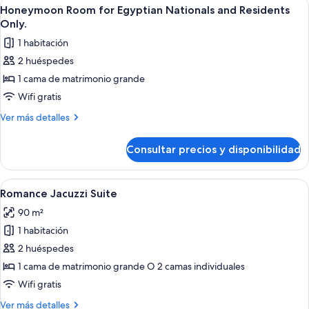
Abrir
Habitación de hotel con una cama grande
4
Honeymoon Room for Egyptian Nationals and Residents
todas
Only.
las
1 habitación
fotos
2 huéspedes
de
1 cama de matrimonio grande
Honeymoon
Room
Wifi gratis
for
Más
Ver más detalles
Egyptian
detalles
de
Nationals
Consultar precios y disponibilidad
Honeymoon
and
Room
Residents
for
Abrir
Una habitación de hotel moderna con 
9
Only.
Egyptian
Romance Jacuzzi Suite
todas
Nationals
90 m²
and
las
Residents
1 habitación
fotos
Only.
de
2 huéspedes
Romance
1 cama de matrimonio grande O 2 camas individuales
Jacuzzi
Wifi gratis
Suite
Más
Ver más detalles