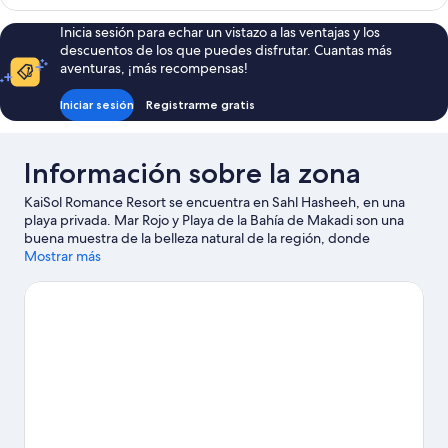
Inicia sesión para echar un vistazo a las ventajas y los
descuentos de los que puedes disfrutar. Cuantas más
aventuras, ¡más recompensas!
Iniciar sesión
Registrarme gratis
Información sobre la zona
KaiSol Romance Resort se encuentra en Sahl Hasheeh, en una
playa privada. Mar Rojo y Playa de la Bahía de Makadi son una
buena muestra de la belleza natural de la región, donde
también puedes acercarte a atractivos turísticos como Parque
Mostrar más
acuático Desert Rose o Parque acuático Makadi Water World.
Centro de Deportes Acuáticos Big Dayz y Parque Acuático
Sindbad también merecen la pena. Te encantará explorar la
zona y vivir aventuras en el agua con tu actividad favorita:
¿excursiones en barco, tal vez?
Ver guía de viaje de Sahl
Hasheeh