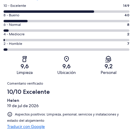
149
10 - Excelente
149
comentarios
40
8 - Bueno
40
de
comentarios
un
8
6 - Normal
8
de
total
comentarios
un
2
4 - Mediocre
2
de
de
total
comentarios
206
un
7
2 - Horrible
7
de
de
con
total
comentarios
206
un
una
de
de
con
total
puntuación
206
un
una
de
9,6
9,6
9,2
de
con
total
puntuación
206
Limpieza
Ubicación
Personal
10
una
de
de
con
Comentarios
-
puntuación
206
8
Comentario verificado
una
Excelente
de
con
-
puntuación
10/10 Excelente
6
una
Bueno
de
-
puntuación
Helen
4
Normal
19 de jul de 2026
de
-
2
Aspectos positivos: Limpieza, personal, servicios y instalaciones y
Mediocre
-
estado del alojamiento
Horrible
Traducir con Google