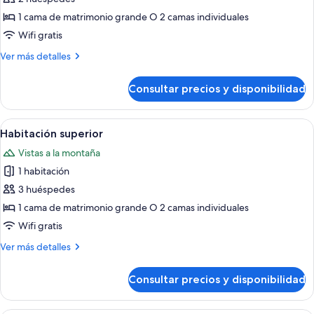
Royal
1 cama de matrimonio grande O 2 camas individuales
Wifi gratis
Más
Ver más detalles
detalles
de
Consultar precios y disponibilidad
Suite
Royal
Abrir
Habitación de hotel con una cama grande
7
Habitación superior
todas
Vistas a la montaña
las
1 habitación
fotos
de
3 huéspedes
Habitación
1 cama de matrimonio grande O 2 camas individuales
superior
Wifi gratis
Más
Ver más detalles
detalles
de
Consultar precios y disponibilidad
Habitación
superior