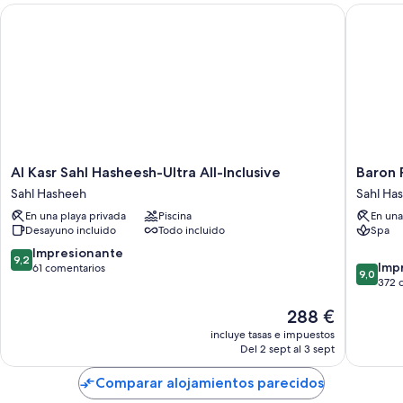
Al Kasr Sahl Hasheesh-Ultra All-Inclusive
Baron Pa
Al
Baron
Al Kasr Sahl Hasheesh-Ultra All-Inclusive
Baron 
Kasr
Palace
Sahl Hasheeh
Sahl Ha
Sahl
Sahl
En una playa privada
Piscina
En una
Hasheesh-
Hashee
Desayuno incluido
Todo incluido
Spa
Ultra
Sahl
All-
Hashee
9.2
Impresionante
9,2
9.0
Inclusive
Imp
sobre
61 comentarios
9,0
sobre
Sahl
372 
10,
10,
Hasheeh
Impresionante,
El
288 €
Impresi
61 comentarios
precio
372 com
incluye tasas e impuestos
actual
Del 2 sept al 3 sept
es
de
Comparar alojamientos parecidos
288 €