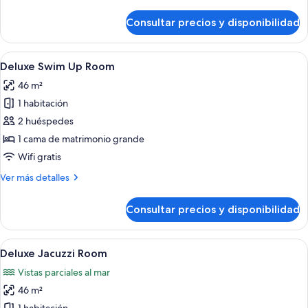
detalles
de
Consultar precios y disponibilidad
Habitación
Deluxe,
vistas
Abrir
Deluxe Swim Up Room | 1 dormitorio y 
11
al
Deluxe Swim Up Room
todas
mar
46 m²
las
1 habitación
fotos
de
2 huéspedes
Deluxe
1 cama de matrimonio grande
Swim
Wifi gratis
Up
Más
Ver más detalles
Room
detalles
de
Consultar precios y disponibilidad
Deluxe
Swim
Up
Abrir
Habitación de hotel con una cama grand
10
Room
Deluxe Jacuzzi Room
todas
Vistas parciales al mar
las
46 m²
fotos