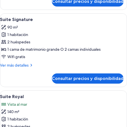
Consultar precios y disponibilidad
Jacuzzi
Suite
Abrir
Suite Signature | 1 dormitorio y ropa 
11
Suite Signature
todas
90 m²
las
1 habitación
fotos
de
2 huéspedes
Suite
1 cama de matrimonio grande O 2 camas individuales
Signature
Wifi gratis
Más
Ver más detalles
detalles
de
Consultar precios y disponibilidad
Suite
Signature
Abrir
Un dormitorio moderno con una cama gr
12
Suite Royal
todas
Vista al mar
las
140 m²
fotos
de
1 habitación
Suite
2 huéspedes