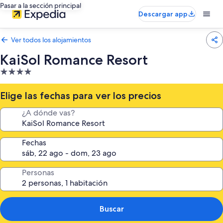
Pasar a la sección principal
Descargar app
Ver todos los alojamientos
KaiSol Romance Resort
Alojamiento
de
4.0 estrellas
Elige las fechas para ver los precios
¿A dónde vas?
Fechas
Personas
Buscar