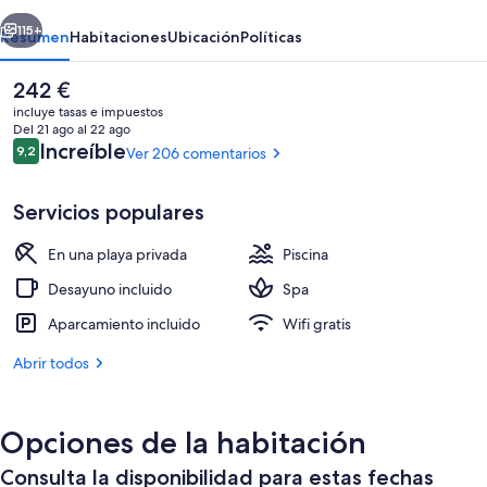
erior
Siguiente
115+
Resumen
Habitaciones
Ubicación
Políticas
El
242 €
precio
incluye tasas e impuestos
actual
Del 21 ago al 22 ago
es
Comentarios
Increíble
9,2
Ver 206 comentarios
9,2 de 10
de
242 €
Servicios populares
En una playa privada
Piscina
Exterior
Desayuno incluido
Spa
Aparcamiento incluido
Wifi gratis
Abrir todos
Opciones de la habitación
Consulta la disponibilidad para estas fechas