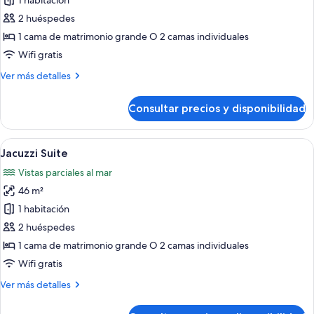
de
1 habitación
Deluxe
2 huéspedes
Jacuzzi
1 cama de matrimonio grande O 2 camas individuales
Room
Wifi gratis
Más
Ver más detalles
detalles
de
Consultar precios y disponibilidad
Deluxe
Jacuzzi
Room
Abrir
Jacuzzi Suite | 1 dormitorio y ropa de 
10
Jacuzzi Suite
todas
Vistas parciales al mar
las
46 m²
fotos
de
1 habitación
Jacuzzi
2 huéspedes
Suite
1 cama de matrimonio grande O 2 camas individuales
Wifi gratis
Más
Ver más detalles
detalles
de