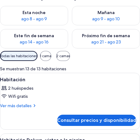
Consulta la disponibilidad para esta noche, ago 8 - ago 9
Consulta la disponibilidad pa
Esta noche
Mañana
ago 8 - ago 9
ago 9 - ago 10
Consulta la disponibilidad para este fin de semana, ago 14 - a
Consulta la disponibilidad par
Este fin de semana
Próximo fin de semana
ago 14 - ago 16
ago 21 - ago 23
Filtros
Todas las habitaciones
1 cama
2 camas
disponibles
para
Se muestran 13 de 13 habitaciones
las
Abrir
Habitación de hotel con una bañera gr
3
Habitación
habitaciones
todas
2 huéspedes
las
Wifi gratis
fotos
de
Más
Ver más detalles
detalles
Habitación
de
Consultar precios y disponibilidad
Habitación
Abrir
Habitación Deluxe, vistas a la piscina 
9