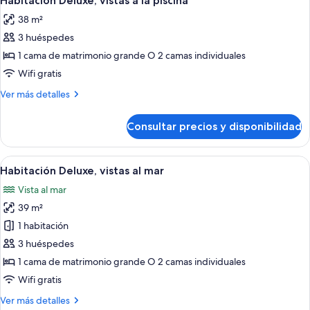
Habitación Deluxe, vistas a la piscina
todas
38 m²
las
3 huéspedes
fotos
de
1 cama de matrimonio grande O 2 camas individuales
Habitación
Wifi gratis
Deluxe,
Más
Ver más detalles
vistas
detalles
a
de
Consultar precios y disponibilidad
Habitación
la
Deluxe,
piscina
vistas
Abrir
Habitación Deluxe, vistas al mar | 1 do
10
a
Habitación Deluxe, vistas al mar
todas
la
Vista al mar
piscina
las
39 m²
fotos
de
1 habitación
Habitación
3 huéspedes
Deluxe,
1 cama de matrimonio grande O 2 camas individuales
vistas
Wifi gratis
al
Más
Ver más detalles
mar