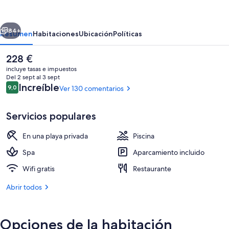
Soma
Resort
erior
Siguiente
&
84+
Resumen
Habitaciones
Ubicación
Políticas
Aquapark
El
228 €
precio
incluye tasas e impuestos
actual
Del 2 sept al 3 sept
es
Comentarios
Increíble
9,0
Ver 130 comentarios
9,0 de 10
de
228 €
Servicios populares
En una playa privada
Piscina
Fachada del alojamiento - Noche
Spa
Aparcamiento incluido
Wifi gratis
Restaurante
Abrir todos
Opciones de la habitación