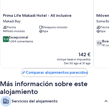
Prima
Mövenp
Prima Life Makadi Hotel - All inclusive
Möven
Life
Waterpa
Makadi Bay
Soma B
Makadi
Resort
Piscina
Desayuno incluido
Piscin
Hotel
&
Todo incluido
Spa
Spa
-
Spa
All
Soma
9.4
Excepcional
9,4
7.6
inclusive
Bay
Bue
sobre
1.004 comentarios
7,6
sobre
Makadi
Soma
91 c
10,
10,
Bay
Bay
Excepcional,
El
142 €
Bueno,
1.004 comentarios
precio
91 come
incluye tasas e impuestos
actual
Del 30 ago al 31 ago
es
de
Comparar alojamientos parecidos
142 €
Más información sobre este
alojamiento
Servicios del alojamiento