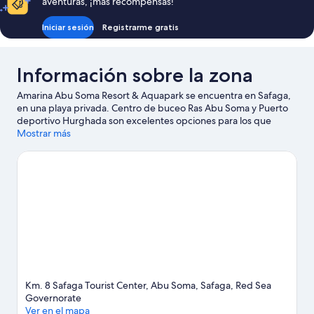
aventuras, ¡más recompensas!
Iniciar sesión
Registrarme gratis
Información sobre la zona
Amarina Abu Soma Resort & Aquapark se encuentra en Safaga,
en una playa privada. Centro de buceo Ras Abu Soma y Puerto
deportivo Hurghada son excelentes opciones para los que
buscan unas vacaciones activas; añádelas a tu itinerario junto a
Mostrar más
otros atractivos turísticos como Centro de Deportes Acuáticos
Big Dayz y Parque acuático Makadi Water World. También
merece la pena acercarse a Centro Comercial Senzo y Mahmya.
En las inmediaciones podrás practicar actividades como
esnórquel o windsurf, así que disfrutarás como nunca en el
agua.
Ver guía de viaje de Safaga
Km. 8 Safaga Tourist Center, Abu Soma, Safaga, Red Sea
Governorate
Ver en el mapa