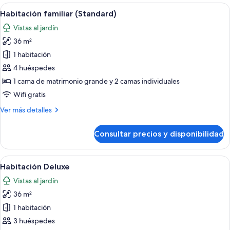
con
Abrir
Minibar, caja fuerte, espacio para trab
vistas
6
1
Habitación familiar (Standard)
todas
al
cama
Vistas al jardín
doble
las
jardín
o
36 m²
fotos
2
de
1 habitación
individuales,
Habitación
vistas
4 huéspedes
al
familiar
1 cama de matrimonio grande y 2 camas individuales
jardín
(Standard)
Wifi gratis
Más
Ver más detalles
detalles
de
Consultar precios y disponibilidad
Habitación
familiar
(Standard)
Abrir
Una habitación de hotel moderna con 
5
Habitación Deluxe
todas
Vistas al jardín
las
36 m²
fotos
de
1 habitación
Habitación
3 huéspedes