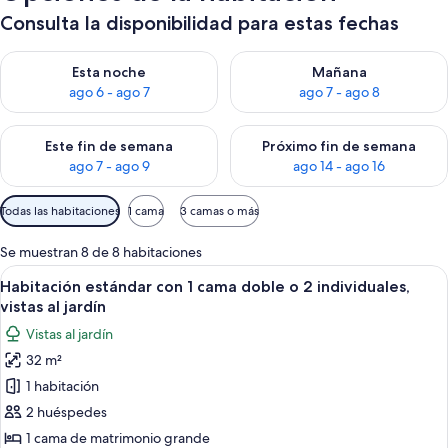
Consulta la disponibilidad para estas fechas
Consulta la disponibilidad para esta noche, ago 6 - ago 7
Consulta la disponibilidad pa
Esta noche
Mañana
ago 6 - ago 7
ago 7 - ago 8
Consulta la disponibilidad para este fin de semana, ago 7 - ag
Consulta la disponibilidad par
Este fin de semana
Próximo fin de semana
ago 7 - ago 9
ago 14 - ago 16
Filtros
Todas las habitaciones
1 cama
3 camas o más
disponibles
para
Se muestran 8 de 8 habitaciones
las
Abrir
Un cuarto de hotel con una cama, una si
6
Habitación estándar con 1 cama doble o 2 individuales,
habitaciones
todas
vistas al jardín
las
Vistas al jardín
fotos
32 m²
de
1 habitación
Habitación
estándar
2 huéspedes
con
1 cama de matrimonio grande