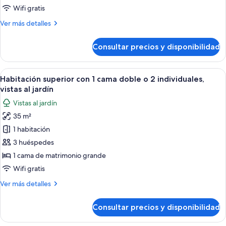
1
Wifi gratis
cama
Más
Ver más detalles
doble
detalles
o
de
Consultar precios y disponibilidad
Habitación
2
estándar
individuales,
con
Abrir
Habitación de hotel con una cama grand
vistas
5
1
Habitación superior con 1 cama doble o 2 individuales,
todas
al
cama
vistas al jardín
doble
las
jardín
Vistas al jardín
o
fotos
2
35 m²
de
individuales,
1 habitación
Habitación
vistas
al
superior
3 huéspedes
jardín
con
1 cama de matrimonio grande
1
Wifi gratis
cama
Más
Ver más detalles
doble
detalles
o
de
Consultar precios y disponibilidad
Habitación
2
superior
individuales,