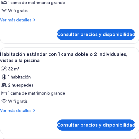
Deluxe
1 cama de matrimonio grande
Wifi gratis
Más
Ver más detalles
detalles
de
Consultar precios y disponibilidad
Habitación
Deluxe
Abrir
Habitación de hotel con dos camas, c
5
Habitación estándar con 1 cama doble o 2 individuales,
todas
vistas a la piscina
las
32 m²
fotos
1 habitación
de
2 huéspedes
Habitación
estándar
1 cama de matrimonio grande
con
Wifi gratis
1
Más
Ver más detalles
cama
detalles
doble
de
Consultar precios y disponibilidad
Habitación
o
estándar
2
con