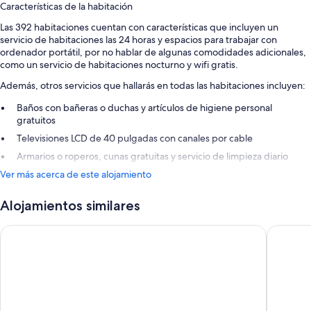
Características de la habitación
Las 392 habitaciones cuentan con características que incluyen un
servicio de habitaciones las 24 horas y espacios para trabajar con
ordenador portátil, por no hablar de algunas comodidades adicionales,
como un servicio de habitaciones nocturno y wifi gratis.
Además, otros servicios que hallarás en todas las habitaciones incluyen:
Baños con bañeras o duchas y artículos de higiene personal
gratuitos
Televisiones LCD de 40 pulgadas con canales por cable
Armarios o roperos, cunas gratuitas y servicio de limpieza diario
Ver más acerca de este alojamiento
Alojamientos similares
Prima Life Makadi Hotel - All inclusive
Mövenpi