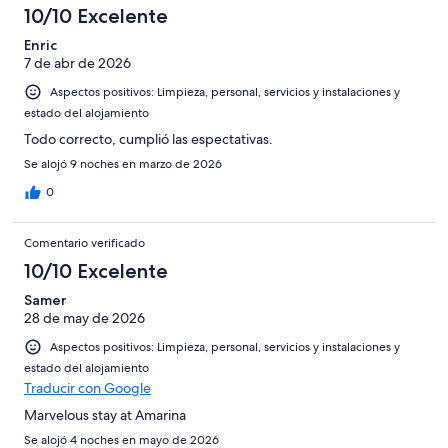
Excelente
de
con
-
puntuación
10/10 Excelente
6
una
Bueno
de
-
puntuación
Enric
4
Normal
7 de abr de 2026
de
-
2
Aspectos positivos: Limpieza, personal, servicios y instalaciones y
Mediocre
-
estado del alojamiento
Horrible
Todo correcto, cumplió las espectativas.
Se alojó 9 noches en marzo de 2026
0
Comentario verificado
10/10 Excelente
Samer
28 de may de 2026
Aspectos positivos: Limpieza, personal, servicios y instalaciones y
estado del alojamiento
Traducir con Google
Marvelous stay at Amarina
Se alojó 4 noches en mayo de 2026