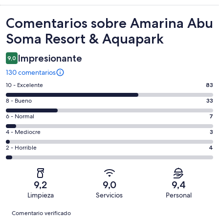
Comentarios
Comentarios sobre Amarina Abu
Soma Resort & Aquapark
Impresionante
9,0
130 comentarios
83
10 - Excelente
83
comentarios
33
8 - Bueno
33
de
comentarios
un
7
6 - Normal
7
de
total
comentarios
un
3
4 - Mediocre
3
de
de
total
comentarios
130
un
4
2 - Horrible
4
de
de
con
total
comentarios
130
un
una
de
de
con
total
puntuación
130
un
una
de
9,2
9,0
9,4
de
con
total
puntuación
130
Limpieza
Servicios
Personal
10
una
de
de
con
Comentarios
-
puntuación
130
8
Comentario verificado
una