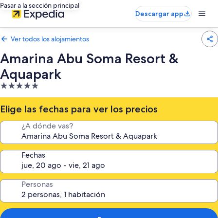
Pasar a la sección principal
Descargar app
Ver todos los alojamientos
Amarina Abu Soma Resort &
Aquapark
Alojamiento
de
5.0 estrellas
Elige las fechas para ver los precios
¿A dónde vas?
Fechas
Personas