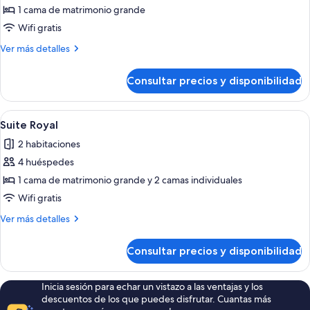
al
superior
1 cama de matrimonio grande
mar
con
Wifi gratis
1
Más
Ver más detalles
cama
detalles
doble
de
Consultar precios y disponibilidad
Habitación
o
superior
2
con
Abrir
Suite Royal | Minibar, caja fuerte, esp
individuales,
11
1
Suite Royal
todas
cama
vistas
2 habitaciones
doble
las
a
o
4 huéspedes
fotos
la
2
de
1 cama de matrimonio grande y 2 camas individuales
piscina
individuales,
Suite
vistas
Wifi gratis
a
Royal
Más
Ver más detalles
la
detalles
piscina
de
Consultar precios y disponibilidad
Suite
Royal
Inicia sesión para echar un vistazo a las ventajas y los
descuentos de los que puedes disfrutar. Cuantas más