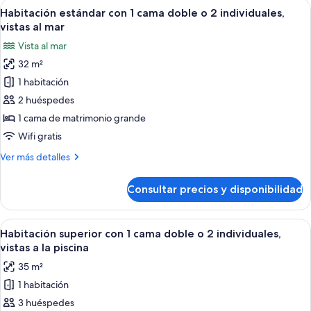
Abrir
Habitación de hotel con dos camas, c
individuales,
5
1
Habitación estándar con 1 cama doble o 2 individuales,
todas
cama
vistas
vistas al mar
doble
las
a
Vista al mar
o
fotos
la
2
32 m²
de
piscina
individuales,
1 habitación
Habitación
vistas
a
estándar
2 huéspedes
la
con
1 cama de matrimonio grande
piscina
1
Wifi gratis
cama
Más
Ver más detalles
doble
detalles
o
de
Consultar precios y disponibilidad
Habitación
2
estándar
individuales,
con
Abrir
Una habitación de hotel con cama, me
vistas
5
1
Habitación superior con 1 cama doble o 2 individuales,
todas
al
cama
vistas a la piscina
doble
las
mar
35 m²
o
fotos
2
1 habitación
de
individuales,
3 huéspedes
Habitación
vistas