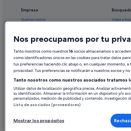
Empresa
Búsqued
Quiénes somos
Viajes a Esp
Empleo
Hoteles en 
Nos preocupamos por tu priva
Anuncia tu alojamiento
Alquileres 
Publicidad
Paquetes de
Tanto nosotros como nuestros
16
socios almacenamos o accedemos
Prensa
Vuelos bara
como identificadores únicos en las cookies para tratar datos per
tus preferencias haciendo clic abajo o, en cualquier momento, a t
Alquiler de
privacidad. Tus preferencias se notificarán a nuestros socios y n
Todos los a
Tanto nosotros como nuestros asociados tratamos l
Utilizar datos de localización geográfica precisa. Analizar activamente
su identificación. Almacenar la información en un dispositivo y/o acc
personalizados, medición de publicidad y contenido, investigación de
Lista de asociados (proveedores)
Mostrar los propósitos
Rechaza
© 2026 Expedia, Inc., una empresa de Expedia Group. Todos los derec
de Viajes, I-AV-0000631.3.