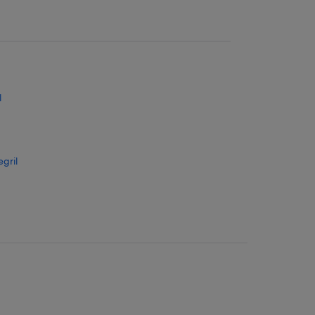
l
gril