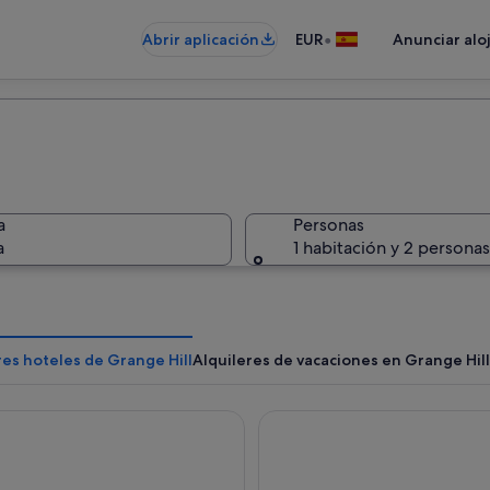
•
Abrir aplicación
EUR
Anunciar alo
a
Personas
a
1 habitación y 2 personas
es hoteles de Grange Hill
Alquileres de vacaciones en Grange Hill
s Grand Jamaica Resort - All Inclusive
Princess Senses The Mangrov