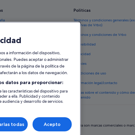
as
Políticas
aña
Términos y condiciones generales (e
reservas de Vrbo)
España
Términos y condiciones de Vrbo
cidad
vacacionales España
Accesibilidad
 viaje a España
 a información del dispositivo,
Privacidad
tos en España
sonales. Puedes aceptar o administrar
Cookies
ravés de la página de la política de
 coches en España
o afectarán a los datos de navegación.
Condiciones de uso
lojamientos
os datos para proporcionar:
Información legal/contacto
 las características del dispositivo para
Pautas sobre el contenido y cómo de
eder a ella. Publicidad y contenido
contenido
 audiencia y desarrollo de servicios.
rlas todas
Acepto
hos reservados. Expedia y el logotipo de Expedia son marcas comerciales o marcas 