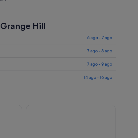
ales.
 Grange Hill
6 ago - 7 ago
7 ago - 8 ago
7 ago - 9 ago
14 ago - 16 ago
Martha Brae
Tour guiado por las cataratas del río Dunn