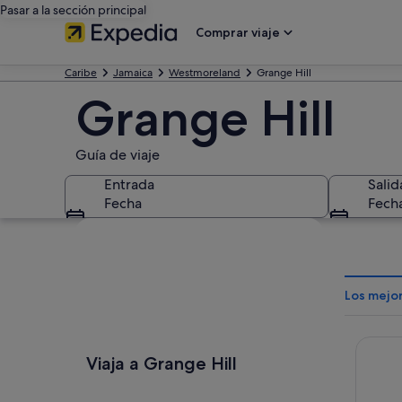
Pasar a la sección principal
Comprar viaje
Caribe
Jamaica
Westmoreland
Grange Hill
Grange Hill
Guía de viaje
Entrada
Salid
Fecha
Fech
Ver mapa
Los mejor
Princes
Viaja a Grange Hill