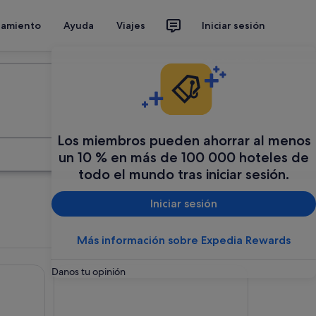
jamiento
Ayuda
Viajes
Iniciar sesión
Organiza tu viaje
Los miembros pueden ahorrar al menos
Buscar
un 10 % en más de 100 000 hoteles de
todo el mundo tras iniciar sesión.
Iniciar sesión
Más información sobre Expedia Rewards
e Resort - Adults Only
Grand Palladium Jamaica Resort & Spa All Inclusive
Danos tu opinión