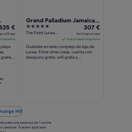
Grand Palladium Jamaica
El
5
El
dults
525 €
Resort & Spa All Inclusive
307 €
precio
out
precio
The Point Lucea
go al 25 ago
Del 31 ago al 1 sept
Hanover
es
of
es
 e impuestos
incluye tasas e impuestos
de
5
de
 playa
Quédate en este complejo de lujo de
525 €
307 €
as,
Lucea. Entre otras cosas, cuenta con
gratis y
por
desayuno gratis, wifi gratis y
por
cciones
aparcamiento gratuito. Algunos
noche
noche
aspectos que los huéspedes ...
del
del
24
31
an
ago
ago
"
al
al
25
1
ago
sept
Grange Hill
ras para una estancia de 1 noche
os a cambios. Pueden aplicarse