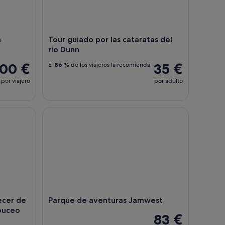
n
Tour guiado por las cataratas del
río Dunn
100 €
35 €
El
86 %
de los viajeros la recomienda
por viajero
por adulto
er de Negril con espectáculo de buceo desde acantilados
Parque de aventuras Jamwest
ecer de
Parque de aventuras Jamwest
 buceo
83 €