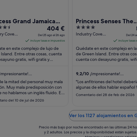
ncess Grand Jamaica
Princess Senses The
El
4
rt - All Inclusive
404 €
Mangrove Resort - A
precio
out
try Cove
Industry Cove
Only
Del 25 ago al 26 ago
Del 24 a
Island
Green Island
es
of
incluye tasas e impuestos
incluye tasas
er
Hanover
de
5
e en este complejo de lujo de
Quédate en este complejo en la
404 €
Island. Entre otras cosas, cuenta
de Green Island. Entre otras cos
sayuno gratis, wifi gratis y
por
cuenta con desayuno gratis, wifi 
miento gratuito. Dos atracciones
aparcamiento gratuito. Dos atra
noche
as ...
turísticas ...
del
Impresionante!
9,2
/
10
¡Impresionante!
25
comentarios)
(902 comentarios)
e la mitad del personal muy mala
"Los anfitriones del hotel deberí
ago
ón. Muy mala predisposición con
algunas de ellos hablar español !
al
e no hablamos un inglés fluido. El
Comentario del 28 de feb de 2026
26
a de cenas en los restaurantes es
ario del 10 de jul de 2026
o, te hacen esperar un montón de
ago
. Solo conseguis cenar si vas
no. Si nos vas temprano
Ver los 1127 alojamientos en 
tamente no conseguis en ninguno
Precio más bajo por noche encontrado en las últimas 24 ho
y 2 adultos. Los precios y la disponibilidad están sujet