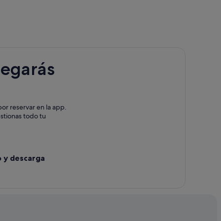
legarás
or reservar en la app.
estionas todo tu
o y descarga