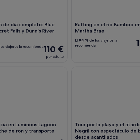
́n de día completo: Blue
Rafting en el río Bamboo e
cret Falls y Dunn's River
Martha Brae
El
94 %
de los viajeros la
recomienda
110 €
los viajeros la recomienda
por adulto
ia en Luminous Lagoon con ponche de ron y transporte
Tour por la playa y el atardec
ncia en Luminous Lagoon
Tour por la playa y el atard
he de ron y transporte
Negril con espectáculo de
desde acantilados