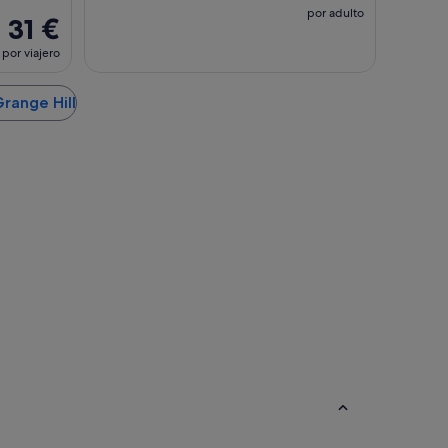
por adulto
31 €
por viajero
Grange Hill